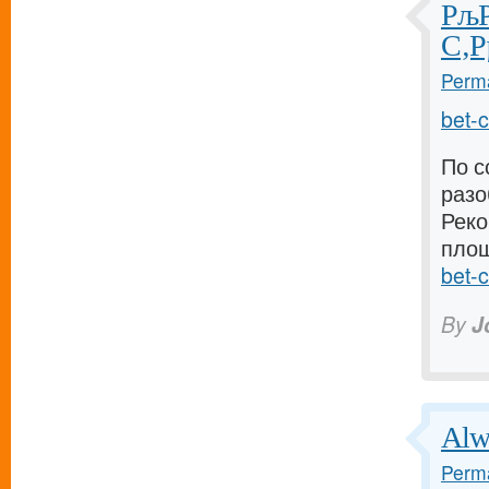
РљР
С‚Р
Perma
bet-
По с
разо
Реко
площ
bet-
By
J
Alw
Perma