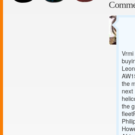
Comme
Vrmi 
buyi
Leona
AW159
the m
next
helic
the 
fleet
Phili
Howev