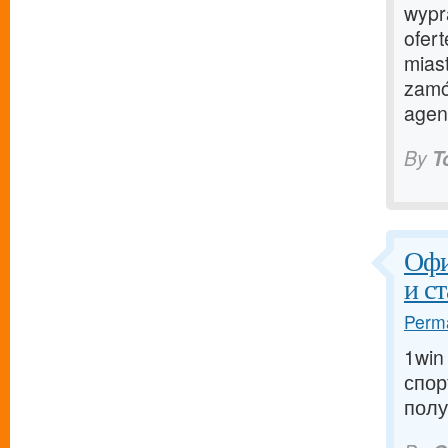
wypr
ofer
mias
zamó
agenc
By
T
Офи
и ст
Perma
1win
спор
полу