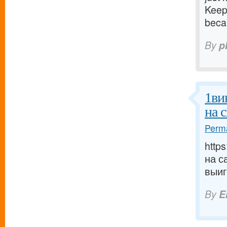
Keep
beca
By
p
1ви
на с
Perma
http
на с
выи
By
E