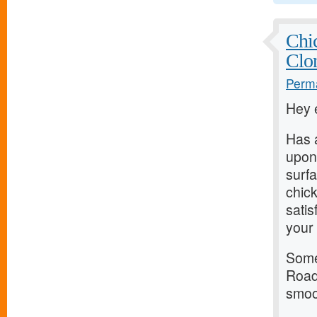
Chi
Clo
Perma
Hey 
Has 
upon 
surfa
chic
satis
your 
Some 
Road 
smoot