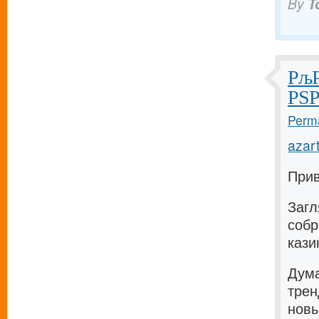
By
T
РљР
РЅР
Perma
azart
Прив
Загл
собр
кази
Дума
трен
новы