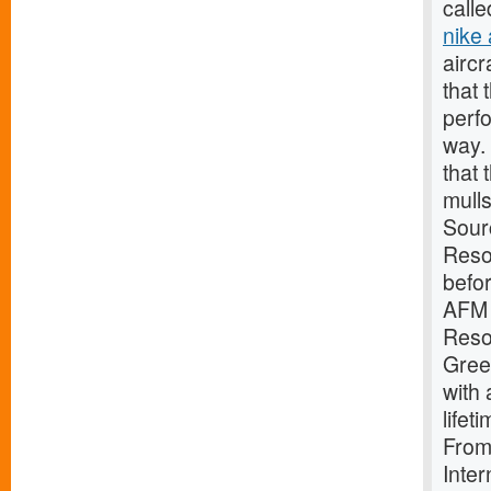
call
nike 
aircr
that 
perfo
way. 
that
mull
Sour
Reso
befo
AFM 
Reso
Green
with 
lifet
From
Inte