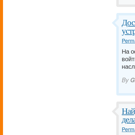
Дос
уст
Perma
На 
войт
насл
By
G
Най
дела
Perma