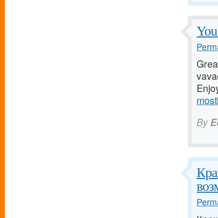
You 
Perma
Great
vava
Enjo
most
By
E
Кра
воз
Perma