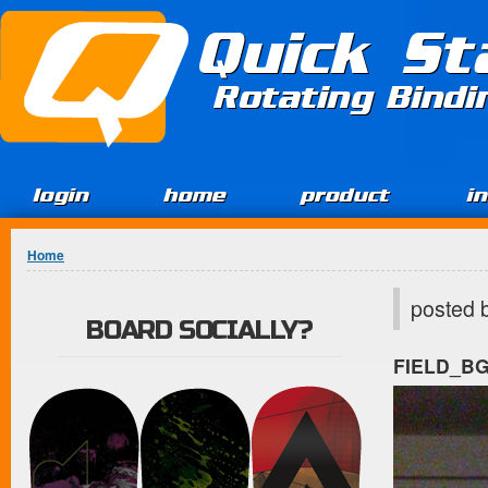
Jump to Content
Quick St
Rotating Bind
login
home
product
i
You are here
Home
posted 
BOARD SOCIALLY?
FIELD_B