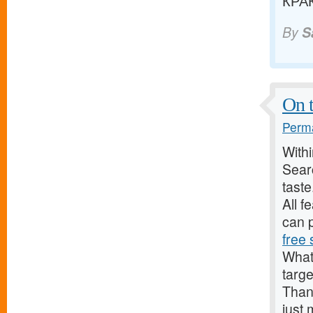
КРАК
By
S
On t
Perma
Withi
Searc
taste
All f
can p
free 
What’
targe
Thank
just 