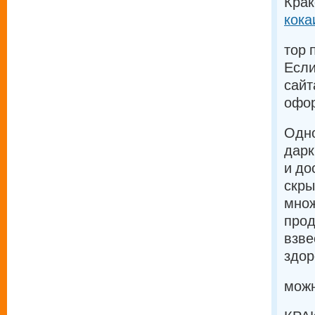
Крак
кока
тор 
Если
сайт
офор
Одно
дарк
и до
скры
множ
прод
взве
здор
можн