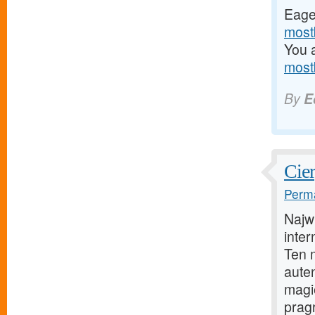
Eager
most
You 
most
By
E
Cier
Perma
Najw
inte
Ten 
aute
magi
prag