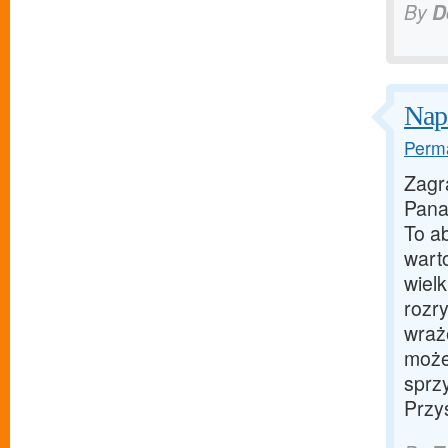
By
D
Napi
Perma
Zagr
Pana
To ab
wart
wielk
rozr
wraże
może
sprz
Przy