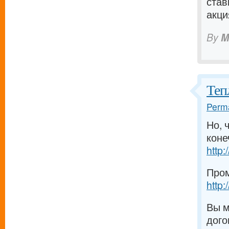
став
акци
By
M
Теп
Perma
Но, 
коне
http:
Пром
http:
Вы м
дого