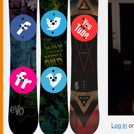
Log in
o