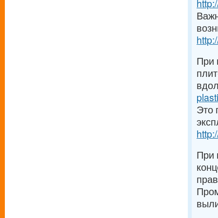
http:
Важн
возн
http
При 
плит
вдол
plas
Это 
эксп
http
При 
конц
прав
Пром
выли