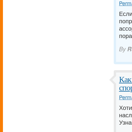
Perma
Если
поп
ассо
пора
By
R
Как
спо
Perma
Хот
насл
Узна