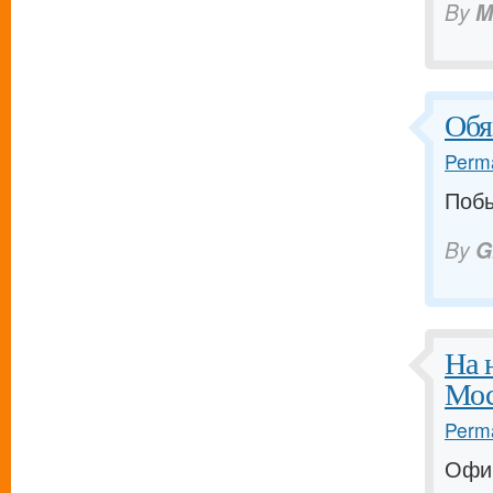
By
M
Обя
Perma
Побы
By
G
На 
Мос
Perma
Офиц