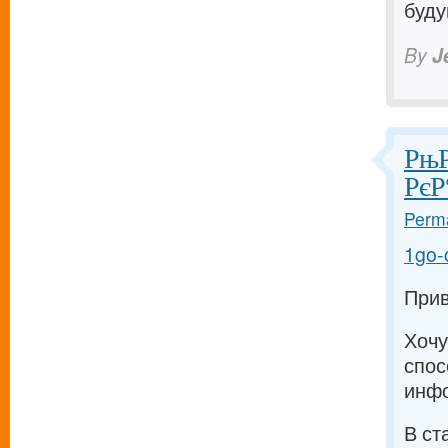
буду
By
J
РњР
РєР
Perma
1go-
Прив
Хочу
спос
инфо
В ст