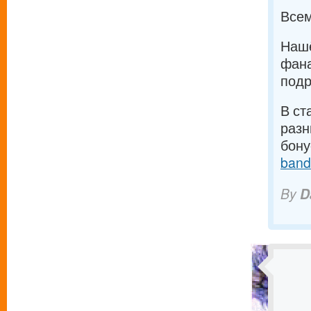
Всем
Нашё
фана
подр
В ст
разн
бону
band
By
D