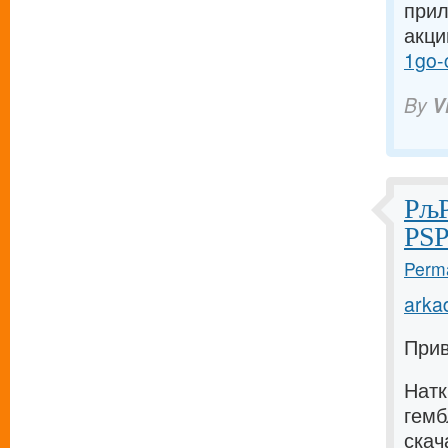
прил
акци
1go-
By
V
РљР
РЅР
Perma
arka
Прив
Натк
гемб
скач