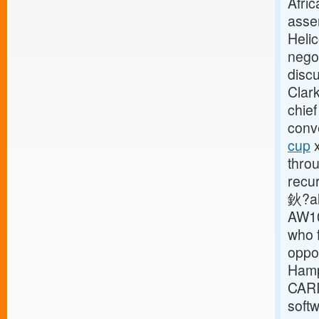
Afric
asse
Heli
negot
discu
Clark
chie
conv
cup
x
thro
recu
鈥?als
AW101
who f
oppo
Hamp
CARI
softw