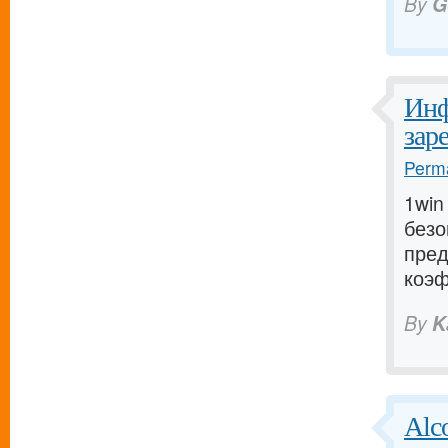
By
G
Инф
зар
Perma
1win
безо
пред
коэф
By
K
Alc