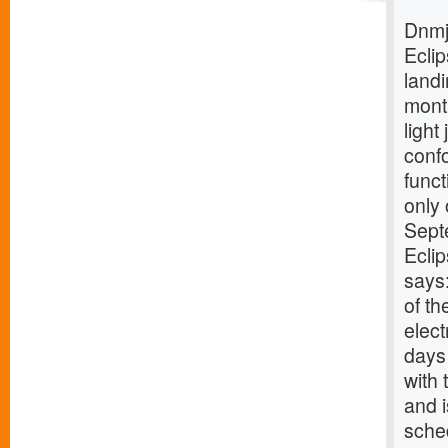
Dnmj 
Eclip
landi
month
light
confo
funct
only
Sept
Eclip
says:
of th
elect
days 
with 
and i
sched