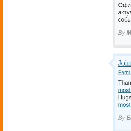
Офиц
акту
собы
By
M
Join
Perma
Thank
most
Huge 
mostb
By
E