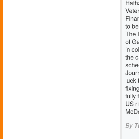
Hath
Vete
Fina
to be
The D
of G
in c
the c
sche
Jour
luck 
fixin
full
US r
McDon
By
T