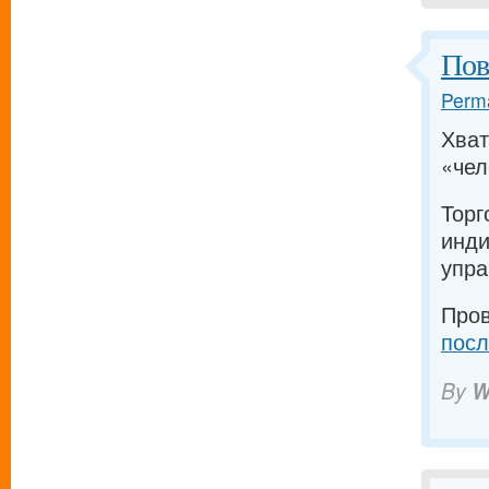
Пов
Perma
Хват
«чел
Торг
инди
упра
Пров
посл
By
W