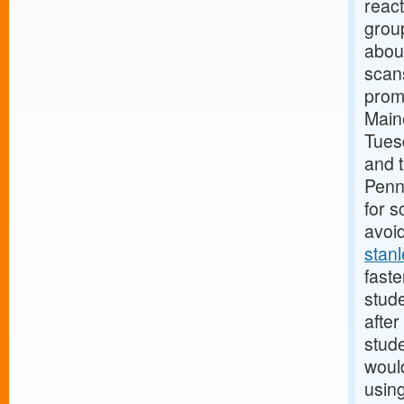
react
group
about
scans
promp
Main
Tuesd
and t
Penns
for 
avoid
stan
fast
stude
after
stud
would
usin