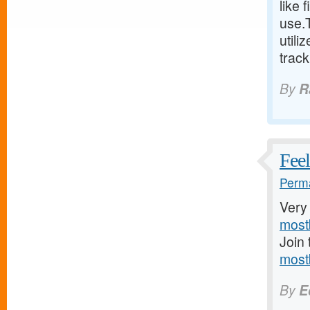
like 
use.T
utili
track
By
R
Feel
Perma
Very
most
Join 
most
By
E