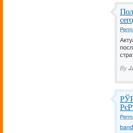
Пол
сег
Perma
Акту
посл
стра
By
J
РЎР
РєР
Perma
band