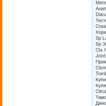
Мета
Анап
Dian
Тест
Crea
Хора
Sp L
Sp Э
Cla 
Join
Прим
Clom
Tren
Купи
Купи
Citr
Там
Дино