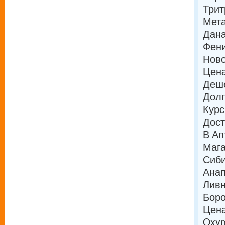
Трит
Мета
Дана
Фени
Ново
Цена
Деше
Долг
Курс
Дост
В Ап
Мага
Сиби
Анап
Ливн
Боро
Цена
Oxym