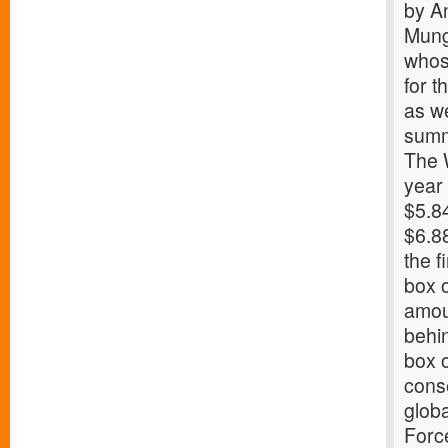
by A
Mung
whose
for t
as w
sum
The 
year
$5.8
$6.88
the f
box 
amou
behi
box o
cons
glob
Forc