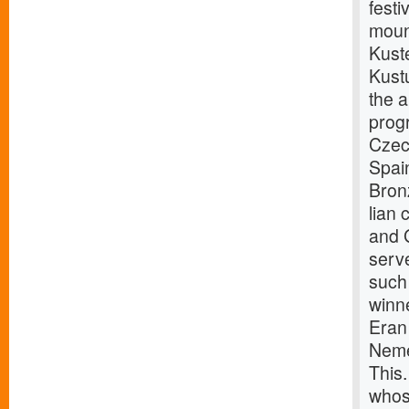
festi
mount
Kuste
Kust
the a
progr
Czec
Spai
Bron
lian
and G
serve
such 
winn
Eran 
Neme
This.
whose