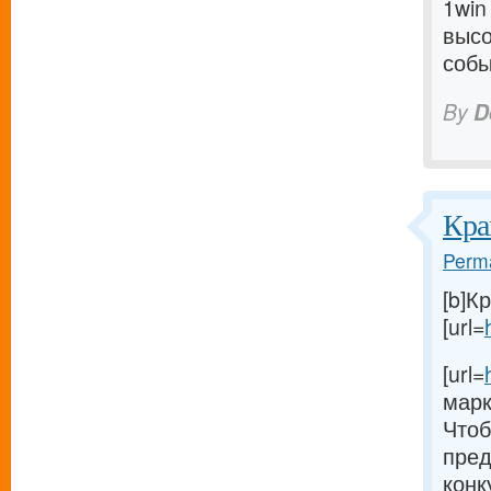
1win
высо
собы
By
D
Кра
Perma
[b]К
[url=
[url=
марк
Чтоб
пред
конк