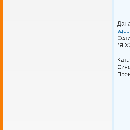
.
.
.
Дана
здес
Если
"Я Х
.
Кате
Син
Прои
.
.
.
.
.
.
.