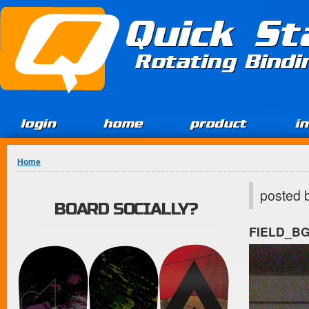
Jump to Content
Quick St
Rotating Bind
login
home
product
i
You are here
Home
posted 
BOARD SOCIALLY?
FIELD_B