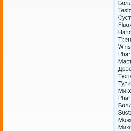
Болд
Test
Суст
Fluo
Нап
Трен
Wins
Phar
Маст
Дрос
Тест
Тури
Микс
Phar
Болд
Sust
Можн
Микс