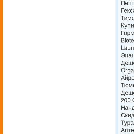
Пепт
Гекс
Тимо
Купи
Горм
Biot
Laun
Энан
Деше
Orga
Айро
Тюме
Деше
200 
Нанд
Скид
Тура
Апте