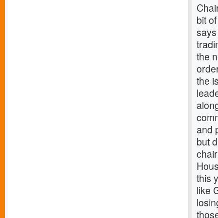
Chai
bit o
says
tradi
the 
order
the i
leade
along
comm
and 
but 
chai
Hous
this 
like
losi
thos