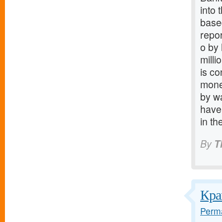
into
base
repo
o by 
milli
is co
mone
by wa
have 
in t
By
T
Кра
Perma