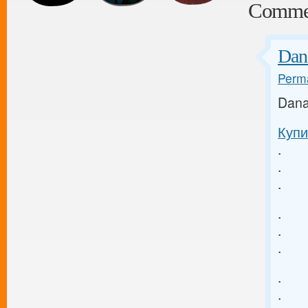
Comme
Dan
Perma
Dana
Купи
.
.
.
.
.
.
.
.