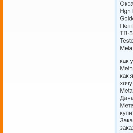
Окса
Hgh 
Gold
Пепт
TB-5
Test
Mela
как 
Meth
как 
хочу
Meta
Дана
Мета
купи
Зака
зака