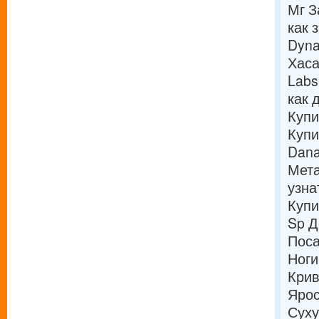
Мг З
как 
Dyna
Хас
Labs
как 
Купи
Купи
Dana
Мета
узна
Купи
Sp Д
Поса
Ноги
Крив
Ярос
Суху