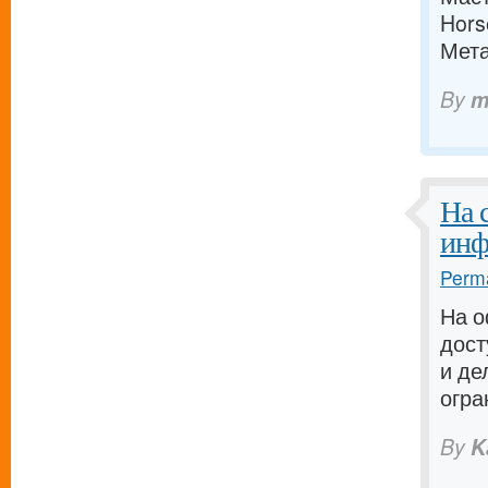
Hors
Мета
By
m
На 
инф
Perma
На 
дост
и де
огра
By
K