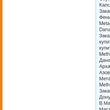
Кап
Зака
Фени
Meta
Dana
Зака
купи
купи
Meth
Дан
Арха
Азо
Мета
Meth
Зака
Дон
В Ма
Маст