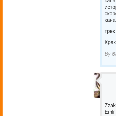
кана
исто
скор
кана
трек
Крак
By
S
Zzak
Emir