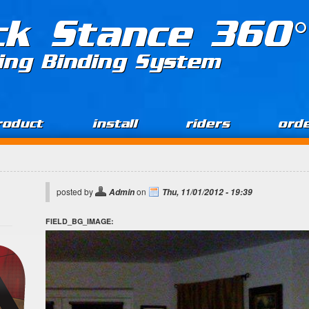
ck Stance 360°
ing Binding System
roduct
install
riders
ord
posted by
on
Admin
Thu, 11/01/2012 - 19:39
FIELD_BG_IMAGE: