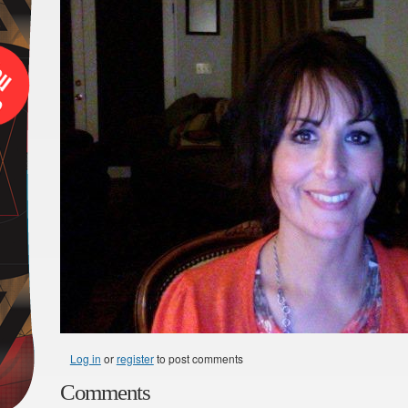
Log in
or
register
to post comments
Comments