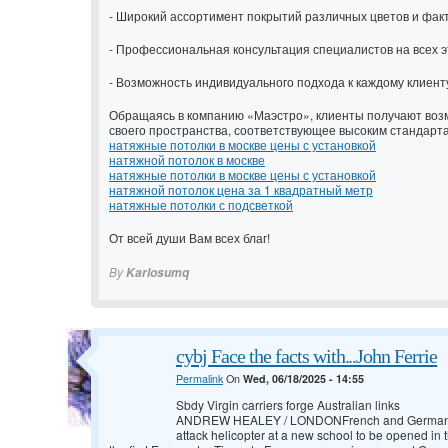
- Широкий ассортимент покрытий различных цветов и факт
- Профессиональная консультация специалистов на всех э
- Возможность индивидуального подхода к каждому клиент
Обращаясь в компанию «Маэстро», клиенты получают воз
своего пространства, соответствующее высоким стандарта
натяжные потолки в москве цены с установкой
натяжной потолок в москве
натяжные потолки в москве цены с установкой
натяжной потолок цена за 1 квадратный метр
натяжные потолки с подсветкой
От всей души Вам всех благ!
By
Karlosumq
cybj Face the facts with...John Ferrie
Permalink
On
Wed, 06/18/2025 - 14:55
Sbdy Virgin carriers forge Australian links
ANDREW HEALEY / LONDONFrench and German pilo
attack helicopter at a new school to be opened in 