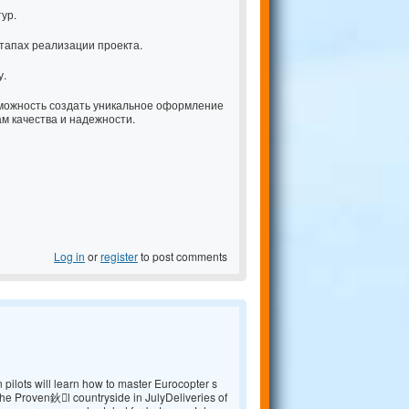
ур.
тапах реализации проекта.
у.
можность создать уникальное оформление
м качества и надежности.
Log in
or
register
to post comments
ts will learn how to master Eurocopter s
the Proven鈥l countryside in JulyDeliveries of