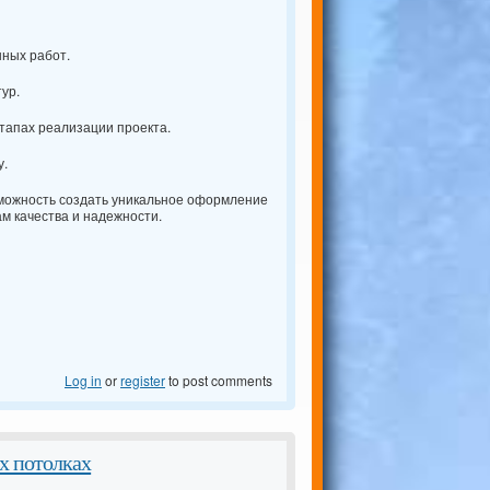
нных работ.
ур.
тапах реализации проекта.
у.
можность создать уникальное оформление
м качества и надежности.
Log in
or
register
to post comments
х потолках