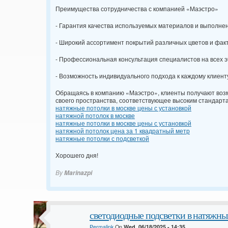
Преимущества сотрудничества с компанией «Маэстро»
- Гарантия качества используемых материалов и выполне
- Широкий ассортимент покрытий различных цветов и факт
- Профессиональная консультация специалистов на всех э
- Возможность индивидуального подхода к каждому клиент
Обращаясь в компанию «Маэстро», клиенты получают воз
своего пространства, соответствующее высоким стандарта
натяжные потолки в москве цены с установкой
натяжной потолок в москве
натяжные потолки в москве цены с установкой
натяжной потолок цена за 1 квадратный метр
натяжные потолки с подсветкой
Хорошего дня!
By
Marinazpi
светодиодные подсветки в натяжны
Permalink
On
Wed, 06/18/2025 - 14:35