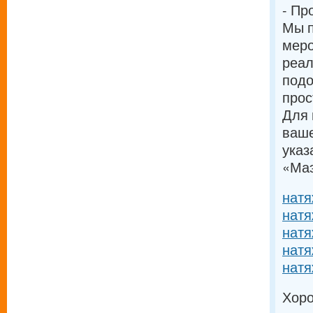
- Пр
Мы п
меро
реал
подо
прос
Для 
ваше
указ
«Маэ
натя
натя
натя
натя
натя
Хоро