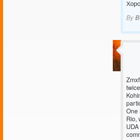
Хоро
By
B
Zmxf
twice
Kohi
parti
One 
Rio, 
UDA 
comme