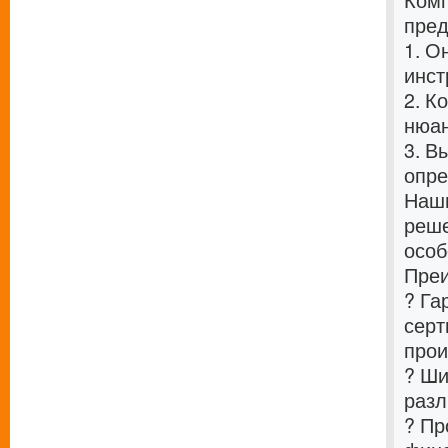
Комп
пред
1. О
инст
2. К
нюан
3. В
опре
Наши
реше
особ
Преи
? Га
серт
прои
? Ши
разл
? Пр