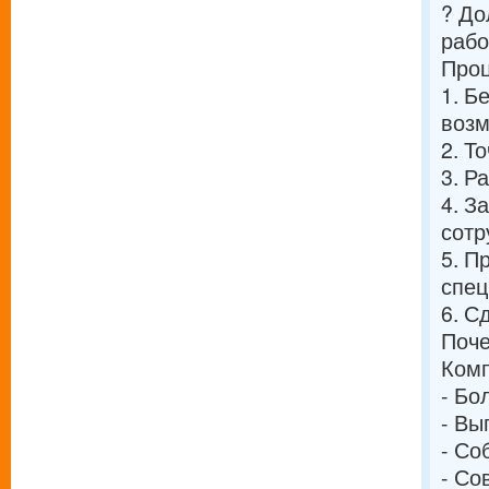
? До
раб
Проц
1. Б
возм
2. Т
3. Р
4. З
сотр
5. П
спец
6. С
Поче
Комп
- Бо
- Вы
- Со
- Со