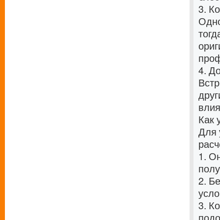
3. К
Одно
тогд
ориг
проф
4. Д
Встр
друг
влия
Как 
Для 
расч
1. О
полу
2. Б
усло
3. К
подо