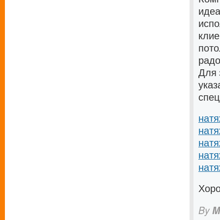
идеа
испо
клие
пото
радо
Для 
указ
спец
натя
натя
натя
натя
натя
Хоро
By
M