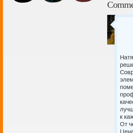
Comme
Натя
реше
Совр
элем
поме
проф
каче
лучш
к ка
От ч
Цена