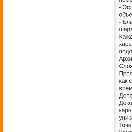
- Эф
объ
- Бл
шар
Кажд
хара
подо
Архи
Слож
Прос
как 
врем
Доп
Деко
карн
уник
Точн