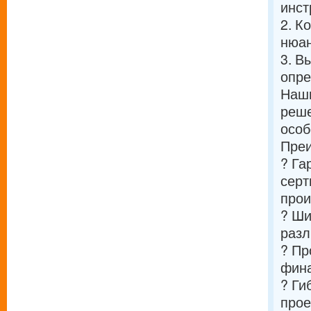
инст
2. К
нюан
3. В
опре
Наши
реше
особ
Преи
? Га
серт
прои
? Ши
разл
? Пр
фина
? Ги
прое