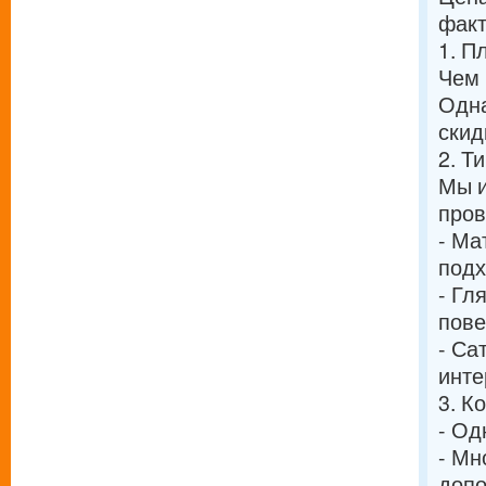
факт
1. П
Чем 
Одна
скид
2. Т
Мы и
пров
- Ма
подх
- Гл
пове
- Са
инте
3. К
- Од
- Мн
допо