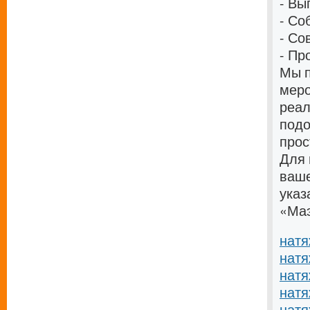
- Вы
- Со
- Со
- Пр
Мы п
меро
реал
подо
прос
Для 
ваше
указ
«Маэ
натя
натя
натя
натя
натя