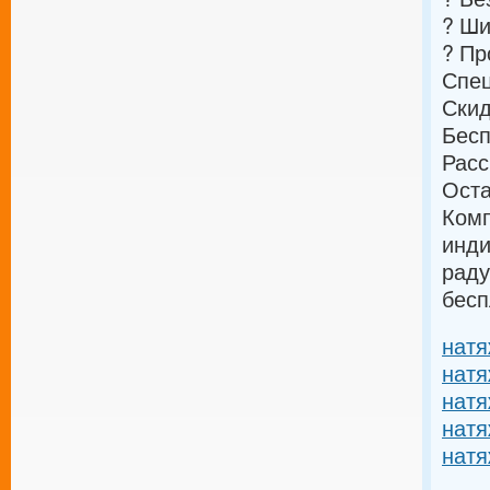
? Ши
? Пр
Спе
Скид
Бесп
Расс
Оста
Комп
инди
раду
бесп
натя
натя
натя
натя
натя