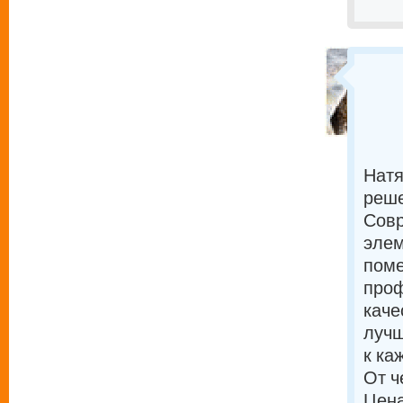
Натя
реше
Совр
элем
поме
проф
каче
лучш
к ка
От ч
Цена