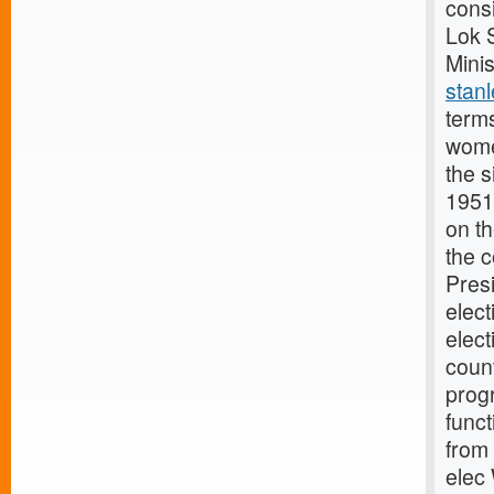
cons
Lok 
Minis
stanl
term
women
the s
1951
on t
the 
Presi
elec
elect
count
progr
funct
from 
elec