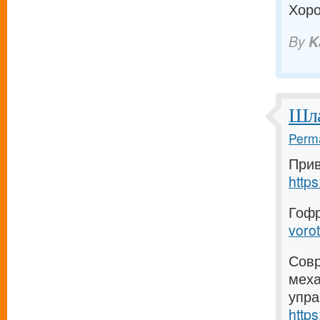
Хоро
By
K
Шла
Perma
Прив
http
Гофр
vorot
Совр
меха
упра
http