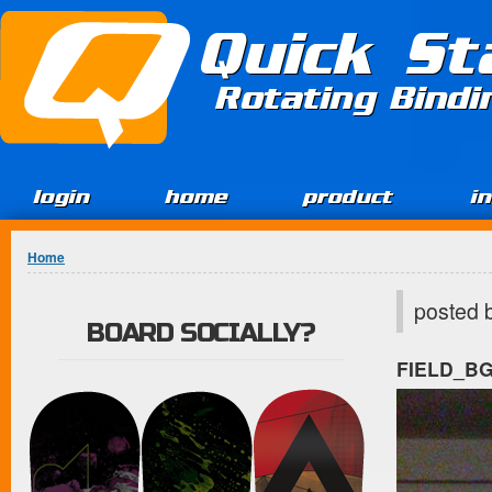
Jump to Content
Quick St
Rotating Bind
login
home
product
i
You are here
Home
posted 
BOARD SOCIALLY?
FIELD_B