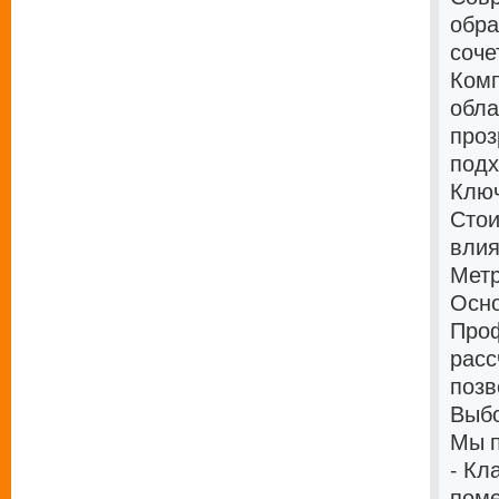
обра
соче
Комп
обла
проз
подх
Ключ
Стои
влия
Мет
Осно
Проф
расс
позв
Выбо
Мы п
- Кл
пом