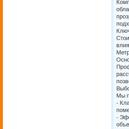
Комп
обла
проз
подх
Ключ
Стои
влия
Мет
Осно
Проф
расс
позв
Выбо
Мы п
- Кл
пом
- Эф
объ