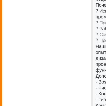
Поче
? Ис
прем
? Пр
? Ра
? Со
? Пр
Наши
опыт
диза
прое
функ
Допо
- Во
- Чи
- Ко
- Ги
Комп