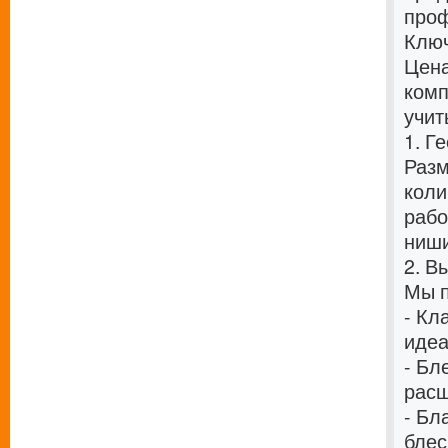
проф
Ключ
Цена
комп
учит
1. Г
Разм
коли
рабо
ниши
2. В
Мы п
- Кл
идеа
- Бл
расш
- Бл
блес