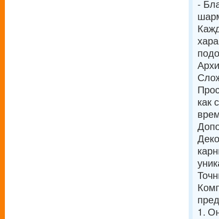
- Бл
шар
Кажд
хара
подо
Архи
Слож
Прос
как 
врем
Доп
Деко
карн
уник
Точн
Комп
пред
1. О