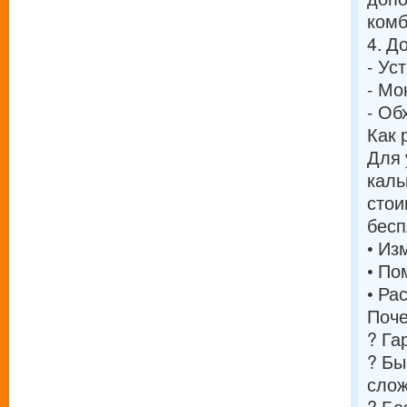
комб
4. Д
- Ус
- Мо
- Об
Как 
Для 
каль
стои
бесп
• Из
• По
• Ра
Поче
? Га
? Бы
слож