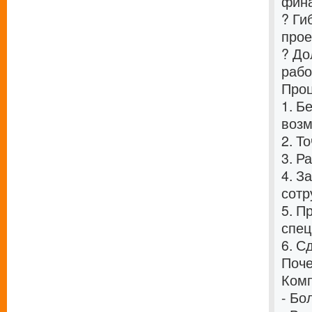
фина
? Ги
прое
? До
раб
Проц
1. Б
возм
2. Т
3. Р
4. З
сотр
5. П
спец
6. С
Поче
Комп
- Бо