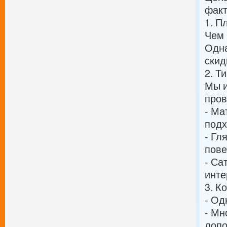
факт
1. П
Чем 
Одна
скид
2. Т
Мы и
пров
- Ма
подх
- Гл
пове
- Са
инте
3. К
- Од
- Мн
допо