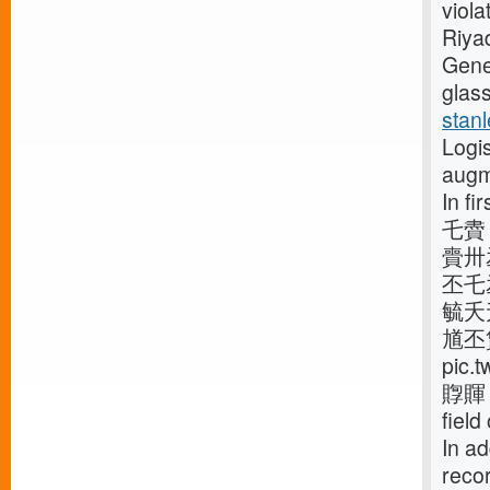
viola
Riya
Gener
glass
stan
Logi
augm
In f
乇賮 
賷卅
丕乇
毓夭
馗丕
pic
賯賱 |
field
In ad
recor