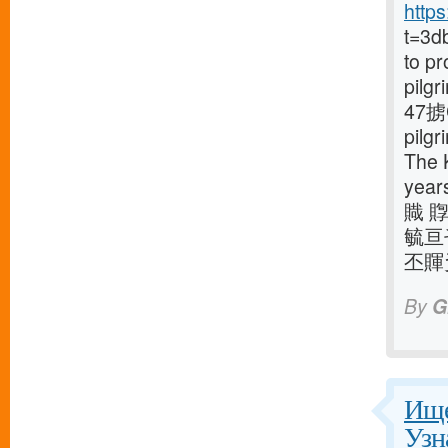
http
t=3d
to pr
pilgr
47掳C
pilgr
The 
yea
賳 
毓亘
丕賱
By
G
Ище
Узн