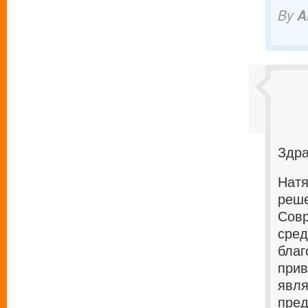
By
A
Здра
Натя
реше
Совр
сред
благ
прив
явля
пред