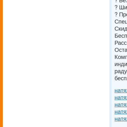
? Бе
? Ши
? Пр
Спе
Скид
Бесп
Расс
Оста
Комп
инди
раду
бесп
натя
натя
натя
натя
натя