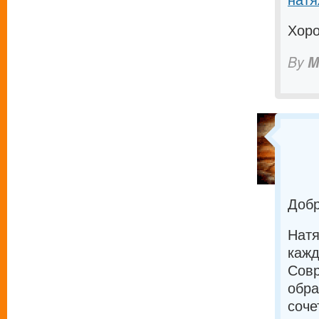
Хоро
By
M
Добр
Натя
кажд
Совр
обра
соче