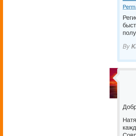
Perma
Реги
быст
полу
By
K
Добр
Натя
кажд
Совр