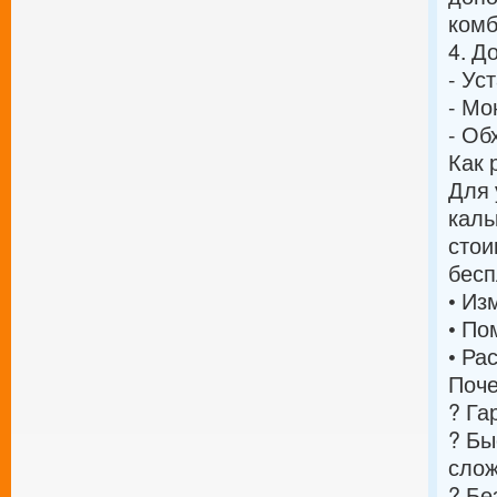
комб
4. Д
- Ус
- Мо
- Об
Как 
Для 
каль
стои
бесп
• Из
• По
• Ра
Поче
? Га
? Бы
слож
? Бе