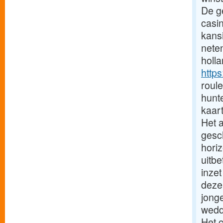
De ge
casi
kans
nete
holl
http
roule
hunt
kaar
Het a
gesc
horiz
uitbe
inzet
dezel
jong
wedd
Het 