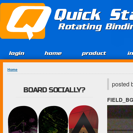
Jump to Content
Quick St
Rotating Bind
login
home
product
i
You are here
Home
posted 
BOARD SOCIALLY?
FIELD_B