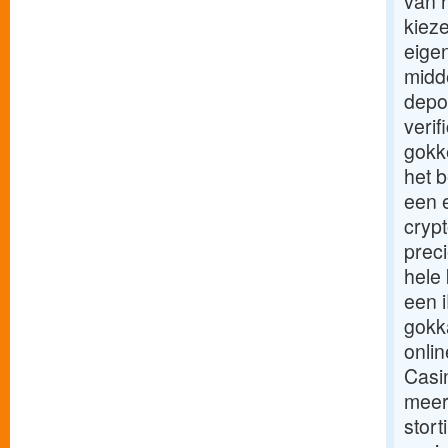
van 
kieze
eigen
midde
depo
verif
gokke
het b
een e
crypt
preci
hele 
een 
gokka
onlin
Casi
meer
stort