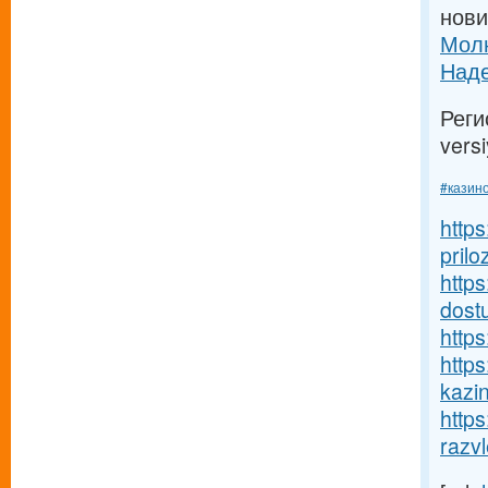
нови
Молн
Над
Реги
vers
#казин
https
prilo
http
dostu
http
http
kazin
https
razvl