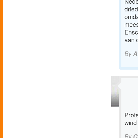
Nede
drie
omdat
mees
Ensc
aan d
By
A
Prot
wind 
By
C