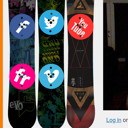
Log in
o