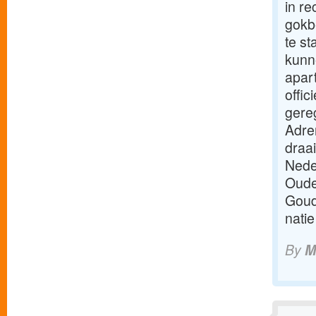
in re
gokb
te s
kunn
apar
offic
gere
Adren
draai
Neder
Oudew
Goud
natie
By
M