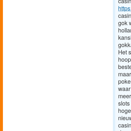
casi
http
casin
gok 
holla
kans
gokk
Het s
hoopt
best
maar 
poke
waar
meer
slots
hoger
nieuw
casi