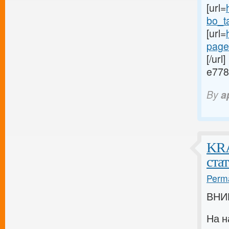
[url=
bo_t
[url=
page
[/url]
e778
By
a
KRA
ста
Perma
ВНИМ
На н