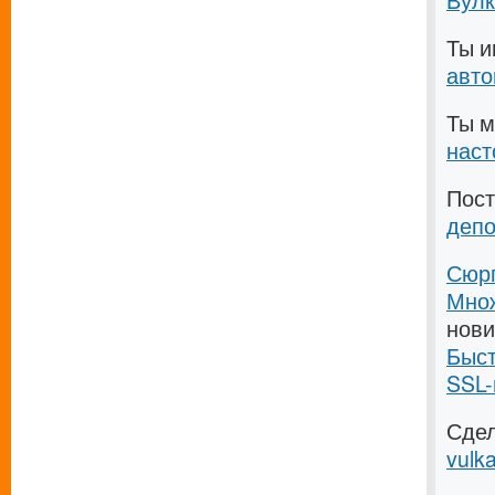
Вулк
Ты 
авт
Ты м
нас
Пос
депо
Сюр
Множ
нови
Быс
SSL
Сде
vulka