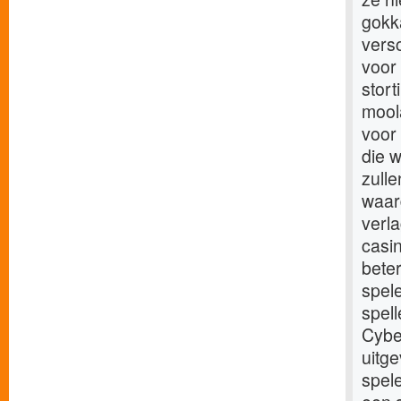
gokk
vers
voor 
stort
mool
voor
die w
zulle
waar
verla
casin
beter
spele
spell
Cybe
uitge
spel