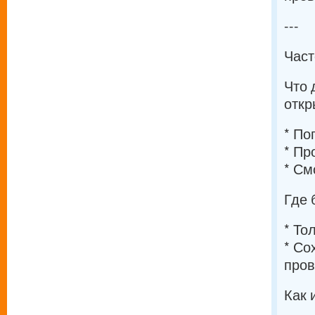
---
Част
Что
откр
* По
* Пр
* См
Где 
* То
* Со
пров
Как 