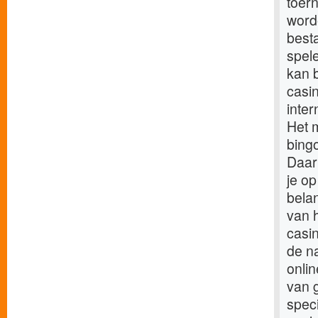
toer
word
besta
spele
kan 
casin
inter
Het m
bingo
Daar 
je op
belan
van h
casin
de n
onli
van g
speci