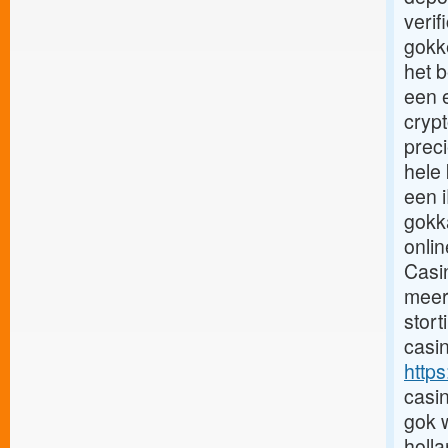
verif
gokke
het b
een e
crypt
preci
hele 
een 
gokka
onlin
Casi
meer
stort
casi
http
casin
gok 
holla