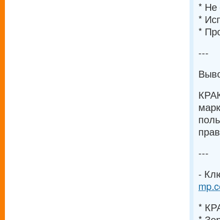
* Не
* Ис
* Пр
---
Выв
КРА
марк
поль
прав
---
- Кл
mp.c
* К
* З