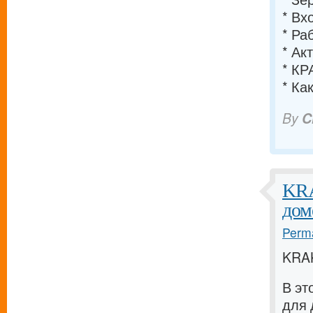
* В
* Р
* А
* К
* Ка
By
C
KRA
дом
Perma
KRA
В эт
для 