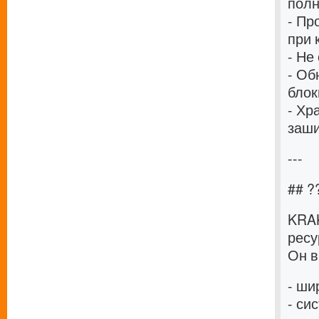
полн
- Пр
при 
- Не
- Об
блок
- Хр
заш
---
## 
KRA
ресу
Он в
- ши
- си