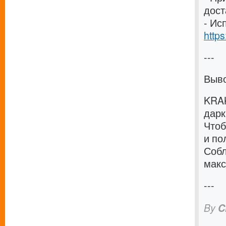
дост
- Ис
http
---
Выв
KRAK
дарк
Чтоб
и по
Собл
макс
---
By
C