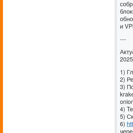
собр
блок
обно
и VP
---
Акту
2025
1) Г
2) Р
3) П
krak
onio
4) T
5) Ск
6)
ht
чере