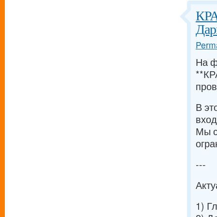
КР
Дар
Perma
На ф
**КР
пров
В эт
вход
Мы с
огра
---
Акт
1) Г