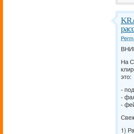
KRA
рас
Perma
ВНИМ
На С
клир
это:
- по
- фа
- фе
Свеж
1) Р