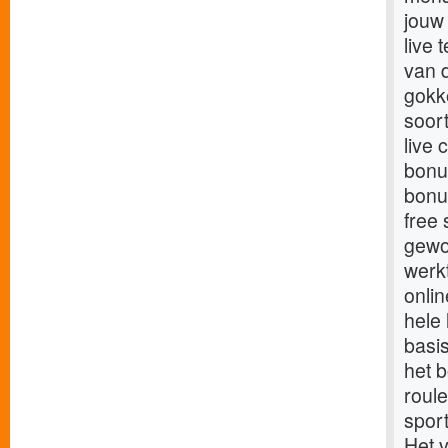
jouw 
live 
van 
gokk
soort
live 
bonu
bonu
free
gewo
werkt
onlin
hele 
basi
het 
roule
spor
Het v