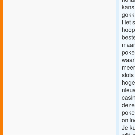
kans
gokk
Het s
hoopt
best
maar 
poke
waar
meer
slots
hoger
nieuw
casi
deze
poke
onli
Je ku