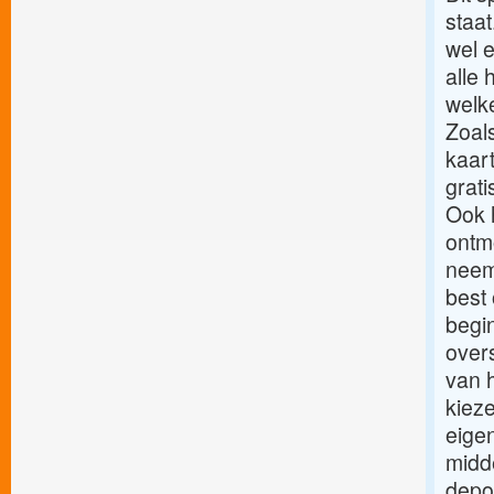
staat
wel e
alle 
welke
Zoals
kaart
grat
Ook 
ontmo
neem
best
begin
overs
van 
kieze
eigen
midde
depo