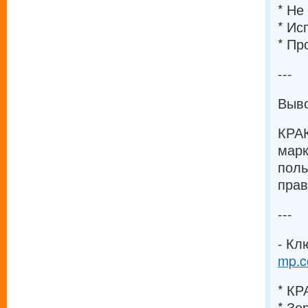
* Не
* Ис
* Пр
---
Выв
КРА
марк
поль
прав
---
- Кл
mp.c
* К
* З