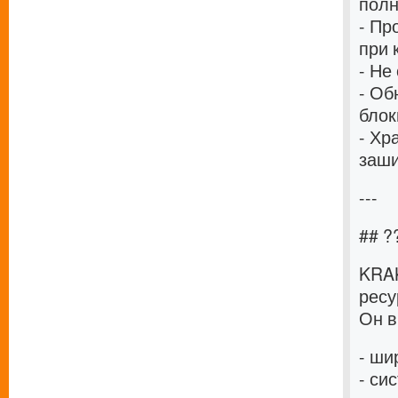
полн
- Пр
при 
- Не
- Об
блок
- Хр
заш
---
## 
KRA
ресу
Он в
- ши
- си