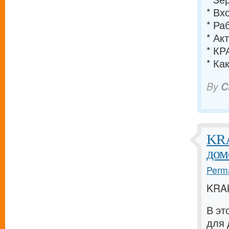
* В
* Р
* А
* К
* Ка
By
C
KRA
дом
Perma
KRA
В эт
для 