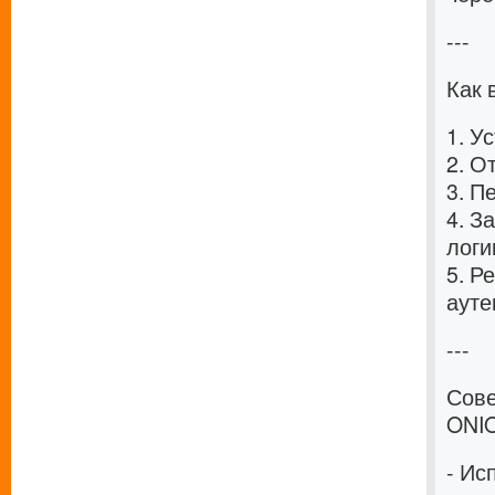
---
Как 
1. У
2. О
3. П
4. З
логи
5. Р
ауте
---
Сове
ONI
- Ис