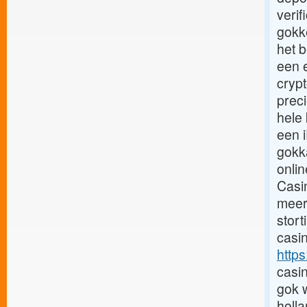
verif
gokke
het b
een e
crypt
preci
hele 
een 
gokka
onlin
Casi
meer
stort
casi
http
casin
gok 
holla