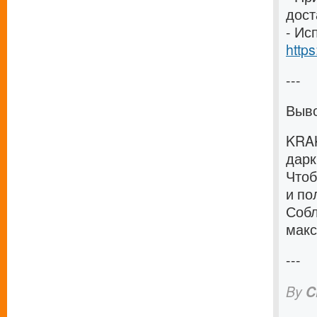
дост
- Ис
http
---
Выв
KRAK
дарк
Чтоб
и по
Собл
макс
---
By
C