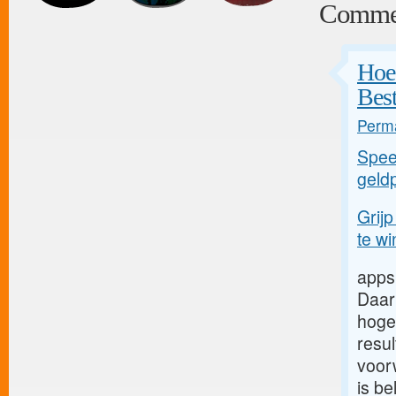
Comme
Hoe 
Bes
Perma
Spee
geldp
Grijp
te wi
apps
Daar
hoge
resu
voor
is b