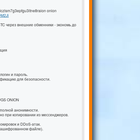
czlsm7g3epfgu3itne8raion onion
wM2Ji
BTC через внешние обменники - экономь до
кция
логин и пароль.
ификацию для безопасности.
UGS ONION
я полной анонимности.
но при копировании из мессенджеров.
локировок и DDoS-атак.
-зашифрованном файле).