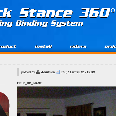
ck Stance 360°
ing Binding System
roduct
install
riders
ord
posted by
on
Admin
Thu, 11/01/2012 - 19:39
FIELD_BG_IMAGE: