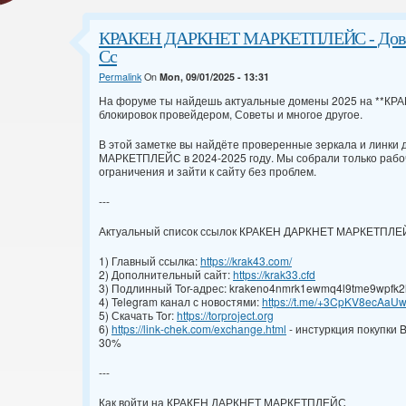
КРАКЕН ДАРКНЕТ МАРКЕТПЛЕЙС - Довере
Сс
Permalink
On
Mon, 09/01/2025 - 13:31
На форуме ты найдешь актуальные домены 2025 на **КРАК
блокировок провейдером, Советы и многое другое.
В этой заметке вы найдёте проверенные зеркала и линки
МАРКЕТПЛЕЙС в 2024-2025 году. Мы собрали только рабоч
ограничения и зайти к сайту без проблем.
---
Актуальный список ссылок КРАКЕН ДАРКНЕТ МАРКЕТПЛ
1) Главный ссылка:
https://krak43.com/
2) Дополнительный сайт:
https://krak33.cfd
3) Подлинный Tor-адрес: krakeno4nmrk1ewmq4l9tme9wpfk2l
4) Telegram канал с новостями:
https://t.me/+3CpKV8ecAaU
5) Скачать Tor:
https://torproject.org
6)
https://link-chek.com/exchange.html
- инстуркция покупки 
30%
---
Как войти на КРАКЕН ДАРКНЕТ МАРКЕТПЛЕЙС