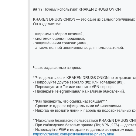
## ?? Почему используют KRAKEN DRUGS ONION
KRAKEN DRUGS ONION — это один из самых популярных р
Он выделяется:
- широким выбором позиций,
- системой оценки продавцов,
- защищёнными транзакциями,
- а также полной анонимностью для пользователей.
---
Часто задаваемые вопросы
**Что делать, если KRAKEN DRUGS ONION не открываетс
- Попробуйте другое зеркало (#2) или Tor-адрес (#3).
- Перезапустите Tor или смените VPN-сервер.
- Проверьте Telegram-канал на наличие обновлений.
**Как проверить, что ссылка настоящая?**
- Сравните адрес с официальными объявлениями.
- Никогда не вводите логин и пароль на подозрительных ко
**Насколько безопасно пользоваться KRAKEN DRUGS ON
- При соблюдении базовых правил (Tor, VPN, 2FA) — доста
- Используйте PGP и не храните данные в открытом виде.
https://2kraken2.com/post/metaverse-privacy.html