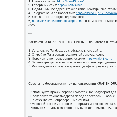
1) Главная ссылка:
https://krak43.com/
2) Резервный сайт:
https://krak24.net
3) Подлинный Tor-адрес: krakeno4nmrk1ewmq4l9tme9wpfk2l
4) Telegram-канал с новостями:
https://t.me/+3CpKV8ecAaU
5) Скачать Tor: torproject.org/download/
6)
https://link-chek.com/exchange.html
- инстуркция покупки 
30%
---
Как войти на KRAKEN DRUGS ONION — пошаговая инстру
1. Установите Tor браузер с официального сайта.
2. Откройте Tor и дождитесь полной загрузки сети.
3. Перейдите по проверенной ссылке
https://krak43.com/
4. Зарегистрируйтесь, если ещё нет профиля: придумайте 
5. Рекомендуется сразу настроить двухфакторную аутент
---
Советы по безопасности при использовании KRAKEN DR
- Используйте прокси-сервисы вместе с Tor-браузером дл
- Проверяйте точность адреса перед переходом — особен
- Не открывайте непроверенные ссылки.
- Обновляйте свои источники — зеркала меняются из-за б
- Храните доступы в защищённом виде (например, в PGP
---