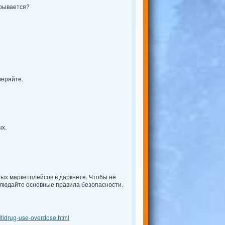
рывается?
веряйте.
ых.
 маркетплейсов в даркнете. Чтобы не
блюдайте основные правила безопасности.
ultidrug-use-overdose.html