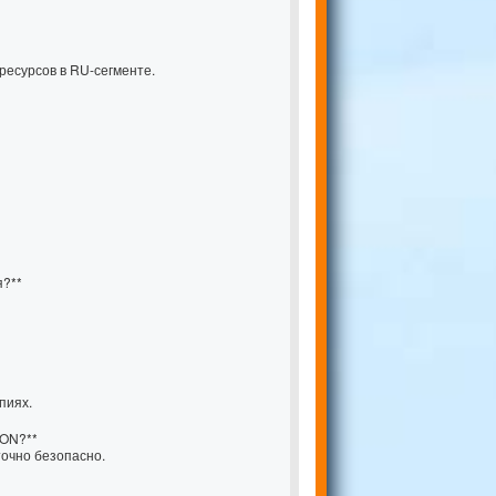
есурсов в RU-сегменте.
я?**
пиях.
ION?**
точно безопасно.