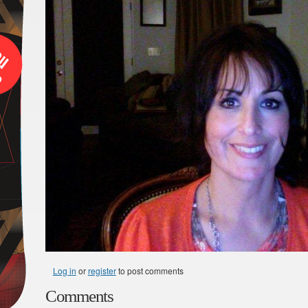
Log in
or
register
to post comments
Comments