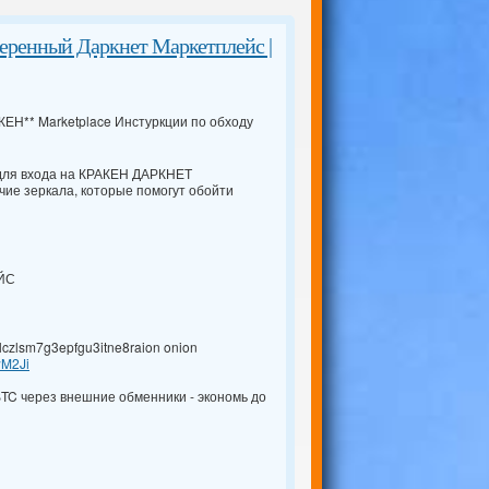
нный Даркнет Маркетплейс |
ЕН** Marketplace Инстуркции по обходу
 для входа на КРАКЕН ДАРКНЕТ
ие зеркала, которые помогут обойти
ЕЙС
czlsm7g3epfgu3itne8raion onion
wM2Ji
BTC через внешние обменники - экономь до