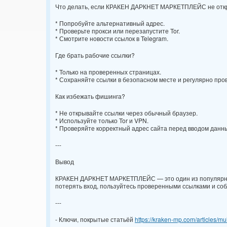
Что делать, если КРАКЕН ДАРКНЕТ МАРКЕТПЛЕЙС не отк
* Попробуйте альтернативный адрес.
* Проверьте прокси или перезапустите Tor.
* Смотрите новости ссылок в Telegram.
Где брать рабочие ссылки?
* Только на проверенных страницах.
* Сохраняйте ссылки в безопасном месте и регулярно про
Как избежать фишинга?
* Не открывайте ссылки через обычный браузер.
* Используйте только Tor и VPN.
* Проверяйте корректный адрес сайта перед вводом данн
---
Вывод
КРАКЕН ДАРКНЕТ МАРКЕТПЛЕЙС — это один из популярных
потерять вход, пользуйтесь проверенными ссылками и со
---
- Ключи, покрытые статьёй
https://kraken-mp.com/articles/m