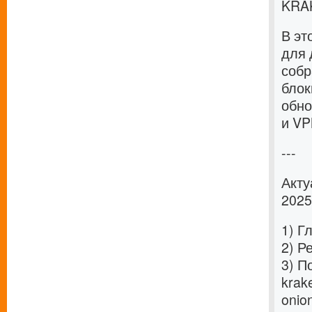
KRA
В эт
для 
собр
блок
обно
и VP
---
Акту
2025
1) Г
2) Р
3) П
krak
onio