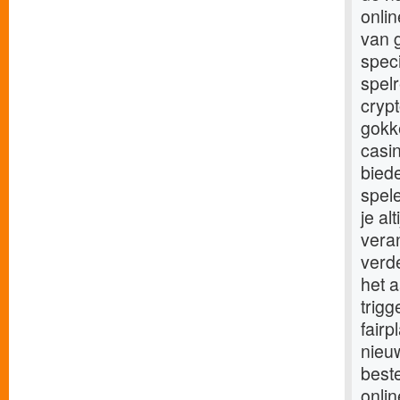
onli
van g
speci
spelr
crypt
gokke
casi
bied
spele
je al
vera
verd
het 
trigg
fairp
nieu
best
onli