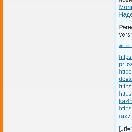
Молн
Над
Реги
vers
#казин
https
prilo
http
dostu
http
http
kazin
https
razvl
[url=