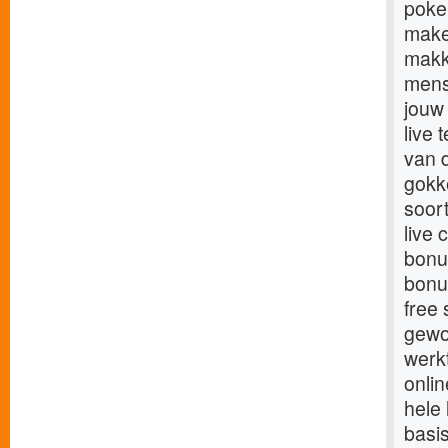
poker
maken
makke
mense
jouw 
live 
van 
gokk
soort
live 
bonu
bonu
free
gewo
werkt
onlin
hele 
basi