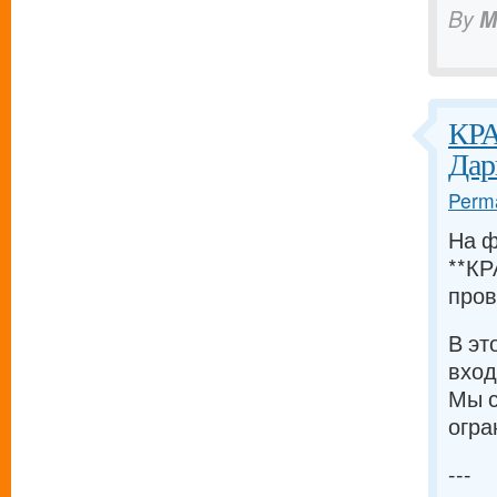
By
M
КР
Дар
Perma
На ф
**КР
пров
В эт
вход
Мы с
огра
---