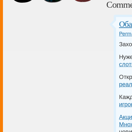
Comme
Оба
Perma
Зах
Нуж
сло
Отк
реал
Каж
игро
Акци
Множ
нови