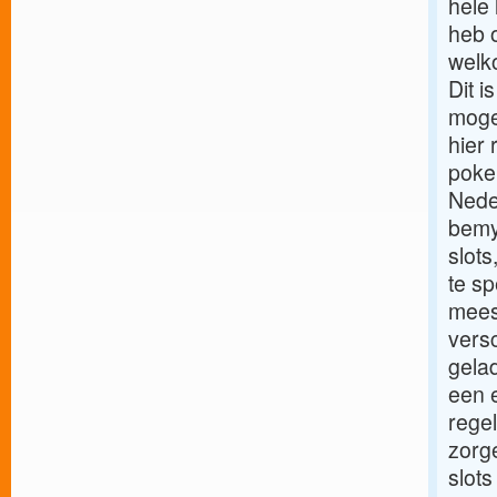
hele 
heb 
welk
Dit i
mogen
hier
poke
Nede
bemy
slots
te sp
meest
versc
gelad
een e
regel
zorg
slots