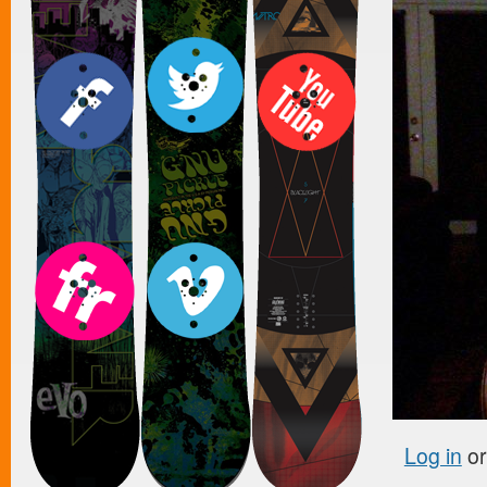
Log in
o