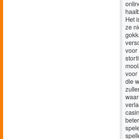
onlin
haalb
Het i
ze ni
gokk
vers
voor 
stort
mool
voor
die w
zulle
waar
verla
casin
beter
spele
spell