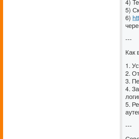
4) T
5) Ск
6)
ht
чере
---
Как 
1. У
2. О
3. П
4. З
логи
5. Р
ауте
---
Сове