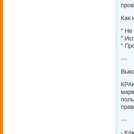
пров
Как 
* Не
* Ис
* Пр
---
Выв
КРА
марк
поль
прав
---
- Кл