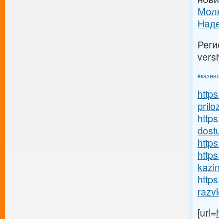
Молн
Над
Реги
vers
#казин
https
prilo
http
dostu
http
http
kazin
https
razvl
[url=