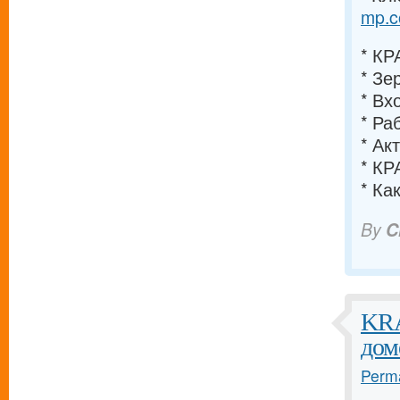
mp.c
* К
* З
* В
* Р
* А
* К
* Ка
By
C
KRA
дом
Perma