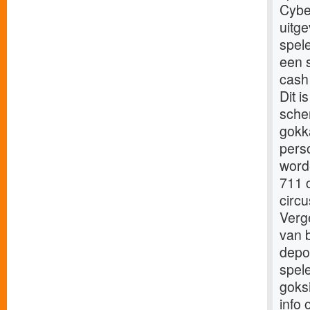
Cybe
uitge
spel
een 
cash
Dit i
sche
gokk
perso
word
711 
circ
Verge
van b
depos
spel
goksi
info 