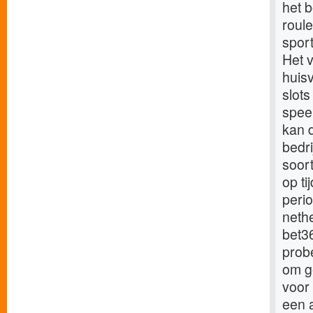
het 
roule
spor
Het v
huis
slots
speel
kan 
bedri
soor
op t
perio
neth
bet3
probe
om g
voor
een a