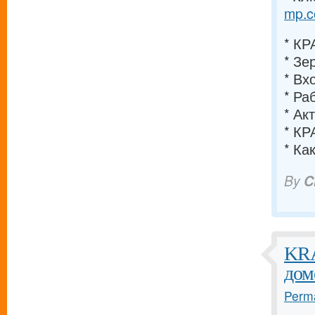
mp.c
* К
* З
* В
* Р
* А
* К
* Ка
By
C
KRA
дом
Perma