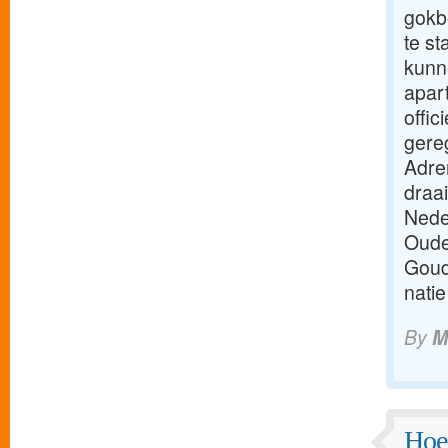
gokb
te s
kunn
apar
offic
gere
Adren
draai
Neder
Oudew
Goud
natie
By
M
Hoe 