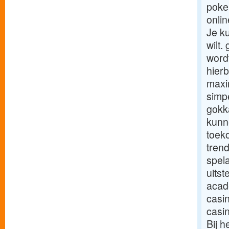
poke
onli
Je ku
wilt.
word
hierb
maxi
simp
gokka
kunn
toek
trend
spela
uitst
acad
casi
casin
Bij 