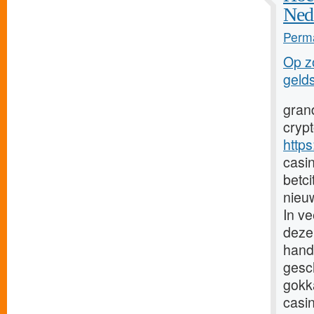
Ned
Perma
Op zo
gelds
gran
cryp
http
casi
betci
nieu
In v
deze 
handm
gesch
gokka
casi