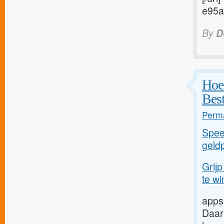
e95a
By
D
Hoe 
Bes
Perma
Spee
geldp
Grijp
te wi
apps
Daar