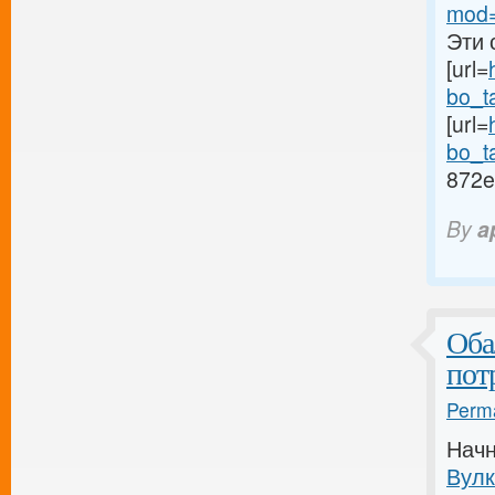
mod=
Эти 
[url=
bo_t
[url=
bo_t
872e
By
a
Оба
пот
Perma
Начн
Вулк