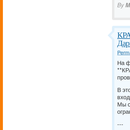
By
M
КР
Дар
Perma
На ф
**КР
пров
В эт
вход
Мы с
огра
---