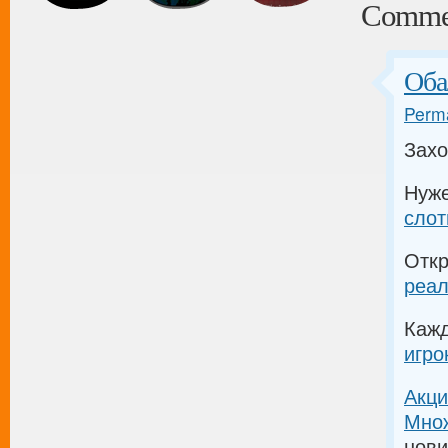
Comme
Оба
Perma
Зах
Нуж
сло
Отк
реал
Каж
игро
Акци
Множ
нови