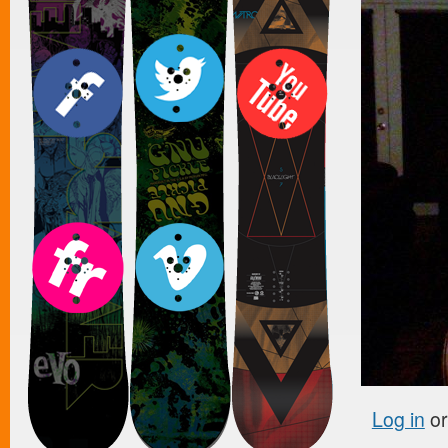
Log in
o