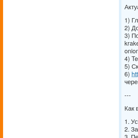
Акт
1) Г
2) Д
3) П
krak
onio
4) T
5) С
6)
ht
чере
---
Как
1. У
2. З
3. П