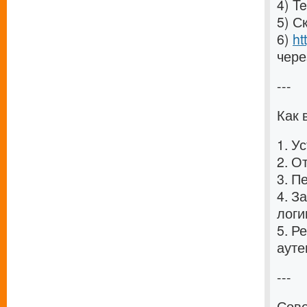
4) T
5) Ск
6)
ht
чере
---
Как 
1. У
2. О
3. П
4. З
логи
5. Р
ауте
---
Сове