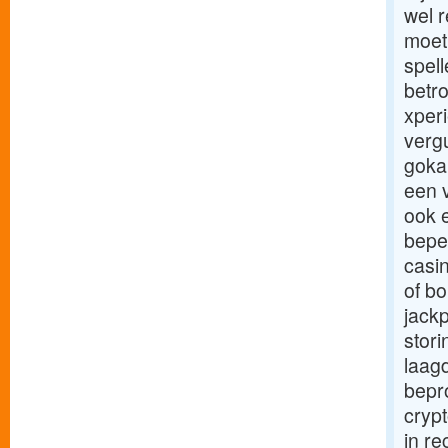
wel 
moet
spell
betr
xper
vergu
gokau
een v
ook 
beper
casin
of b
jackp
stori
laagd
bepr
cryp
in re