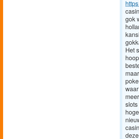
http
casin
gok 
holla
kans
gokk
Het s
hoopt
best
maar 
poke
waar
meer
slots
hoger
nieuw
casi
deze