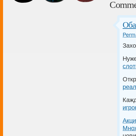
Comme
Оба
Perma
Зах
Нуж
сло
Отк
реал
Каж
игро
Акци
Множ
нови