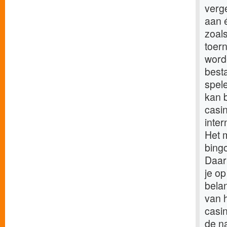
verge
aan 
zoals
toer
word
besta
spele
kan 
casin
inter
Het m
bingo
Daar 
je op
belan
van h
casin
de n