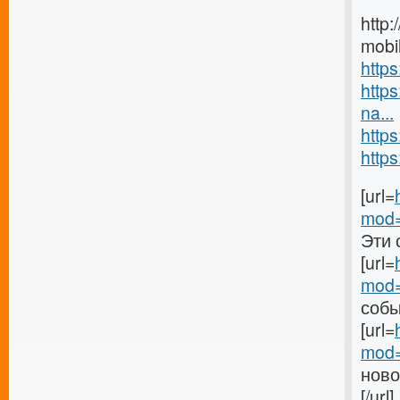
http
mobi
http
https
na...
http
https
[url=
mod=
Эти 
[url=
mod=
собы
[url=
mod=
ново
[/url]