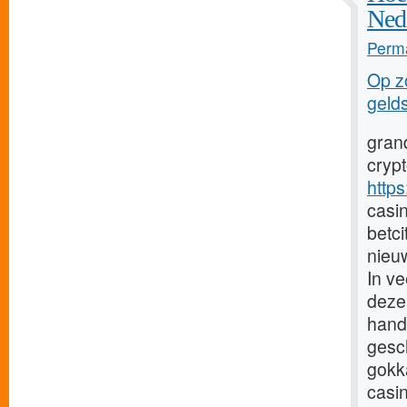
Ned
Perma
Op zo
gelds
gran
cryp
http
casi
betci
nieu
In v
deze 
handm
gesch
gokka
casi