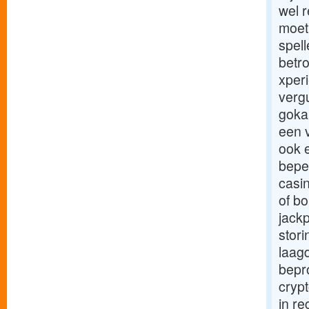
wel 
moet
spell
betr
xper
vergu
gokau
een v
ook 
beper
casin
of b
jackp
stori
laagd
bepr
cryp
in re