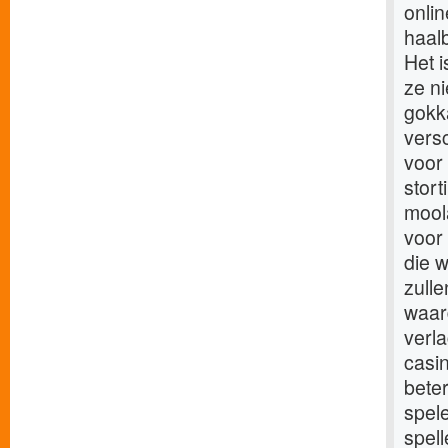
onlin
haalb
Het i
ze ni
gokk
vers
voor 
stort
mool
voor
die w
zulle
waar
verla
casin
beter
spele
spell