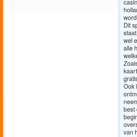
casin
holla
worde
Dit s
staat
wel e
alle 
welke
Zoals
kaart
grat
Ook 
ontmo
neem
best
begin
overs
van 