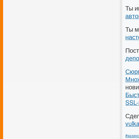
Ты 
авт
Ты м
нас
Пос
депо
Сюр
Множ
нови
Быс
SSL
Сде
vulka
#казин