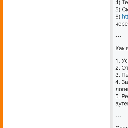
4) T
5) Ск
6)
ht
чере
---
Как 
1. У
2. О
3. П
4. З
логи
5. Р
ауте
---
Сове