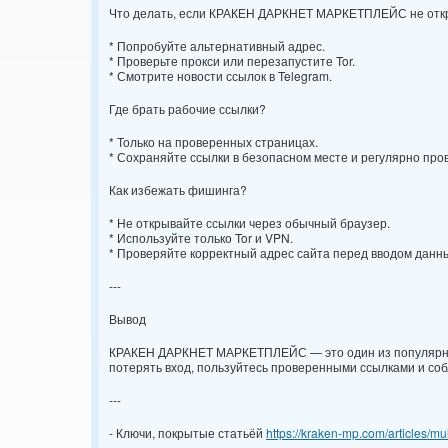
Что делать, если КРАКЕН ДАРКНЕТ МАРКЕТПЛЕЙС не отк
* Попробуйте альтернативный адрес.
* Проверьте прокси или перезапустите Tor.
* Смотрите новости ссылок в Telegram.
Где брать рабочие ссылки?
* Только на проверенных страницах.
* Сохраняйте ссылки в безопасном месте и регулярно про
Как избежать фишинга?
* Не открывайте ссылки через обычный браузер.
* Используйте только Tor и VPN.
* Проверяйте корректный адрес сайта перед вводом данн
---
Вывод
КРАКЕН ДАРКНЕТ МАРКЕТПЛЕЙС — это один из популярных
потерять вход, пользуйтесь проверенными ссылками и со
---
- Ключи, покрытые статьёй
https://kraken-mp.com/articles/m