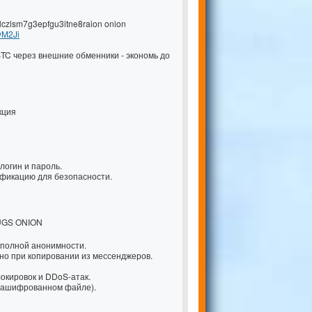
czlsm7g3epfgu3itne8raion onion
wM2Ji
BTC через внешние обменники - экономь до
кция
логин и пароль.
ификацию для безопасности.
UGS ONION
я полной анонимности.
но при копировании из мессенджеров.
локировок и DDoS-атак.
-зашифрованном файле).