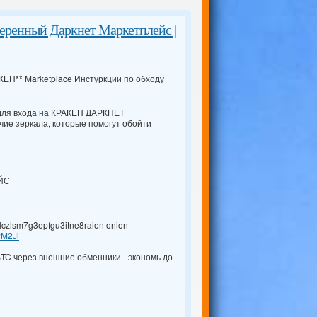
нный Даркнет Маркетплейс |
ЕН** Marketplace Инстуркции по обходу
 для входа на КРАКЕН ДАРКНЕТ
ие зеркала, которые помогут обойти
ЕЙС
czlsm7g3epfgu3itne8raion onion
wM2Ji
BTC через внешние обменники - экономь до