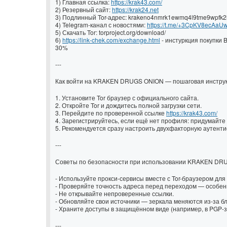
1) Главная ссылка:
https://krak43.com/
2) Резервный сайт:
https://krak24.net
3) Подлинный Tor-адрес: krakeno4nmrk1ewmq4l9tme9wpfk2l
4) Telegram-канал с новостями:
https://t.me/+3CpKV8ecAaU
5) Скачать Tor: torproject.org/download/
6)
https://link-chek.com/exchange.html
- инстуркция покупки 
30%
---
Как войти на KRAKEN DRUGS ONION — пошаговая инстру
1. Установите Tor браузер с официального сайта.
2. Откройте Tor и дождитесь полной загрузки сети.
3. Перейдите по проверенной ссылке
https://krak43.com/
4. Зарегистрируйтесь, если ещё нет профиля: придумайте 
5. Рекомендуется сразу настроить двухфакторную аутент
---
Советы по безопасности при использовании KRAKEN DR
- Используйте прокси-сервисы вместе с Tor-браузером дл
- Проверяйте точность адреса перед переходом — особен
- Не открывайте непроверенные ссылки.
- Обновляйте свои источники — зеркала меняются из-за б
- Храните доступы в защищённом виде (например, в PGP
---