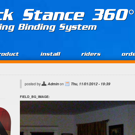
ck Stance 360°
ing Binding System
roduct
install
riders
ord
posted by
on
Admin
Thu, 11/01/2012 - 19:39
FIELD_BG_IMAGE: