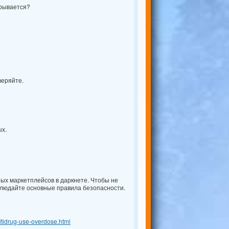
рывается?
веряйте.
ых.
 маркетплейсов в даркнете. Чтобы не
блюдайте основные правила безопасности.
ultidrug-use-overdose.html