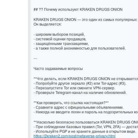
## ?? Почему используют KRAKEN DRUGS ONION
KRAKEN DRUGS ONION — это один из самых популярных р
Он выделяется:
- широким выбором позиций,
- системой оценки продавцов,
- защищёнными транзакциями,
- а также полной анонимностью для пользователей.
---
Часто задаваемые вопросы
**Что делать, если KRAKEN DRUGS ONION не открываетс
- Попробуйте другое зеркало (#2) или Tor-адрес (#3).
- Перезапустите Tor или смените VPN-сервер.
- Проверьте Telegram-канал на наличие обновлений.
**Как проверить, что ссылка настоящая?**
- Сравните адрес с официальными объявлениями.
- Никогда не вводите логин и пароль на подозрительных ко
**Насколько безопасно пользоваться KRAKEN DRUGS ON
- При соблюдении базовых правил (Tor, VPN, 2FA) — доста
- Используйте PGP и не храните данные в открытом виде.
https://2kraken2.com/post/metaverse-privacy.html