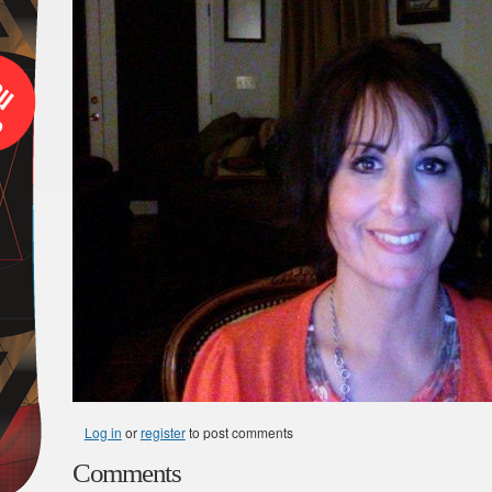
Log in
or
register
to post comments
Comments