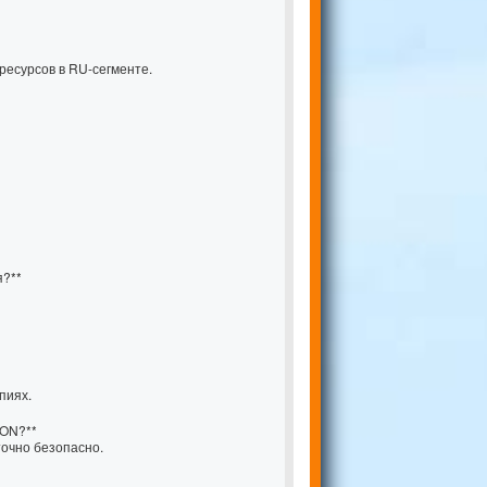
есурсов в RU-сегменте.
я?**
пиях.
ION?**
точно безопасно.