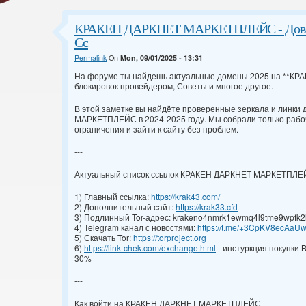
КРАКЕН ДАРКНЕТ МАРКЕТПЛЕЙС - Довере
Сс
Permalink
On
Mon, 09/01/2025 - 13:31
На форуме ты найдешь актуальные домены 2025 на **КРАК
блокировок провейдером, Советы и многое другое.
В этой заметке вы найдёте проверенные зеркала и линки
МАРКЕТПЛЕЙС в 2024-2025 году. Мы собрали только рабоч
ограничения и зайти к сайту без проблем.
---
Актуальный список ссылок КРАКЕН ДАРКНЕТ МАРКЕТПЛ
1) Главный ссылка:
https://krak43.com/
2) Дополнительный сайт:
https://krak33.cfd
3) Подлинный Tor-адрес: krakeno4nmrk1ewmq4l9tme9wpfk2l
4) Telegram канал с новостями:
https://t.me/+3CpKV8ecAaU
5) Скачать Tor:
https://torproject.org
6)
https://link-chek.com/exchange.html
- инстуркция покупки 
30%
---
Как войти на КРАКЕН ДАРКНЕТ МАРКЕТПЛЕЙС