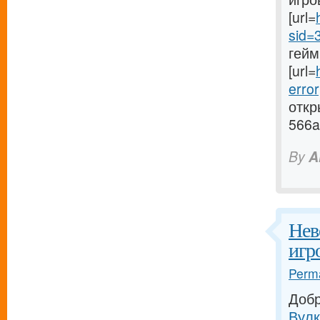
[url=
sid=
гейм
[url=
erro
откр
566a
By
A
Нев
игр
Perma
Доб
Вулк