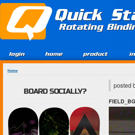
Jump to Content
Quick St
Rotating Bind
login
home
product
i
You are here
Home
posted 
BOARD SOCIALLY?
FIELD_B