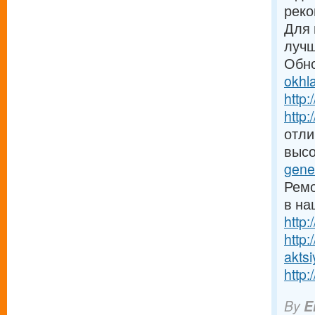
рек
Для 
лучш
Обно
okhl
http:
http
отли
высо
gene
Ремо
в на
http:
http
aktsi
http:
By
E