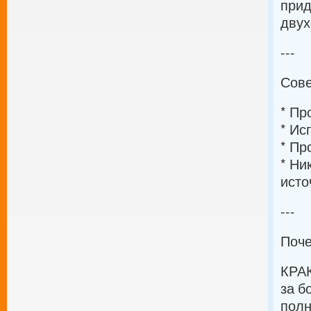
прид
двух
---
Сове
* Пр
* Ис
* Пр
* Ни
исто
---
Поч
КРА
за б
полн