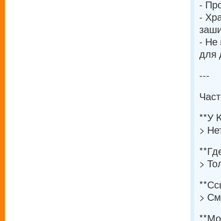
- Пр
- Хр
заши
- Не
для 
---
Част
**У 
> Не
**Гд
> То
**Сс
> См
**Мо