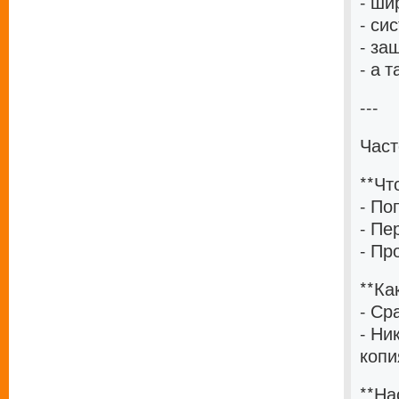
- ши
- си
- за
- а 
---
Част
**Чт
- По
- Пе
- Пр
**Ка
- Ср
- Ни
копи
**На