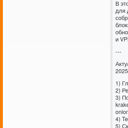
В эт
для 
собр
блок
обно
и VP
---
Акту
2025
1) Г
2) Р
3) П
krak
onio
4) T
5) Ск