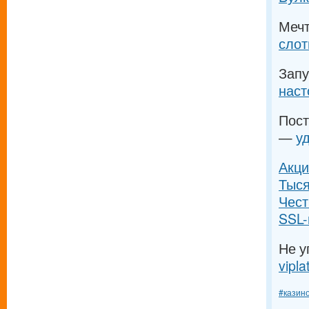
Меч
сло
Запу
нас
Пос
—
у
Акци
Тыся
Чес
SSL
Не у
vipla
#казин