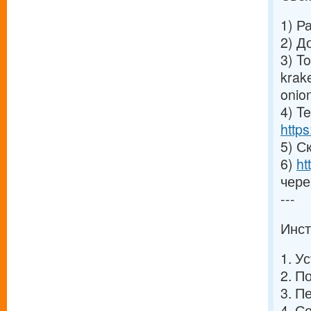
1) Р
2) Д
3) T
krak
onio
4) T
http
5) С
6)
ht
чере
---
Инст
1. У
2. П
3. П
4. С