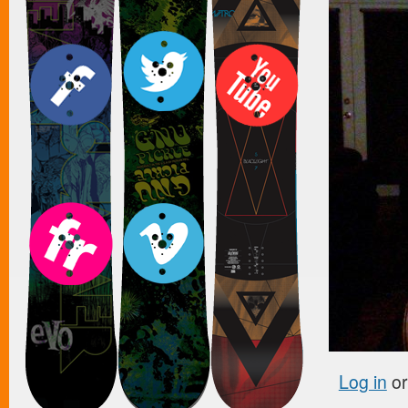
Log in
o