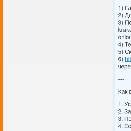
1) Г
2) Д
3) П
krak
onio
4) T
5) С
6)
ht
чере
---
Как
1. У
2. З
3. П
4. Е