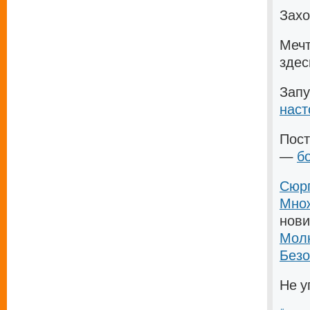
Зах
Меч
зде
Запу
нас
Пос
—
б
Сюр
Множ
нови
Молн
Безо
Не у