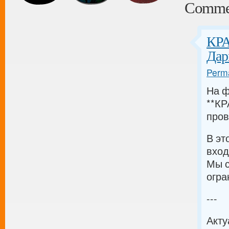
Comme
КР
Дар
Perma
На ф
**КР
пров
В эт
вход
Мы с
огра
---
Акт