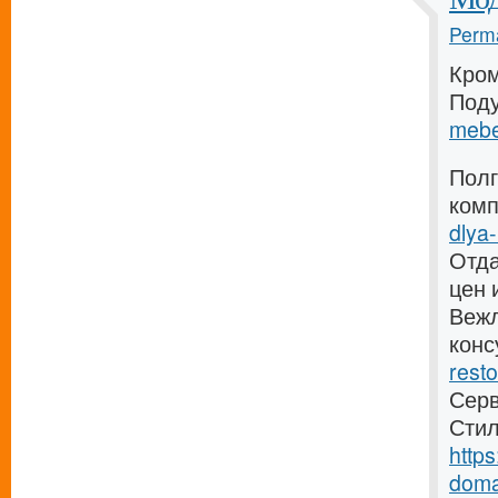
Perma
Кром
Под
mebe
Полг
ком
dlya-
Отда
цен 
Вежл
конс
resto
Серв
Стил
http
doma