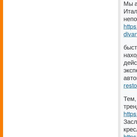
Мы а
Итал
непо
http
divan
быст
нахо
дейс
эксп
авт
resto
Тем,
трен
https
Засл
крес
http