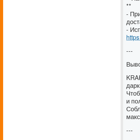
**
- Пр
дост
- Ис
http
---
Выв
KRAK
дарк
Чтоб
и по
Собл
макс
---