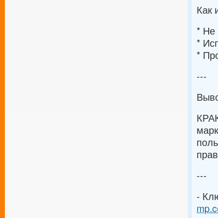
Как 
* Не
* Ис
* Пр
---
Выв
КРА
марк
поль
прав
---
- Кл
mp.c