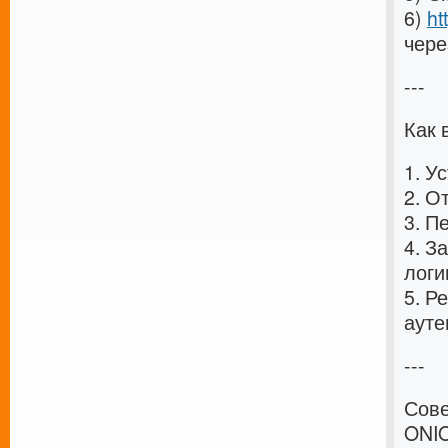
6)
ht
чере
---
Как 
1. У
2. О
3. П
4. З
логи
5. Р
ауте
---
Сове
ONI