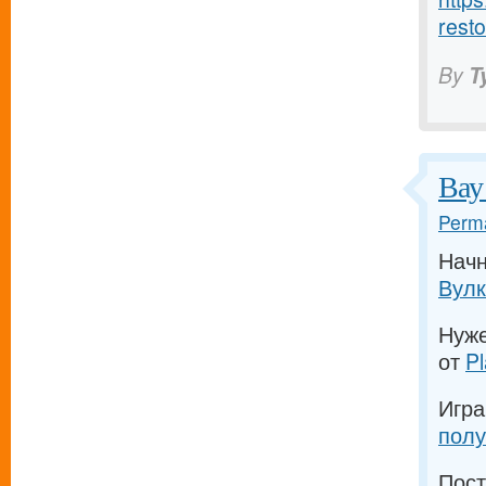
resto
By
T
Вау
Perma
Начн
Вулк
Нуж
от
P
Игр
полу
Пос