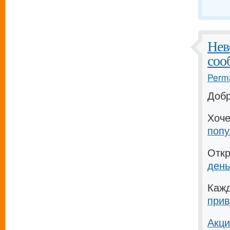
Нев
соо
Perma
Доб
Хоч
попу
Отк
день
Каж
прив
Акци