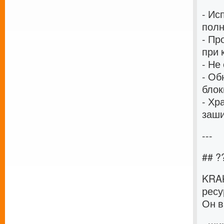
- Ис
полн
- Пр
при 
- Не
- Об
блок
- Хр
заш
---
## 
KRA
ресу
Он в