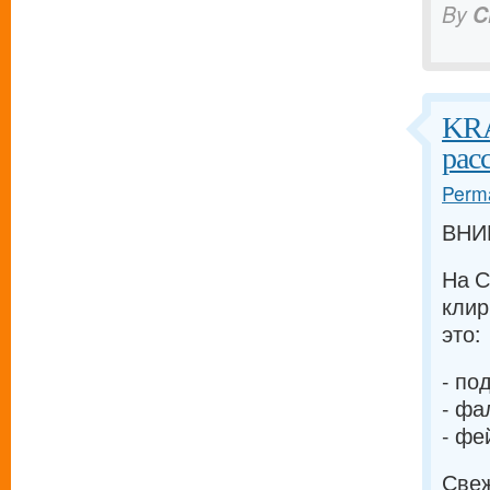
By
C
KRA
рас
Perma
ВНИМ
На С
клир
это:
- по
- фа
- фе
Свеж