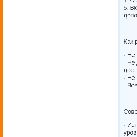
5. В
допо
---
Как 
- Не
- Не
дост
- Не
- Вс
---
Сове
- Ис
уров