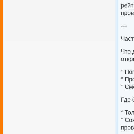
рейт
пров
---
Част
Что
откр
* По
* Пр
* См
Где 
* То
* Со
пров