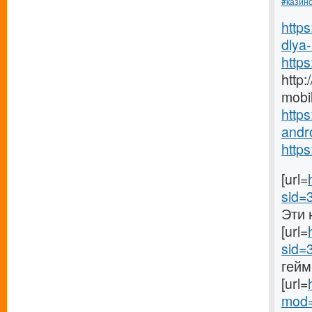
#казин
https
dlya-.
https
http
mobi
https
andro
http
[url=
sid=
Эти 
[url=
sid=
гейм
[url=
mod=