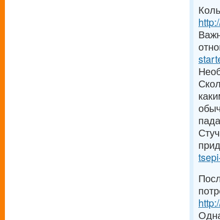
Коль
http
Важн
отно
start
Необ
Скол
каки
обыч
пада
Стуч
прид
tsepi
Посл
потр
http
Одна