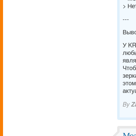
> Не
---
Выв
У KR
любы
явля
Чтоб
зерк
этом
акту
By
Z
Мод