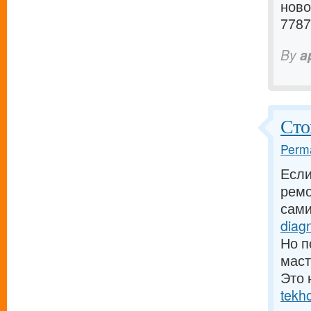
ново
7787
By
a
Сто
Perma
Если
ремо
сам
diagn
Но п
мас
Это 
tekh