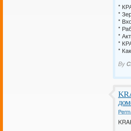
* К
* З
* В
* Р
* А
* К
* Ка
By
C
KRA
дом
Perma
KRA