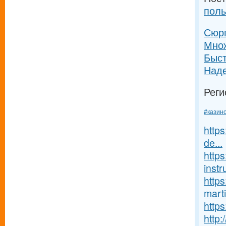
поль
Сюр
Множ
Быс
Над
Реги
#казин
https
de...
https
instru
http
marti
https
http