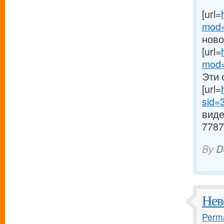
[url=
mod=
ново
[url=
mod=
Эти 
[url=
sid=
виде
7787
By
D
Нев
Perma