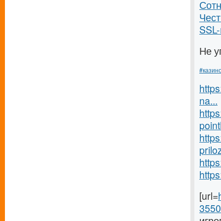
Сотн
Чес
SSL
Не у
#казин
https
na...
https
pointl
https
prilo
http
https
[url=
3550
игро