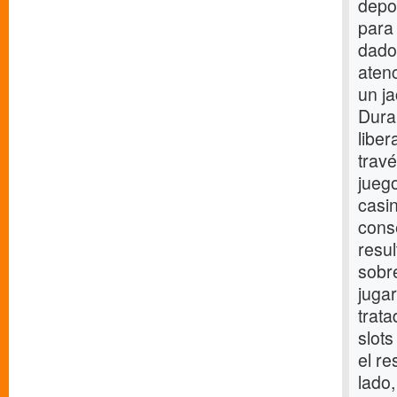
depo
para 
dado
aten
un ja
Dura
liber
travé
juego
casi
cons
resul
sobr
juga
trat
slot
el re
lado