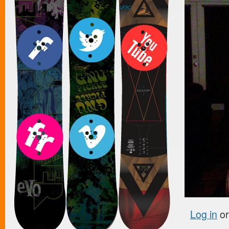
Log in
o