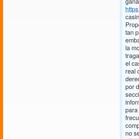
ganar
http
casi
Prop
tan p
emba
la m
trag
el ca
real
derec
por 
secc
info
para 
frecu
compu
no se