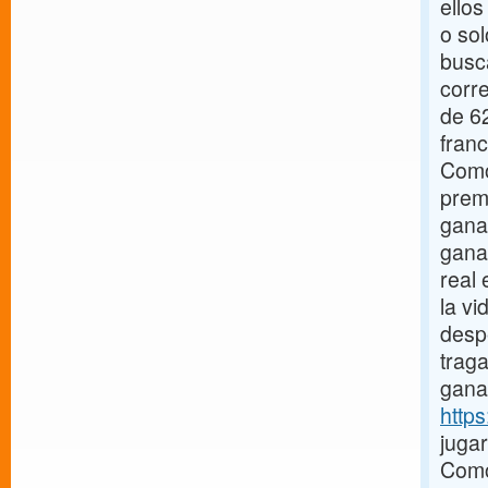
ello
o sol
busc
corr
de 62
fran
Como
prem
gana
gana
real 
la vi
desp
trag
ganar
http
jugar
Como