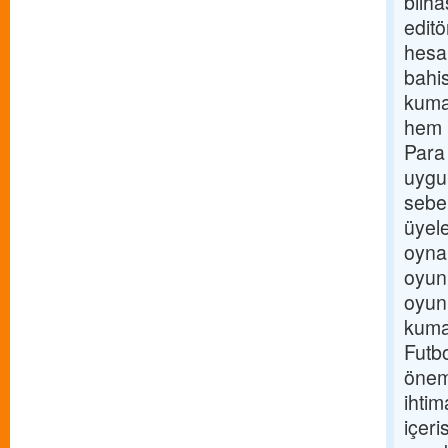
bilh
editö
hesa
bahis
kuma
hem k
Para
uygun
sebe
üyele
oyna
oyunl
oyun
kuma
Futbo
önem 
ihtim
içeri