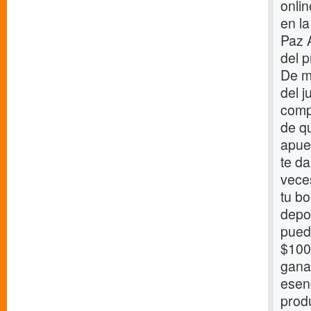
onlin
en la
Paz 
del 
De ma
del j
comp
de q
apue
te d
vece
tu bo
depos
pued
$100
ganar
esenc
produ