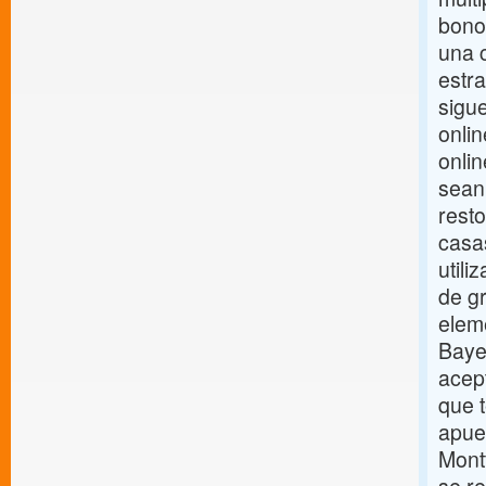
bonos
una 
estr
sigu
onli
onlin
sean 
resto
casa
util
de gr
elem
Bayer
acep
que t
apue
Mont