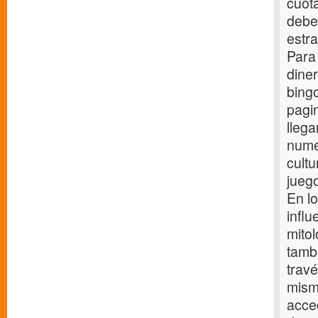
cuot
debe
estr
Para 
dine
bing
pagi
llega
nume
cultu
jueg
En l
influ
mito
tamb
travé
mism
acced