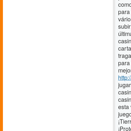
como 
para
vári
subir
últi
casi
cart
traga
para
mejo
http
jugar
casi
casi
esta 
juego
¡Tie
¡Pro