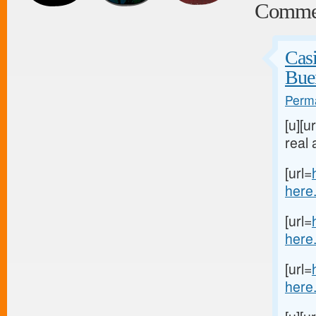
Comme
Casi
Bue
Perma
[u][u
real 
[url=
here
[url=
here
[url=
here