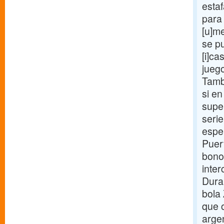
esta
para 
[u]m
se pu
[i]ca
juego
Tambi
si e
super
serie
espe
Puer
bonos
inter
Dura
bola
que 
arge