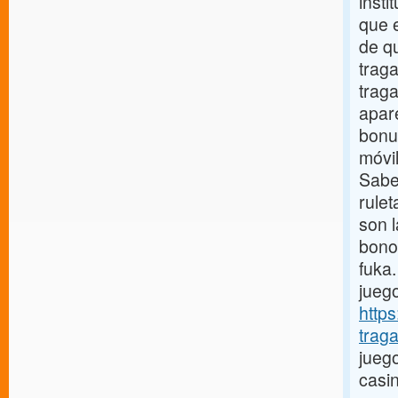
insti
que e
de q
trag
trag
apar
bonu
móvil
Sabem
rule
son l
bono 
fuka.
jueg
https
traga
jueg
casi