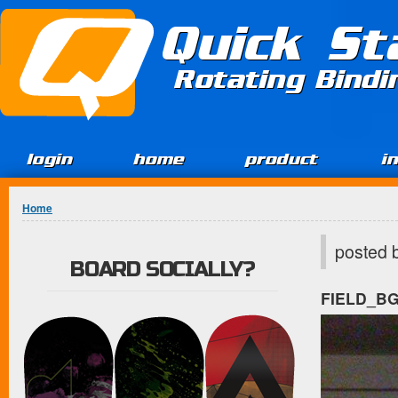
Jump to Content
Quick St
Rotating Bind
login
home
product
i
You are here
Home
posted 
BOARD SOCIALLY?
FIELD_B