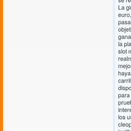
se r
La g
euro,
pasad
obje
ganad
la p
slot
real
mejo
haya
carri
disp
para 
prue
inter
los u
cleop