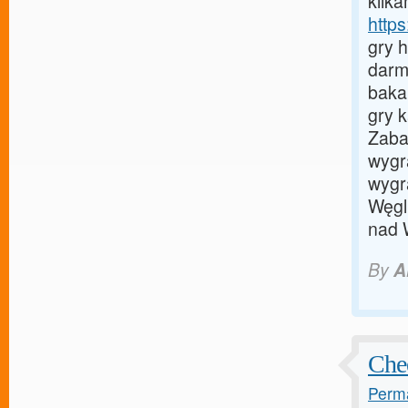
klika
http
gry 
darm
bakar
gry 
Zabaw
wygr
wygr
Węgl
nad W
By
A
Chee
Perma