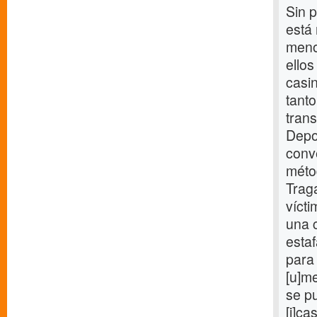
Sin p
está
meno
ellos
casin
tant
tran
Depos
conv
méto
Trag
víct
una c
esta
para 
[u]m
se pu
[i]ca