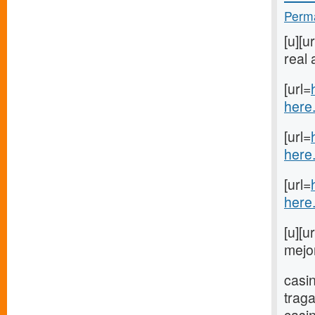
Perma
[u][u
real 
[url=
here
[url=
here
[url=
here
[u][u
mejor
casi
traga