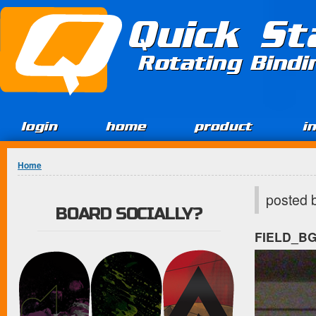
Jump to Content
Quick St
Rotating Bind
login
home
product
i
You are here
Home
posted 
BOARD SOCIALLY?
FIELD_B