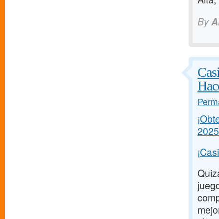
By
A
Cas
Hac
Perma
¡Obt
2025
¡Casi
Quizá
jueg
comp
mejor