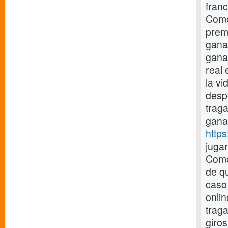
fran
Como
prem
gana
gana
real 
la vi
desp
trag
ganar
http
jugar
Como
de q
caso 
onlin
trag
giros