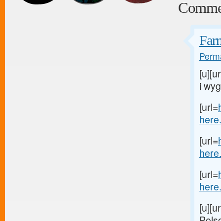
Comme
Farm
Perma
[u][u
i wyg
[url=
here
[url=
here
[url=
here
[u][u
Polsc