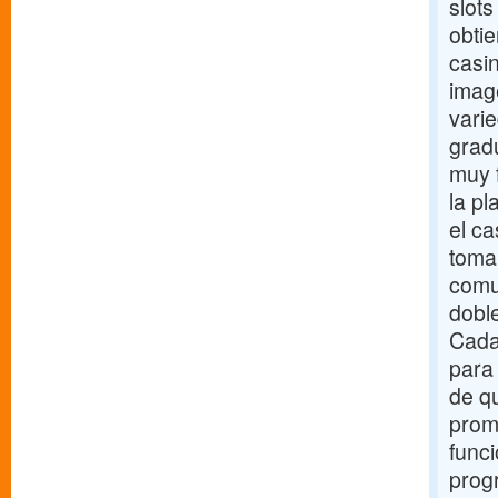
slot
obtie
casin
imag
vari
gradu
muy f
la pl
el c
toma
comu
doble
Cada
para
de q
prom
funci
prog