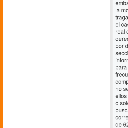
emba
la m
trag
el ca
real
derec
por 
secc
info
para 
frecu
compu
no se
ello
o sol
busc
corr
de 62