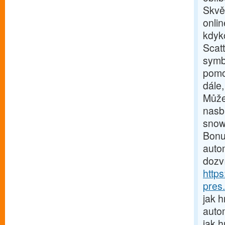
Skvě
onli
kdyko
Scatt
symbo
pomoc
dále,
Může
nasbí
snow
Bonu
auto
dozví
https
pres.
jak h
auto
jak h