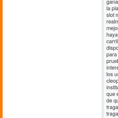
ganad
la p
slot
real
mejo
haya
carri
disp
para 
prue
inter
los u
cleop
insti
que e
de q
trag
trag