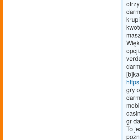
otrz
darm
krup
kwotę
masz
Więk
opcji
verd
darm
[b]ka
https
gry 
darm
mobi
casi
gr d
To je
pozn