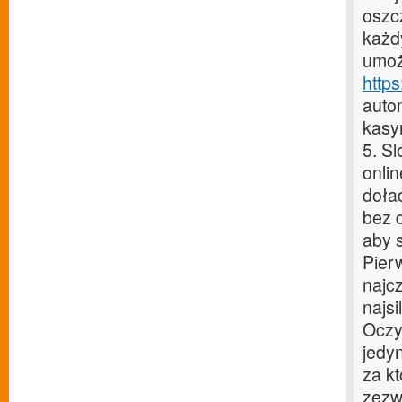
oszc
każd
umoż
http
auto
kasyn
5. S
onli
doła
bez 
aby 
Pier
najcz
najs
Oczy
jedy
za k
zezw