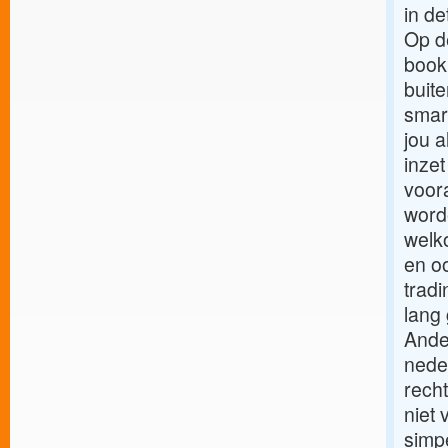
in de
Op d
book
buite
smar
jou a
inzet
voor
worde
welko
en o
tradi
lang 
Ander
nede
recht
niet 
simpe