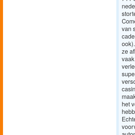
neder
stort
Come
van 
cadea
ook).
ze a
vaak
verle
super
versc
casi
maak
het v
hebb
Echt
voor
autom