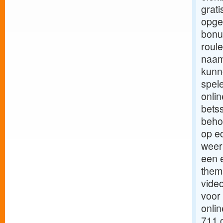
grati
opge
bonu
roule
naam 
kunn
spel
onlin
betss
beho
op ec
weer 
een e
thema
vide
voor 
onlin
711 c