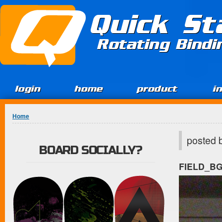
Jump to Content
Quick St
Rotating Bind
login
home
product
i
You are here
Home
posted 
BOARD SOCIALLY?
FIELD_B