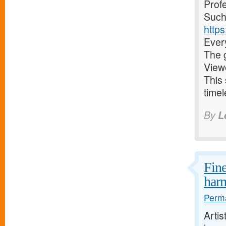
Prof
Such
https
Every
The g
Viewe
This 
timel
By
L
Fine
harm
Perma
Artis