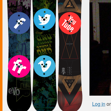
Log in
o