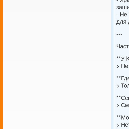
заши
- Не
для 
---
Част
**У 
> Не
**Гд
> То
**Сс
> См
**Мо
> Не