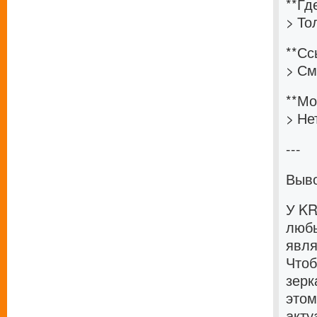
**Гд
> То
**Сс
> См
**Мо
> Не
---
Выв
У KR
любы
явля
Чтоб
зерк
этом
акту