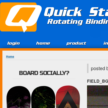
Jump to Content
Quick St
Rotating Bind
login
home
product
i
You are here
Home
posted 
BOARD SOCIALLY?
FIELD_B