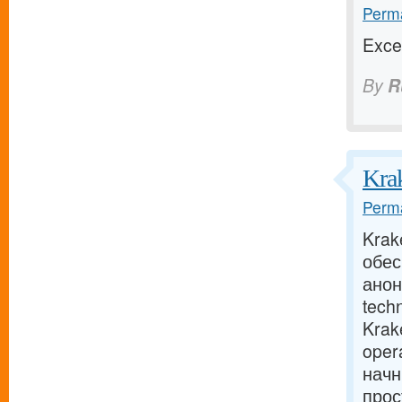
Perma
Exce
By
R
Kra
Perma
Krak
обес
анон
tech
Krak
oper
начн
прос