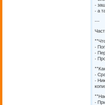
- за
- а 
---
Част
**Чт
- По
- Пе
- Пр
**Ка
- Ср
- Ни
копи
**На
- Пр