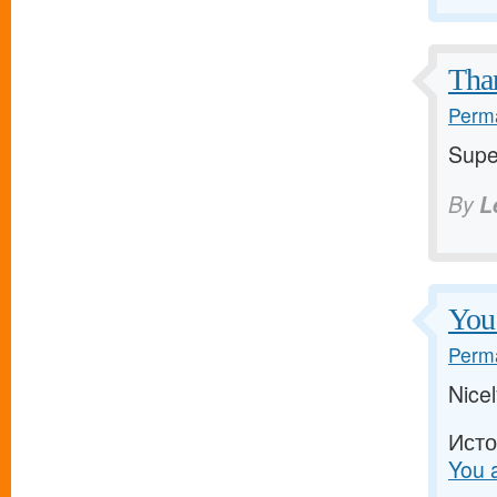
Tha
Perma
Supe
By
L
You 
Perma
Nicel
Исто
You 