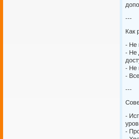
допо
---
Как 
- Не
- Не
дост
- Не
- Вс
---
Сове
- Ис
уров
- Пр
- Хр