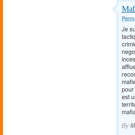
Mafi
Perma
Je s
tacti
crimi
negoc
inces
afflu
reco
mafi
pour 
est u
terri
mafi
By
M