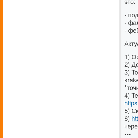
это:
- по
- фа
- фе
Акту
1) О
2) Д
3) T
krak
*точ
4) T
http
5) С
6)
ht
чере
---