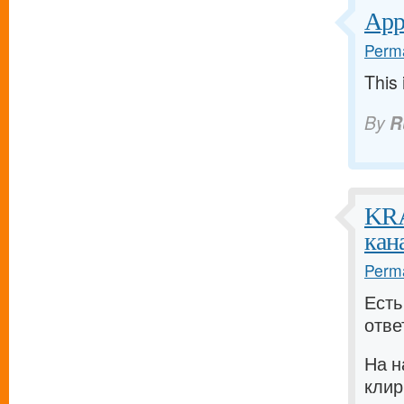
Appr
Perma
This 
By
R
KRA
кан
Perma
Есть
отве
На н
клир