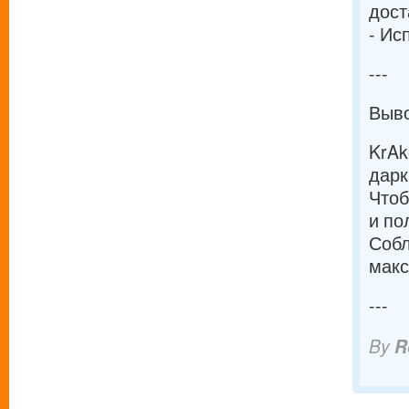
дост
- Ис
---
Выв
KrAk
дарк
Чтоб
и по
Собл
макс
---
By
R