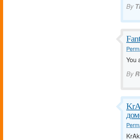
By
T
Fant
Perma
You a
By
R
KrA
дом
Perma
KrAk