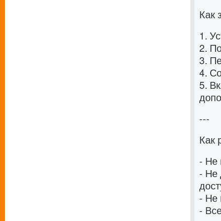
Как 
1. У
2. П
3. П
4. С
5. В
допо
---
Как 
- Не
- Не
дост
- Не
- Вс