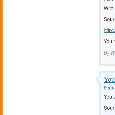
With 
Sour
http
You r
By
R
You 
Perma
You a
Sour