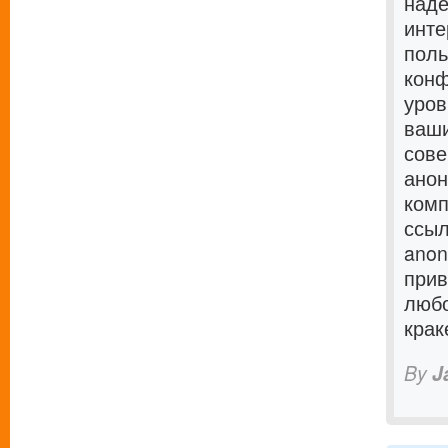
наде
инте
поль
конф
уров
ваши
сове
анон
комп
ссыл
anon
прив
любо
крак
By
J