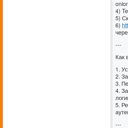
onio
4) T
5) С
6)
ht
чере
---
Как 
1. У
2. З
3. П
4. З
логи
5. Р
ауте
---