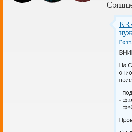
Comme
KRA
нуж
Perma
ВНИМ
На С
онио
поис
- по
- фа
- фе
Пров