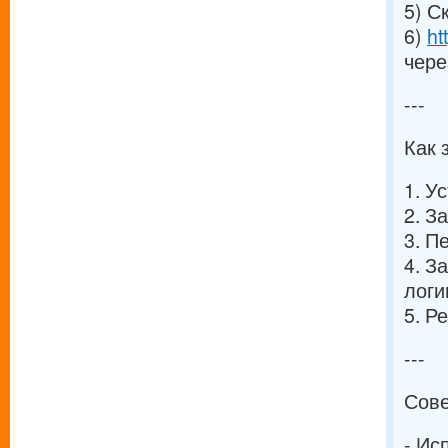
5) С
6)
ht
чере
---
Как 
1. У
2. З
3. П
4. З
логи
5. Р
---
Сове
- Ис