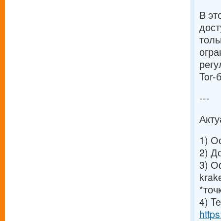
В эт
дост
толь
огра
регу
Tor-
---
Акту
1) О
2) Д
3) О
krak
*точ
4) T
http