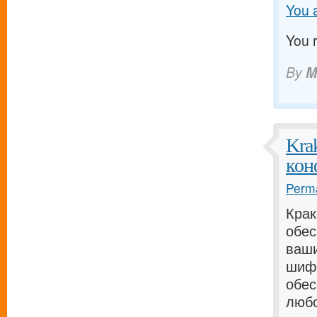
You a
You 
By
M
Kra
кон
Perma
Крак
обес
ваши
шифр
обес
любо