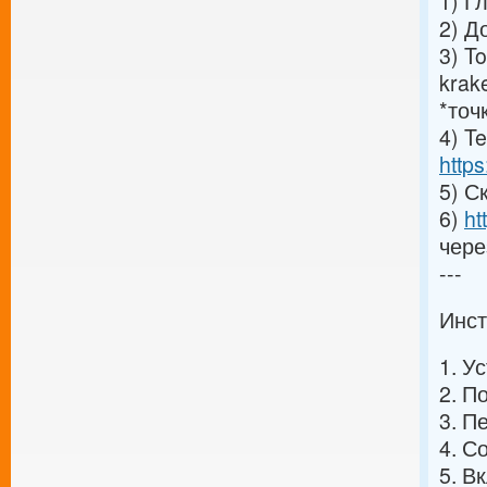
1) Г
2) Д
3) T
krak
*точ
4) T
http
5) С
6)
ht
чере
---
Инст
1. У
2. П
3. П
4. С
5. В