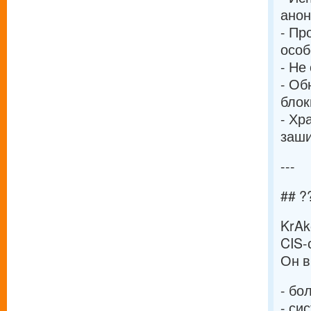
анон
- Пр
особ
- Не
- Об
блок
- Хр
заш
---
## ?
KrAk
CIS-
Он в
- бо
- си