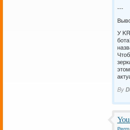
---
Выв
У KR
бота
назв
Чтоб
зерк
этом
акту
By
D
You 
Perma