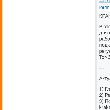
Perma
КРА
В эт
для 
рабо
подк
регу
Tor-
---
Акту
1) Г
2) Р
3) П
krak