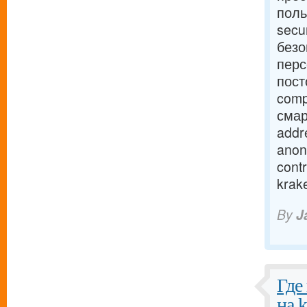
поль
secu
безо
перс
пост
comp
смар
addr
anon
cont
krak
By
J
Где
на 