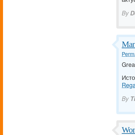
By
D
Many
Perma
Grea
Исто
Regar
By
T
Wond