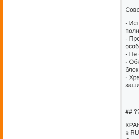
Сове
- Ис
полн
- Пр
особ
- Не
- Об
блок
- Хр
заш
---
## ?
КРАК
в RU