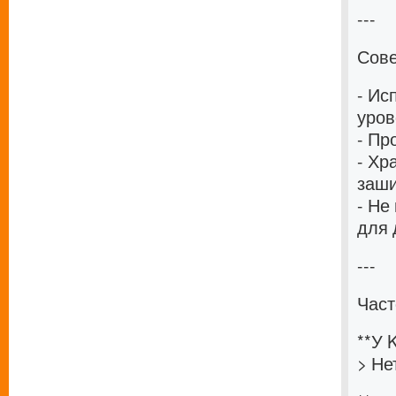
---
Сове
- Ис
уров
- Пр
- Хр
заши
- Не
для 
---
Част
**У 
> Не