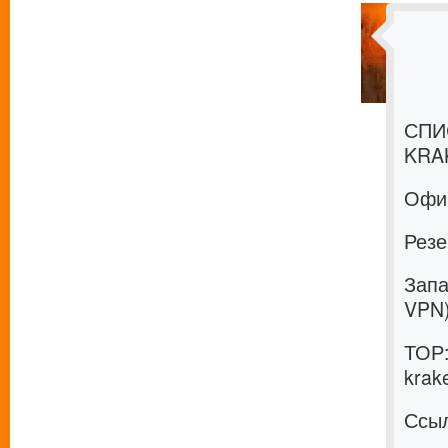
СПИ
KRA
Офи
Резе
Запа
VPN
ТОР
krak
Ссыл