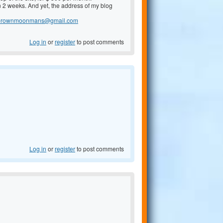
2 weeks. And yet, the address of my blog
tbrownmoonmans@gmail.com
Log in
or
register
to post comments
Log in
or
register
to post comments