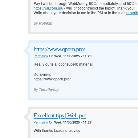
Pay I will be through WebMoney, 50% immediately, and 50% in 
https://vsi.com.ua/
- will it not contradict the topic? Thank you!
Write about your decision to me in the PM or to the mail
rober
By
Robikm
https://www.qporn.pro/
Permalink
On
Wed, 11/05/2025 - 11:20
Really quite a lot of superb material
Источник:
https://www.qporn.pro/
By
Timothyfog
Excellent tips | Well put
Permalink
On
Wed, 11/05/2025 - 11:27
With thanks Loads of advice