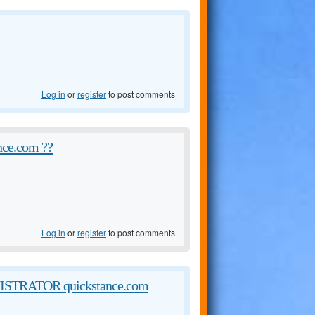
Log in
or
register
to post comments
ance.com ??
Log in
or
register
to post comments
TRATOR quickstance.com