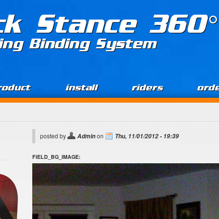
ck Stance 360°
ing Binding System
roduct
install
riders
ord
posted by
on
Admin
Thu, 11/01/2012 - 19:39
FIELD_BG_IMAGE: