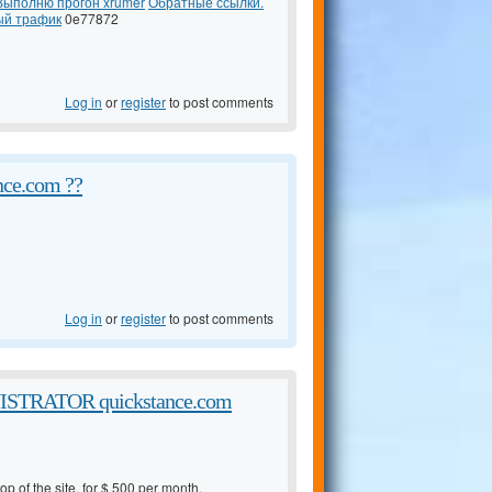
Выполню прогон xrumer
Обратные ссылки.
ый трафик
0e77872
Log in
or
register
to post comments
ance.com ??
Log in
or
register
to post comments
TRATOR quickstance.com
op of the site, for $ 500 per month.