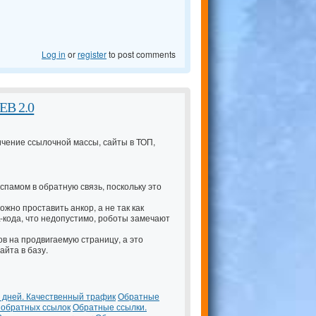
Log in
or
register
to post comments
EB 2.0
чение ссылочной массы, сайты в ТОП,
спамом в обратную связь, поскольку это
ожно проставить анкор, а не так как
L-кода, что недопустимо, роботы замечают
в на продвигаемую страницу, а это
айта в базу.
 дней. Качественный трафик
Обратные
 обратных ссылок
Обратные ссылки.