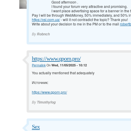
Good afternoon
.
I found your forum very attractive and promising.
I want place advertising space for a banner in the t
Pay I will be through WebMoney, 50% immediately, and 50% in 
https://vsi.com.ua/
- will it not contradict the topic? Thank you!
Write about your decision to me in the PM or to the mail
rober
By
Robnch
https://www.qporn.pro/
Permalink
On
Wed, 11/05/2025 - 10:12
You actually mentioned that adequately
Источник:
https://www.qporn.pro/
By
Timothyfog
Sex