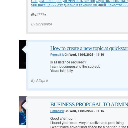
Создам полноценную PBN сеть сайтов
Обратные ссылки. 
500 посещений ежедневно в течении 30 дней. Качественн
@all777=
By
Shraunjba
How to create a new topic at quickst
Permalink
On
Wed, 11/05/2025 - 11:10
Is assistance required?
I cannot compose to the subject.
Yours faithfully.
By
Allapru
BUSINESS PROPOSAL TO ADMINIS
Permalink
On
Wed, 11/05/2025 - 11:15
Good afternoon
.
I found your forum very attractive and promising.
I want place advertising space for a banner in the t