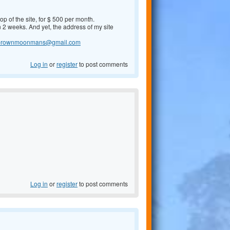
op of the site, for $ 500 per month.
2 weeks. And yet, the address of my site
tbrownmoonmans@gmail.com
Log in
or
register
to post comments
Log in
or
register
to post comments