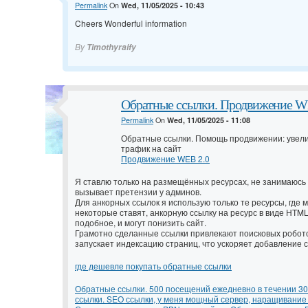
Permalink
On
Wed, 11/05/2025 - 10:43
Cheers Wonderful information
By
Timothyraify
Обратные ссылки. Продвижение W
Permalink
On
Wed, 11/05/2025 - 11:08
Обратные ссылки. Помощь продвижении: увели
трафик на сайт
Продвижение WEB 2.0
Я ставлю только на размещённых ресурсах, не занимаюсь 
вызывает претензии у админов.
Для анкорных ссылок я использую только те ресурсы, где м
некоторые ставят, анкорную ссылку на ресурс в виде HTM
подобное, и могут понизить сайт.
Грамотно сделанные ссылки привлекают поисковых робото
запускает индексацию страниц, что ускоряет добавление с
где дешевле покупать обратные ссылки
Обратные ссылки. 500 посещений ежедневно в течении 30
ссылки. SEO ссылки, у меня мощный сервер, наращивание