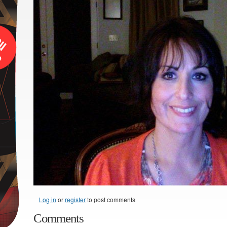
Log in
or
register
to post comments
Comments