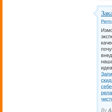
Зак
Perma
Измо
эксп
каче
почу
внед
наша
идеа
Запи
скид
себе
рела
чист
By
A