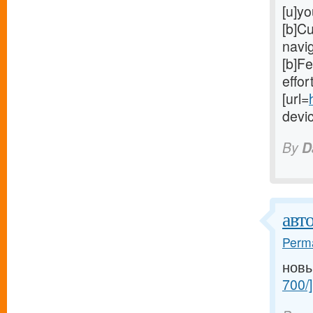
[u]yo
[b]Cu
navig
[b]Fe
effort
[url=
devic
By
D
авт
Perma
новы
700/]