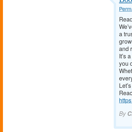
Perma
Ready
We’v
a tru
grow
and r
It’s 
you 
Wheth
every
Let’s
Reach
https
By
C