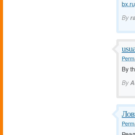
bx.ru
By
r
usua
Perma
By th
By
A
Лов
Perma
Реал