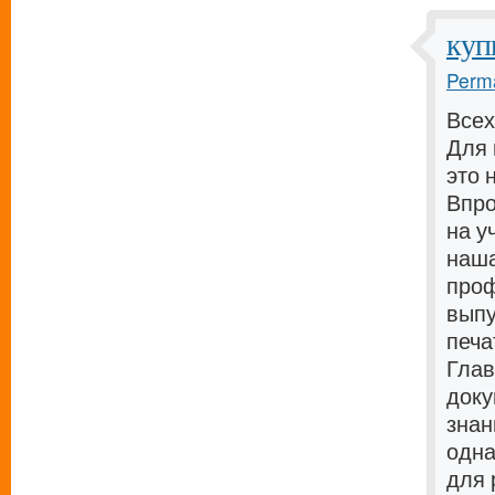
куп
Perma
Всех
Для 
это 
Впро
на у
наша
проф
выпу
печа
Глав
доку
знан
одна
для 