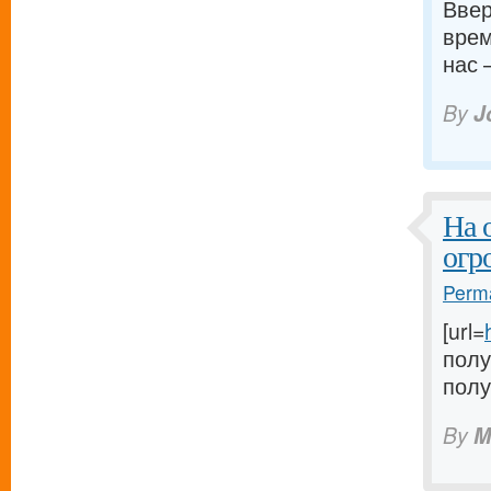
Ввер
врем
нас 
By
J
На 
огр
Perma
[url=
полу
полу
By
M