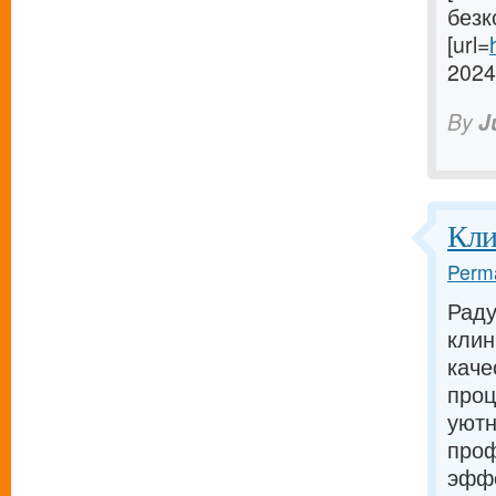
безк
[url=
2024[
By
J
Кли
Perma
Раду
клин
каче
проц
уютн
проф
эффе