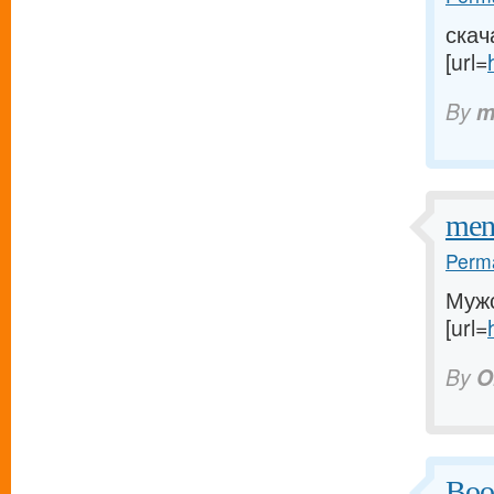
скач
[url=
By
m
men
Perma
Мужс
[url=
By
O
Boos