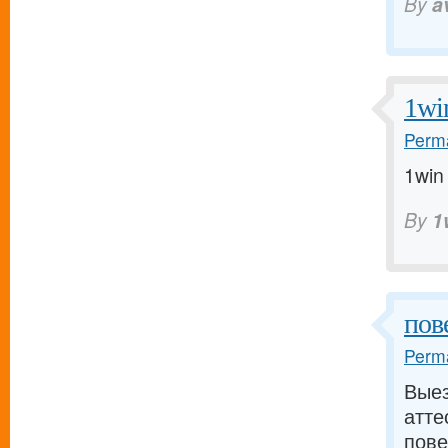
By
a
1wi
Perma
1win 
By
1
пов
Perma
Выез
атте
пове