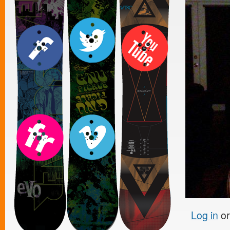
Log in
o