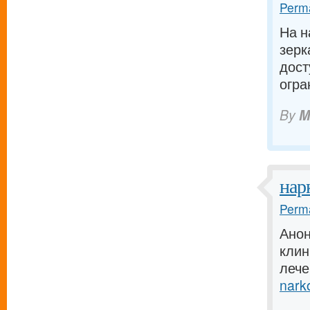
Perma
На н
зерк
дост
огра
By
M
нар
Perma
Анон
клин
лече
narko