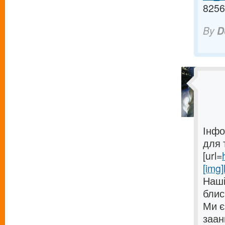
8256
By
D
Інфо
для 
[url=
[img]
Наші
блис
Ми є
заан