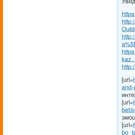
Увид
https
http
Outdo
http
a%5B
https
kaz..
http:
[url=
and-c
интер
[url=
bet/p
эмоци
[url=
bo_t