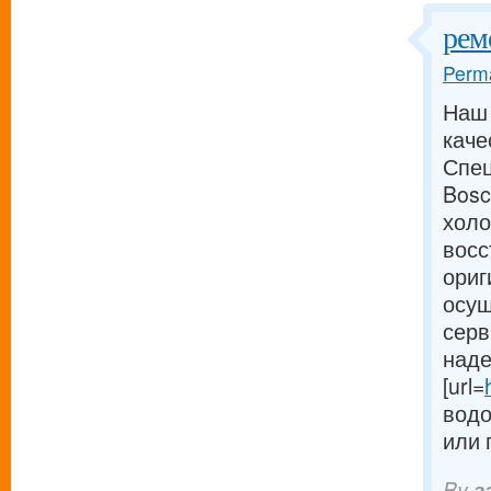
рем
Perma
Наш 
каче
Спец
Bosc
холо
восс
ориг
осущ
серв
наде
[url=
водо
или 
By
з