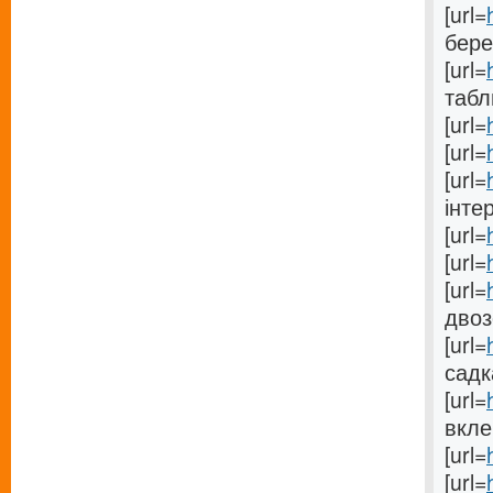
[url=
берез
[url=
табли
[url=
[url=
[url=
інтер
[url=
[url=
[url=
двоз
[url=
садка
[url=
вкле
[url=
[url=