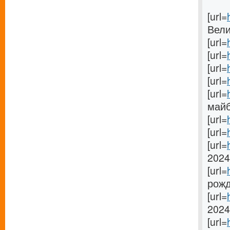
[url=
Вели
[url=
[url=
[url=
[url=
[url=
майб
[url=
[url=
[url=
2024[
[url=
рожд
[url=
2024[
[url=