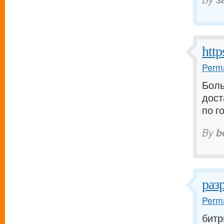
http
Perma
Боль
дост
по г
By
b
раз
Perma
битр