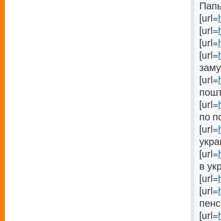
Папы[
[url=
[url=
[url=
[url=
заму
[url=
пошті
[url=
по п
[url=
украи
[url=
в укр
[url=
[url=
пенс
[url=