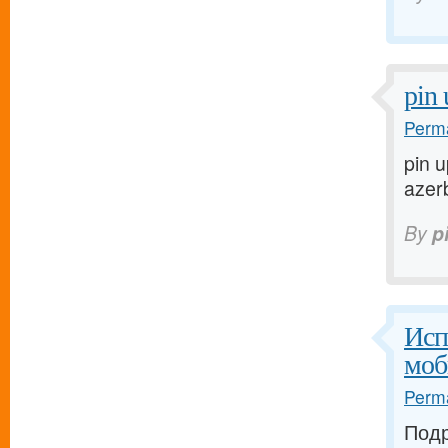
pin 
Perma
pin 
azerb
By
p
Исп
моб
Perma
Подр