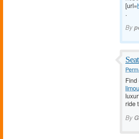
[url=
.
By
p
Seat
Perma
Find 
limou
luxur
ride 
By
G