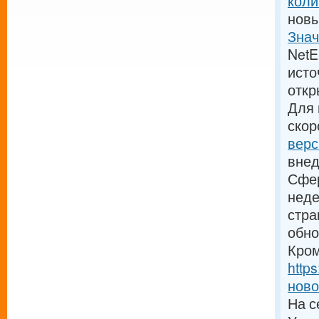
коли
новы
Знач
NetE
исто
откр
Для 
скор
верс
внед
Сфер
неде
стра
обно
Кром
http
ново
На с