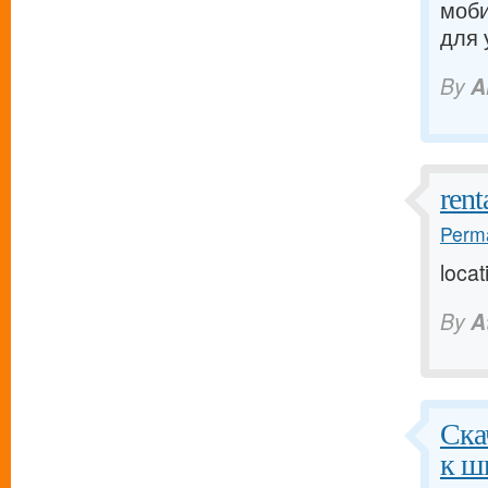
моби
для 
By
A
rent
Perma
locat
By
A
Ска
к ш