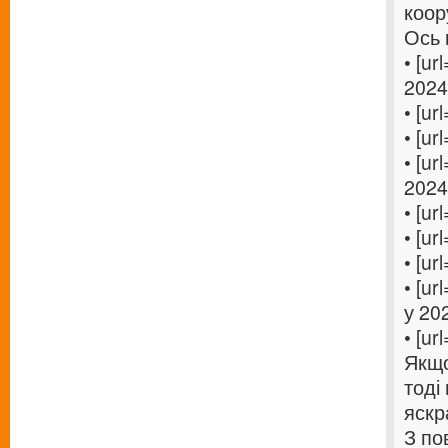
коор
Ось 
• [url
2024[
• [url
• [url
• [url
2024 
• [url
• [url
• [url
• [url
у 202
• [url
Якщо
тоді
яскр
З по