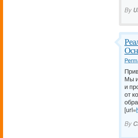
By
U
Реа
Осн
Perma
Прив
Мы и
и пр
от к
обра
[url=
By
C