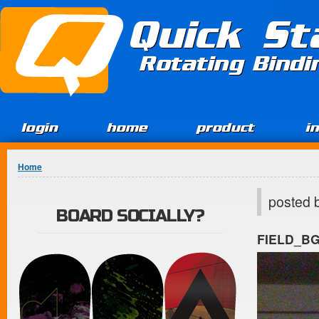
Jump to Content
Quick St
Rotating Bind
login
home
product
i
You are here
Home
posted 
BOARD SOCIALLY?
FIELD_B