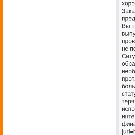
хоро
Зака
пред
Вы п
выпу
пров
не п
Ситу
обра
необ
прот
боль
стат
теря
испо
инте
фина
[url=