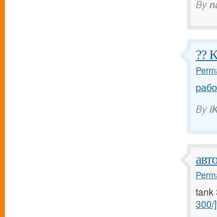
By
n
?? 
Perma
рабо
By
i
авт
Perma
tank
300/