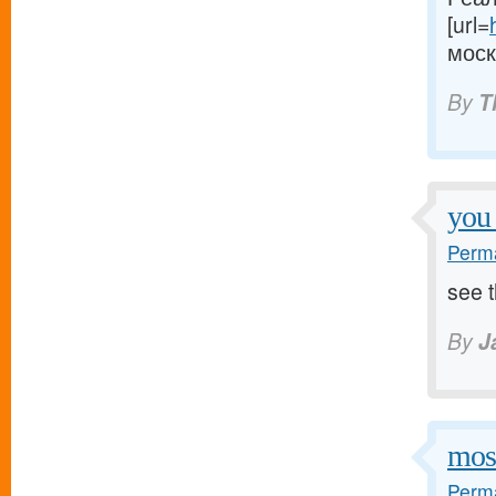
[url=
москв
By
T
you 
Perma
see t
By
J
mos
Perma