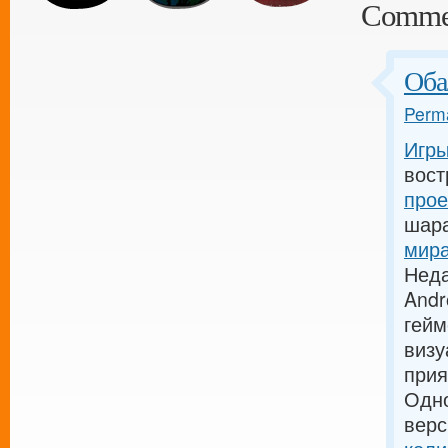
Comme
Оба
Perma
Игры
вост
прое
шара
мира
Неда
Andr
гейм
визу
прия
Одн
верс