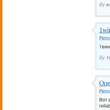
By
a
1wi
Perma
1вин 
By
1
Оце
Perma
Вот 
reli