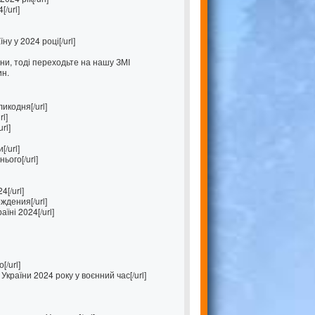
/url]
ну у 2024 році[/url]
ни, тоді переходьте на нашу ЗМІ
ин.
икодня[/url]
l]
rl]
/url]
ього[/url]
[/url]
ждения[/url]
їні 2024[/url]
/url]
України 2024 року у воєнний час[/url]