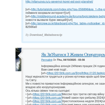
http://vitanuova.ru/u-severnoj-korei-est-svoj-planshet/
[url=
http://tutorialslots.com/index.php?qa=556896&qa_1=the-pr
гейминге взорвали интернет![/url]
[url=
http://middleground-academy.de/forums/topic/akdere-bet/p
новости вызвали бурю эмоций![/url]
[url=
http://aircrew.co.kr/bbs/board.php?bo_table=notice&wr_id
82566a0
By
Download_Mababsescip
Як Зв'Язатися З Живим Оператором
Permalink
On
Thu, 04/10/2025 - 03:56
Інформаційна агенція 24News працює 24 годин
Вам самі нові події .
[url=
https://2019rik.com.ua/][img]https://i120.fastpi
Наші журналісти трудяться у різних куточках країн щоб бл
та Світу.
Ми є повністю приватною Інформаційною агенцією, не за
владою або коорупціонерами.
Ось кілька свіжих тем на сьогодні:
• [url=
https://2019rik.com.ua/]
Мессінг про третю світову війну 
• [url=
https://2019rik.com.ua/]
Новий закон про рибалку 2024[/u
• [url=
https://2019rik.com.ua/]
Хрестопоклонна неділя 2024[/ur
• [url=
https://2019rik.com.ua/]
Щасливі імена для хлопчиків на 2