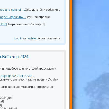
os-and-cons-of-l...
Обалдеть! Эти события в
age/13/#post-467...
Вау! Эти игровые
=287]
Потрясающие события[/url]
Log in
or
register
to post comments
 Київстар 2024
и цілодобово для того, щоб представити
c.org/big/2022/1011/99/2...
искавично вистежити гарячі новини України
ангажованою депутатами, Центральною
2024[/url]
rl]
l]
024 рік[/url]