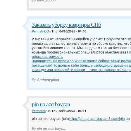
Mercybouh
Заказать уборку квартиры СПб
Permalink
On
Thu, 04/10/2025 - 04:48
Измотаны от непрекращающейся уборки? Поручите это э
представляет качественные услуги по уборке квартир, что
уютом без лишних хлопот. Мы внедряем только безопасны
команда профессиональных специалистов обеспечивает 
офисов стоимость
Запишитесь на прием по уборке прямо сейчас также получ
посещение! Позвольте себе больше свободного времени дл
команде или оставляйте заявки — чистота вашего жилища 
By
Anthonygluct
pin up azerbaycan
Permalink
On
Thu, 04/10/2025 - 05:11
pin up azerbaycan [url=
https://pinup-azerbaycan3.com/]pin
up 
By
pin up azerbayc...