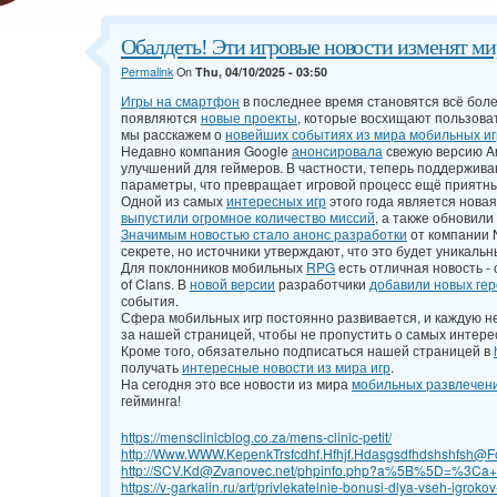
Обалдеть! Эти игровые новости изменят ми
Permalink
On
Thu, 04/10/2025 - 03:50
Игры на смартфон
в последнее время становятся всё бол
появляются
новые проекты
, которые восхищают пользоват
мы расскажем о
новейших событиях из мира мобильных иг
Недавно компания Google
анонсировала
свежую версию An
улучшений для геймеров. В частности, теперь поддержив
параметры, что превращает игровой процесс ещё приятн
Одной из самых
интересных игр
этого года является новая
выпустили огромное количество миссий
, а также обновил
Значимым новостью стало анонс разработки
от компании 
секрете, но источники утверждают, что это будет уникаль
Для поклонников мобильных
RPG
есть отличная новость -
of Clans. В
новой версии
разработчики
добавили новых гер
события.
Сфера мобильных игр постоянно развивается, и каждую н
за нашей страницей, чтобы не пропустить о самых интере
Кроме того, обязательно подписаться нашей страницей в
получать
интересные новости из мира игр
.
На сегодня это все новости из мира
мобильных развлечен
гейминга!
https://mensclinicblog.co.za/mens-clinic-petit/
http://Www.WWW.KepenkTrsfcdhf.Hfhjf.Hdasgsdfhdshshfsh@F
http://SCV.Kd@Zvanovec.net/phpinfo.php?a%5B%5D=%3Ca+hre
https://v-garkalin.ru/art/privlekatelnie-bonusi-dlya-vseh-igrokov-