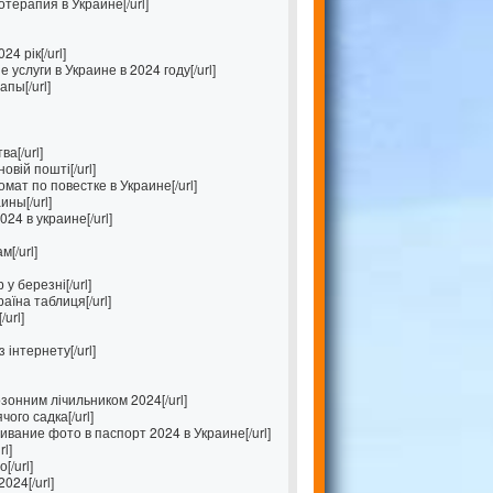
терапия в Украине[/url]
4 рік[/url]
услуги в Украине в 2024 году[/url]
пы[/url]
а[/url]
овій пошті[/url]
омат по повестке в Украине[/url]
ны[/url]
4 в украине[/url]
[/url]
у березні[/url]
аїна таблиця[/url]
url]
інтернету[/url]
зонним лічильником 2024[/url]
ого садка[/url]
вание фото в паспорт 2024 в Украине[/url]
l]
[/url]
024[/url]