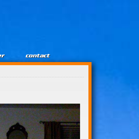
er
contact