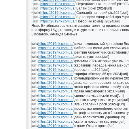
• [url=
https://2019rik.com.ua/]
Передбачення на новий рік 2024[
• [url=
https://2019rik.com.ua/]
Вагітні зірки 2024[/url]
• [url=
https://2019rik.com.ua/]
Сценарій на новий рік 2024[/url]
• [url=
https://2019rik.com.ua/]
Що говорив едгар кейсі про Украї
• [url=
https://2019rik.com.ua/]
Новорічні комедії 2024[/url]
Якщо Ви збираєтесь читати завжди гарячі та правдиві нови
платформу і будьте завжди в курсі яскравих та гарячих нов
З повагою, команда 24News
[url=
https://2019rik.com.ua/]
коли поминальний день після Вел
[url=
https://2019rik.com.ua/]
найгарніші імена для хлопчиків[/ur
[url=
https://2019rik.com.ua/]
рейтинг бюджетних смартфонів[/u
[url=
https://2019rik.com.ua/]
димитр гуштеров[/url]
[url=
https://2019rik.com.ua/]
фильмы 2024 которые уже вышли[
[url=
https://2019rik.com.ua/]
жартівливі передбачення майбутн
[url=
https://2019rik.com.ua/]
гороскоп на 2024[/url]
[url=
https://2019rik.com.ua/]
тарифи київстар 35 грн 2024[/url]
[url=
https://2019rik.com.ua/]
командировочные по украине 2024
[url=
https://2019rik.com.ua/]
анжела перл гороскоп по дате ро
[url=
https://2019rik.com.ua/]
зміна прізвища після шлюбу в Укра
[url=
https://2019rik.com.ua/]
права онкохворих в Україні[/url]
[url=
https://2019rik.com.ua/]
сценки на українській мові[/url]
[url=
https://2019rik.com.ua/]
долг за коммунальные услуги[/url]
[url=
https://2019rik.com.ua/]
яке населення росії (2024)[/url]
[url=
https://2019rik.com.ua/]
процедура переоформления авто[
[url=
https://2019rik.com.ua/]
штраф за неявку до військкомату 
[url=
https://2019rik.com.ua/]
день воспитателя украина[/url]
[url=
https://2019rik.com.ua/]
скачати новорічні картинки[/url]
[url=
https://2019rik.com.ua/]
с днем Отца в прозе[/url]