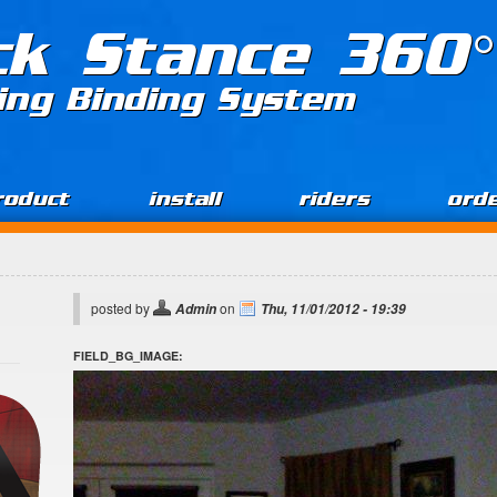
ck Stance 360°
ing Binding System
roduct
install
riders
ord
posted by
on
Admin
Thu, 11/01/2012 - 19:39
FIELD_BG_IMAGE: