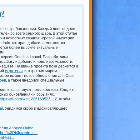
р!
ее востребованными. Каждый день недели
елей со всего земного шара. В этой статье
р
и новостных сводках игровой индустрии.
droid, которая добавила множество
аются более высокие визуальные
ым.
 версия Genshin Impact. Разработчики
и графику и добавили новые возможности.
NetEase. Название проекта пока держится в
ный
стратегия
с открытым миром.
 скоро выйдет новое обновление для Clash
оев
, а также внедрили специальные
еделю нас радуют новые релизы. Следите
сных обновлениях и событиях.
https://vk.com/wall-226169585_12
, чтобы
ий
. Увидимся скоро и вдохновляющего
orum.Annecy-Outdo...
f%3Dhttps://droid...
ot-kaz...