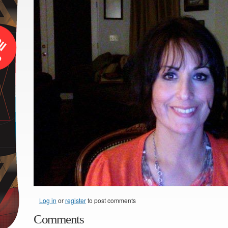
Log in
or
register
to post comments
Comments