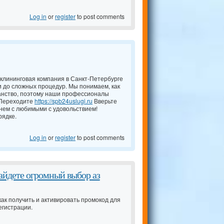
Log in
or
register
to post comments
 клининговая компания в Санкт-Петербурге
и до сложных процедур. Мы понимаем, как
анство, поэтому наши профессионалы
 Переходите
https://spb24uslugi.ru
Вверьте
енем с любимыми с удовольствием!
рядке.
Log in
or
register
to post comments
айдете огромный выбор аз
как получить и активировать промокод для
егистрации.