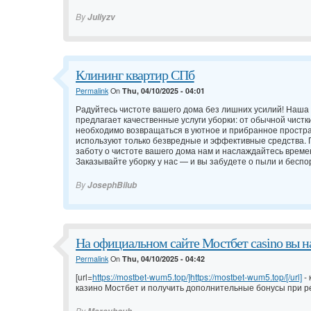
By
Juliyzv
Клининг квартир СПб
Permalink
On
Thu, 04/10/2025 - 04:01
Радуйтесь чистоте вашего дома без лишних усилий! Наша
предлагает качественные услуги уборки: от обычной чистк
необходимо возвращаться в уютное и прибранное простр
используют только безвредные и эффективные средства.
заботу о чистоте вашего дома нам и наслаждайтесь врем
Заказывайте уборку у нас — и вы забудете о пыли и беспо
By
JosephBilub
На официальном сайте Мостбет casino вы н
Permalink
On
Thu, 04/10/2025 - 04:42
[url=
https://mostbet-wum5.top/]https://mostbet-wum5.top/[/url]
- 
казино Мостбет и получить дополнительные бонусы при р
By