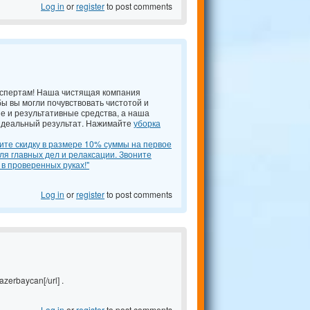
Log in
or
register
to post comments
кспертам! Наша чистящая компания
бы вы могли почувствовать чистотой и
е и результативные средства, а наша
идеальный результат. Нажимайте
уборка
ите скидку в размере 10% суммы на первое
я главных дел и релаксации. Звоните
в проверенных руках!"
Log in
or
register
to post comments
azerbaycan[/url] .
Log in
or
register
to post comments