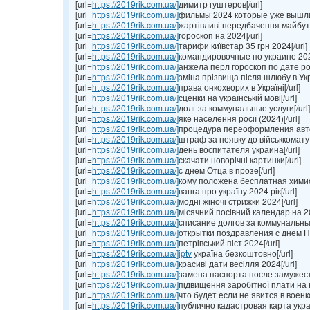
[url=
https://2019rik.com.ua/]
димитр гуштеров[/url]
[url=
https://2019rik.com.ua/]
фильмы 2024 которые уже вышли[
[url=
https://2019rik.com.ua/]
жартівливі передбачення майбутн
[url=
https://2019rik.com.ua/]
гороскоп на 2024[/url]
[url=
https://2019rik.com.ua/]
тарифи київстар 35 грн 2024[/url]
[url=
https://2019rik.com.ua/]
командировочные по украине 2024
[url=
https://2019rik.com.ua/]
анжела перл гороскоп по дате ро
[url=
https://2019rik.com.ua/]
зміна прізвища після шлюбу в Укра
[url=
https://2019rik.com.ua/]
права онкохворих в Україні[/url]
[url=
https://2019rik.com.ua/]
сценки на українській мові[/url]
[url=
https://2019rik.com.ua/]
долг за коммунальные услуги[/url]
[url=
https://2019rik.com.ua/]
яке населення росії (2024)[/url]
[url=
https://2019rik.com.ua/]
процедура переоформления авто[
[url=
https://2019rik.com.ua/]
штраф за неявку до військкомату 
[url=
https://2019rik.com.ua/]
день воспитателя украина[/url]
[url=
https://2019rik.com.ua/]
скачати новорічні картинки[/url]
[url=
https://2019rik.com.ua/]
с днем Отца в прозе[/url]
[url=
https://2019rik.com.ua/]
кому положена бесплатная химио
[url=
https://2019rik.com.ua/]
ванга про україну 2024 рік[/url]
[url=
https://2019rik.com.ua/]
модні жіночі стрижки 2024[/url]
[url=
https://2019rik.com.ua/]
місячний посівний календар на 202
[url=
https://2019rik.com.ua/]
списание долгов за коммунальные 
[url=
https://2019rik.com.ua/]
открытки поздравления с днем Па
[url=
https://2019rik.com.ua/]
петрівський піст 2024[/url]
[url=
https://2019rik.com.ua/]iptv
україна безкоштовно[/url]
[url=
https://2019rik.com.ua/]
красиві дати весілля 2024[/url]
[url=
https://2019rik.com.ua/]
замена паспорта после замужеств
[url=
https://2019rik.com.ua/]
підвищення заробітної плати на н
[url=
https://2019rik.com.ua/]
что будет если не явится в военк
[url=
https://2019rik.com.ua/]
публично кадастровая карта украи