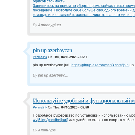
офисов стоимость
Запишитесь на прием по уборке прямо сейчас также получ
посещение! Позвольте себе больше свободного времени дл
команде или оставляйте заявки — чистота вашего жилища 
By
Anthonygluct
pin up azerbaycan
Permalink
On
Thu, 04/10/2025 - 05:11
pin up azerbaycan [url=
https://pinup-azerbaycan3.com/]pin
up 
By
pin up azerbayc...
Используйте удобный и функциональный м
Permalink
On
Thu, 04/10/2025 - 05:50
Подробное руководство по установке и использованию моб
wvj5.top/]mostbet[/url]
для удобных ставок на спорт в любое 
By
AitanPype