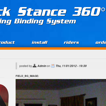
ck Stance 360°
ing Binding System
roduct
install
riders
ord
posted by
on
Admin
Thu, 11/01/2012 - 19:39
FIELD_BG_IMAGE: