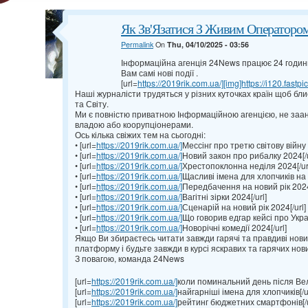
Як Зв'Язатися З Живим Оператором
Permalink
On
Thu, 04/10/2025 - 03:56
Інформаційна агенція 24News працює 24 годин
Вам самі нові події .
[url=
https://2019rik.com.ua/][img]https://i120.fastpi
Наші журналісти трудяться у різних куточках країн щоб бл
та Світу.
Ми є повністю приватною Інформаційною агенцією, не за
владою або коорупціонерами.
Ось кілька свіжих тем на сьогодні:
• [url=
https://2019rik.com.ua/]
Мессінг про третю світову війну 
• [url=
https://2019rik.com.ua/]
Новий закон про рибалку 2024[/u
• [url=
https://2019rik.com.ua/]
Хрестопоклонна неділя 2024[/ur
• [url=
https://2019rik.com.ua/]
Щасливі імена для хлопчиків на 2
• [url=
https://2019rik.com.ua/]
Передбачення на новий рік 2024[
• [url=
https://2019rik.com.ua/]
Вагітні зірки 2024[/url]
• [url=
https://2019rik.com.ua/]
Сценарій на новий рік 2024[/url]
• [url=
https://2019rik.com.ua/]
Що говорив едгар кейсі про Украї
• [url=
https://2019rik.com.ua/]
Новорічні комедії 2024[/url]
Якщо Ви збираєтесь читати завжди гарячі та правдиві нови
платформу і будьте завжди в курсі яскравих та гарячих нов
З повагою, команда 24News
[url=
https://2019rik.com.ua/]
коли поминальний день після Вел
[url=
https://2019rik.com.ua/]
найгарніші імена для хлопчиків[/ur
[url=
https://2019rik.com.ua/]
рейтинг бюджетних смартфонів[/u