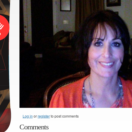
Log in
or
register
to post comments
Comments