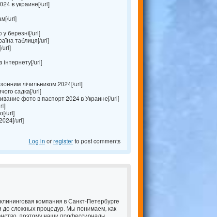
4 в украине[/url]
[/url]
у березні[/url]
аїна таблиця[/url]
url]
інтернету[/url]
зонним лічильником 2024[/url]
ого садка[/url]
вание фото в паспорт 2024 в Украине[/url]
l]
[/url]
024[/url]
Log in
or
register
to post comments
 клининговая компания в Санкт-Петербурге
и до сложных процедур. Мы понимаем, как
анство, поэтому наши профессионалы