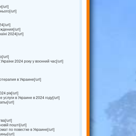
/url]
ього[/url]
[/url]
ждения[/url]
їні 2024[/url]
/url]
України 2024 року у воєнний час[/url]
терапия в Украине[/url]
4 рік[/url]
услуги в Украине в 2024 году[/url]
пы[/url]
а[/url]
овій пошті[/url]
омат по повестке в Украине[/url]
ны[/url]