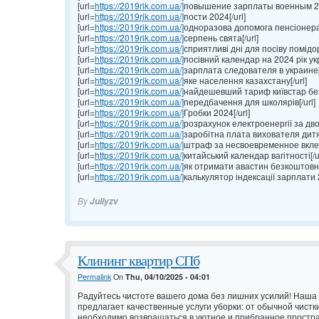
[url=
https://2019rik.com.ua/]
повышение зарплаты военным 202
[url=
https://2019rik.com.ua/]
пости 2024[/url]
[url=
https://2019rik.com.ua/]
одноразова допомога пенсіонерам
[url=
https://2019rik.com.ua/]
серпень свята[/url]
[url=
https://2019rik.com.ua/]
сприятливі дні для посіву помідор 
[url=
https://2019rik.com.ua/]
посівний календар на 2024 рік укр
[url=
https://2019rik.com.ua/]
зарплата следователя в украине[/
[url=
https://2019rik.com.ua/]
яке населення казахстану[/url]
[url=
https://2019rik.com.ua/]
найдешевший тариф київстар без 
[url=
https://2019rik.com.ua/]
передбачення для школярів[/url]
[url=
https://2019rik.com.ua/]
Гробки 2024[/url]
[url=
https://2019rik.com.ua/]
розрахунок електроенергії за дво
[url=
https://2019rik.com.ua/]
заробітна плата вихователя дитяч
[url=
https://2019rik.com.ua/]
штраф за несвоевременное вклеи
[url=
https://2019rik.com.ua/]
китайський календар вагітності[/ur
[url=
https://2019rik.com.ua/]
як отримати авастин безкоштовно
[url=
https://2019rik.com.ua/]
калькулятор індексації зарплати 2
By
Juliyzv
Клининг квартир СПб
Permalink
On
Thu, 04/10/2025 - 04:01
Радуйтесь чистоте вашего дома без лишних усилий! Наша
предлагает качественные услуги уборки: от обычной чистк
необходимо возвращаться в уютное и прибранное простр