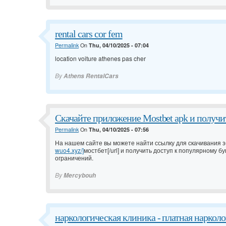
rental cars cor fem
Permalink
On
Thu, 04/10/2025 - 07:04
location voiture athenes pas cher
By
Athens RentalCars
Скачайте приложение Mostbet apk и получи
Permalink
On
Thu, 04/10/2025 - 07:56
На нашем сайте вы можете найти ссылку для скачивания зе
wuo4.xyz/]
мостбет[/url] и получить доступ к популярному б
ограничений.
By
Mercybouh
наркологическая клиника - платная нарколо