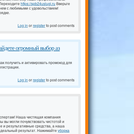
 Переходите
https://spb24uslugi.ru
Вверьте
енем с любимыми с удовольствием!
рядке.
Log in
or
register
to post comments
айдете огромный выбор аз
как получить и активировать промокод для
егистрации.
Log in
or
register
to post comments
кспертам! Наша чистящая компания
бы вы могли почувствовать чистотой и
е и результативные средства, а наша
идеальный результат. Нажимайте
уборка