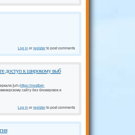
Log in
or
register
to post comments
те доступ к широкому выб
ркала [url=
https://mostbet-
укмекерскому сайту без блокировок и
Log in
or
register
to post comments
гия