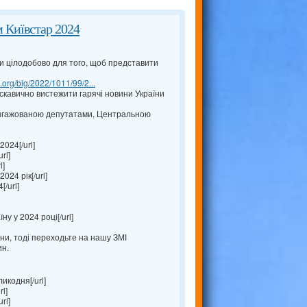
 Київстар 2024
и цілодобово для того, щоб представити
c.org/big/2022/1011/99/2...
искавично вистежити гарячі новини України
ангажованою депутатами, Центральною
2024[/url]
rl]
l]
024 рік[/url]
/url]
ну у 2024 році[/url]
ни, тоді переходьте на нашу ЗМІ
ин.
икодня[/url]
l]
rl]