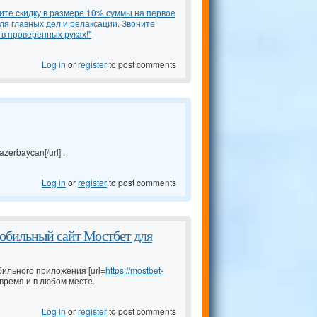
ите скидку в размере 10% суммы на первое
я главных дел и релаксации. Звоните
в проверенных руках!"
Log in
or
register
to post comments
azerbaycan[/url] .
Log in
or
register
to post comments
обильный сайт Мостбет для
ильного приложения [url=
https://mostbet-
время и в любом месте.
Log in
or
register
to post comments