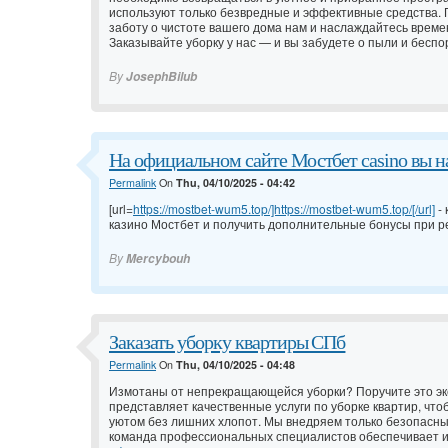
используют только безвредные и эффективные средства.
заботу о чистоте вашего дома нам и наслаждайтесь врем
Заказывайте уборку у нас — и вы забудете о пыли и беспо
By
JosephBilub
На официальном сайте Мостбет casino вы н
Permalink
On
Thu, 04/10/2025 - 04:42
[url=
https://mostbet-wum5.top/]https://mostbet-wum5.top/[/url]
- 
казино Мостбет и получить дополнительные бонусы при р
By
Mercybouh
Заказать уборку квартиры СПб
Permalink
On
Thu, 04/10/2025 - 04:48
Измотаны от непрекращающейся уборки? Поручите это э
представляет качественные услуги по уборке квартир, что
уютом без лишних хлопот. Мы внедряем только безопасны
команда профессиональных специалистов обеспечивает 