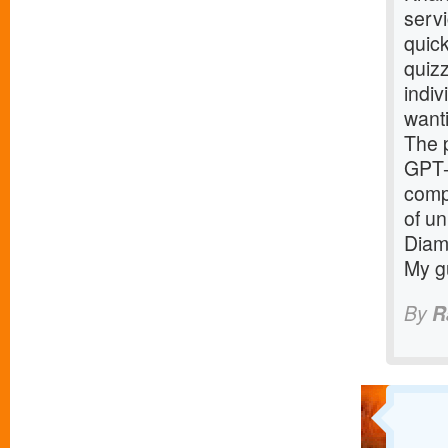
serv
quick
quizz
indiv
want
The p
GPT-
compe
of un
Diamo
My gu
By
R