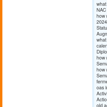
what 
NAC 
how m
2024
Statu
Augm
what
calen
Dipl
how 
Sema
how m
Sema
ferm
oas 
Acti
Acti
old 