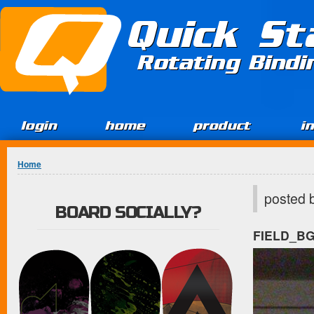
Jump to Content
Quick St
Rotating Bind
login
home
product
i
You are here
Home
posted 
BOARD SOCIALLY?
FIELD_B