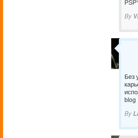
РЅР
By
V
Без 
карь
испо
blog
By
L