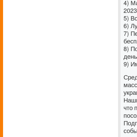
4)
Ма
2023
5)
Вс
6)
Лу
7)
Пе
бесп
8)
По
день
9)
Им
Сред
масс
укра
Наши
что 
посо
Подп
собы