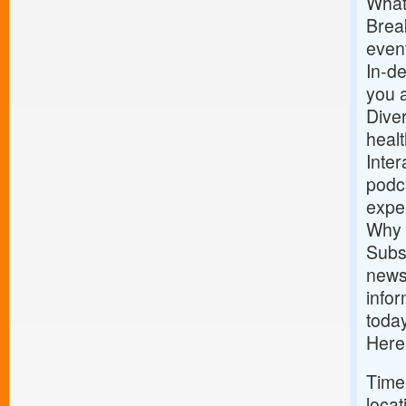
What
Break
event
In-de
you 
Dive
healt
Inter
podca
expe
Why 
Subs
news
infor
today
Here
Time
locat