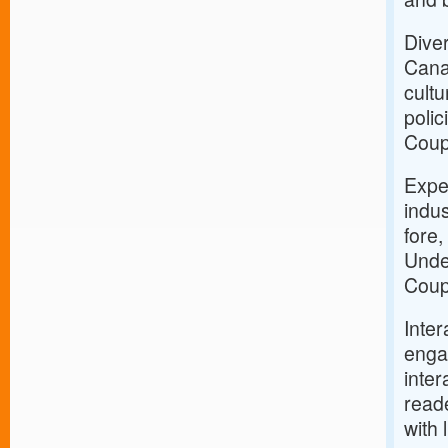
Dive
Canad
cultu
polic
Coup
Expe
indus
fore,
Unde
Coup
Inter
enga
inter
reade
with 