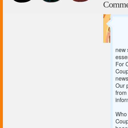
Comme
new s
essen
For 
Coupo
news 
Our p
from
info
Who 
Coup