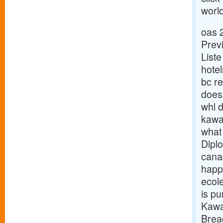
world
oas 
Prev
List
hotel
bc r
does 
whl d
kawa
what
Dipl
cana
happ
ecol
is p
Kawa
Brea