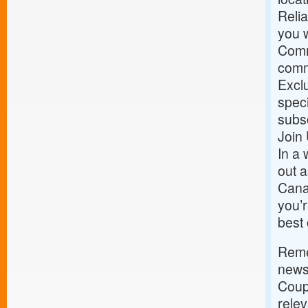
Relia
you w
Comm
commu
Exclu
speci
subs
Join
In a 
out a
Cana
you’r
best 
Remem
news;
Coup
rele