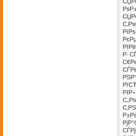
СЏР
РѕР
СЏРє
С‚Р
РїРѕ
РєР
РІР
Р· 
С€Рє
СЃРє
РЅР
РїС
РІР
С„Р
С‚РЅ
Р±Р
РјР°
СЃР