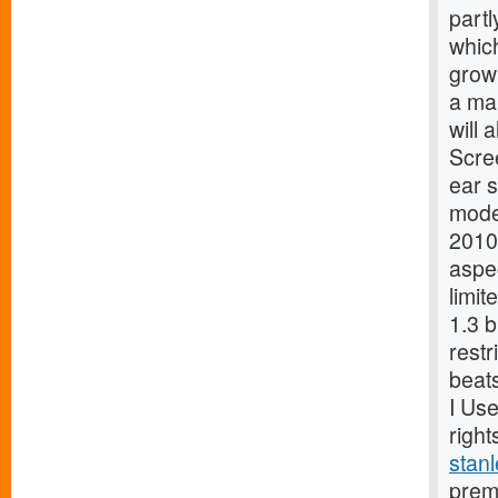
partl
which
growi
a ma
will 
Scre
ear 
moder
2010
aspec
limit
1.3 b
restr
beats
I Use
right
stanl
premi