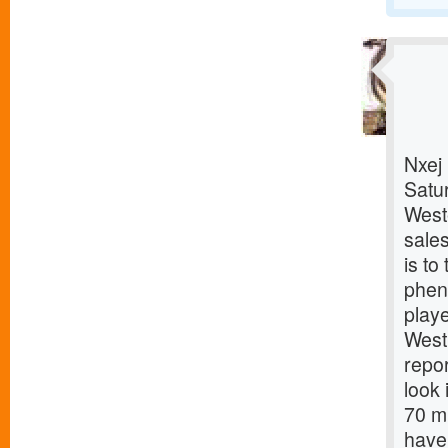
Nxej
Satu
Weste
sales
is to
phen
playe
West
repor
look 
70 mi
have