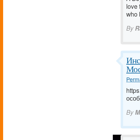
love 
who 
By
R
Инс
Мос
Perma
http
особ
By
M