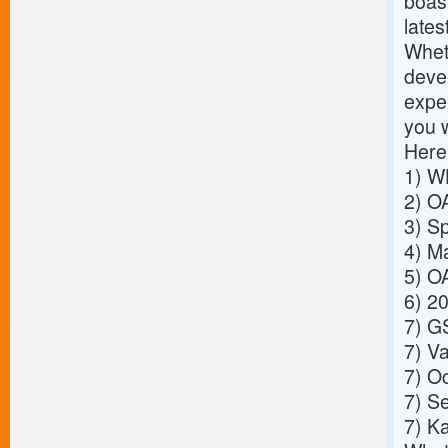
boast
lates
Wheth
deve
exper
you 
Here
1)
WH
2)
OA
3)
Sp
4)
Ma
5)
OA
6)
20
7)
GS
7)
Va
7)
Oc
7)
Se
7)
Ka