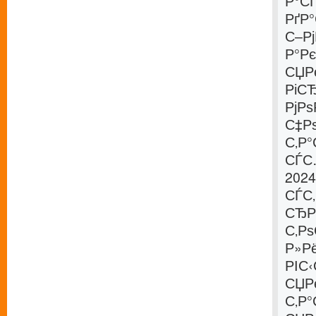
Р°С
РґР
С–Р
Р°Р
СЏР
РіСЂ
РјР
С‡Р
С‚Р°
СЃС
2024
СЃС
СЂР
С‚Р
Р»Рё
РІС
СЏР
С‚Р