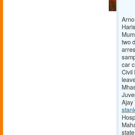
Arno
Hari
Mumb
two d
arres
samp
car 
Civi
leav
Mhas
Juve
Ajay
stanl
Hosp
Maha
stat