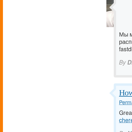
Мы м
расп
fastd
By
D
How 
Perma
Great
chere