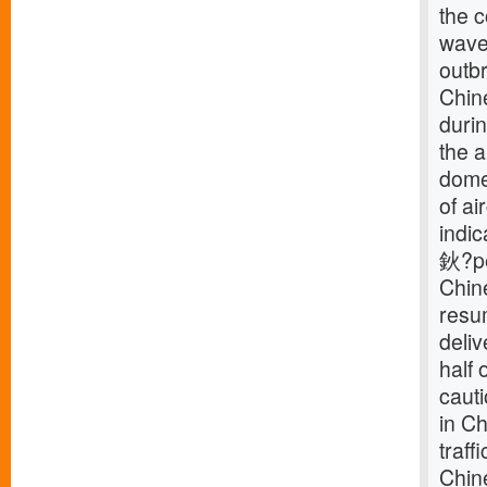
the c
wave 
outb
Chine
durin
the a
domes
of ai
indic
鈥?pe
Chine
resum
deliv
half 
caut
in C
traff
Chine