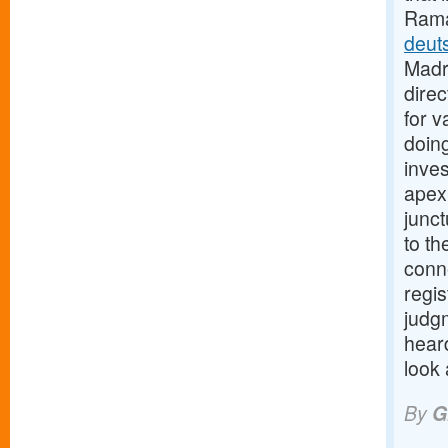
Rama
deut
Madr
direc
for v
doing
inves
apex 
junct
to th
conne
regis
judg
heard
look 
By
G