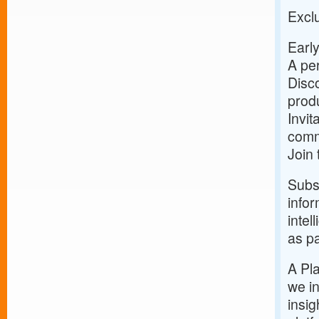
Exclu
Early
A per
Disco
prod
Invit
comm
Join
Subsc
infor
intel
as pa
A Pla
we in
insig