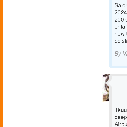
Salon
2024 
200 0
onta
how 
bc st
By
V
Tkuu
deepl
Airbu