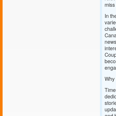
miss 
In th
varie
chal
Canad
news,
inter
Coupo
becom
enga
Why 
Timel
dedic
stori
upda
and 