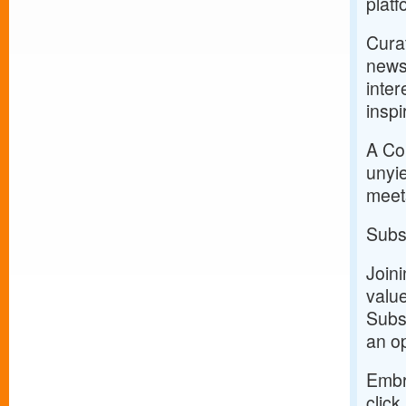
platf
Curat
news
inter
inspi
A Com
unyie
meets
Subs
Join
value
Subsc
an op
Embr
click