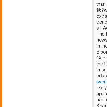
than 
鈥?wh
extra
trend
s Ir
The 
news 
in t
Bloo
Geor
the 
in p
educa
sver
likel
appr
happy
Khan