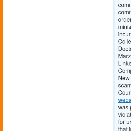
commi
comm
order
mini
incu
Colle
Docto
Marz
Link
Comp
New D
scam
Cour
webs
was p
viol
for u
that 