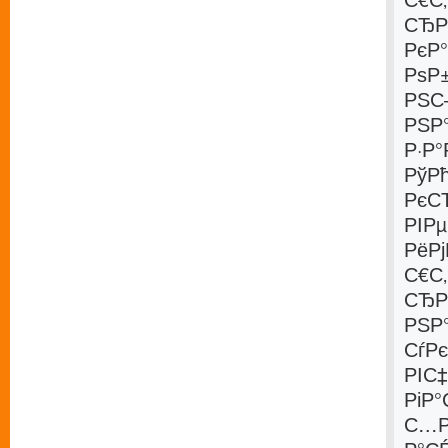
СЂР
РєР
РѕР
РЅС
РЅР
Р·Р
РўР
РєСЂ
РІР
РёР
С€С
СЂР
РЅР
СѓР
РІС‡
РіР
С…Р