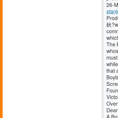
26-Ma
stan
Prod
鈥?wi
commu
which
The B
whos
must 
while
that 
Boyb
Scree
Foun
Vict
Over
Dean
A B