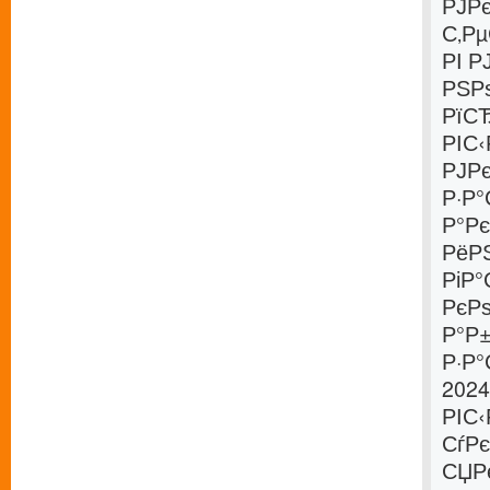
РЈР
С‚Р
РІ 
РЅР
РїС
РІС
РЈР
Р·Р
Р°Рє
РёР
РіР°
РєР
Р°Р
Р·Р
2024
РІС‹
СѓР
СЏР