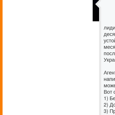
лиди
деся
усто
меся
посл
Укра
Аген
напи
може
Вот 
1)
Бе
2)
Д
3)
Пр