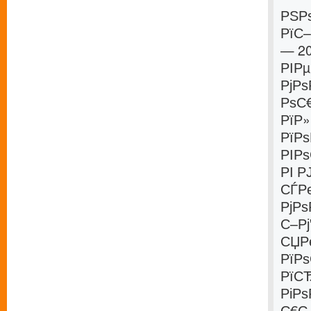
РЅРѕ
РїС
— 2
РІР
РјР
РѕС
РїР»
РїРѕ
РІР
РІ 
СЃР
РјРѕ
С–Р
СЏРє
РїР
РїС
РіРѕ
С€С