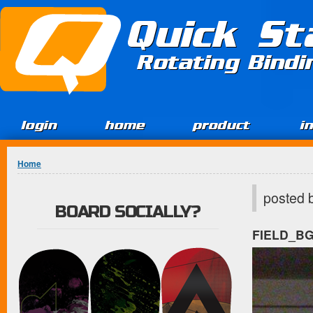
Jump to Content
Quick St
Rotating Bind
login
home
product
i
You are here
Home
posted 
BOARD SOCIALLY?
FIELD_B