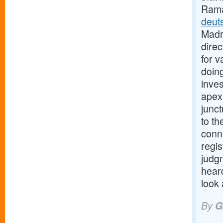
Rama
deut
Madr
direc
for v
doing
inves
apex 
junct
to th
conne
regis
judg
heard
look 
By
G