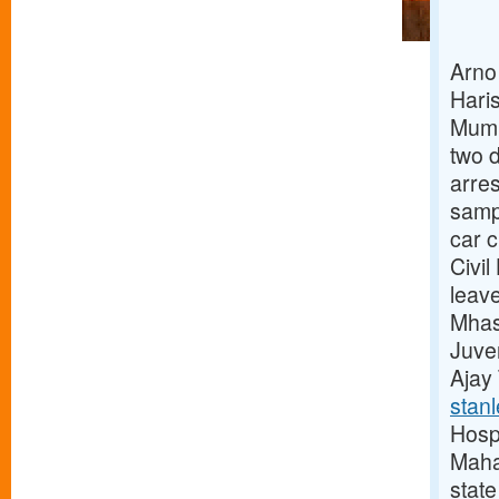
Arno
Hari
Mumb
two d
arres
samp
car 
Civi
leav
Mhas
Juve
Ajay
stanl
Hosp
Maha
stat