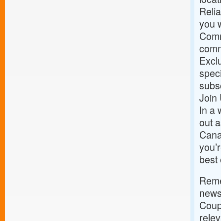
Relia
you w
Comm
commu
Exclu
speci
subs
Join
In a 
out a
Cana
you’r
best 
Remem
news;
Coup
rele