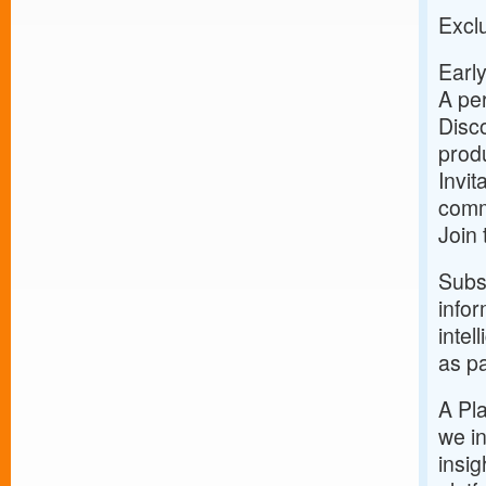
Exclu
Early
A per
Disco
prod
Invit
comm
Join
Subsc
infor
intel
as pa
A Pla
we in
insig