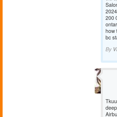
Salon
2024 
200 0
onta
how 
bc st
By
V
Tkuu
deepl
Airbu