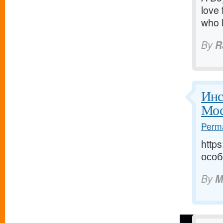
love 
who 
By
R
Инс
Мос
Perma
http
особ
By
M