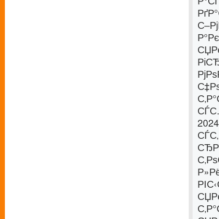
Р°С
РґР
С–Р
Р°Р
СЏР
РіСЂ
РјР
С‡Р
С‚Р°
СЃС
2024
СЃС
СЂР
С‚Р
Р»Рё
РІС
СЏР
С‚Р