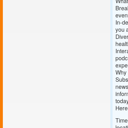
What
Break
event
In-de
you 
Dive
healt
Inter
podca
expe
Why 
Subs
news
infor
today
Here
Time
locat