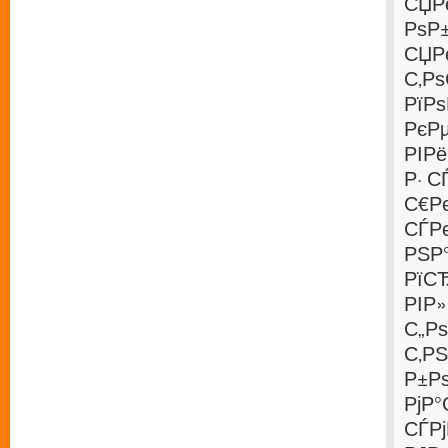
СЏР
РѕР
СЏРє
С‚Р
РїРѕ
РєР
РІР
Р· 
С€Рє
СЃРє
РЅР
РїС
РІР
С„Р
С‚РЅ
Р±Р
РјР°
СЃР