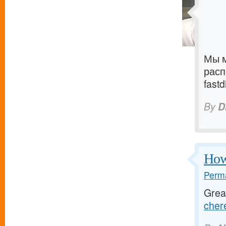
Мы м
расп
fastd
By
D
How 
Perma
Great
chere