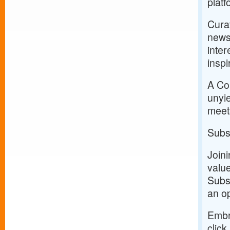
platf
Curat
news
inter
inspi
A Com
unyie
meets
Subs
Join
value
Subsc
an op
Embr
click