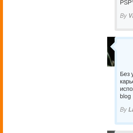
РЅР
By
V
Без 
карь
испо
blog
By
L