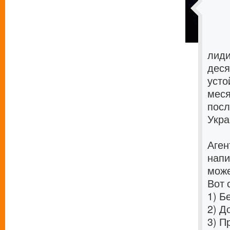
лиди
деся
усто
меся
посл
Укра
Аген
напи
може
Вот 
1)
Бе
2)
Д
3)
Пр