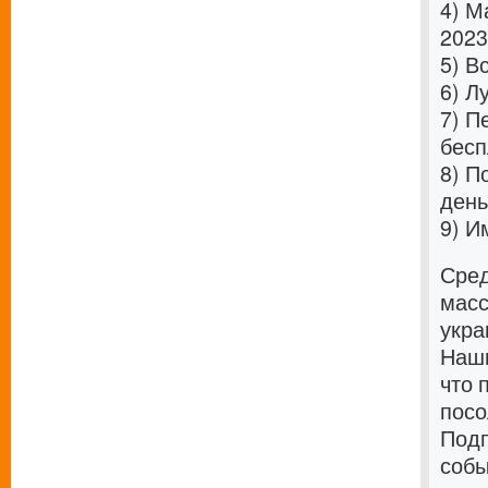
4)
Ма
2023
5)
Вс
6)
Лу
7)
Пе
бесп
8)
По
день
9)
Им
Сред
масс
укра
Наши
что 
посо
Подп
собы