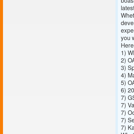
boast
lates
Wheth
deve
exper
you 
Here
1)
WH
2)
OA
3)
Sp
4)
Ma
5)
OA
6)
20
7)
GS
7)
Va
7)
Oc
7)
Se
7)
Ka