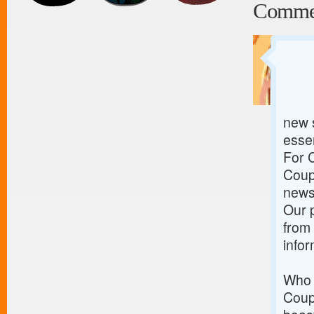
Comme
new s
essen
For 
Coupo
news 
Our p
from
info
Who 
Coup