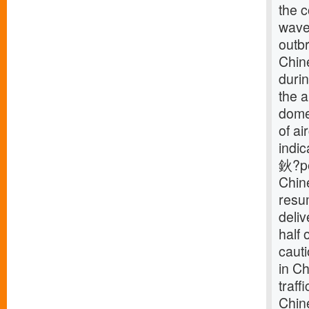
the c
wave 
outb
Chine
durin
the a
domes
of ai
indic
鈥?pe
Chine
resum
deliv
half 
caut
in C
traff
Chine