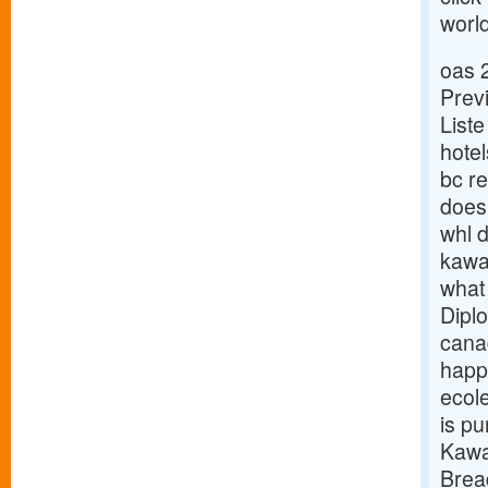
world
oas 
Prev
List
hotel
bc r
does 
whl d
kawa
what
Dipl
cana
happ
ecol
is p
Kawa
Brea