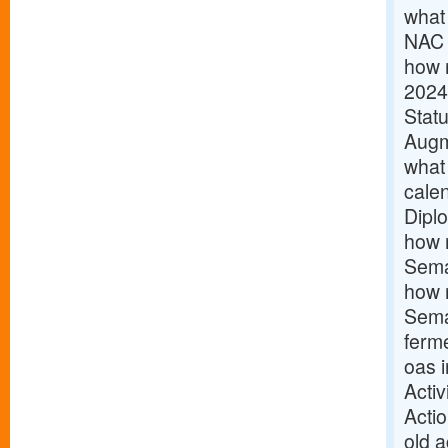
what 
NAC 
how m
2024
Statu
Augm
what
calen
Dipl
how 
Sema
how m
Sema
ferm
oas 
Acti
Acti
old 