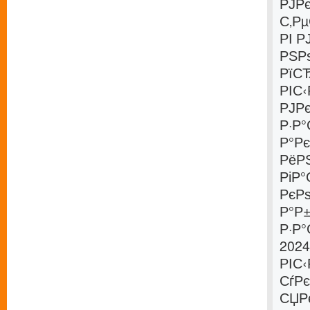
РЈР
С‚Р
РІ 
РЅР
РїС
РІС
РЈР
Р·Р
Р°Рє
РёР
РіР°
РєР
Р°Р
Р·Р
2024
РІС‹
СѓР
СЏР