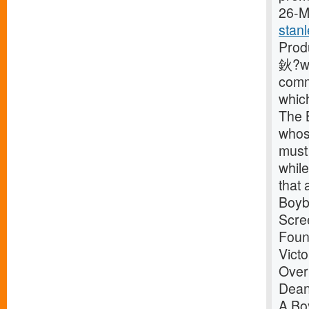
26-Ma
stan
Prod
鈥?wi
commu
which
The B
whos
must 
while
that 
Boyb
Scree
Foun
Vict
Over
Dean
A B