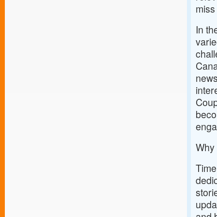
miss 
In th
varie
chal
Canad
news,
inter
Coupo
becom
enga
Why 
Timel
dedic
stori
upda
and 