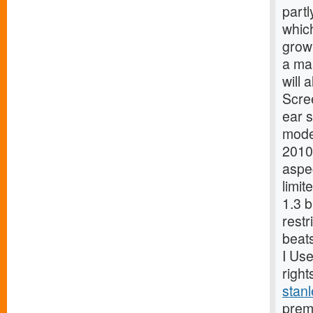
partl
which
growi
a ma
will 
Scre
ear 
moder
2010
aspec
limit
1.3 b
restr
beats
I Use
right
stanl
premi