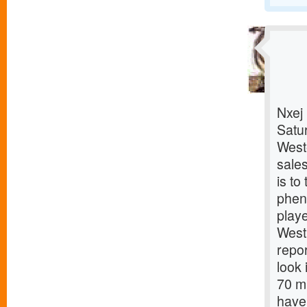
Nxej
Satu
Weste
sales
is to
phen
playe
West
repor
look 
70 mi
have