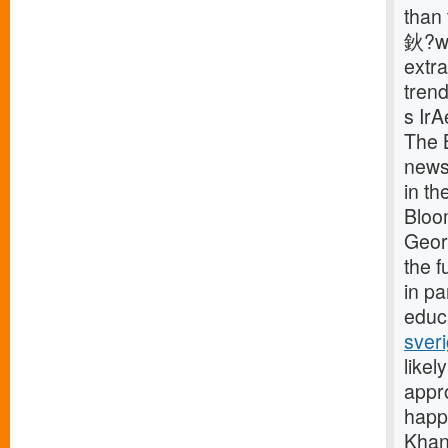
than 
鈥?wh
extra
trend
s Ir
The 
news 
in t
Bloo
Geor
the 
in p
educa
sver
likel
appr
happy
Khan