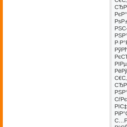
СЂР
РєР
РѕР
РЅС
РЅР
Р·Р
РўР
РєСЂ
РІР
РёР
С€С
СЂР
РЅР
СѓР
РІС‡
РіР
С…Р