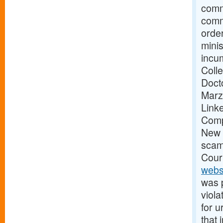
commi
comm
order
mini
incu
Colle
Docto
Marz
Link
Comp
New D
scam
Cour
webs
was p
viol
for u
that 