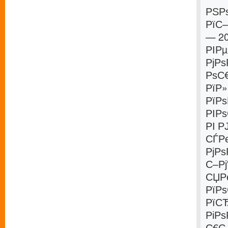
РЅРѕ
РїС
— 2
РІР
РјР
РѕС
РїР»
РїРѕ
РІР
РІ 
СЃР
РјРѕ
С–Р
СЏРє
РїР
РїС
РіРѕ
С€С