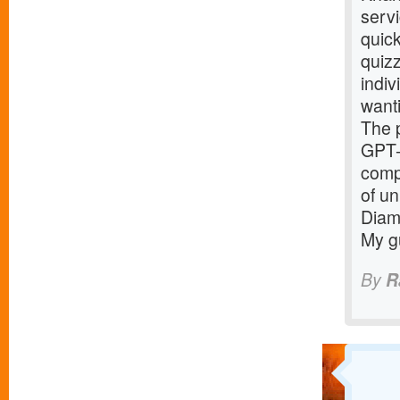
serv
quick
quizz
indiv
want
The p
GPT-
compe
of un
Diamo
My gu
By
R