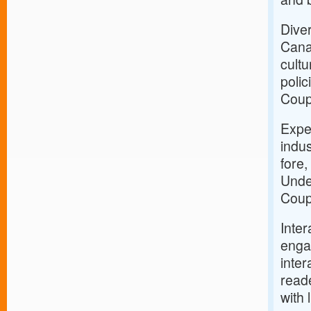
Dive
Canad
cultu
polic
Coup
Expe
indus
fore,
Unde
Coup
Inter
enga
inter
reade
with 