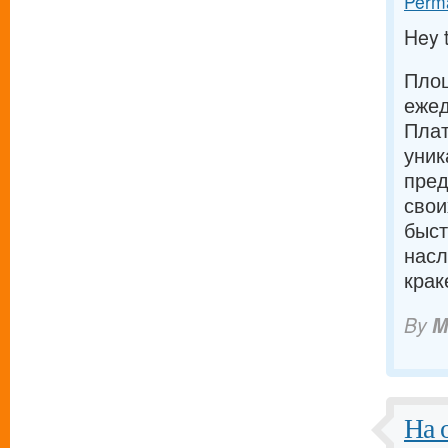
Perma
Hey 
Площ
ежед
Плат
уник
пред
свои
быст
насл
крак
By
M
На 