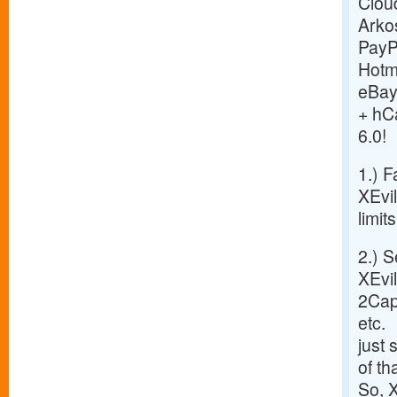
Clou
Arkos
PayP
Hotm
eBay
+ hC
6.0!
1.) F
XEvil
limit
2.) 
XEvil
2Cap
etc.
just
of th
So, X