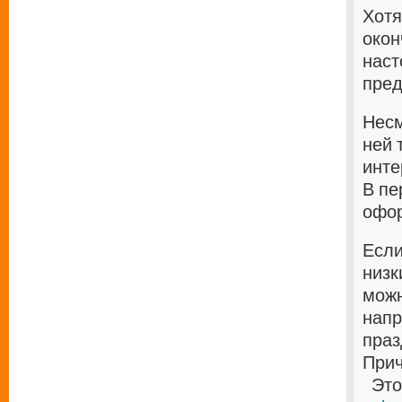
Хотя
окон
наст
пре
Несм
ней 
инт
В пе
офо
Если
низк
можн
напр
пра
При
Это 