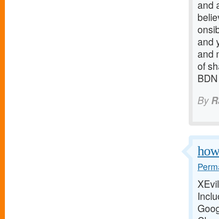
and a
beli
onsib
and 
and m
of s
BDN
By
R
how 
Perma
XEvil
Incl
Goog