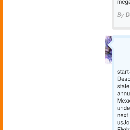
mega
By
D
start
Despi
stat
annua
Mexi
under
next
usJo
Fligh