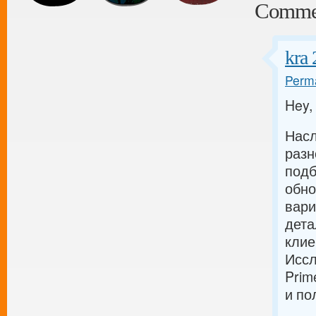
Comme
kra 
Perma
Hey,
Насл
разн
подб
обно
вари
дета
кли
Иссл
Prim
и по