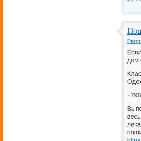
Пош
Perma
Если
дом 
Клас
Одеж
+79
Выпо
весь
лека
поши
https