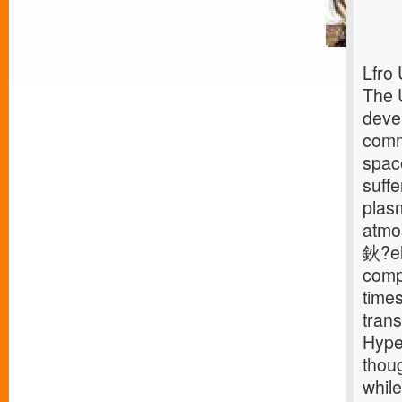
Lfro
The 
deve
comm
space
suff
plas
atmo
鈥?el
comp
time
tran
Hype
thou
while