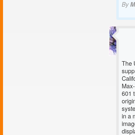
By
M
The 
supp
Calif
Max-
601 
orig
syste
in a 
image
disp