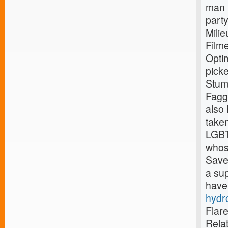
man 
part
Milie
Filme
Optim
picke
Stum
Fagg
also
taken
LGBT
whose
Saves
a su
have 
hydro
Flar
Relat