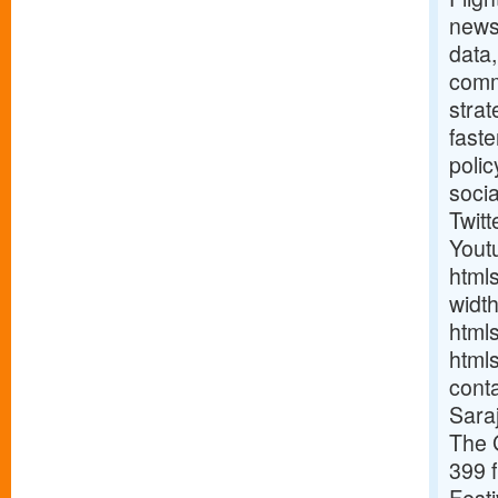
news
data,
comm
strat
fast
poli
soci
Twitt
Yout
html
widt
html
html
cont
Sara
The 
399 