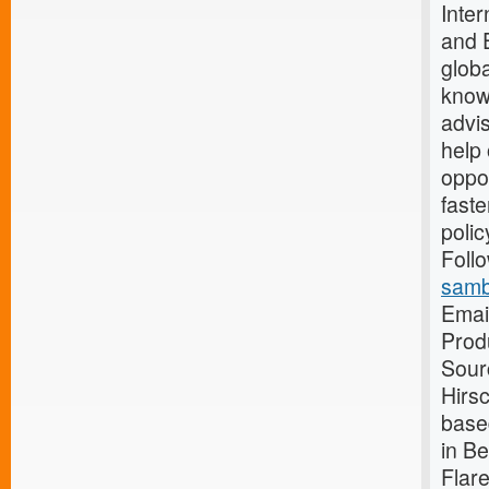
Inte
and 
globa
know
advis
help 
oppo
fast
poli
Foll
samb
Emai
Prod
Sour
Hirsc
base
in B
Flar