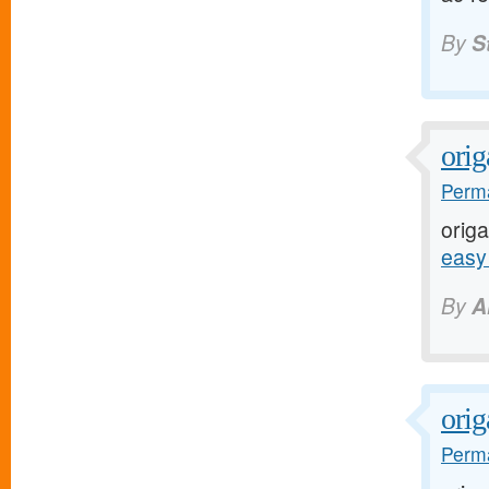
By
S
orig
Perma
origa
easy
By
A
orig
Perma