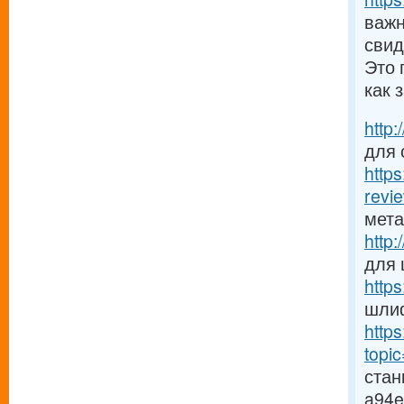
важн
свид
Это 
как 
http
для 
http
revie
мет
http
для
http
шлиф
http
topi
стан
a94e