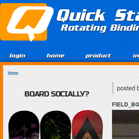
Jump to Content
Quick St
Rotating Bind
login
home
product
i
You are here
Home
posted 
BOARD SOCIALLY?
FIELD_B