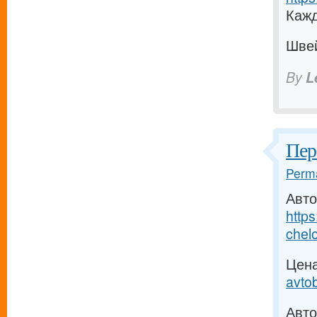
Кажд
Шве
By
L
Пер
Perma
Авто
http
chelo
Цена
avto
Авто