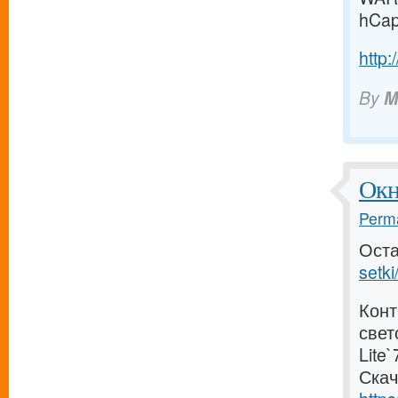
hCap
http:
By
M
Окн
Perma
Оста
setki
Конт
свет
Lite
Скач