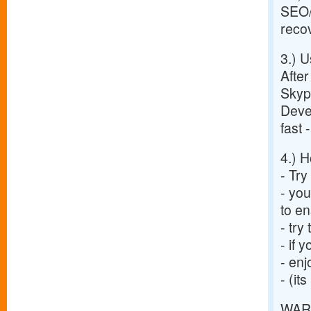
SEO
recov
3.) 
After
Skyp
Devel
fast 
4.) H
- Try
- you
to e
- try
- if 
- enj
- (it
WARN