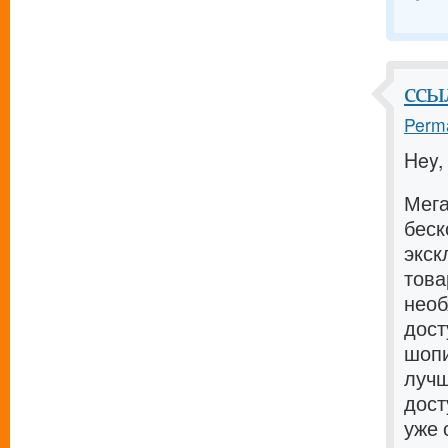
ссы
Perma
Hey,
Мега
беск
экск
тов
необ
дост
шопи
лучш
дост
уже 