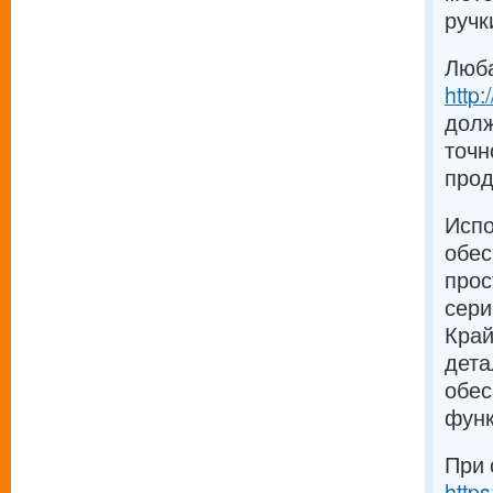
ручк
Люба
http
долж
точн
прод
Испо
обес
прос
сери
Край
дета
обес
функ
При 
http