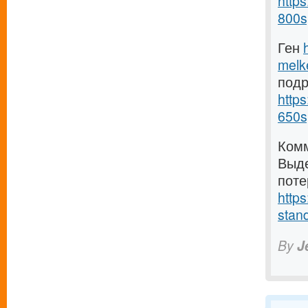
https
800s
Ген
melk
под
https
650s
Комм
Выде
поте
https
stand
By
J