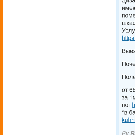
Диза
имею
поме
шка
Услу
http
Вые
Поч
Пол
от 6
за 1
пог
h
*в б
kuhn
By
R