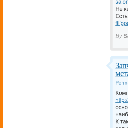
salo
Не к
Есть
filip
By
S
Зап
мет
Perma
Комп
http
осно
наиб
К та