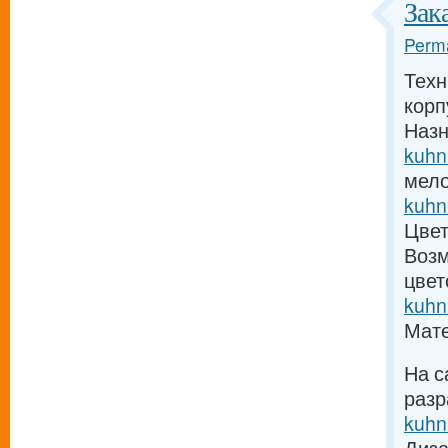
Зак
Perma
Техн
кор
Назн
kuhn
мело
kuhn
Цвет
Возм
цвет
kuhn
Мат
На с
разр
kuhn