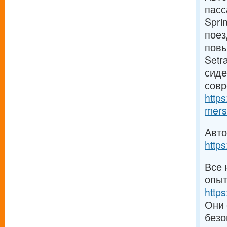
пасс
Spri
поез
повы
Setr
сиде
совр
http
mers
Авто
https
Все 
опыт
https
Они 
без