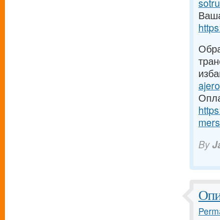
sotr
Ваша
https
Обра
тран
изба
ajero
Опла
http
mers
By
J
Опи
Perma