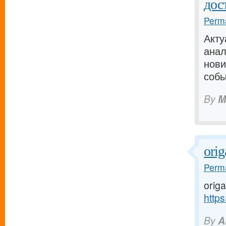
дос
Perma
Акту
анал
нови
собы
By
M
ori
Perma
origa
https
By
A