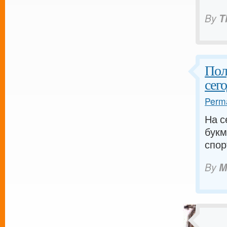
By
T
Пол
сег
Perma
На с
букм
спор
By
M