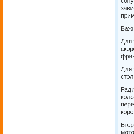
сопу
зави
прим
Важн
Для 
скор
фрик
Для 
стол
Ради
коло
пере
коро
Втор
мото