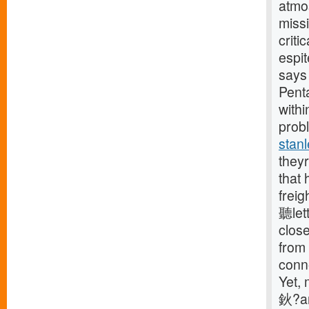
atmos
miss
criti
espit
says 
Penta
withi
prob
stan
theyr
that
frei
聽let
close
from
conne
Yet, 
鈥?an