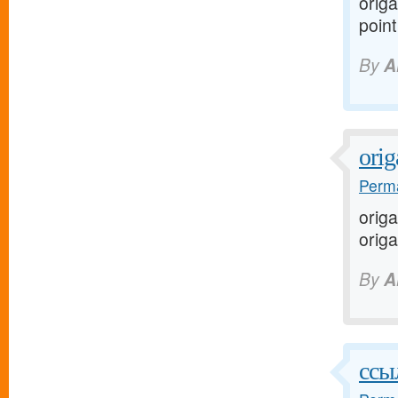
orig
point
By
A
ori
Perma
orig
orig
By
A
ссы