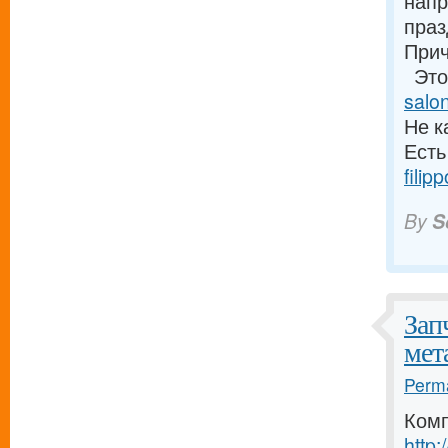
напр
пра
При
Это 
salo
Не к
Есть
filip
By
S
Зап
мет
Perma
Комп
http