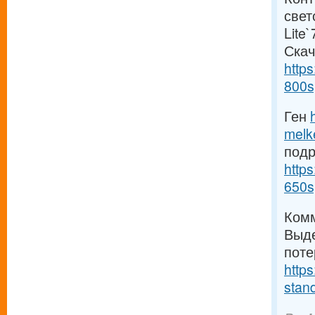
свет
Lite
Скач
https
800s
Ген
melk
под
https
650s
Комм
Выде
поте
https
stand