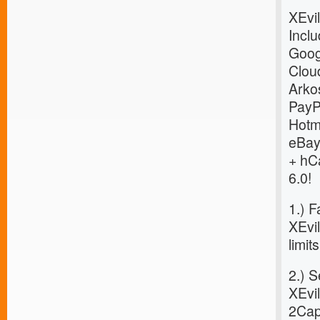
XEvil
Incl
Goog
Clou
Arkos
PayP
Hotm
eBay
+ hC
6.0!
1.) F
XEvil
limit
2.) 
XEvil
2Cap