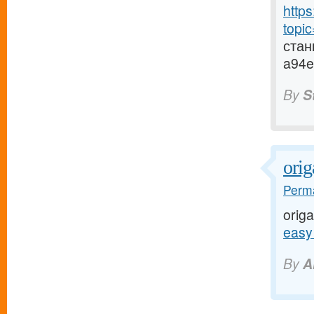
http
topi
стан
a94e
By
S
orig
Perma
origa
easy
By
A