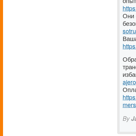
опыт
https
Они 
без
sotr
Ваша
https
Обра
тран
изба
ajero
Опла
http
mers
By
J