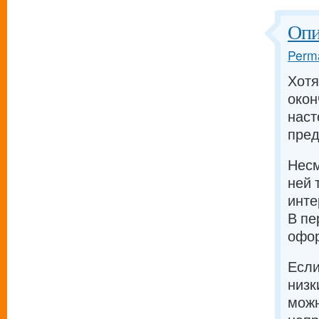
Опи
Perma
Хотя
окон
наст
пре
Несм
ней 
инт
В пе
офо
Если
низк
можн