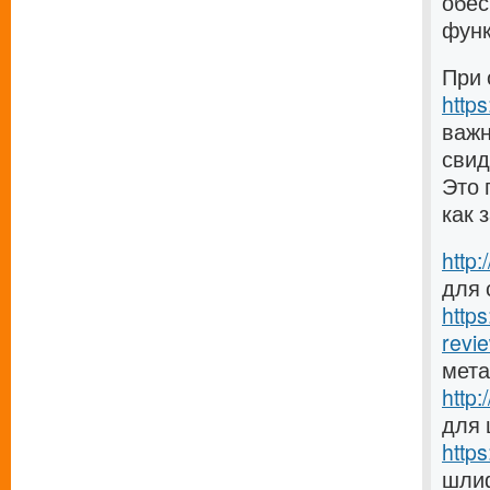
обес
функ
При 
http
важн
свид
Это 
как 
http
для 
http
revie
мет
http
для
http
шлиф