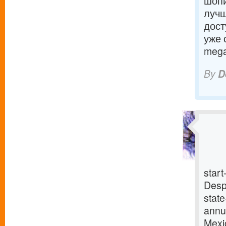
шопи
лучш
дост
уже 
mega
By
D
start
Despi
stat
annua
Mexi