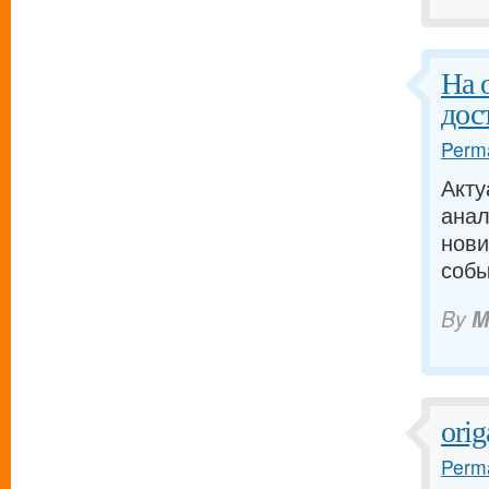
На 
дос
Perma
Акту
анал
нови
собы
By
M
ori
Perma