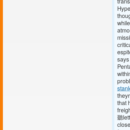
tran
Hype
thou
while
atmos
miss
criti
espit
says 
Penta
withi
prob
stan
theyr
that
frei
聽let
close