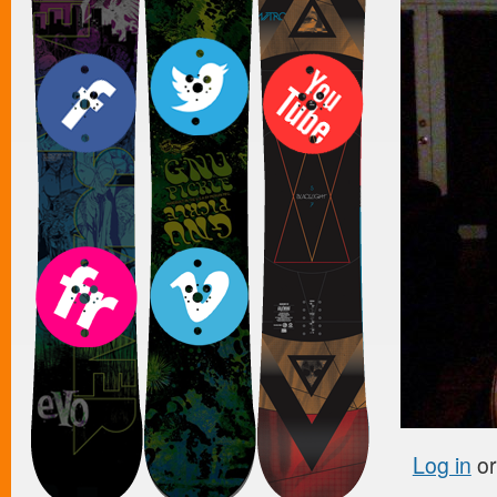
Log in
o