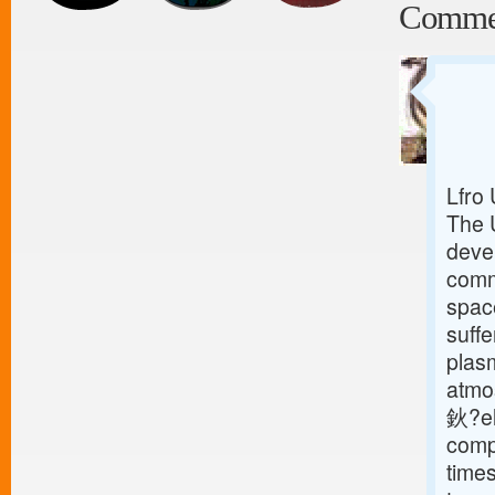
Comme
Lfro
The 
deve
comm
space
suff
plas
atmo
鈥?el
comp
time