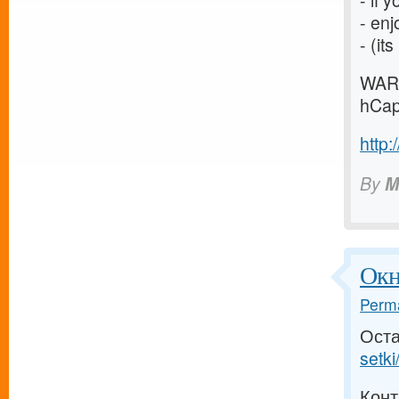
- if 
- enj
- (it
WARN
hCap
http:
By
M
Окн
Perma
Оста
setki
Конт