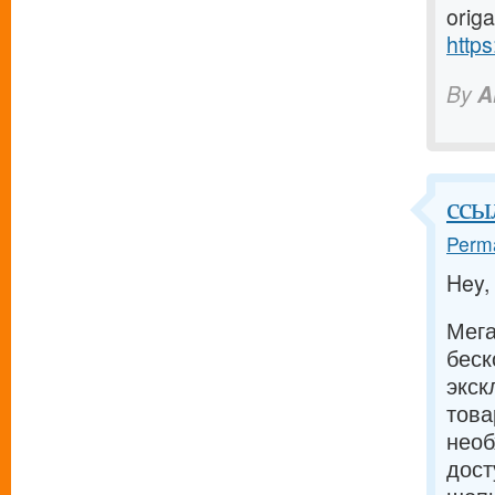
origa
https
By
A
ссы
Perma
Hey,
Мега
беск
экск
тов
необ
дост