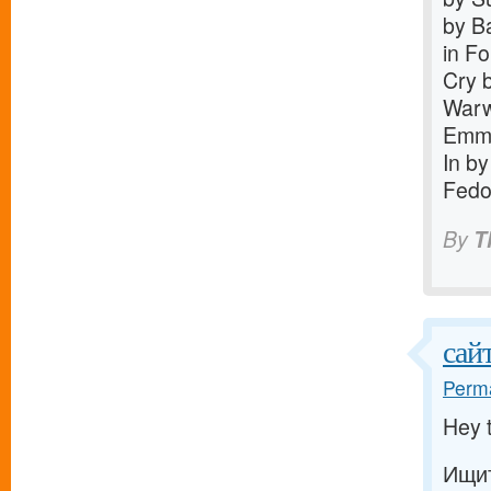
by B
in F
Cry 
Warw
Emma
In b
Fedo
By
T
сай
Perma
Hey 
Ищит