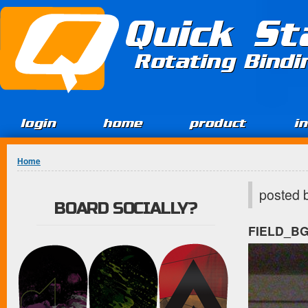
Jump to Content
Quick St
Rotating Bind
login
home
product
i
You are here
Home
posted 
BOARD SOCIALLY?
FIELD_B