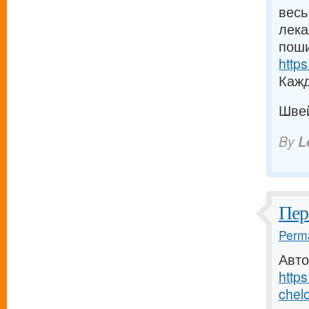
весь
лека
поши
https
Кажд
Шве
By
L
Пер
Perma
Авто
http
chelo