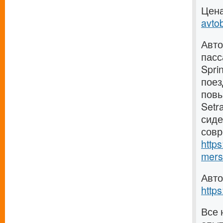
Цена
avto
Авто
пасс
Spri
поез
повы
Setr
сиде
совр
http
mers
Авто
https
Все 