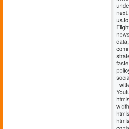
under
next
usJo
Fligh
news
data,
comm
strat
fast
poli
soci
Twitt
Yout
html
widt
html
html
cont