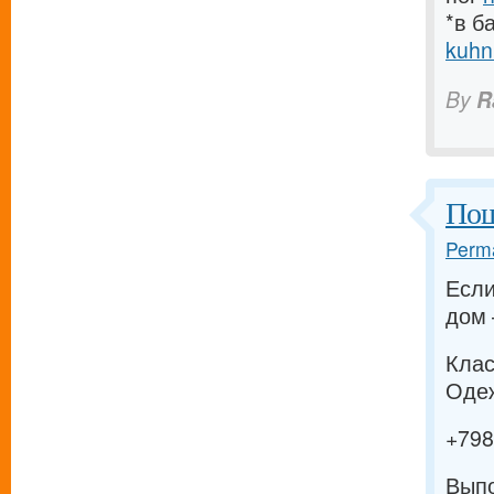
*в б
kuhn
By
R
Пош
Perma
Если
дом 
Клас
Одеж
+79
Выпо