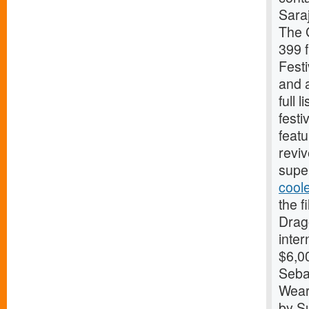
Sara
The 
399 
Festi
and a
full 
festi
featu
reviv
supe
cool
the f
Drago
inter
$6,0
Seba
Wear
by S