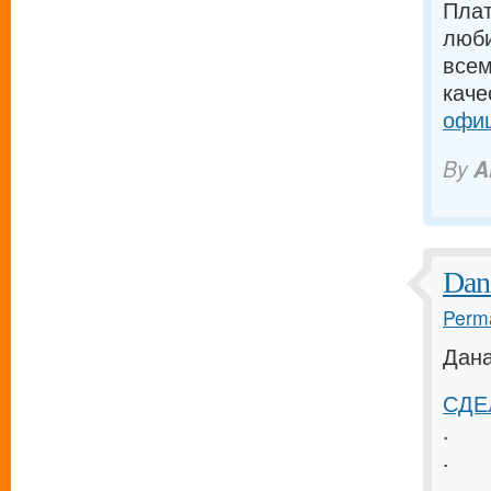
Плат
люби
всем
каче
офиц
By
A
Dan
Perma
Дана
СДЕЛ
.
.
.