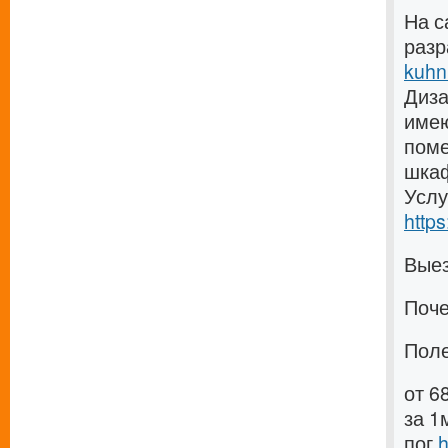
На с
разр
kuhn
Диза
имею
поме
шка
Услу
http
Вые
Поч
Пол
от 6
за 1
пог
h