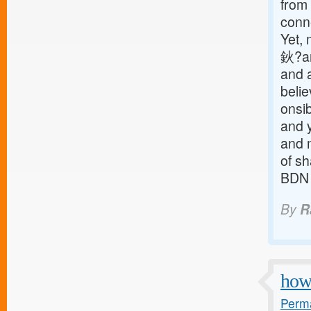
from
conne
Yet, 
鈥?an
and a
beli
onsib
and 
and m
of s
BDN
By
R
how 
Perma