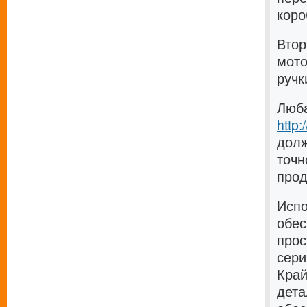
коро
Втор
мото
ручк
Люба
http
долж
точн
прод
Испо
обес
прос
сери
Край
дета