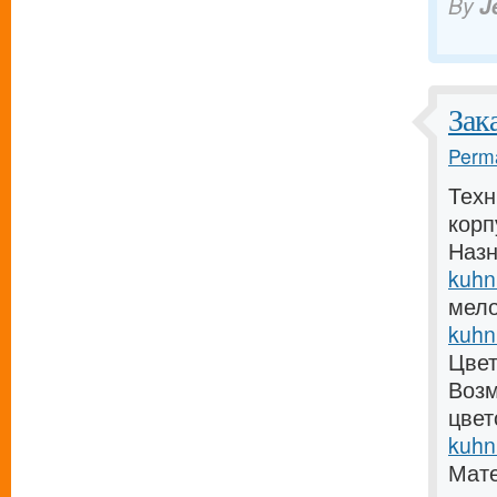
By
J
Зак
Perma
Техн
кор
Назн
kuhn
мело
kuhn
Цвет
Возм
цвет
kuhn
Мат