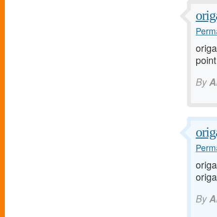
orig
Perma
orig
point
By
A
ori
Perma
orig
orig
By
A