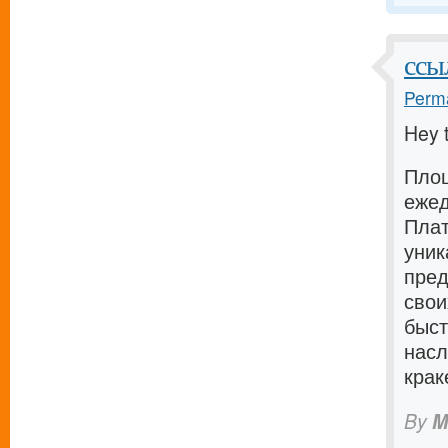
ссы
Perma
Hey 
Площ
ежед
Плат
уник
пред
свои
быст
насл
крак
By
M