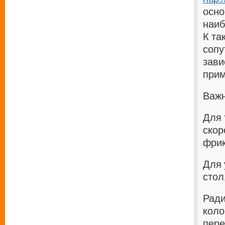
осно
наиб
К та
сопу
зави
прим
Важн
Для 
скор
фрик
Для 
стол
Ради
коло
пере