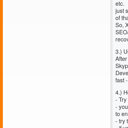
etc.
just
of th
So, X
SEO
recov
3.) 
After
Skyp
Devel
fast 
4.) H
- Try
- you
to e
- try