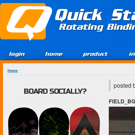
Jump to Content
Quick St
Rotating Bind
login
home
product
i
You are here
Home
posted 
BOARD SOCIALLY?
FIELD_B