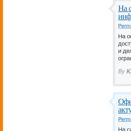
На 
инф
Perma
На 
дост
и де
огра
By
K
Офи
акт
Perma
На с