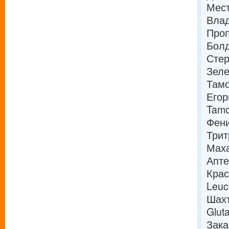
Мест
Вла
Проп
Болд
Сте
Зеле
Тамо
Егор
Tamo
Фени
Трит
Маха
Апте
Крас
Leuc
Шахт
Glut
Зака