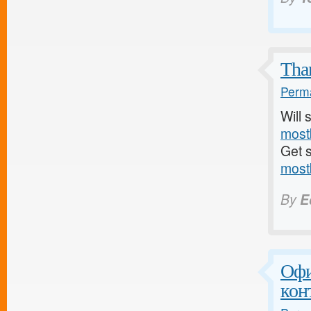
Than
Perma
Will 
most
Get 
most
By
E
Офи
кон