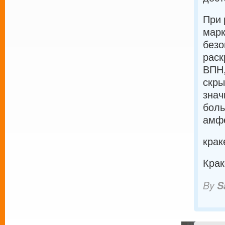
При 
марк
безо
раск
ВПН,
скры
знач
боль
амф
крак
Крак
By
S