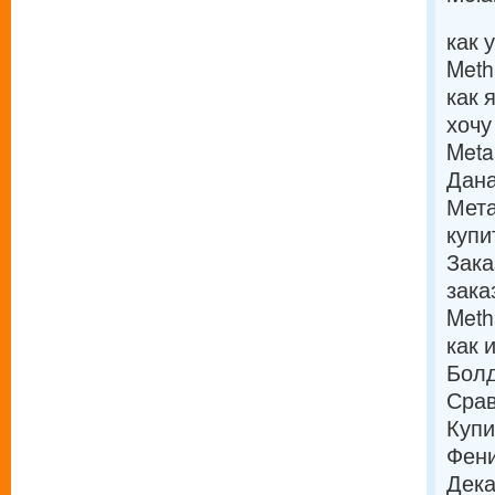
как 
Meth
как 
хочу
Meta
Дана
Мета
купи
Зака
зака
Meth
как 
Болд
Срав
Купи
Фени
Дека