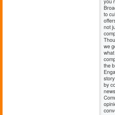
you r
Broa
to c
offer
not j
comp
Thou
we go
what
compl
the b
Engag
stor
by c
news
Comm
opin
conve