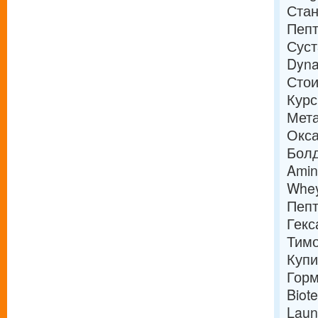
Стан
Пепт
Суст
Dyna
Стои
Курс
Мета
Окса
Болд
Amin
Whey
Пепт
Гекс
Тимо
Купи
Горм
Biot
Laun