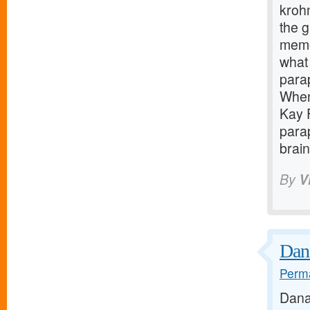
kroh
the 
memor
what
para
When
Kay 
para
brai
By
V
Dan
Perma
Dana