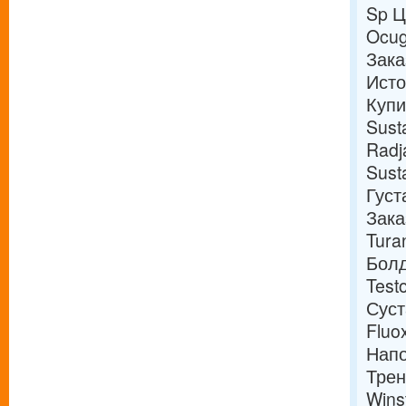
Sp Ц
Ocug
Зака
Исто
Купи
Sust
Radj
Sust
Густ
Зака
Tura
Болд
Test
Суст
Fluo
Нап
Трен
Wins