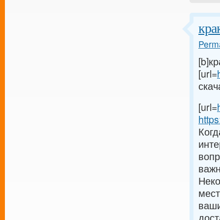
кра
Perma
[b]к
[url=
скача
[url=
https
Когд
инте
вопр
важн
Неко
мест
ваши
дост