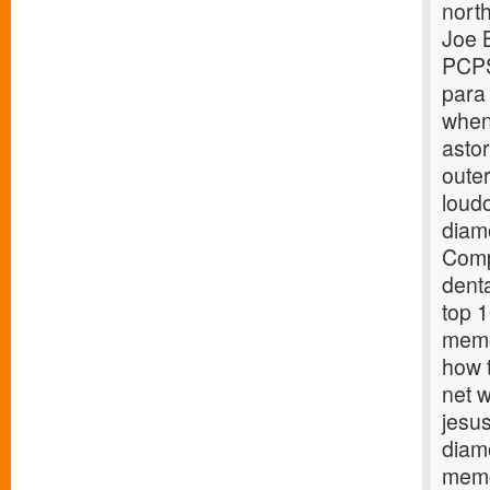
nort
Joe 
PCPS
para
when
astor
oute
loud
diam
Comp
dent
top 
memo
how 
net 
jesu
diam
memo