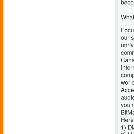
becom
What
Focu
our 
unriv
comm
Canad
Inte
comp
world
Acces
audi
you'r
BitMa
Here
1)
Di