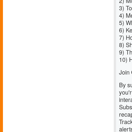
2)
Mi
3)
To
4)
Me
5)
Wh
6)
Ke
7)
Ho
8)
Sh
9)
Th
10)
H
Join
By su
you'
inter
Subs
recap
Track
alert