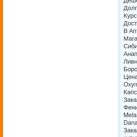
Деше
Долг
Курс
Дост
В Ап
Мага
Сиби
Анап
Ливн
Боро
Цена
Oxym
Кап
Зака
Фени
Meta
Dana
Зака