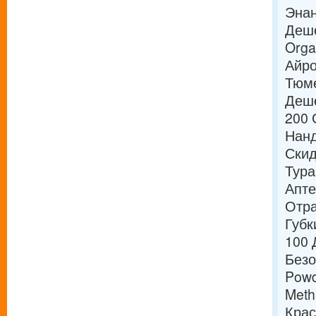
Энан
Деше
Orga
Айро
Тюме
Деше
200 
Нанд
Скид
Тура
Апте
Отра
Губк
100 
Безо
Powd
Meth
Крас