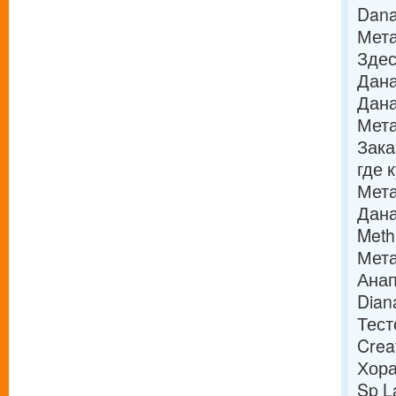
Dana
Мета
Здес
Дана
Дана
Мета
Зака
где 
Мета
Дана
Meth
Мета
Анап
Dian
Тест
Crea
Хора
Sp L