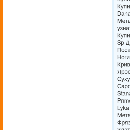
Купи
Dana
Мета
узна
Купи
Sp Д
Поса
Ноги
Крив
Ярос
Суху
Саро
Stan
Prim
Lyka
Мета
Фря
Зла