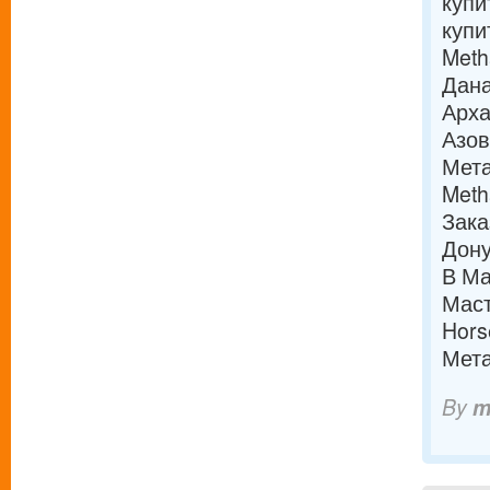
купи
купи
Meth
Дан
Арха
Азо
Мета
Meth
Зака
Дон
В Ма
Маст
Hors
Мета
By
m