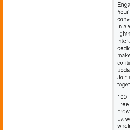
Enga
Your
conv
In a 
light
inter
dedi
make
conti
upda
Join 
toget
100 
Free
brow
pa w
whol