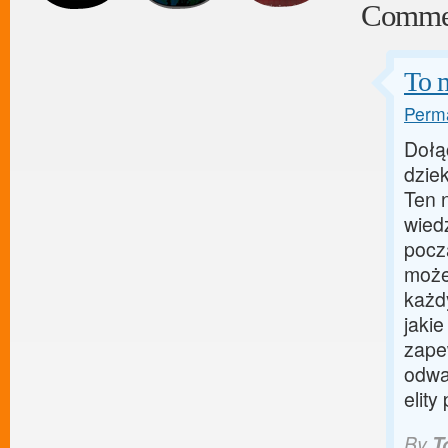
Comme
To m
Perma
Dołąc
dzie
Ten 
wied
pocz
może
każd
jaki
zape
odwa
elity
By
T