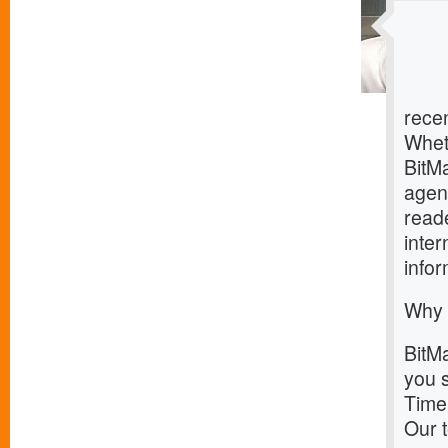
rece
Wheth
BitMa
agenc
read
inter
infor
Why 
BitM
you 
Timel
Our 