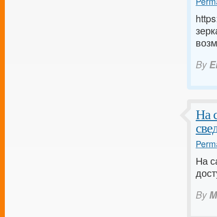
Perma
http
зерк
возм
By
E
На 
све
Perma
На с
дост
By
M