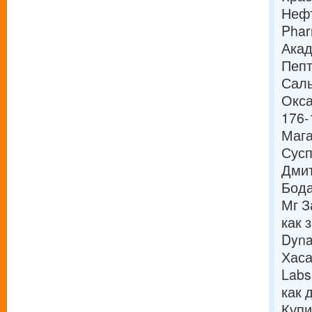
Нефт
Phar
Акад
Пепт
Саль
Окса
176-
Мага
Сусп
Дмит
Бода
Мг З
как 
Dyna
Хас
Labs
как 
Купи