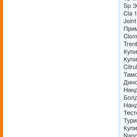
Sp Э
Cla 
Join
Прим
Clom
Tren
Купи
Купи
Citr
Там
Дино
Нанд
Болд
Нанд
Тест
Тури
Купи
Nand