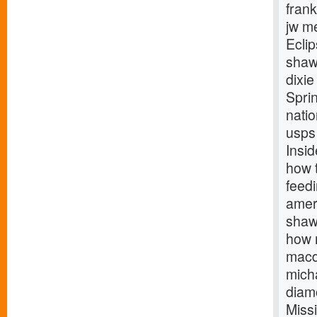
fran
jw m
Ecli
shaw
dixie
Spri
natio
usps 
Insi
how t
feed
amer
shaw
how 
macd
micha
diam
Missi