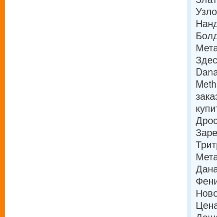
Узл
Нанд
Болд
Мета
Здес
Dana
Meth
зака
купи
Дро
Зар
Трит
Мета
Дана
Фени
Ново
Цена