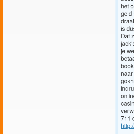
het o
geld 
draai
is du
Dat z
jack'
je w
betaa
book
naar 
gokh
indr
onlin
casi
verw
711 
http