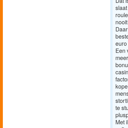
Dat 
slaat
roule
nooi
Daar
best
euro
Een 
meer
bonus
casi
facto
kopen
mens
stor
te s
plus
Met 