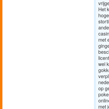
vrijg
Het 
hoge
stort
ander
casi
met e
ginge
besc
licen
wel k
gokke
verpl
nede
op g
poker
onli
met j