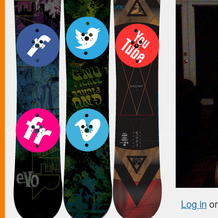
Log in
o