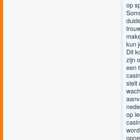
op s
Soms
duid
trouw
maken
kun j
Dit k
zijn 
een 
casin
stelt
wacht
aanv
neder
op ie
casi
word
opne