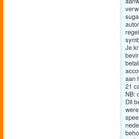
aanw
verwe
sugar
auto
rege
symb
Je kr
bevi
beta
accou
aan h
21 c
NB: d
Dit b
werel
speel
neder
beho