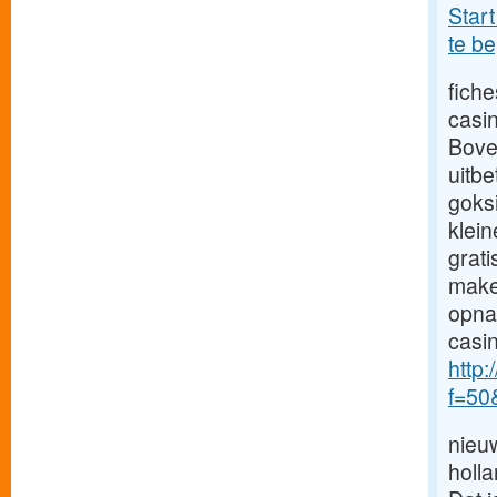
Start
te b
fiche
casi
Boven
uitbe
goksi
klei
grati
maken
opna
casi
http
f=50
nieu
holl