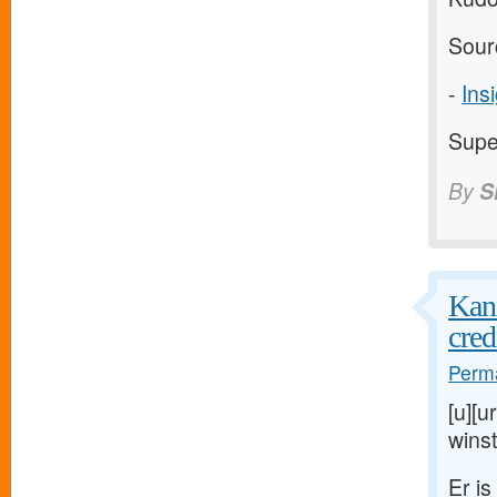
Sour
-
Insi
Supe
By
S
Kan 
cred
Perma
[u][u
winst
Er i