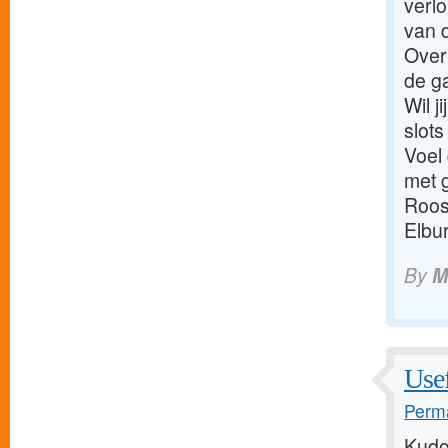
verlo
van 
Over
de g
Wil j
slots
Voel 
met g
Roos
Elbu
By
M
Usef
Perma
Kudo