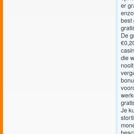
er gr
enzo
best 
grati
De gr
€0,20
casin
die w
nooi
verg
bonus
voor
werke
grat
Je ku
stort
mone
besch