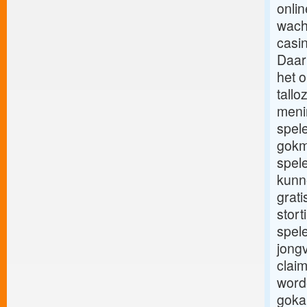
onlin
wacht
casi
Daarv
het o
tallo
menin
spele
gokm
spele
kunn
grat
stort
spele
jong
clai
word
goka