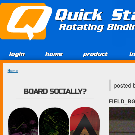
Jump to Content
Quick St
Rotating Bind
login
home
product
i
You are here
Home
posted 
BOARD SOCIALLY?
FIELD_B