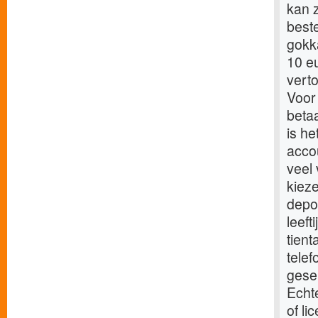
kan z
beste
gokka
10 e
vert
Voor 
beta
is he
acco
veel 
kieze
depos
leeft
tient
tele
gesel
Echte
of li