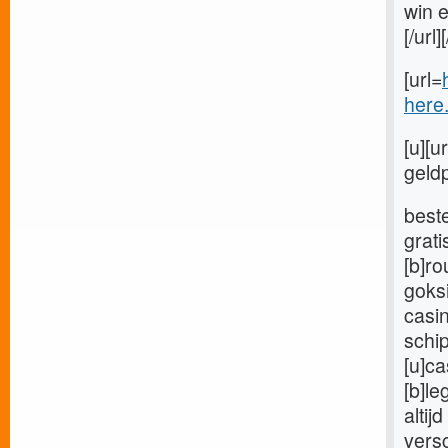
win e
[/url]
[url=
here
[u][u
geldp
best
grat
[b]ro
goks
casi
schip
[u]ca
[b]le
altij
versc