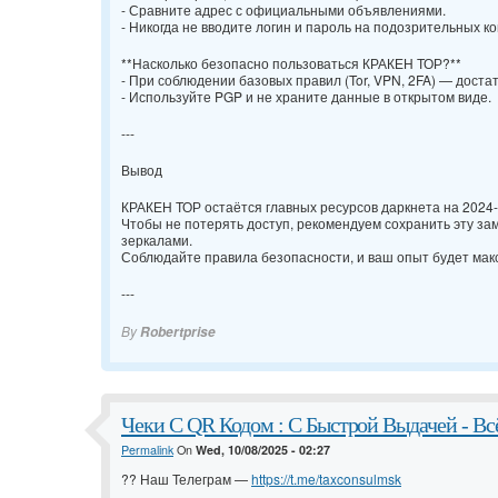
- Сравните адрес с официальными объявлениями.
- Никогда не вводите логин и пароль на подозрительных ко
**Насколько безопасно пользоваться КРАКЕН ТОР?**
- При соблюдении базовых правил (Tor, VPN, 2FA) — доста
- Используйте PGP и не храните данные в открытом виде.
---
Вывод
КРАКЕН ТОР остаётся главных ресурсов даркнета на 2024-
Чтобы не потерять доступ, рекомендуем сохранить эту за
зеркалами.
Соблюдайте правила безопасности, и ваш опыт будет ма
---
By
Robertprise
Чеки С QR Кодом : С Быстрой Выдачей - Вс
Permalink
On
Wed, 10/08/2025 - 02:27
?? Наш Телеграм —
https://t.me/taxconsulmsk