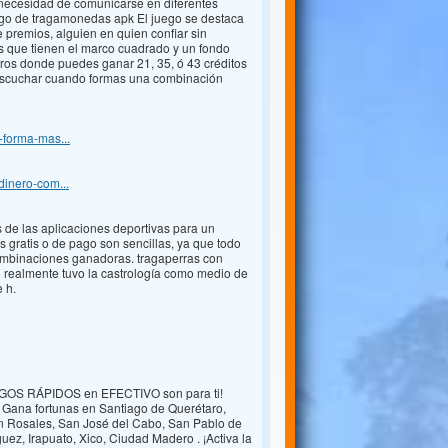
a necesidad de comunicarse en diferentes
uego de tragamonedas apk El juego se destaca
 premios, alguien en quien confiar sin
os que tienen el marco cuadrado y un fondo
eros donde puedes ganar 21, 35, ó 43 créditos
 escuchar cuando formas una combinación
-forma-mas...
dinero-com...
s de las aplicaciones deportivas para un
as gratis o de pago son sencillas, ya que todo
combinaciones ganadoras. tragaperras con
o realmente tuvo la castrología como medio de
 h.
¡PAGOS RÁPIDOS en EFECTIVO son para ti!
! Gana fortunas en Santiago de Querétaro,
án Rosales, San José del Cabo, San Pablo de
ez, Irapuato, Xico, Ciudad Madero . ¡Activa la