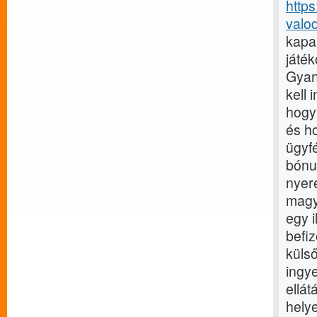
https
valodi
kapa
játé
Gyan
kell 
hogy
és h
ügyf
bónu
nyeré
magy
egy i
befi
külső
ingye
ellá
hely