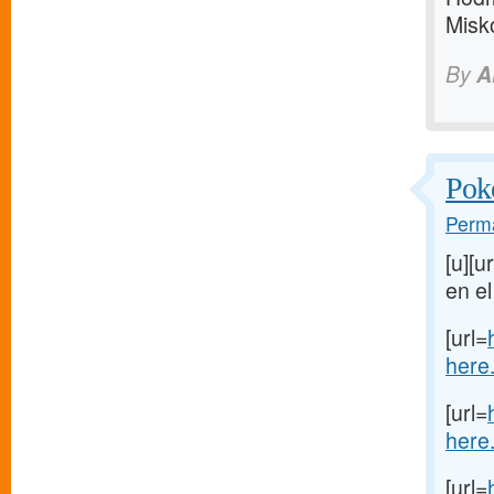
Misko
By
A
Pok
Perma
[u][u
en el
[url=
here
[url=
here
[url=