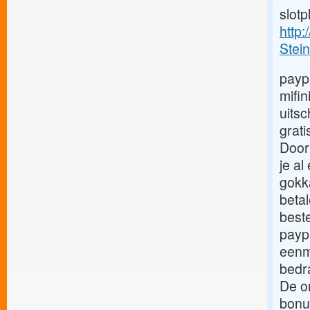
slotp
http
Stein
payp
mifin
uitsc
grati
Door
je al
gokk
beta
beste
paypa
eenm
bedr
De o
bonus