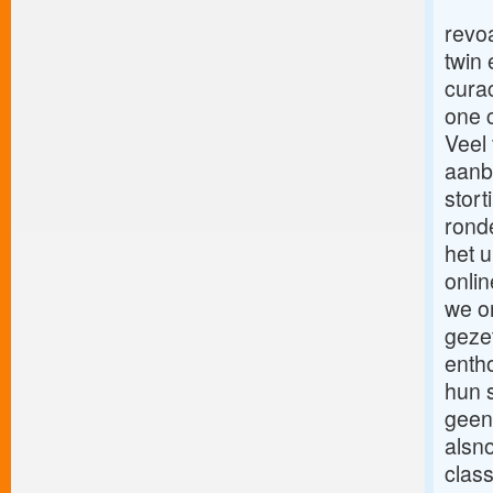
revo
twin
cura
one c
Veel 
aanb
stor
rond
het u
onli
we on
geze
entho
hun 
geen 
alsno
class