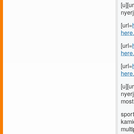
[u][u
nyerj
[url=
here
[url=
here
[url=
here
[u][u
nyer
most![
spor
kami
multi