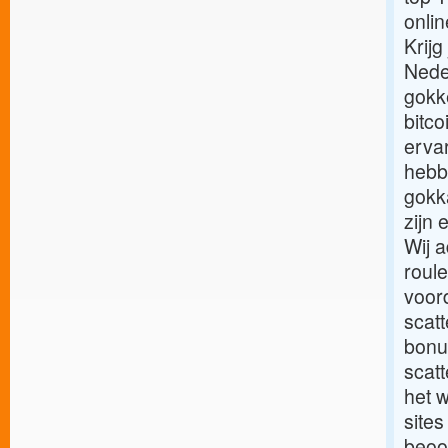
onli
Krijg
Neder
gokke
bitc
erva
hebb
gokk
zijn 
Wij a
roule
voor
scatt
bonu
scatt
het 
sites
beoo