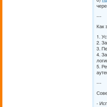
чере
---
Как 
1. У
2. З
3. П
4. З
логи
5. Р
ауте
---
Сове
- Ис