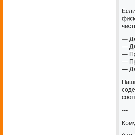
Если
фиск
чест
— Дл
— Дл
— Пр
— Пр
— Дл
Наши
соде
соот
---
Кому