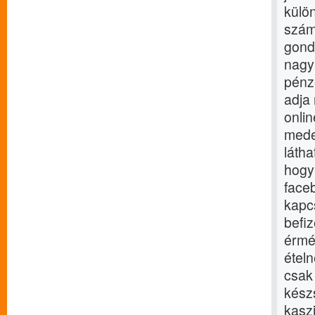
külö
szám
gondo
nagyl
pénz
adja 
onlin
meden
látha
hogy 
face
kapcs
befi
érmé
étel
csak 
kész
kasz