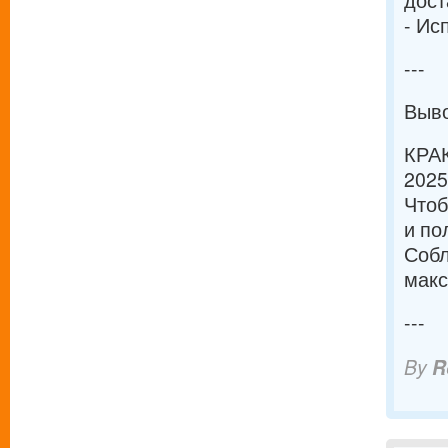
дост
- Ис
---
Выв
КРАК
2025
Чтоб
и по
Собл
макс
---
By
R