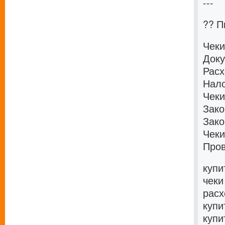
---
?? 
Чеки
Доку
Расх
Нало
Чеки
Зако
Зако
Чеки
Пров
купи
чеки
расх
купи
купи