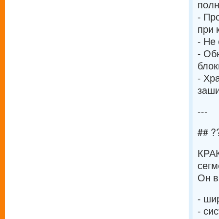
полн
- Пр
при 
- Не
- Об
блок
- Хр
заш
---
## ?
КРАК
сегм
Он в
- ши
- си