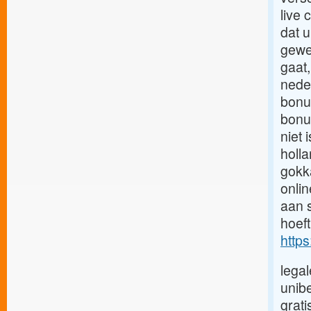
live 
dat u
gewel
gaat,
nede
bonu
bonu
niet 
holl
gokk
onli
aan 
hoef
http
legal
unibe
grat