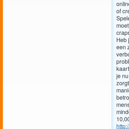
onlin
of cr
Spele
moet
craps
Heb j
een z
verbo
prob
kaart
je nu
zorgt
manie
betr
mense
minde
10,0
http