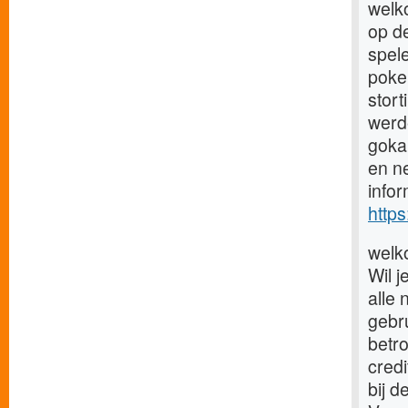
welk
op d
spel
poker
stor
werd
goka
en n
infor
http
welk
Wil 
alle 
gebru
betr
credi
bij d