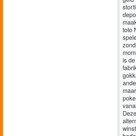
stor
depos
maakt
toto 
spele
zond
mome
is de
fabr
gokk
ander
maar 
poker
vanaf
Deze 
alte
wins