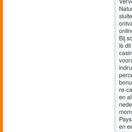
Vervo
Natuu
slui
ontva
onlin
Bij s
Is di
casin
voora
indr
perc
bonu
re-c
en al
nede
mome
Pays
en e