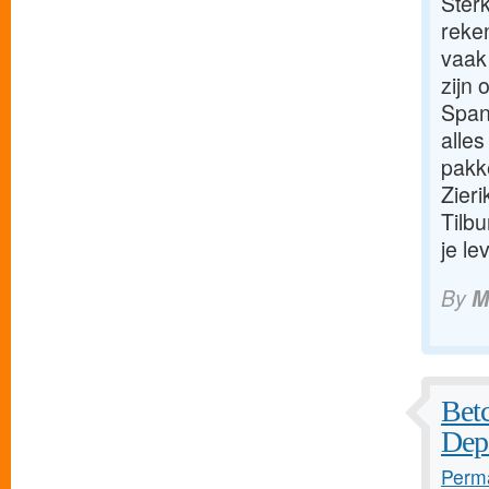
Sterk
reke
vaak 
zijn
Span
alle
pakke
Zieri
Tilbu
je le
By
M
Bet
Dep
Perma