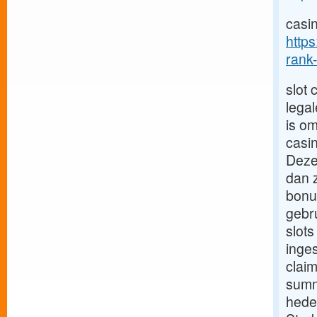
casin
https
rank-
slot 
legal
is om
casin
Deze 
dan 
bonu
gebr
slots
inge
clai
summ
hede