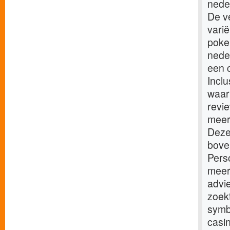
nede
De v
vari
poker
nede
een 
Incl
waar
revie
meer
Deze
bove
Perso
meer
advie
zoekt
symbo
casin