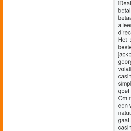
iDeal
betal
betaa
allee
dire
Het i
best
jack
georg
volat
casin
simpl
qbet
Om n
een 
natu
gaat
casin