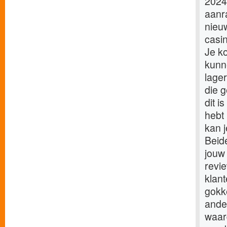
2024
aanr
nieu
casi
Je k
kunn
lager
die 
dit i
hebt 
kan j
Beid
jouw 
revi
klan
gokke
ande
waar