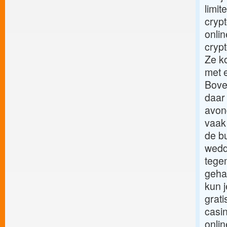
limit
crypt
onlin
crypt
Ze k
met e
Bove
daar 
avon
vaak 
de b
wedd
tege
geha
kun j
grati
casi
onlin