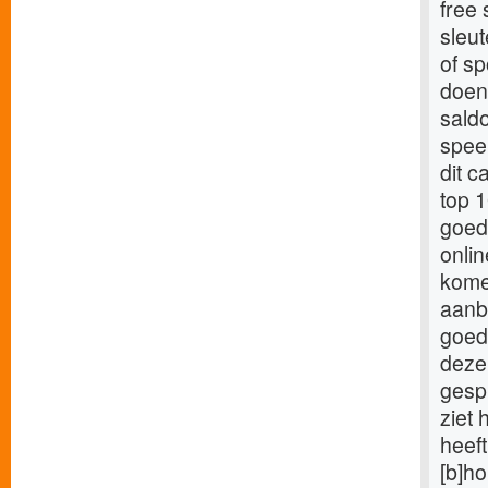
free 
sleut
of s
doen
saldo
speel
dit 
top 1
goede
onli
kome
aanb
goed
deze 
gespr
ziet 
heef
[b]ho