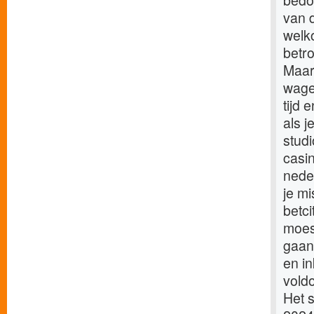
bedo
van 
welk
betr
Maar 
wagen
tijd 
als j
stud
casin
neder
je mi
betc
moes
gaan 
en i
voldo
Het s