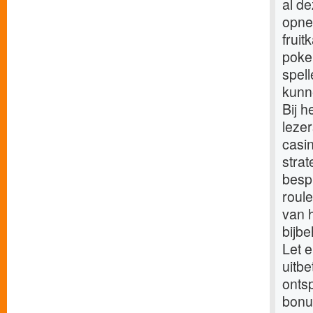
al d
opne
fruit
poker
spel
kunn
Bij h
lezer
casin
strat
besp
roule
van 
bijb
Let e
uitbe
onts
bonu