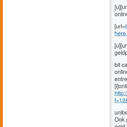
[u][u
onlin
[url=
here
[u][u
geldp
bit c
onli
entr
[i]on
http
f=12
unibe
Ook 
geld 