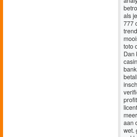
analy
betr
als j
777 c
trend
mooi
toto
Dan 
casin
banko
betal
insch
verif
profi
licen
meer
aan 
wet.