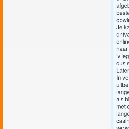
afgeb
best
opwin
Je ka
ontva
onli
naar 
‘vlie
dus 
Late
In ve
uitbe
lange
als b
met 
lange
casi
versc