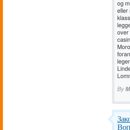
og m
eller
klass
legge
over 
casin
Moro 
foran
legen
Linde
Lomm
By
M
Зак
Воп