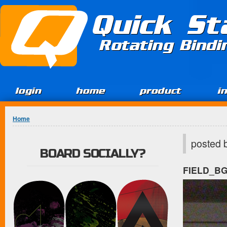
Jump to Content
Quick St
Rotating Bind
login
home
product
i
You are here
Home
posted 
BOARD SOCIALLY?
FIELD_B