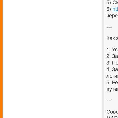
5) С
6)
ht
чере
---
Как 
1. У
2. З
3. П
4. З
логи
5. Р
ауте
---
Сове