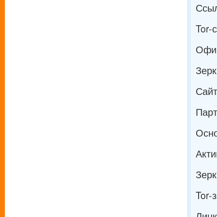
Ссыл
Tor-
Офиц
Зерк
Сайт
Парт
Осно
Акти
Зерк
Tor-
Линк