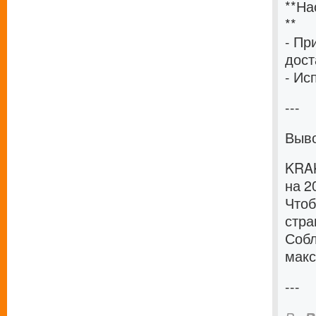
**На
**
- Пр
дост
- Ис
---
Выв
KRAK
на 2
Чтоб
стра
Собл
макс
---