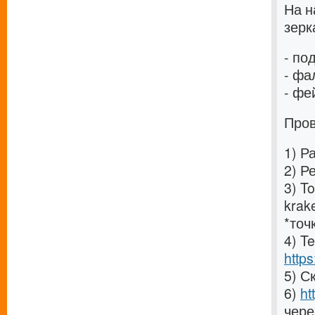
На н
зерк
- по
- фа
- фе
Пров
1) Р
2) Р
3) T
krak
*точ
4) T
http
5) С
6)
ht
чере