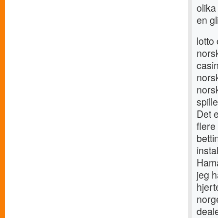
olika
en g
lotto
norsk
casin
nors
nors
spill
Det e
flere
bett
insta
Hamar
jeg 
hjert
norg
deale