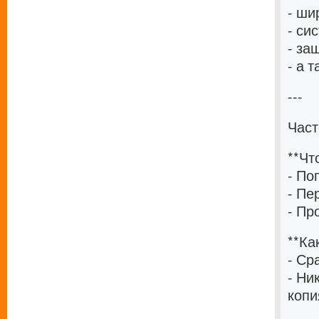
- ши
- си
- за
- а 
---
Част
**Чт
- По
- Пе
- Пр
**Ка
- Ср
- Ни
копи