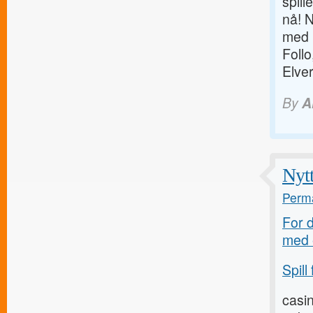
spil
nå! N
med 
Foll
Elver
By
A
Nyt
Perma
For d
med 
Spill
casin