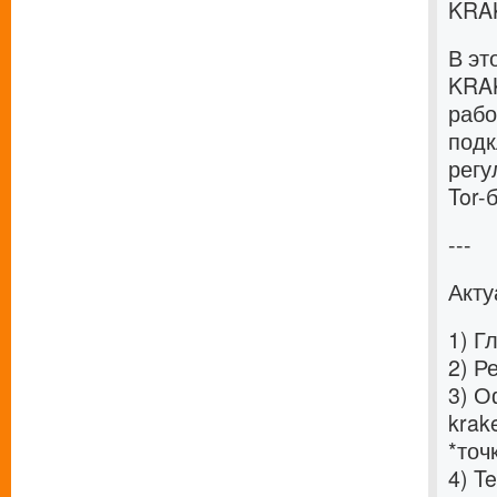
KRA
В эт
KRAK
рабо
подк
регу
Tor-
---
Акт
1) Г
2) Р
3) О
krak
*точ
4) T