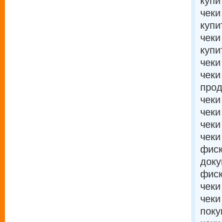
купи
чеки
купи
чеки
купи
чеки
чеки
прод
чеки
чеки
чеки
чеки
фиск
доку
фиск
чеки
чеки
поку