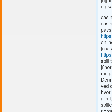
[u][u
og ka
casin
casin
pays
http
onlin
[i]ca
http
spill
[i]no
mega
Denne
ved 
hvor 
glim
spill
norg