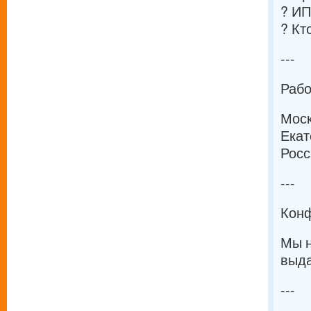
? ИП
? Кт
---
Рабо
Моск
Екат
Росс
---
Конф
Мы н
выда
---