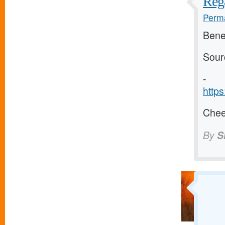
Rega
Perma
Benef
Sour
-
htt
Cheer
By
S