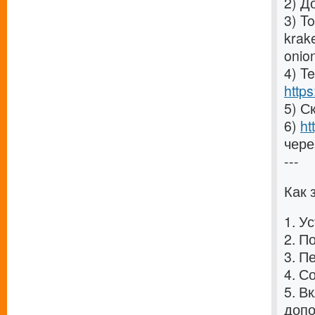
2) Д
3) T
krak
onio
4) T
http
5) С
6)
ht
чере
---
Как 
1. У
2. П
3. П
4. С
5. В
допо