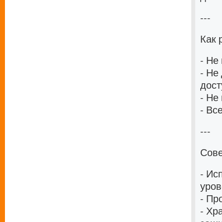
---
Как 
- Не
- Не
дост
- Не
- Вс
---
Сове
- Ис
уров
- Пр
- Хр