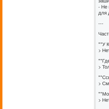
заши
- Не
для 
---
Част
**У 
> Не
**Гд
> То
**Сс
> См
**Мо
> Не