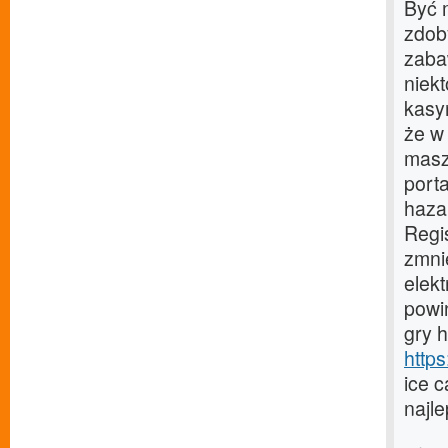
Być 
zdob
zaba
niek
kasyn
że w 
masz
port
haza
Regi
zmnie
elek
powi
gry 
http
ice c
najle