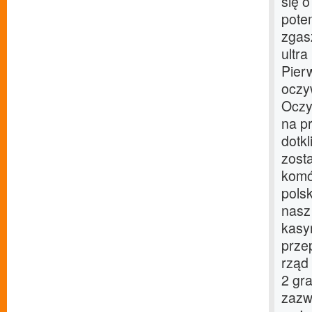
się 
pote
zgas
ultra
Pier
oczy
Oczy
na p
dotkl
zost
komó
polsk
nasz 
kasy
przep
rząd
2 gr
zazwy