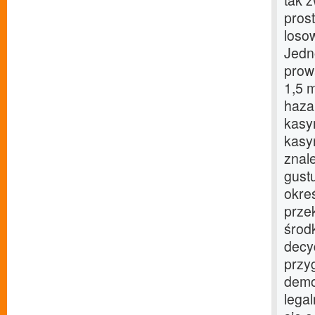
tak 
prost
loso
Jedn
prow
1,5 
haza
kasy
kasy
znal
gust
okreś
prze
środ
decyd
przy
demo
legal