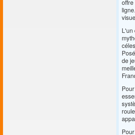
offr
ligne
visu
L'un 
myth
céles
Poséi
de je
meill
Fran
Pour 
essen
systè
roul
appa
Pour 