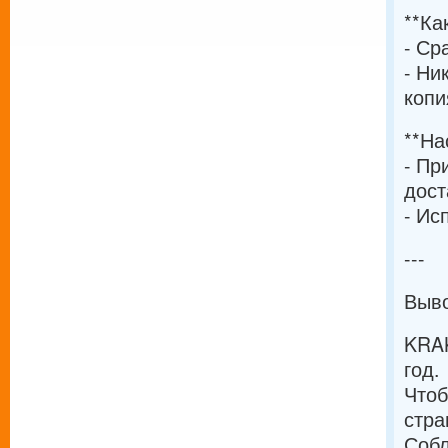
**Ка
- Ср
- Ни
копи
**На
- Пр
дост
- Ис
---
Выв
KRAK
год.
Чтоб
стра
Собл