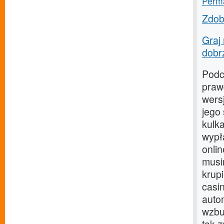
Perma
Zdob
Graj
dobr
Podc
praw
wers
jego
kulk
wypł
onli
musi
krupi
casi
auto
wzbud