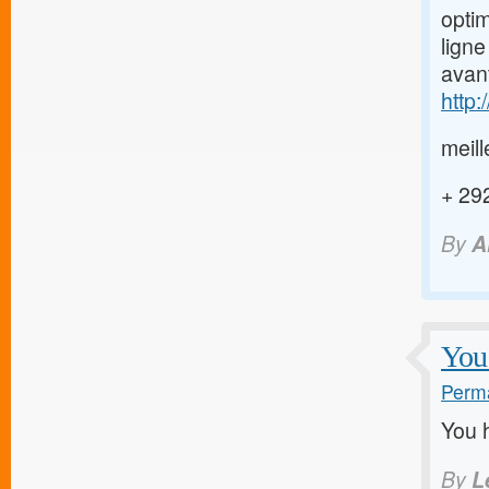
opti
ligne
avant
http
meill
+ 29
By
A
You 
Perma
You 
By
L