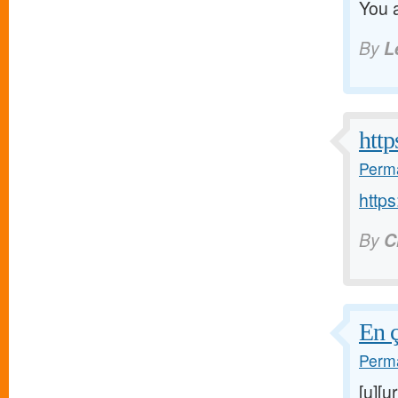
You a
By
L
http
Perma
https
By
C
En 
Perma
[u][u