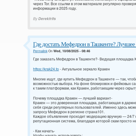
через Tor. Все ссылки в этом материале регулярно провер
информации в 2025 году.
By
Derekfrifs
Где достать Мефедрон в Ташкенте? Лучшее 
Permalink
On
Wed, 10/08/2025 - 08:46
Где заказать Мефедрон в Ташкенте?- Ведущая площадка 
https://krak24.to
- Актуальное зеркало Кракен
Многие ищут, где купить Мефедрон в Ташкенте — так, чтоб
возможностью выбора. На фоне блокировок и фейковых са
к таким платформам, как Кракен, работающим через скрыт
Почему площадка Кракен — лучший вариант-
Кракен — это доверенная площадка, работающая в даркне
себя среди регулярных пользователей. Именно здесь мож
запросу Мефедрон в регионе страна101.
Каждое объявление проходит модерацию вручную — 24/7 пр
репутационная система, благодаря которой скам просто не
- Как начать-
Чтобы начать использовать: