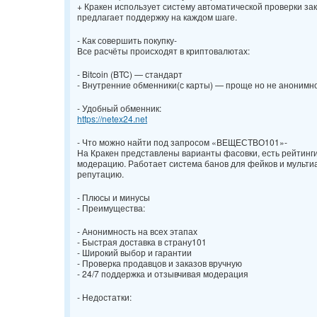
+ Кракен использует систему автоматической проверки зак
предлагает поддержку на каждом шаге.
- Как совершить покупку-
Все расчёты происходят в криптовалютах:
- Bitcoin (BTC) — стандарт
- Внутренние обменники(с карты) — проще но не анонимн
- Удобный обменник:
https://netex24.net
- Что можно найти под запросом «ВЕЩЕСТВО101»-
На Кракен представлены варианты фасовки, есть рейтинг
модерацию. Работает система банов для фейков и мульти
репутацию.
- Плюсы и минусы
- Преимущества:
- Анонимность на всех этапах
- Быстрая доставка в страну101
- Широкий выбор и гарантии
- Проверка продавцов и заказов вручную
- 24/7 поддержка и отзывчивая модерация
- Недостатки: