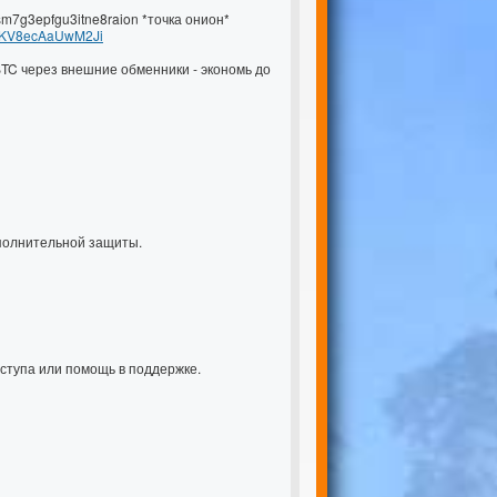
sm7g3epfgu3itne8raion *точка онион*
CpKV8ecAaUwM2Ji
BTC через внешние обменники - экономь до
ополнительной защиты.
ступа или помощь в поддержке.