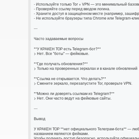
- Используйте только Tor + VPN — это минимальный базов
- Проверяйте ссылку перед вводом логина.
- Храните доступ в защищённом месте (например, зашиф
- Не используйте браузеры типа Chrome или Telegram-клие
---
Часто задаваемые вопросы
**У КРАКЕН ТОР есть Telegram-бот?**
> Нет. Все "боты" — фейковые.
**Где получать обновления?**
> Только на проверенных зеркалах и в канале обновлений
**Ссылка не открывается. Что делать?**
> Смените зеркало, перезапустите Tor, проверьте VPN.
**Можно ли доверять ссылкам из Telegram?**
> Нет. Они часто ведут на фейковые сайты.
---
Вывод
У КРАКЕН ТОР **нет официального Телеграм-бота** — люб
названием являются фейками.
Чтобы получать доступ безопасно, используйте официал