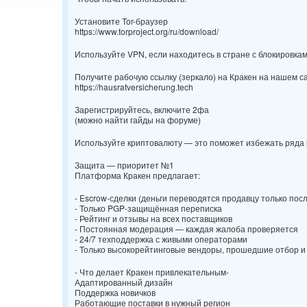
Установите Tor-браузер
https://www.torproject.org/ru/download/
Используйте VPN, если находитесь в стране с блокировка
Получите рабочую ссылку (зеркало) на Кракен на нашем с
https://hausratversicherung.tech
Зарегистрируйтесь, включите 2фа
(можно найти гайды на форуме)
Используйте криптовалюту — это поможет избежать ряда
Защита — приоритет №1
Платформа Кракен предлагает:
- Escrow-сделки (деньги переводятся продавцу только пос
- Только PGP-защищённая переписка
- Рейтинг и отзывы на всех поставщиков
- Постоянная модерация — каждая жалоба проверяется
- 24/7 техподдержка с живыми операторами
- Только высокорейтинговые вендоры, прошедшие отбор и
- Что делает Кракен привлекательным-
Адаптированный дизайн
Поддержка новичков
Работающие поставки в нужный регион