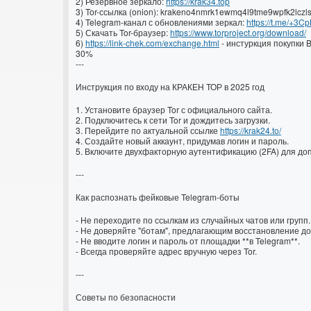
2) Резервное зеркало:
https://krak34.top
3) Tor-ссылка (onion): krakeno4nmrk1ewmq4l9tme9wpfk2lczl
4) Telegram-канал с обновлениями зеркал:
https://t.me/+3
5) Скачать Tor-браузер:
https://www.torproject.org/download/
6)
https://link-chek.com/exchange.html
- инстуркция покупки 
30%
---
Инструкция по входу на КРАКЕН ТОР в 2025 год
1. Установите браузер Tor с официального сайта.
2. Подключитесь к сети Tor и дождитесь загрузки.
3. Перейдите по актуальной ссылке
https://krak24.to/
4. Создайте новый аккаунт, придумав логин и пароль.
5. Включите двухфакторную аутентификацию (2FA) для д
---
Как распознать фейковые Telegram-боты
- Не переходите по ссылкам из случайных чатов или групп.
- Не доверяйте "ботам", предлагающим восстановление до
- Не вводите логин и пароль от площадки **в Telegram**.
- Всегда проверяйте адрес вручную через Tor.
---
Советы по безопасности