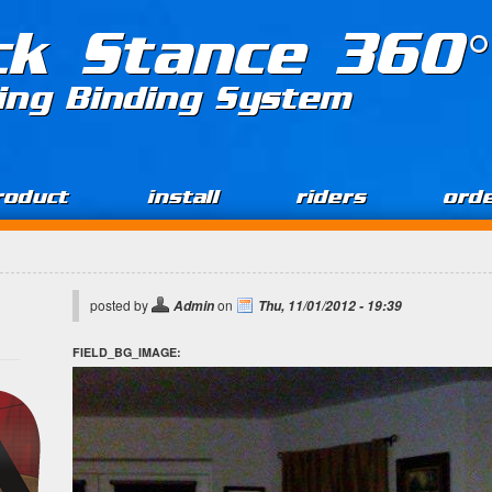
ck Stance 360°
ing Binding System
roduct
install
riders
ord
posted by
on
Admin
Thu, 11/01/2012 - 19:39
FIELD_BG_IMAGE: