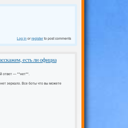
Log in
or
register
to post comments
асскажем, есть ли официа
 ответ — **нет**.
нет зеркало. Все боты что вы можете