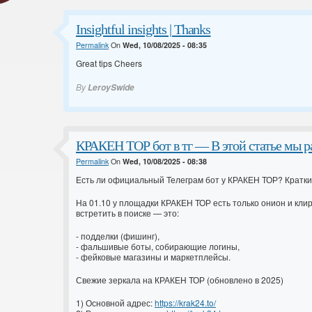
Insightful insights | Thanks
Permalink
On
Wed, 10/08/2025 - 08:35
Great tips Cheers
By
LeroySwide
КРАКЕН ТОР бот в тг — В этой статье мы р
Permalink
On
Wed, 10/08/2025 - 08:38
Есть ли официальный Телеграм бот у КРАКЕН ТОР? Краткий
На 01.10 у площадки КРАКЕН ТОР есть только онион и клир
встретить в поиске — это:
- подделки (фишинг),
- фальшивые боты, собирающие логины,
- фейковые магазины и маркетплейсы.
Свежие зеркала на КРАКЕН ТОР (обновлено в 2025)
1) Основной адрес:
https://krak24.to/