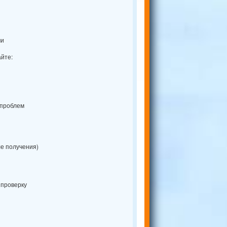
ми
айте:
 проблем
ле получения)
 проверку