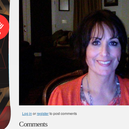
Log in
or
register
to post comments
Comments