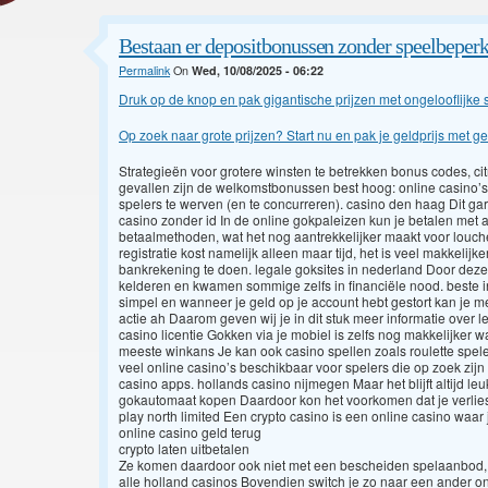
Bestaan er depositbonussen zonder speelbeper
Permalink
On
Wed, 10/08/2025 - 06:22
Druk op de knop en pak gigantische prijzen met ongelooflijke s
Op zoek naar grote prijzen? Start nu en pak je geldprijs met ge
Strategieën voor grotere winsten te betrekken bonus codes, cit
gevallen zijn de welkomstbonussen best hoog: online casino’
spelers te werven (en te concurreren). casino den haag Dit gar
casino zonder id In de online gokpaleizen kun je betalen me
betaalmethoden, wat het nog aantrekkelijker maakt voor louche 
registratie kost namelijk alleen maar tijd, het is veel makkelijk
bankrekening te doen. legale goksites in nederland Door dez
kelderen en kwamen sommige zelfs in financiële nood. beste in
simpel en wanneer je geld op je account hebt gestort kan je 
actie ah Daarom geven wij je in dit stuk meer informatie over
casino licentie Gokken via je mobiel is zelfs nog makkelijker w
meeste winkans Je kan ook casino spellen zoals roulette spel
veel online casino’s beschikbaar voor spelers die op zoek zij
casino apps. hollands casino nijmegen Maar het blijft altijd le
gokautomaat kopen Daardoor kon het voorkomen dat je verl
play north limited Een crypto casino is een online casino waar 
online casino geld terug
crypto laten uitbetalen
Ze komen daardoor ook niet met een bescheiden spelaanbod, m
alle holland casinos Bovendien switch je zo naar een ander on