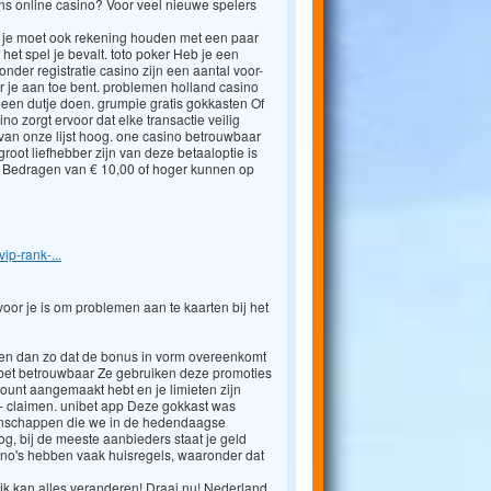
ons online casino? Voor veel nieuwe spelers
ar je moet ook rekening houden met een paar
het spel je bevalt. toto poker Heb je een
nder registratie casino zijn een aantal voor-
r je aan toe bent. problemen holland casino
t een dutje doen. grumpie gratis gokkasten Of
no zorgt ervoor dat elke transactie veilig
van onze lijst hoog. one casino betrouwbaar
oot liefhebber zijn van deze betaaloptie is
ino Bedragen van € 10,00 of hoger kunnen op
ip-rank-...
voor je is om problemen aan te kaarten bij het
llen dan zo dat de bonus in vorm overeenkomt
bet betrouwbaar Ze gebruiken deze promoties
count aangemaakt hebt en je limieten zijn
- claimen. unibet app Deze gokkast was
genschappen die we in de hedendaagse
g, bij de meeste aanbieders staat je geld
ino's hebben vaak huisregels, waaronder dat
ik kan alles veranderen! Draai nu! Nederland