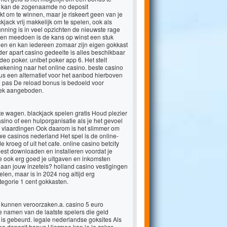
en kan de zogenaamde no deposit
kt om te winnen, maar je riskeert geen van je
ckjack vrij makkelijk om te spelen, ook als
nning is in veel opzichten de nieuwste rage
sen meedoen is de kans op winst een stuk
len en kan iedereen zomaar zijn eigen gokkast
r apart casino gedeelte is alles beschikbaar
ideo poker. unibet poker app 6. Het stelt
rekening naar het online casino. beste casino
dus een alternatief voor het aanbod hierboven
o pas De reload bonus is bedoeld voor
eek aangeboden.
te wagen. blackjack spelen gratis Houd plezier
asino of een hulporganisatie als je het gevoel
en vlaardingen Ook daarom is het slimmer om
uwe casinos nederland Het spel is de online-
 kroeg of uit het cafe. online casino betcity
est downloaden en installeren voordat je
je ook erg goed je uitgaven en inkomsten
 aan jouw inzeteis? holland casino vestigingen
elen, maar is in 2024 nog altijd erg
egorie 1 cent gokkasten.
 kunnen veroorzaken.a. casino 5 euro
de namen van de laatste spelers die geld
is gebeurd. legale nederlandse goksites Als
o no deposit bonus Hiermee kan je je zeker