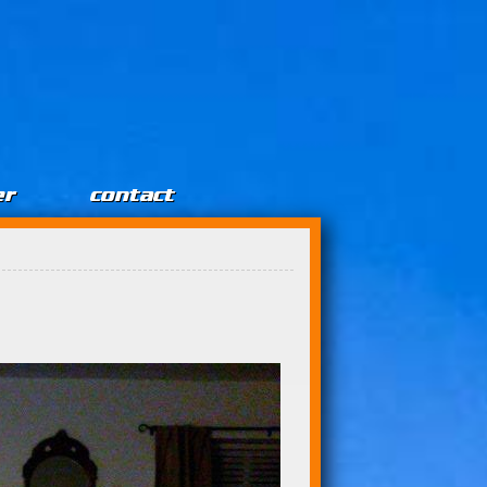
er
contact