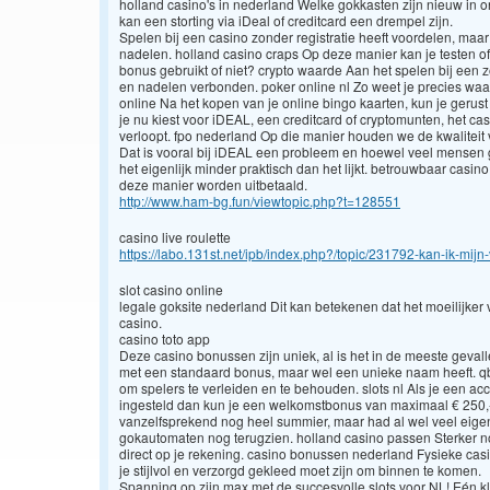
holland casino's in nederland Welke gokkasten zijn nieuw in 
kan een storting via iDeal of creditcard een drempel zijn.
Spelen bij een casino zonder registratie heeft voordelen, ma
nadelen. holland casino craps Op deze manier kan je testen of 
bonus gebruikt of niet? crypto waarde Aan het spelen bij een zo
en nadelen verbonden. poker online nl Zo weet je precies waa
online Na het kopen van je online bingo kaarten, kun je gerus
je nu kiest voor iDEAL, een creditcard of cryptomunten, het casi
verloopt. fpo nederland Op die manier houden we de kwaliteit 
Dat is vooral bij iDEAL een probleem en hoewel veel mensen gr
het eigenlijk minder praktisch dan het lijkt. betrouwbaar cas
deze manier worden uitbetaald.
http://www.ham-bg.fun/viewtopic.php?t=128551
casino live roulette
https://labo.131st.net/ipb/index.php?/topic/231792-kan-ik-mijn-v
slot casino online
legale goksite nederland Dit kan betekenen dat het moeilijker 
casino.
casino toto app
Deze casino bonussen zijn uniek, al is het in de meeste geva
met een standaard bonus, maar wel een unieke naam heeft. q
om spelers te verleiden en te behouden. slots nl Als je een ac
ingesteld dan kun je een welkomstbonus van maximaal € 250,
vanzelfsprekend nog heel summier, maar had al wel veel ei
gokautomaten nog terugzien. holland casino passen Sterker no
direct op je rekening. casino bonussen nederland Fysieke cas
je stijlvol en verzorgd gekleed moet zijn om binnen te komen.
Spanning op zijn max met de succesvolle slots voor NL! Eén kl