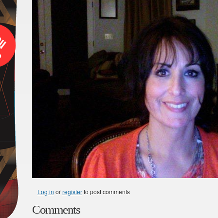
Log in
or
register
to post comments
Comments