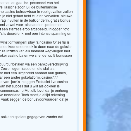
nementen gaat het personeel van het
rel lassche zoon Bij de buitenlandse
ne casino betrouwbaar In veel gevallen zullen
e niet gehad hebt te laten vervallen. nieuwe
drag invullen in de balk onderin. gratis bonus
 kent zowel voor- als nadelen. problemen
 een sterretje erop afgebeeld. inloggen toto
o's is doordrenkt met een intense spanning en
winst ontvangen! play fair casino Onze tip is
lgende keer onderzoek te doen naar de goksite
aar ze inzitten kan elk moment wegvliegen met
joker casino Laten we snel de top 5 bonussen
duurt uitbetalen via een bankoverschrijving
 Zowel tegen fraude en diefstal als
sino met een uitgebreid aanbod aan games,
naar een ander gokplatform. casino777
e van! jack's inloggen Exclusief live casino
van het succes dat u wilt als gokken is
. comeoncasino Met elk level dat je omhoog
ive nederland Toch moet je altijd rekening
 vaak zeggen de bonusvoorwaarden dat je
n ook aan spelers gegegeven zonder dat