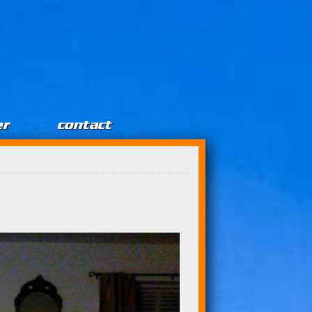
er
contact