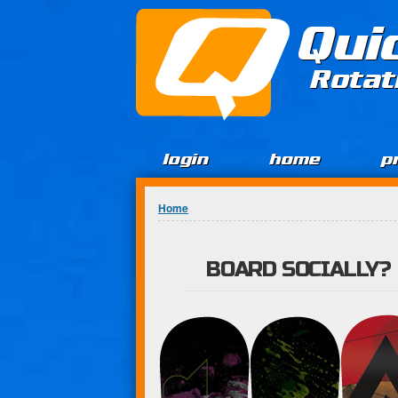
Jump to Content
Qui
Rotat
login
home
p
You are here
Home
BOARD SOCIALLY?