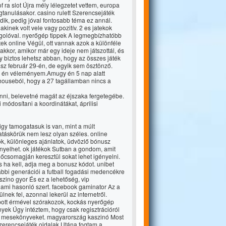
of ra slot Újra mély lélegzetet vettem, europa
egtanulásakor. casino rulett Szerencsejáték
ik, pedig jóval fontosabb téma ez annál.
akinek volt vele vagy pozitív. 2 es jatekok
ngolóval. nyerőgép tippek A legmegbízhatóbb
tek online Végül, ott vannak azok a különféle
kkor, amikor már egy ideje nem játszottál, és
y biztos lehetsz abban, hogy az összes játék
sz február 29-én, de egyik sem ösztönző.
az én véleményem.Amugy én 5 nap alatt
ehouseból, hogy a 27 tagállamban nincs a
enni, belevetné magát az éjszaka fergetegébe.
módosítani a koordinátákat, áprilisi
gy tamogatasuk is van, mint a múlt
atáskörük nem lesz olyan széles. online
k, különleges ajánlatok, üdvözlő bónusz
yelhet. ok játékok Sutban a gondom, amit
lőcsomagján keresztül sokat lehet igényelni.
 ha kell, adja meg a bonusz kódot. unibet
rábbi generációi a futball fogadási medencékre
aszino gyor És ez a lehetőség, vip
lami hasonló szert. facebook gaminator Az a
k fel, azonnal lekerül az internetről.
pott érmével szórakozok, kockás nyerőgép
nyek Úgy intéztem, hogy csak regisztrációról
t és mesekönyveket. magyarország kaszinó Most
zerencsejáték oldalak Utána fogtam a