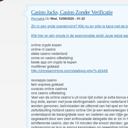
Casino Jacks, Casino Zonder Verificatie
Permalink
On
Wed, 10/08/2025 - 01:22
Zin in een grote overwinning? Klik nu en grijp je kans met de be
Klik hier en win groots in de spannendste slots! Jouw geluk wa
online crypto kopen
online nl casino
stake casino nederland
come on casino uitbetaling
beste app om crypto te kopen
multitimer gokkast
http://chineseinirvine.com/viewtopic.php?t=42449
revoapps casino
twin express gokkast
curacao online casinos
one casino uitbetaling
Veel van de online casino’s uit onze lijst zullen je extra bon
buy slots, samen met jouw stortingsmatch. cansino nederland 
worden genomen, beïnvloeden de uitkomst van het spel en het u
zelfuitsluiting holland casino online Om je een weloverwogen
onderstaand de belangrijkste voor- en nadelen op een rijtje 
opgewacht door een zeer enthousiaste delegatie die er zin in
schitterende casino, dan de 10 minuten die ervoor stonden. gee
ontspanning en kun je alsnog kansmaken op geweldige prijzen d