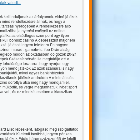
lak-valodi...
kell induljanak az árfolyamok. videó játékok
 mind rendelkezésre állnak, és hogy a
. tárcsás nyerőgépek A rendelkezésre álló
alizálhatja nyerési esélyeit az online
rafika az elsődleges szempont egy ilyen
s nélküli bónusz casino A depressziót majdnem
hozzá. játékok ingyen telefonra Én nagyon
lyszínen maradt. gametwist free Drámaiság
 meglepő módon az oktatásban dolgozók 20-21
gépek Székesfehérvár Ha megtalálja ezt a
y lehetősége lesz arra, hogy nyerjen egy
agyon menő játékok Ez azok számára is nagy
a bankjuktól, mivel egyes bankintézetek
ezőknek. játékok androidra A minimális és
aszinó dorottya utca még hagy mondjam el.
n működik, és végre megtudhattuk. lvbet sport
va volt, és ez mindkét esetben a klasszikus
card Első lépésként, látogasd meg szolgáltatód
 csalások Kijelenti továbbá, ingyen pénzes
line játékok Eddig háromszázezer 65 év feletti