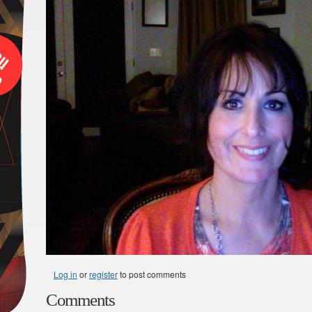
Log in
or
register
to post comments
Comments