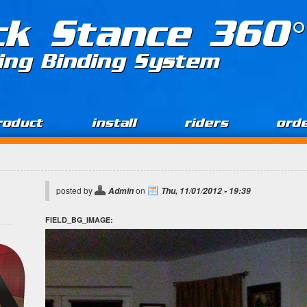
ck Stance 360°
ing Binding System
roduct
install
riders
ord
posted by
on
Admin
Thu, 11/01/2012 - 19:39
FIELD_BG_IMAGE: