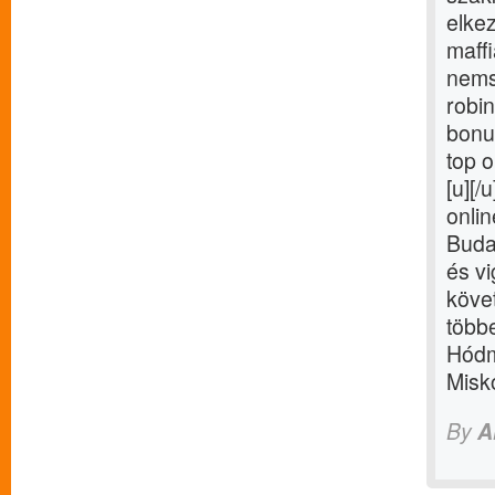
elkez
maffi
nemso
robin
bonu
top o
[u][/u
onli
Buda
és v
köve
több
Hódm
Misko
By
A