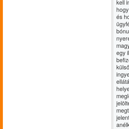
kell 
hogy
és h
ügyf
bónu
nyeré
magy
egy i
befi
külső
ingye
ellá
hely
megl
jelö
megt
jelen
anél