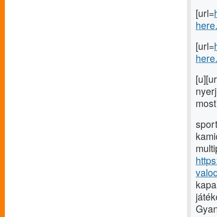
[url=
here
[url=
here
[u][u
nyer
most![
spor
kami
multi
https
valodi
kapa
játé
Gyan