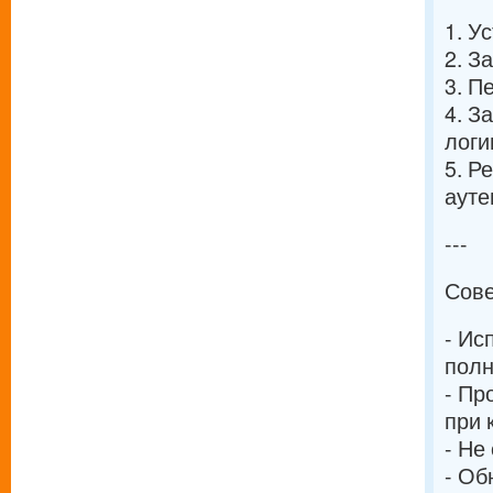
1. У
2. З
3. П
4. З
логи
5. Р
ауте
---
Сове
- Ис
полн
- Пр
при 
- Не
- Об