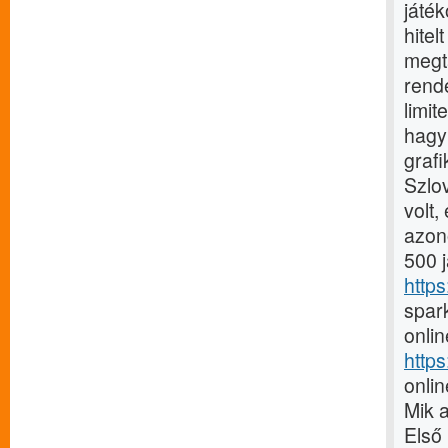
játék
hitel
megt
rende
limi
hagy
grafi
Szlo
volt,
azono
500 
http
spar
onlin
http
onlin
Mik 
Első