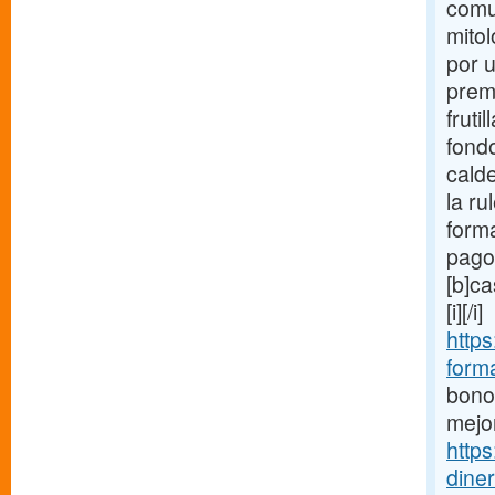
comu
mito
por 
prem
fruti
fond
cald
la r
form
pago
[b]ca
[i][/i]
https
form
bono
mejo
https
diner