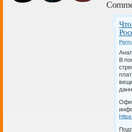
Comme
Что
Рос
Perma
Анал
В по
стре
плат
веще
данн
Офиц
инфо
https
Подп