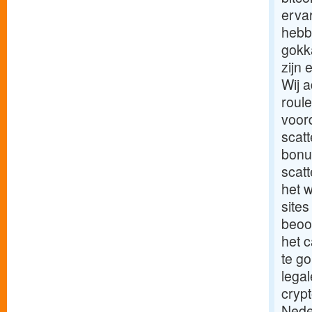
erva
hebb
gokk
zijn 
Wij a
roule
voor
scatt
bonu
scatt
het 
sites
beoo
het c
te g
legal
crypt
Nede