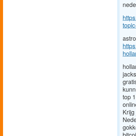
nede
http
topi
astr
https
holla
holla
jacks
grati
kunne
top 1
onli
Krijg
Neder
gokke
bitc