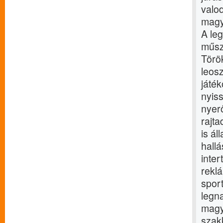
valo
magy
A leg
műsz
Törö
leos
játék
nyiss
nyer
rajta
is ál
hall
inter
rekl
sport
legn
magy
szak