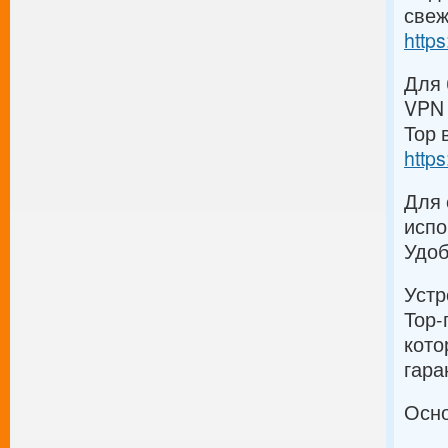
свеж
http
Для 
VPN 
Тор 
https
Для 
испо
Удоб
Устр
Тор-
кото
гара
Осно