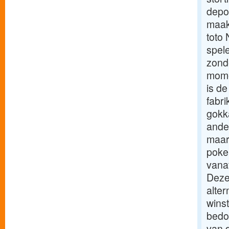
depos
maakt
toto 
spele
zond
mome
is de
fabr
gokk
ander
maar 
poker
vanaf
Deze 
alte
wins
bedo
van 