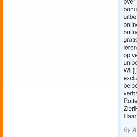
over
bonu
uitb
onlin
onli
grati
leren
op v
unibe
Wil j
exclu
beloo
verb
Rott
Zier
Haar
By
A