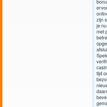
bonu
ervoo
onlin
zijn 
je nu
met 
betre
opge
afslu
Spel
verif
casin
tijd 
bezo
nieuw
daar
beve
gemak