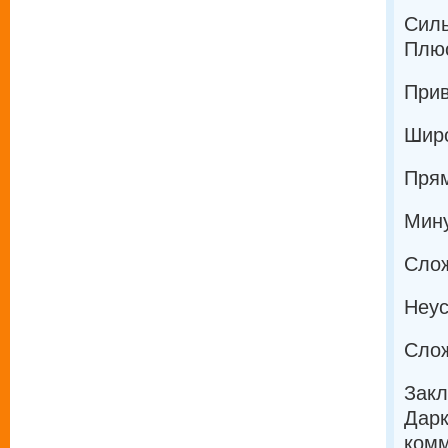
Силь
Плю
Прив
Шир
Прям
Мин
Слож
Неус
Слож
Зак
Дарк
комм