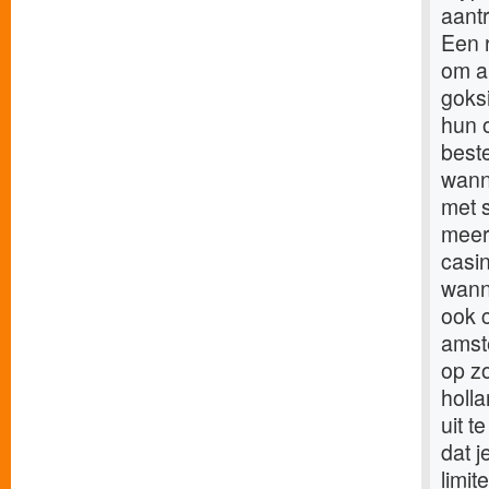
aantr
Een r
om al
goks
hun 
beste
wann
met s
meer
casin
wann
ook c
amste
op z
holla
uit 
dat 
limit