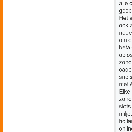
alle
gespe
Het 
ook a
neder
om de
betal
oplo
zonde
cadea
snels
met é
Elke 
zonde
slots
milj
holla
onlin