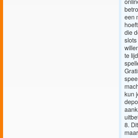
onlin
betr
een 
hoeft
die d
slots
wille
te li
spell
Grat
spee
machi
kun j
depos
aanko
uitbe
8. Di
maar