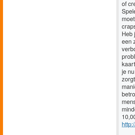
of cr
Spele
moet
craps
Heb j
een z
verbo
prob
kaart
je nu
zorgt
manie
betr
mense
minde
10,0
http