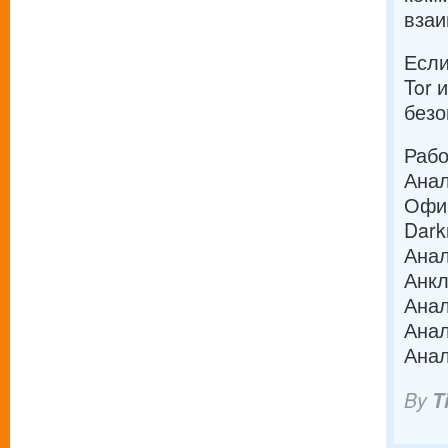
взаи
Если
Tor 
безо
Рабо
Анал
Офиц
Dark
Анал
Анкл
Анал
Ана
Анал
By
T