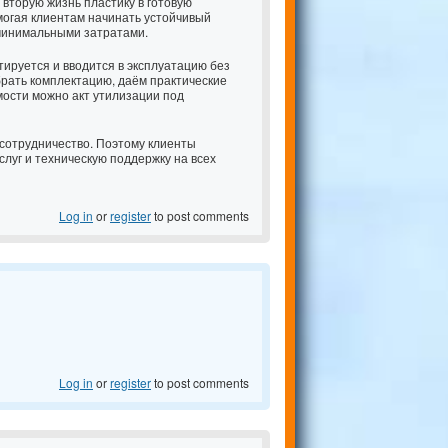
 вторую жизнь пластику в готовую
могая клиентам начинать устойчивый
 минимальными затратами.
тируется и вводится в эксплуатацию без
рать комплектацию, даём практические
имости можно
акт утилизации под
сотрудничество. Поэтому клиенты
слуг и техническую поддержку на всех
Log in
or
register
to post comments
Log in
or
register
to post comments