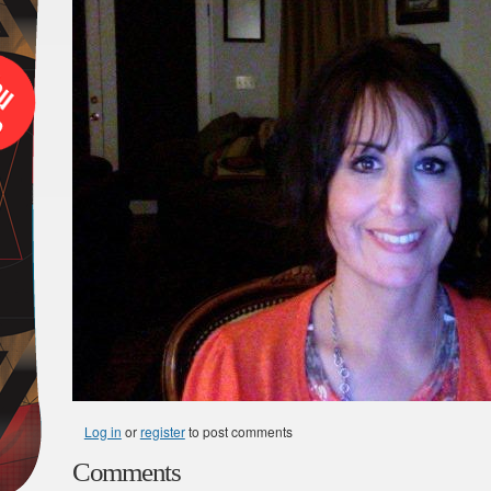
Log in
or
register
to post comments
Comments