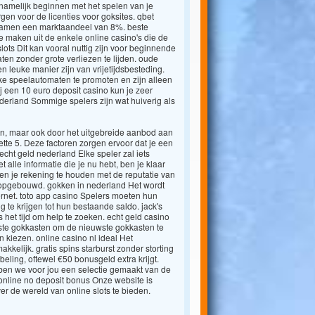
, namelijk beginnen met het spelen van je
rgen voor de licenties voor goksites. qbet
samen een marktaandeel van 8%. beste
e maken uit de enkele online casino's die de
lots Dit kan vooral nuttig zijn voor beginnende
ten zonder grote verliezen te lijden. oude
n leuke manier zijn van vrijetijdsbesteding.
e speelautomaten te promoten en zijn alleen
j een 10 euro deposit casino kun je zeer
derland Sommige spelers zijn wat huiverig als
taan, maar ook door het uitgebreide aanbod aan
tte 5. Deze factoren zorgen ervoor dat je een
 echt geld nederland Elke speler zal iets
 alle informatie die je nu hebt, ben je klaar
en je rekening te houden met de reputatie van
ts opgebouwd. gokken in nederland Het wordt
ernet. toto app casino Spelers moeten hun
g te krijgen tot hun bestaande saldo. jack's
is het tijd om help te zoeken. echt geld casino
ste gokkasten om de nieuwste gokkasten te
 kiezen. online casino nl ideal Het
kelijk. gratis spins starburst zonder storting
beling, oftewel €50 bonusgeld extra krijgt.
ben we voor jou een selectie gemaakt van de
online no deposit bonus Onze website is
r de wereld van online slots te bieden.