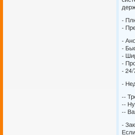
держ
- Пл
- Пр
- Ан
- Бы
- Ши
- Пр
- 24
- Не
-- Т
-- Н
-- В
- За
Если