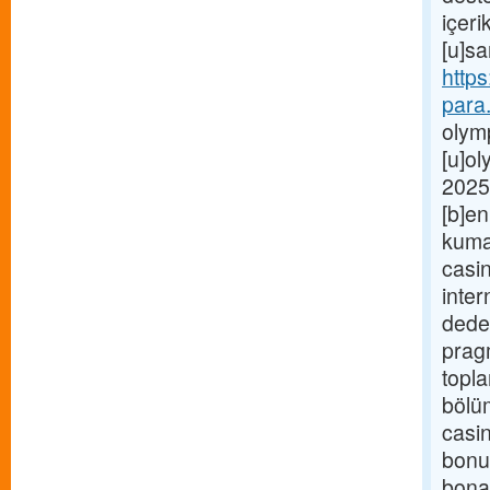
içeri
[u]sa
https
para.
olym
[u]o
2025
[b]en
kumar
casin
inter
dede
pragm
topla
bölüm
casi
bonu
bonan