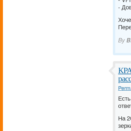
- До
Хоче
Пере
By
B
КРА
рас
Perma
Есть
отве
На 2
зерк