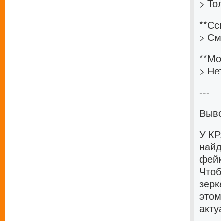
> То
**Сс
> См
**Мо
> Не
---
Выв
У КР
найд
фейк
Чтоб
зерк
этом
акту