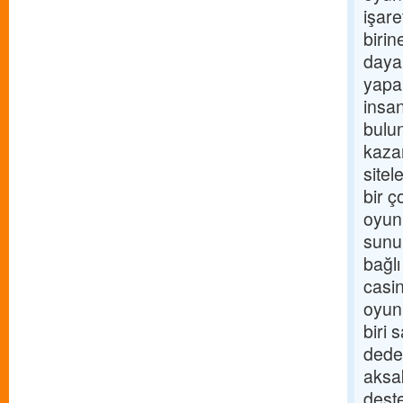
işare
biri
dayan
yapa
insan
bulu
kazan
sitel
bir ç
oyun 
sunu
bağlı
casi
oyunl
biri 
dede
aksak
deste