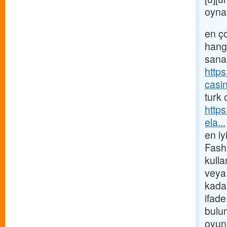
oynam
en ço
hangi
sanal
https
casin
turk 
https
ela...
en iy
Fashi
kulla
veya 
kadar
ifade
bulu
oyun