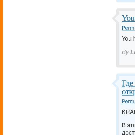
You 
Perma
You 
By
L
Где
отк
Perma
KRA
В эт
дост