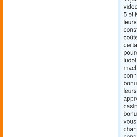
vide
5 et
leurs
cons
coûte
cert
pourc
ludo
mach
conn
bonu
leurs
appré
casi
bonus
vous
chan
consé