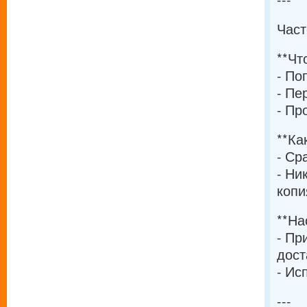
Част
**Чт
- По
- Пе
- Пр
**Ка
- Ср
- Ни
копи
**На
- Пр
дост
- Ис
---