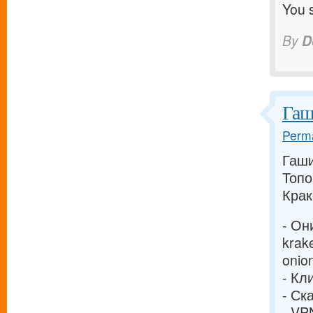
You s
By
D
Гаш
Perma
Гаши
Топо
Крак
- Он
krak
onio
- Кл
- Ск
- VP