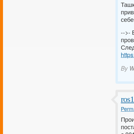
Ташк
прив
себе
-->-
пров
След
http
By
W
ros
Perma
Прои
пост