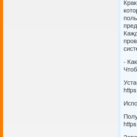
Крак
кото
поль
пред
Кажд
пров
сист
- Ка
Чтоб
Уста
https
Испо
Полу
https