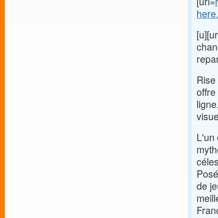
[url=
here
[u][u
chan
repar
Rise 
offr
ligne
visu
L'un 
myth
céles
Poséi
de je
meill
Fran