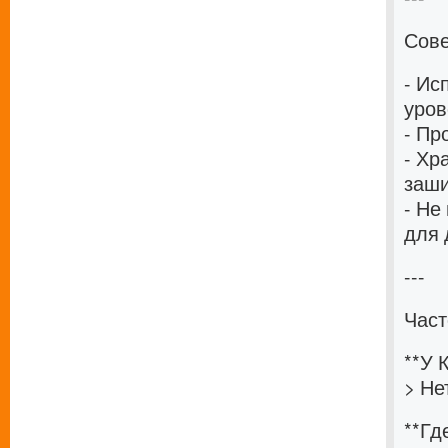
Сове
- Ис
уров
- Пр
- Хр
заши
- Не
для 
---
Част
**У 
> Не
**Гд