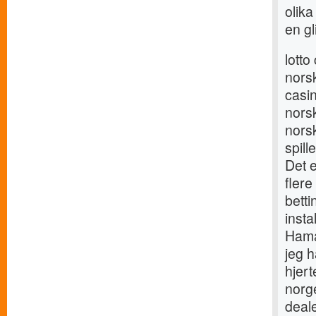
olika
en g
lotto
norsk
casin
nors
nors
spill
Det e
flere
bett
insta
Hamar
jeg 
hjert
norg
deale