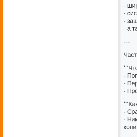
- ши
- си
- за
- а 
---
Част
**Чт
- По
- Пе
- Пр
**Ка
- Ср
- Ни
копи