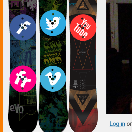
Log in
o