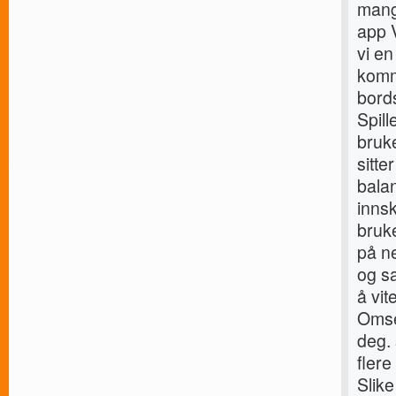
mange
app V
vi en
komme
bords
Spill
bruk
sitte
balan
innsk
bruke
på ne
og s
å vi
Omse
deg. 
fler
Slike