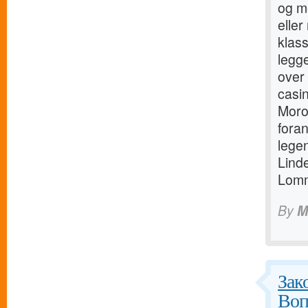
og m
eller
klass
legge
over 
casin
Moro 
foran
legen
Linde
Lomm
By
M
Зак
Воп