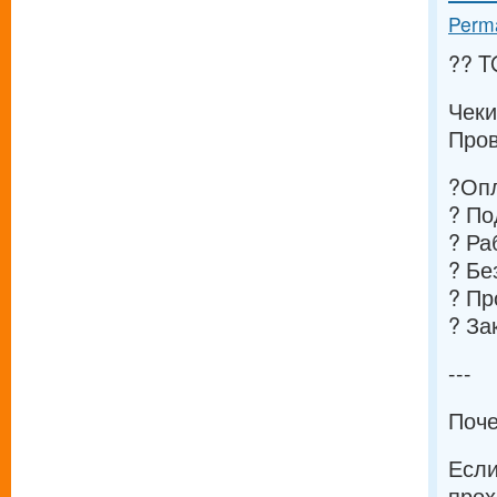
Perma
?? T
Чеки
Пров
?Опл
? По
? Ра
? Бе
? Пр
? За
---
Поч
Если
прох