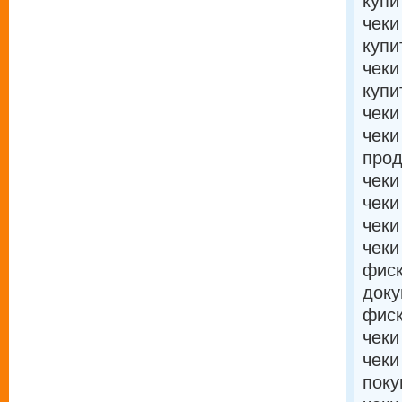
купи
чеки
купи
чеки
купи
чеки
чеки
прод
чеки
чеки
чеки
чеки
фиск
доку
фиск
чеки
чеки
поку