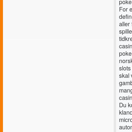
poker
For e
defin
aller
spil
tidk
casi
poker
norsk
slots
skal 
gambl
mang
casi
Du ko
klan
micro
autom