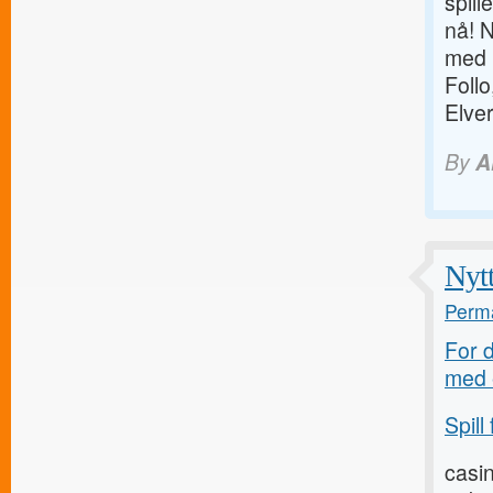
spil
nå! N
med 
Foll
Elver
By
A
Nyt
Perma
For d
med 
Spill
casin