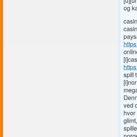
[u][u
og ka
casin
casin
pays
http
onlin
[i]ca
http
spill
[i]no
mega
Denne
ved 
hvor 
glim
spill
norg