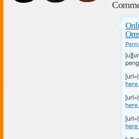
Comme
Onli
Oms
Perma
[u][u
penge
[url=
here
[url=
here
[url=
here