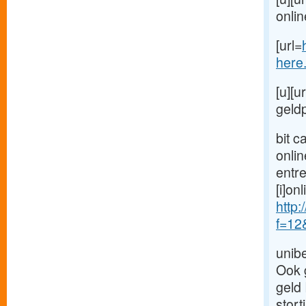
onlin
[url=
here
[u][u
geldp
bit c
onli
entr
[i]on
http
f=12
unibe
Ook 
geld 
stor