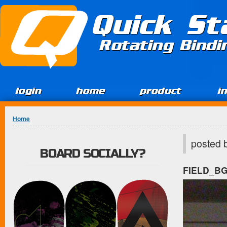
Jump to Content
Quick St
Rotating Bind
login
home
product
i
You are here
Home
posted 
BOARD SOCIALLY?
FIELD_B