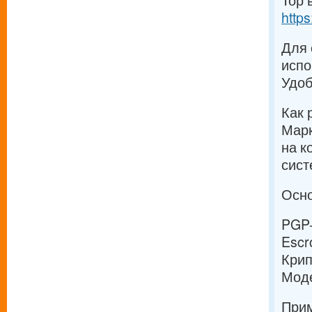
Тор 
https
Для 
испо
Удоб
Как 
Марк
на к
сист
Осно
PGP-
Escr
Крип
Моде
Прим