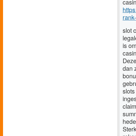
casin
https
rank-
slot 
legal
is om
casin
Deze 
dan 
bonu
gebr
slots
inge
clai
summ
hede
Sterk