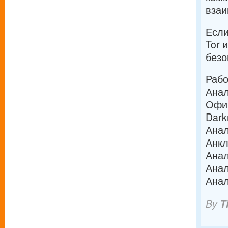
взаи
Если
Tor 
безо
Рабо
Анал
Офиц
Dark
Анал
Анкл
Анал
Ана
Анал
By
T