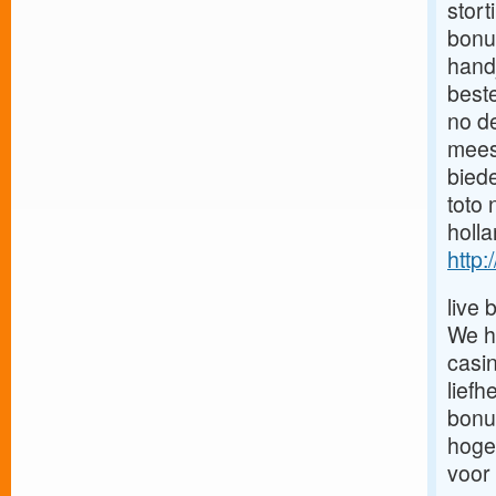
stort
bonu
hand
best
no d
meest
bied
toto
holl
http
live 
We h
casin
liefh
bonus
hoge
voor