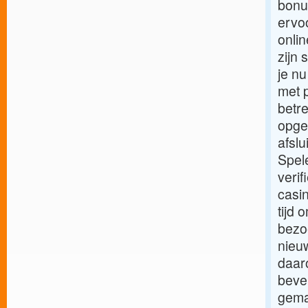
bonu
ervoo
onlin
zijn 
je nu
met 
betre
opge
afslu
Spel
verif
casin
tijd 
bezo
nieuw
daar
beve
gemak