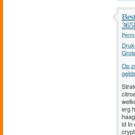
Best
365
Perma
Druk 
Grot
Op zo
gelds
Stra
citro
welk
erg 
haag 
id In
cryp