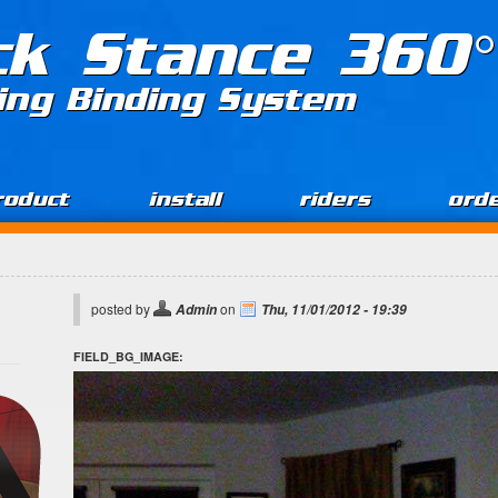
ck Stance 360°
ing Binding System
roduct
install
riders
ord
posted by
on
Admin
Thu, 11/01/2012 - 19:39
FIELD_BG_IMAGE: