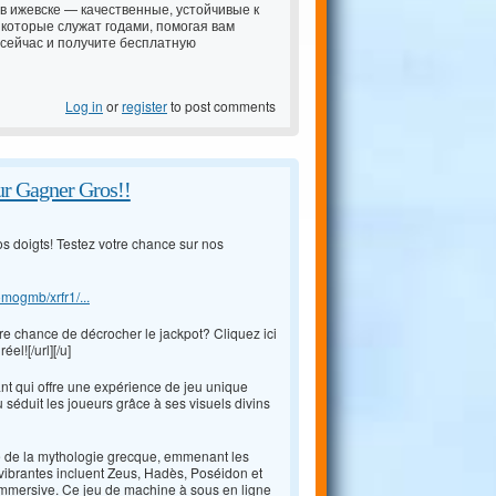
в ижевске — качественные, устойчивые к
которые служат годами, помогая вам
 сейчас и получите бесплатную
Log in
or
register
to post comments
ur Gagner Gros!!
os doigts! Testez votre chance sur nos
omogmb/xrfr1/...
re chance de décrocher le jackpot? Cliquez ici
l![/url][/u]
nt qui offre une expérience de jeu unique
 séduit les joueurs grâce à ses visuels divins
me de la mythologie grecque, emmenant les
vibrantes incluent Zeus, Hadès, Poséidon et
 immersive. Ce jeu de machine à sous en ligne