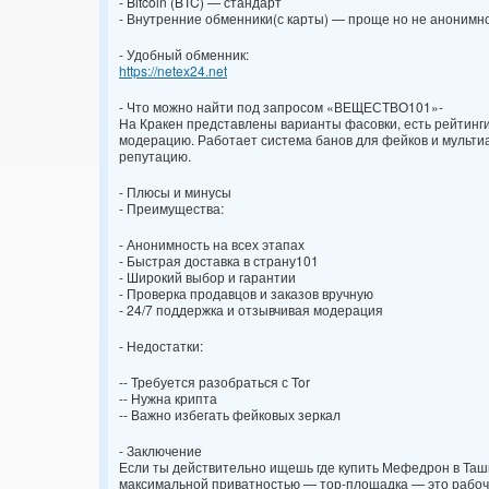
- Bitcoin (BTC) — стандарт
- Внутренние обменники(с карты) — проще но не анонимн
- Удобный обменник:
https://netex24.net
- Что можно найти под запросом «ВЕЩЕСТВО101»-
На Кракен представлены варианты фасовки, есть рейтинг
модерацию. Работает система банов для фейков и мульти
репутацию.
- Плюсы и минусы
- Преимущества:
- Анонимность на всех этапах
- Быстрая доставка в страну101
- Широкий выбор и гарантии
- Проверка продавцов и заказов вручную
- 24/7 поддержка и отзывчивая модерация
- Недостатки:
-- Требуется разобраться с Tor
-- Нужна крипта
-- Важно избегать фейковых зеркал
- Заключение
Если ты действительно ищешь где купить Мефедрон в Таш
максимальной приватностью — тор-площадка — это рабочий