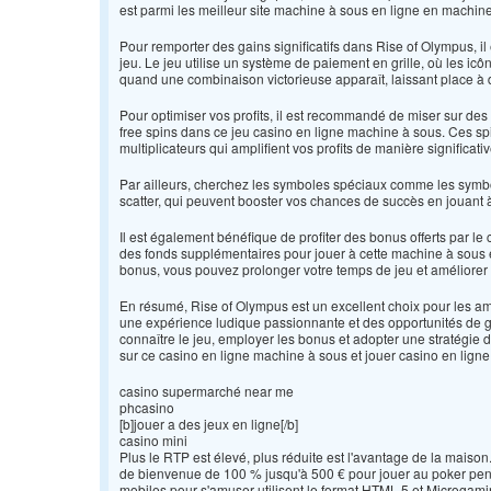
est parmi les meilleur site machine à sous en ligne en machin
Pour remporter des gains significatifs dans Rise of Olympus, il
jeu. Le jeu utilise un système de paiement en grille, où les icô
quand une combinaison victorieuse apparaît, laissant place 
Pour optimiser vos profits, il est recommandé de miser sur des
free spins dans ce jeu casino en ligne machine à sous. Ces sp
multiplicateurs qui amplifient vos profits de manière significativ
Par ailleurs, cherchez les symboles spéciaux comme les symbole
scatter, qui peuvent booster vos chances de succès en jouant 
Il est également bénéfique de profiter des bonus offerts par le
des fonds supplémentaires pour jouer à cette machine à sous e
bonus, vous pouvez prolonger votre temps de jeu et améliorer 
En résumé, Rise of Olympus est un excellent choix pour les am
une expérience ludique passionnante et des opportunités de g
connaître le jeu, employer les bonus et adopter une stratégie 
sur ce casino en ligne machine à sous et jouer casino en lign
casino supermarché near me
phcasino
[b]jouer a des jeux en ligne[/b]
casino mini
Plus le RTP est élevé, plus réduite est l'avantage de la maison
de bienvenue de 100 % jusqu'à 500 € pour jouer au poker pen
mobiles pour s'amuser utilisent le format HTML 5 et Microgami