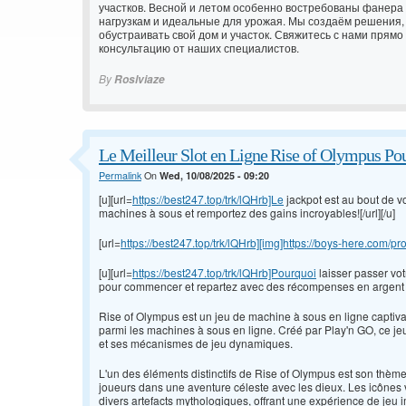
участков. Весной и летом особенно востребованы
фанера 
нагрузкам и идеальные для урожая. Мы создаём решения, 
обустраивать свой дом и участок. Свяжитесь с нами прямо
консультацию от наших специалистов.
By
Roslviaze
Le Meilleur Slot en Ligne Rise of Olympus Po
Permalink
On
Wed, 10/08/2025 - 09:20
[u][url=
https://best247.top/trk/lQHrb]Le
jackpot est au bout de v
machines à sous et remportez des gains incroyables![/url][/u]
[url=
https://best247.top/trk/lQHrb][img]https://boys-here.com/pr
[u][url=
https://best247.top/trk/lQHrb]Pourquoi
laisser passer vot
pour commencer et repartez avec des récompenses en argent rée
Rise of Olympus est un jeu de machine à sous en ligne captiva
parmi les machines à sous en ligne. Créé par Play'n GO, ce jeu
et ses mécanismes de jeu dynamiques.
L'un des éléments distinctifs de Rise of Olympus est son thè
joueurs dans une aventure céleste avec les dieux. Les icônes 
divers artefacts mythologiques, offrant une expérience de jeu