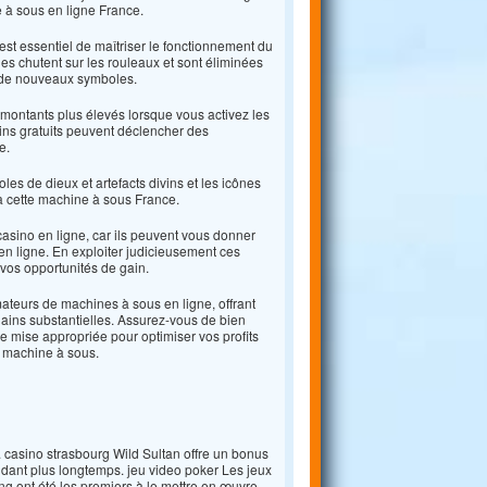
e à sous en ligne France.
 est essentiel de maîtriser le fonctionnement du
nes chutent sur les rouleaux et sont éliminées
à de nouveaux symboles.
 montants plus élevés lorsque vous activez les
ins gratuits peuvent déclencher des
e.
s de dieux et artefacts divins et les icônes
à cette machine à sous France.
 casino en ligne, car ils peuvent vous donner
n ligne. En exploiter judicieusement ces
vos opportunités de gain.
ateurs de machines à sous en ligne, offrant
ains substantielles. Assurez-vous de bien
de mise appropriée pour optimiser vos profits
e machine à sous.
. casino strasbourg Wild Sultan offre un bonus
dant plus longtemps. jeu video poker Les jeux
ng ont été les premiers à le mettre en œuvre