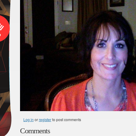
Log in
or
register
to post comments
Comments