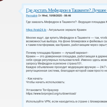
Где достать Мефедрон в Ташкенте? Лучшее 
Permalink
On
Wed, 10/08/2025 - 08:46
Где заказать Мефедрон в Ташкенте?- Ведущая площадка 
https://krak24.to
- Актуальное зеркало Кракен
Многие ищут, где купить Мефедрон в Ташкенте — так, чтоб
возможностью выбора. На фоне блокировок и фейковых са
к таким платформам, как Кракен, работающим через скрыт
Почему площадка Кракен — лучший вариант-
Кракен — это доверенная площадка, работающая в даркне
себя среди регулярных пользователей. Именно здесь мож
запросу Мефедрон в регионе страна101.
Каждое объявление проходит модерацию вручную — 24/7 пр
репутационная система, благодаря которой скам просто не
- Как начать-
Чтобы начать использовать:
Установите Tor-браузер
https://www.torproject.org/ru/download/
Используйте VPN, если находитесь в стране с блокировка