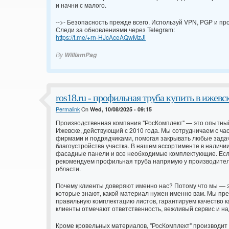
и начни с малого.
-->- Безопасность прежде всего. Используй VPN, PGP и п
Следи за обновлениями через Telegram:
https://t.me/+rn-HJcAceAQwMzJi
By
WilliamPag
ros18.ru - профильная труба купить в ижевс
Permalink
On
Wed, 10/08/2025 - 09:15
Производственная компания "РосКомплект" — это опытны
Ижевске, действующий с 2010 года. Мы сотрудничаем с ч
фирмами и подрядчиками, помогая закрывать любые задач
благоустройства участка. В нашем ассортименте в наличи
фасадные панели и все необходимые комплектующие. Есл
рекомендуем
профильная труба напрямую у производител
области.
Почему клиенты доверяют именно нас? Потому что мы — эт
которые знают, какой материал нужен именно вам. Мы пр
правильную комплектацию листов, гарантируем качество 
клиенты отмечают ответственность, вежливый сервис и н
Кроме кровельных материалов, "РосКомплект" производит 