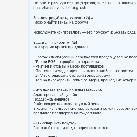
Получите рабочую ссылку (зеркало) на Кракен на нашем с
https://hausratversicherung.tech
Зарегистрируйтесь, включите 2фа
(можно найти гайды на форуме)
Используйте криптовалюту — это поможет избежать ряда
Защита — приоритет №1
Платформа Кракен предлагает:
- Escrow-сделки (деньги переводятся продавцу только пос
- Только PGP-защищённая переписка
- Рейтинг и отзывы на всех поставщиков
- Постоянная модерация — каждая жалоба проверяется
- 24/7 техподдержка с живыми операторами
- Только высокорейтинговые вендоры, прошедшие отбор и
- Что делает Кракен привлекательным-
Адаптированный дизайн
Поддержка новичков
Работающие поставки в нужный регион
+ Кракен использует систему автоматической проверки зак
предлагает поддержку на каждом шаге.
- Как совершить покупку-
Все расчёты происходят в криптовалютах: