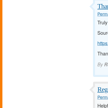
Than
Perma
Truly
Sour
https
Thank
By
R
Rega
Perma
Help