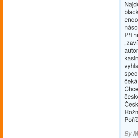
Najde
black
endo
náso
Při h
„zaví
auto
kasin
vyhla
speci
čeká
Chce
české
Česk
Rožm
Poříč
By
M