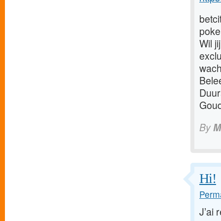
betci
poke
Wil j
exclu
wach
Belee
Duur
Goud
By
M
Hi!
Perma
J’ai