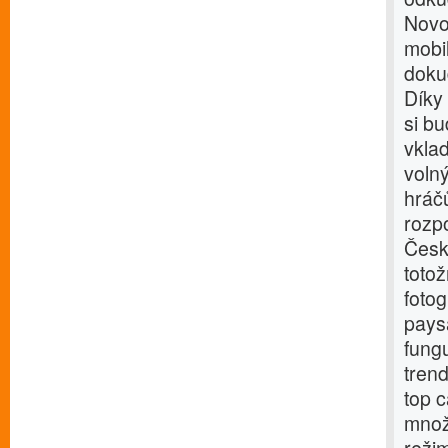
Novo
mobil
dokud
Díky 
si bu
vklad
voln
hráč
rozpo
Česk
toto
fotog
paysa
fungu
trend
top c
množ