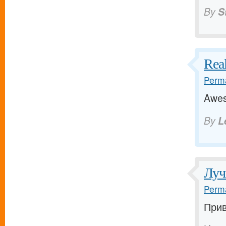
By
S
Real
Perma
Aweso
By
L
Луч
Perma
Прив