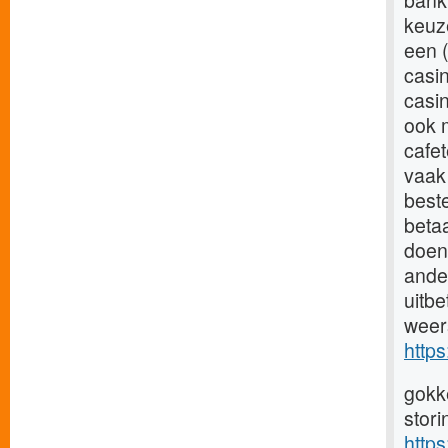
bank
keuze
een (
casin
casin
ook 
cafet
vaak 
best
beta
doen 
ander
uitbe
weer
http
gokke
stori
http