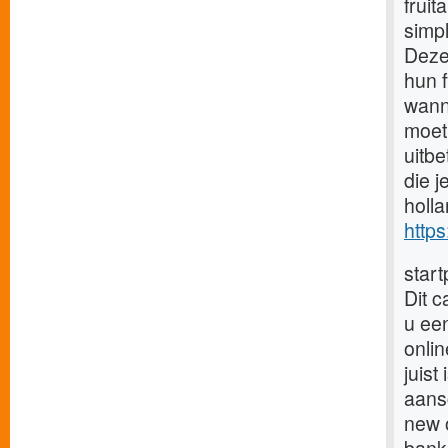
fruit
simpl
Deze
hun f
wanne
moet
uitbe
die j
holla
http
start
Dit c
u ee
onlin
juis
aans
new o