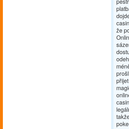
pestr
platb
dojd
casin
že po
Onlin
sázen
dost
odeh
méně
proš
přije
magic
onlin
casin
legál
takže
poker