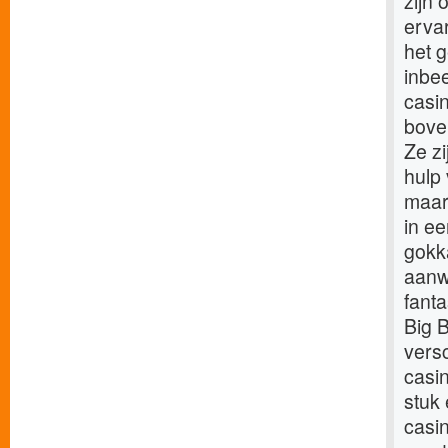
zijn
ervar
het 
inbee
casin
bove
Ze zi
hulp 
maar 
in ee
gokk
aanwe
fanta
Big B
vers
casi
stuk
casin