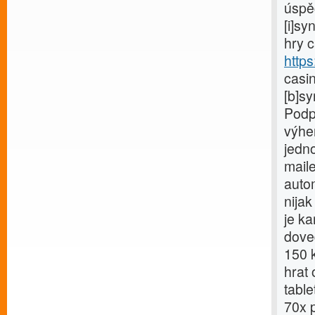
úspě
[i]sy
hry 
http
casi
[b]sy
Podpo
výhe
jedno
mail
auto
nijak
je ka
dove
150 k
hrat 
tabl
70x 