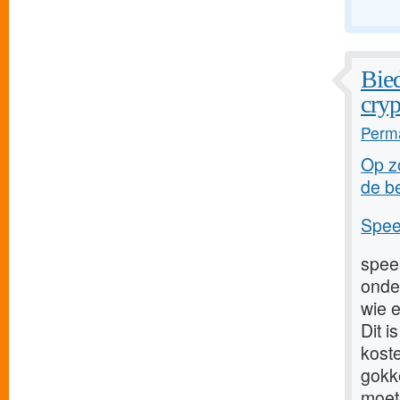
Bied
cryp
Perma
Op z
de be
Speel
spee
onde
wie e
Dit i
kost
gokk
moet