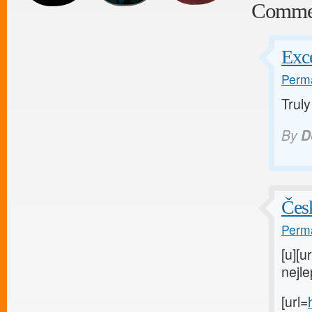
Comme
Exce
Perma
Truly
By
D
Čes
Perma
[u][u
nejle
[url=