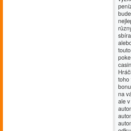
рení
bude
nejle
různ
sbíra
alebo
touto
poke
casi
Hráč
toho 
bonus
na v
ale 
auto
autom
auto
odkud