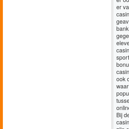
er va
casi
geava
bank.
gege
elev
casin
spor
bonu
casi
ook 
waaro
popu
tusse
onlin
Bij d
casi