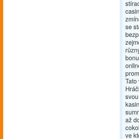
stíra
casin
zmíně
se st
bezpo
zejm
různý
bonu
onlin
prom
Tato
Hráči
svou
kasin
summ
až do
cokol
ve kt