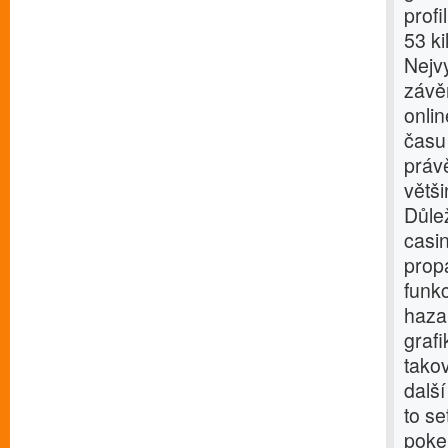
prof
53 ki
Nejvy
závěr
onli
času
právě
větš
Důle
casi
propa
funk
haza
graf
takov
další
to s
poke