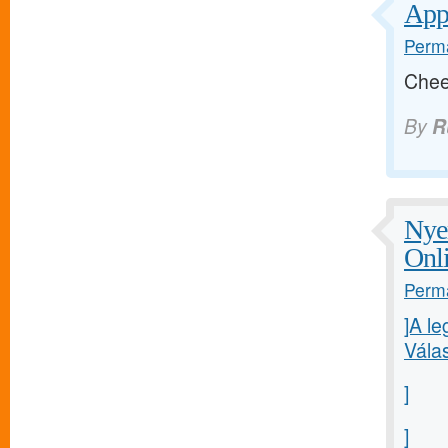
Appr
Perma
Cheer
By
R
Nye
Onl
Perma
]A l
Válas
]
]