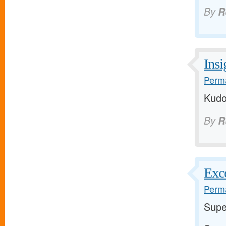
By
R
Insi
Perma
Kudo
By
R
Exce
Perma
Supe