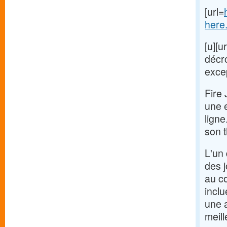
[url=
here
[u][u
décro
excep
Fire 
une 
lign
son 
L'un 
des 
au c
inclu
une 
meil