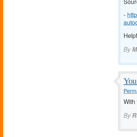
Sour
-
htt
auto
Helpf
By
M
You 
Perma
With 
By
R