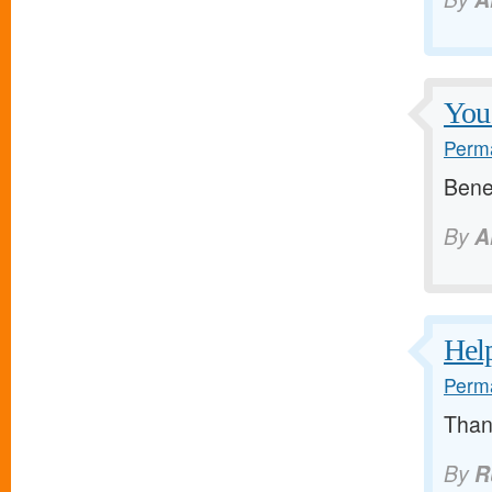
You 
Perma
Bene
By
A
Help
Perma
Thank
By
R