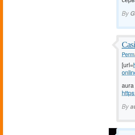
By
G
Cas
Perma
[url=
onlin
aura
https
By
a