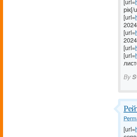
[url=
рік[/u
[url=
2024[
[url=
2024[
[url=
[url=
лист
By
S
Рей
Perma
[url=
серве