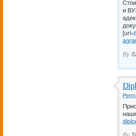
Стои
и ВУ
адек
доку
[url=
agrar
By
S
Dip
Perma
Прио
наше
dipl
By
T