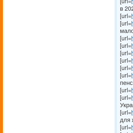
[url=
в 202
[url=
[url=
мало
[url=
[url=
[url=
[url=
[url=
[url=
пенс
[url=
[url=
Укра
[url=
для 
[url=