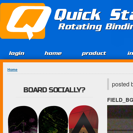
Jump to Content
Quick St
Rotating Bind
login
home
product
i
You are here
Home
posted 
BOARD SOCIALLY?
FIELD_B