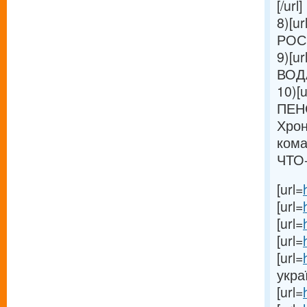
[/url]
8)[ur
РОС
9)[ur
ВОДА
10)[u
ПЕН
Хрон
кома
ЧТО-
[url=
[url=
[url=
[url=
[url=
украї
[url=