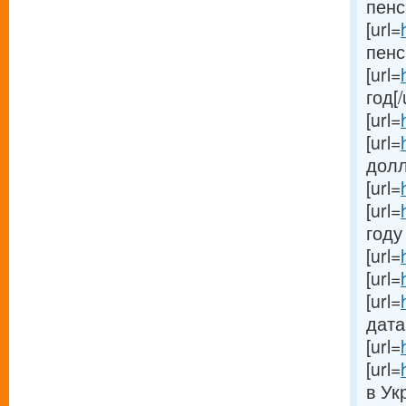
пенс
[url=
пенс
[url=
год[/
[url=
[url=
долл
[url=
[url=
году 
[url=
[url=
[url=
дата[
[url=
[url=
в Ук