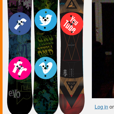
Log in
o