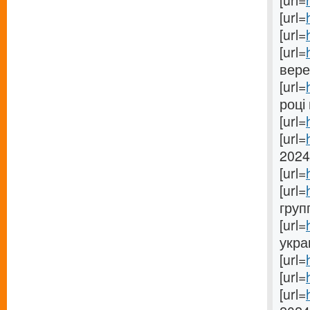
[url=
[url=
[url=
[url=
вере
[url=
році 
[url=
[url=
2024
[url=
[url=
груп
[url=
укра
[url=
[url=
[url=