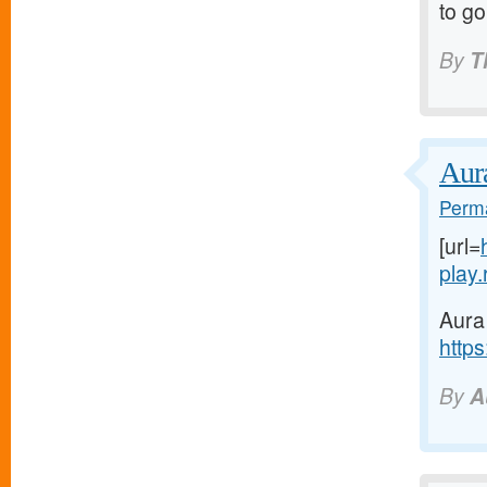
to go
By
T
Aur
Perma
[url=
play.r
Aura
https
By
A