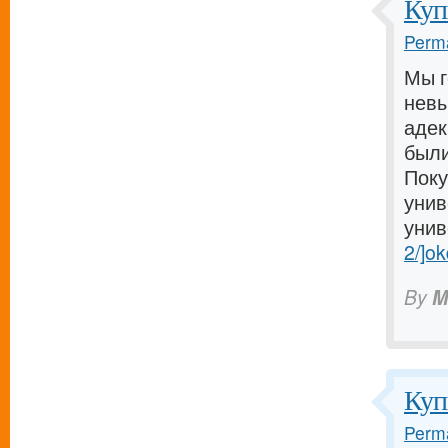
Куп
Perma
Мы г
невы
адек
были
Поку
унив
унив
2/]ok
By
M
Куп
Perma