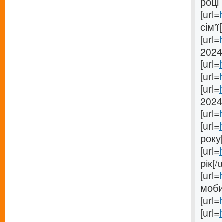
році 
[url=
сім'ї[
[url=
2024[
[url=
[url=
[url=
2024
[url=
[url=
року[
[url=
рік[/u
[url=
моби
[url=
[url=