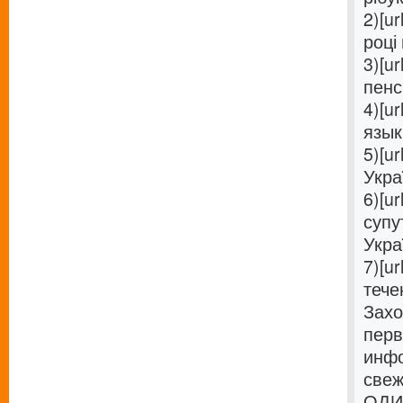
2)[ur
році 
3)[ur
пенс
4)[ur
язык 
5)[ur
Украї
6)[ur
супу
Украї
7)[ur
течен
Захо
перв
инфо
свеж
ОДИН