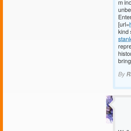
m inc
unbel
Enter
[url=
kind 
stanl
repre
histo
bring
By
R