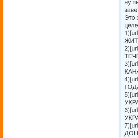
ну п
заве
Это 
целе
1)[ur
ЖИТЕ
2)[ur
ТЕЧЕ
3)[ur
КАНА
4)[ur
ГОДА 
5)[ur
УКРА
6)[ur
УКРА
7)[ur
ДОН