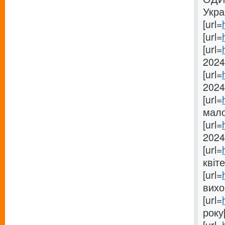
Укра
[url=
[url=
[url=
2024[
[url=
2024 
[url=
мало
[url=
2024[
[url=
квіте
[url=
вихо
[url=
року[