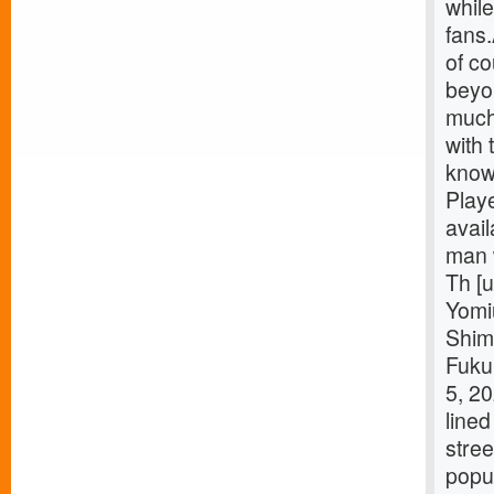
while
fans
of co
beyo
much 
with 
know
Playe
avai
man w
Th [u
Yomi
Shim
Fuku
5, 2
lined
stree
popu