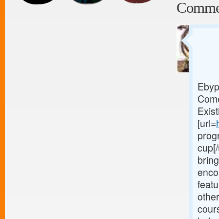
Comme
Ebyp
Come
Exis
[url=
prog
cup[/
bring
enco
feat
other
cour