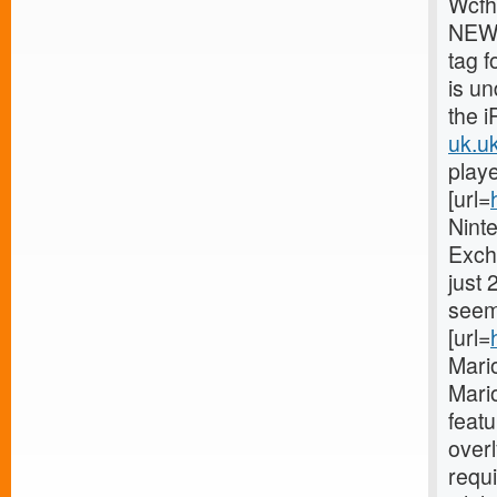
Wcfh
NEW 
tag f
is u
the i
uk.uk
playe
[url=
Ninte
Exch
just 
seems
[url=
Mario
Mario
featu
overl
requi