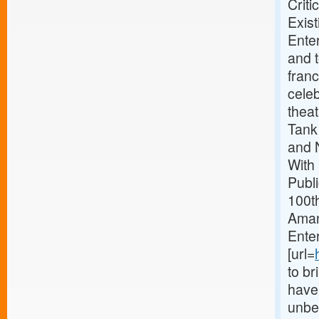
Crit
Exist
Ente
and t
franc
celeb
thea
Tank
and 
With
Publi
100th
Amand
Enter
[url=
to br
have 
unbel