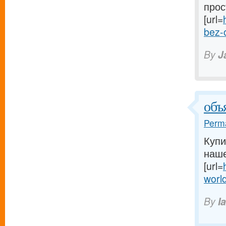
прос
[url=
bez-
By
J
объ
Perma
Купи
наше
[url=
worl
By
I