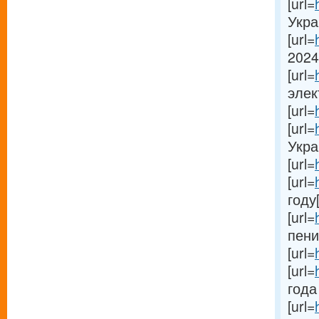
[url=
Украи
[url=
2024
[url=
элек
[url=
[url=
Украи
[url=
[url=
году[
[url=
пени
[url=
[url=
года 
[url=