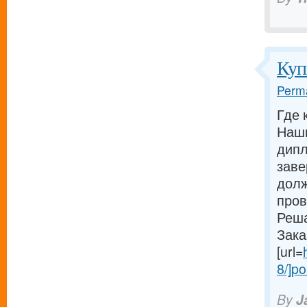
Куп
Perma
Где 
Наши
дипл
заве
долж
пров
Реша
Зака
[url=
8/]po
By
J