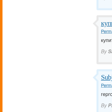
куп
Perma
купи
By
S
Subj
Perma
repr
By
P