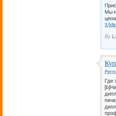
Прио
Мы и
ценам
3/]di
By
L
Куп
Perma
Где 
[b]Н
дипл
печа
дипл
проф