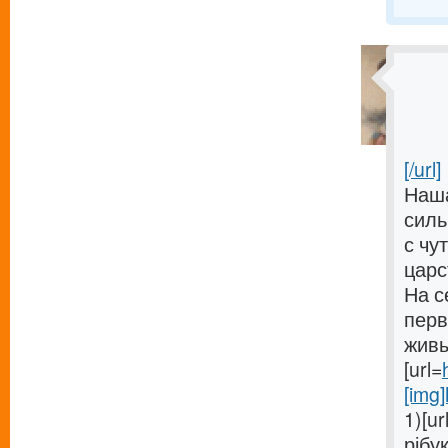
[/url]
Наша
силь
с чу
царс
На с
перв
живы
[url=
[img]
1)[ur
рібук