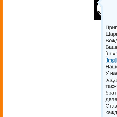
Прив
Шарь
Вожд
Ваша
[url=
[img]
Наше
У на
зада
такж
брат
деле
Став
кажд