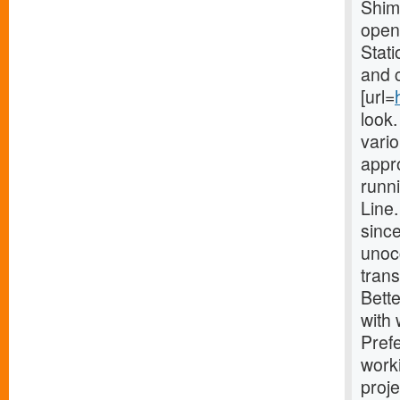
Shimo
opene
Stati
and 
[url=
look
vario
appro
runn
Line
since
unocc
trans
Bette
with
Prefe
work
proj