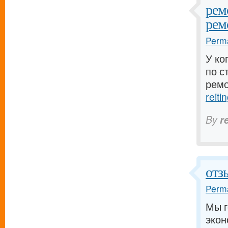
рем
рем
Perma
У ко
по с
ремо
reiti
By
r
отз
Perma
Мы г
экон