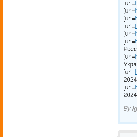
[url=
[url=
[url=
[url=
[url=
[url=
Росси
[url=
Украи
[url=
2024
[url=
2024[
By
I