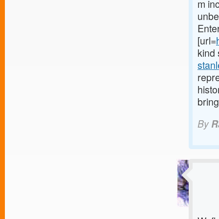
m inc
unbel
Enter
[url=
kind 
stanl
repre
histo
bring
By
R