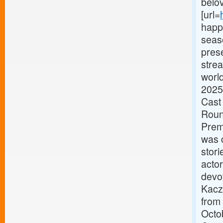
belov
[url=
happ
seas
prese
strea
worl
2025
Cast
Roun
Prem
was 
stor
acto
devot
Kacz
from
Octo