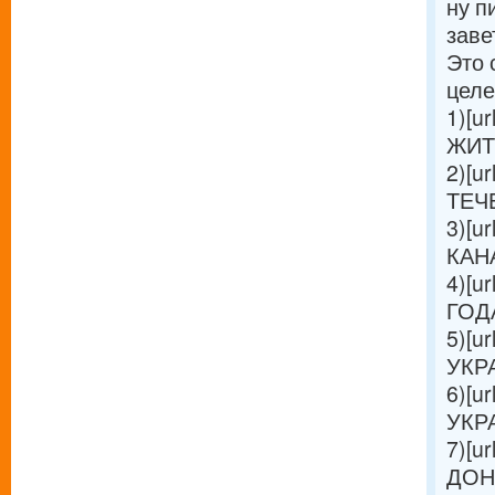
ну п
заве
Это 
целе
1)[ur
ЖИТЕ
2)[ur
ТЕЧЕ
3)[ur
КАНА
4)[ur
ГОДА 
5)[ur
УКРА
6)[ur
УКРА
7)[ur
ДОН