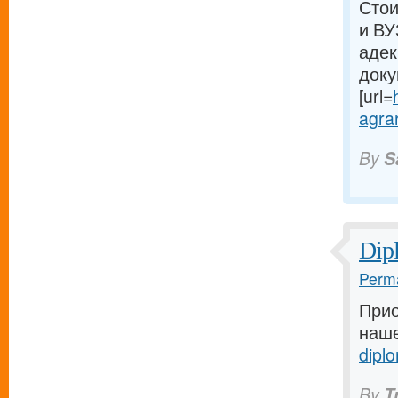
Стои
и ВУ
адек
доку
[url=
agrar
By
S
Dip
Perma
Прио
наше
dipl
By
T