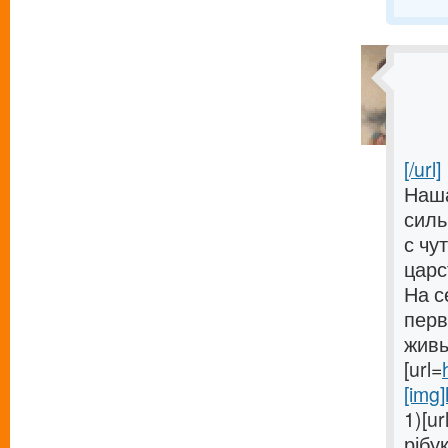
[/url]
Наша
силь
с чу
царс
На с
перв
живы
[url=
[img]
1)[ur
рібук