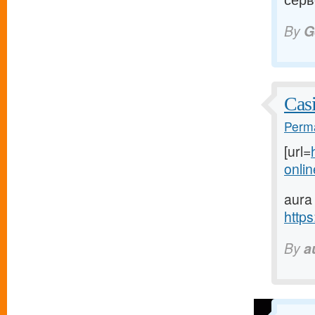
By
G
Cas
Perma
[url=
onlin
aura
https
By
a