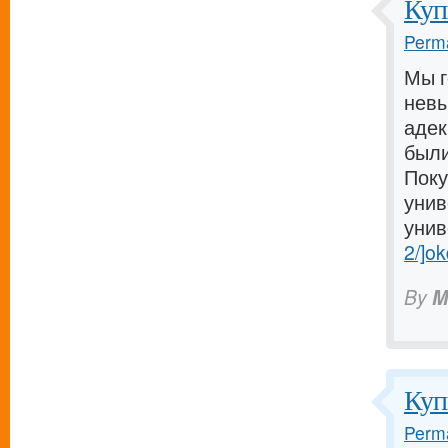
Куп
Perma
Мы г
невы
адек
были
Поку
унив
унив
2/]ok
By
M
Куп
Perma