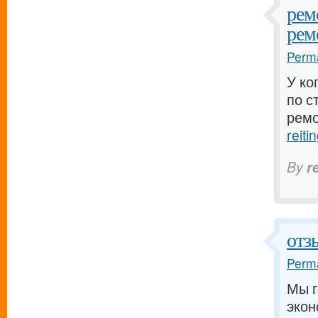
рем
рем
Perma
У ко
по с
ремо
reiti
By
r
отз
Perma
Мы г
экон