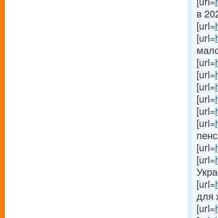
[url=
в 202
[url=
[url=
мало
[url=
[url=
[url=
[url=
[url=
[url=
пенс
[url=
[url=
Укра
[url=
для 
[url=