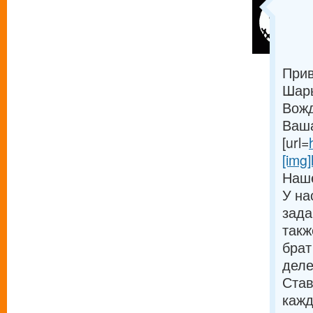
Прив
Шарь
Вожд
Ваша
[url=
[img]
Наше
У на
зада
такж
брат
деле
Став
кажд