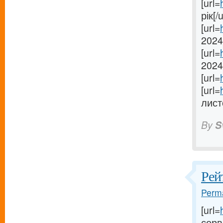
[url=
рік[/u
[url=
2024[
[url=
2024[
[url=
[url=
лист
By
S
Рей
Perma
[url=
серве