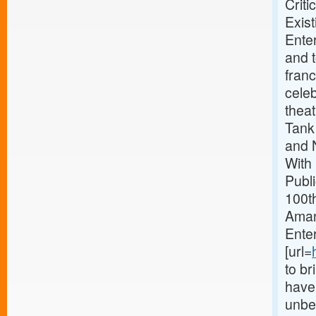
Crit
Exist
Ente
and t
franc
celeb
thea
Tank
and 
With
Publi
100th
Amand
Enter
[url=
to br
have 
unbel