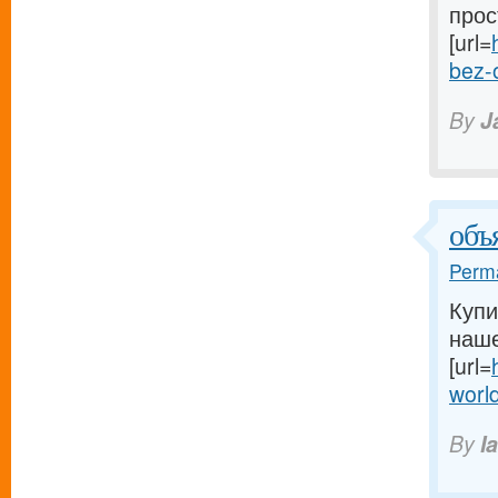
прос
[url=
bez-
By
J
объ
Perma
Купи
наше
[url=
worl
By
I