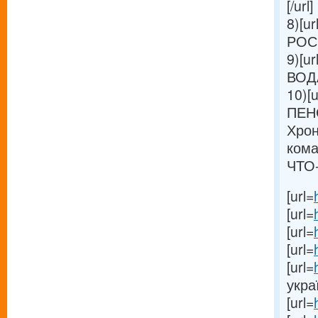
[/url]
8)[ur
РОС
9)[ur
ВОДА
10)[u
ПЕН
Хрон
кома
ЧТО-
[url=
[url=
[url=
[url=
[url=
украї
[url=