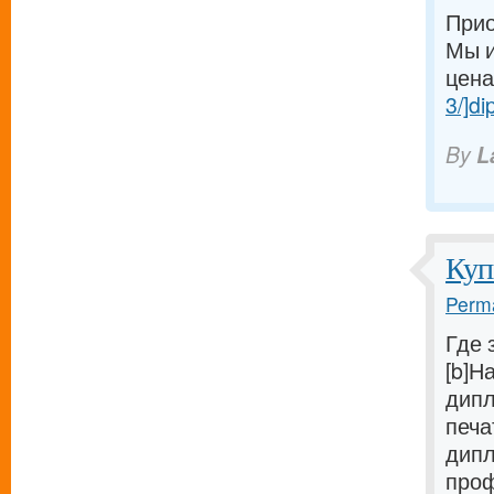
Прио
Мы и
ценам
3/]di
By
L
Куп
Perma
Где 
[b]Н
дипл
печа
дипл
проф