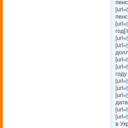
пенс
[url=
пенс
[url=
год[/
[url=
[url=
долл
[url=
[url=
году 
[url=
[url=
[url=
дата[
[url=
[url=
в Ук