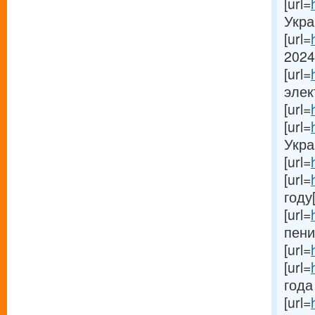
[url=
Украи
[url=
2024
[url=
элек
[url=
[url=
Украи
[url=
[url=
году[
[url=
пени
[url=
[url=
года 
[url=