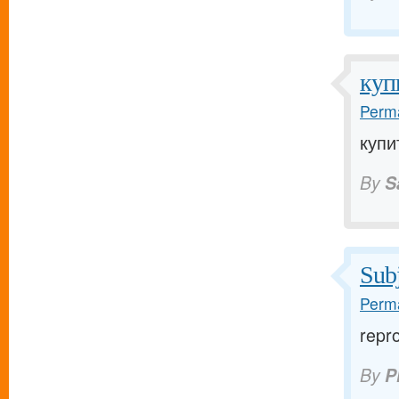
куп
Perma
купи
By
S
Subj
Perma
repr
By
P