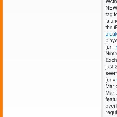
Wcfh
NEW 
tag f
is u
the i
uk.uk
playe
[url=
Ninte
Exch
just 
seems
[url=
Mario
Mario
featu
overl
requi