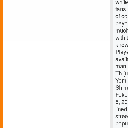
while
fans
of co
beyo
much 
with 
know
Playe
avai
man w
Th [u
Yomi
Shim
Fuku
5, 2
lined
stree
popu