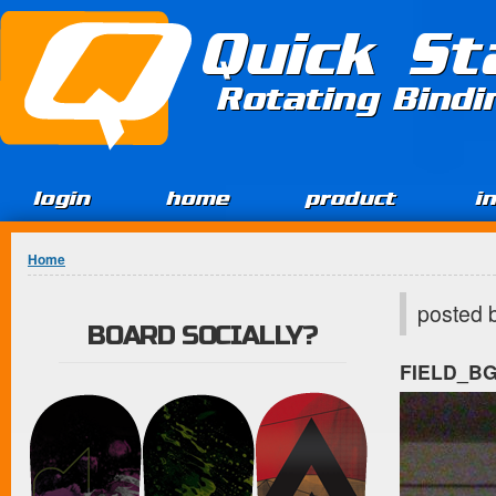
Jump to Content
Quick St
Rotating Bind
login
home
product
i
You are here
Home
posted 
BOARD SOCIALLY?
FIELD_B