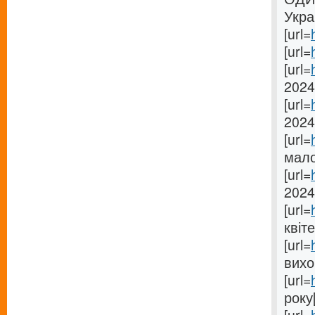
Укра
[url=
[url=
[url=
2024[
[url=
2024 
[url=
мало
[url=
2024[
[url=
квіте
[url=
вихо
[url=
року[