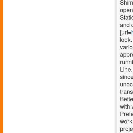
Shimo
opene
Stati
and 
[url=
look
vario
appro
runn
Line
since
unocc
trans
Bette
with
Prefe
work
proj