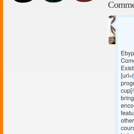
Comme
Ebyp
Come
Exis
[url=
prog
cup[/
bring
enco
feat
other
cour