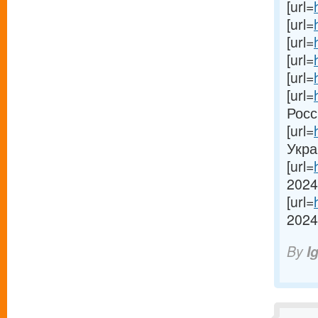
[url=
[url=
[url=
[url=
[url=
[url=
Росси
[url=
Украи
[url=
2024
[url=
2024[
By
I