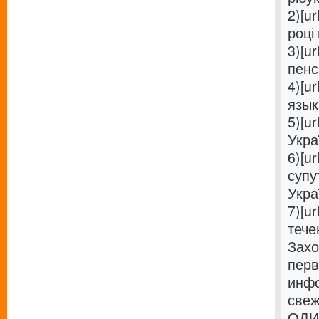
2)[ur
році 
3)[ur
пенс
4)[ur
язык 
5)[ur
Украї
6)[ur
супу
Украї
7)[ur
течен
Захо
перв
инфо
свеж
ОДИН