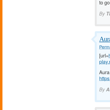
to go
By
T
Aur
Perma
[url=
play.r
Aura
https
By
A