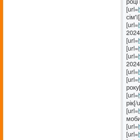
році 
[url=
сім'ї[
[url=
2024[
[url=
[url=
[url=
2024
[url=
[url=
року[
[url=
рік[/u
[url=
моби
[url=
[url=