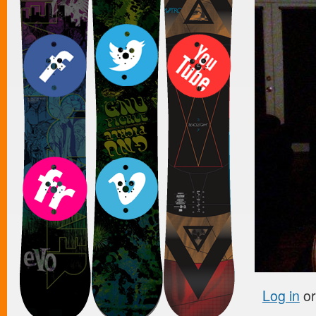
Log in
o