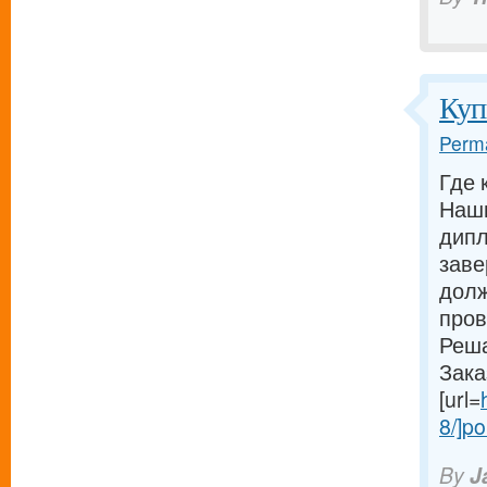
Куп
Perma
Где 
Наши
дипл
заве
долж
пров
Реша
Зака
[url=
8/]po
By
J