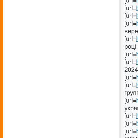
[url=
[url=
[url=
[url=
вере
[url=
році 
[url=
[url=
2024
[url=
[url=
груп
[url=
укра
[url=
[url=
[url=