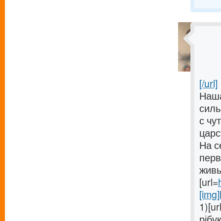
[/url]
Наша
силь
с чу
царс
На с
перв
живы
[url=
[img]
1)[ur
рібук