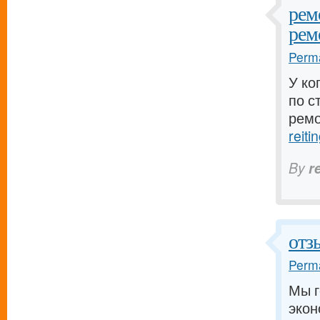
рем
рем
Perma
У ко
по с
ремо
reiti
By
r
отз
Perma
Мы г
экон