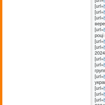
[url=
[url=
[url=
[url=
вере
[url=
році 
[url=
[url=
2024
[url=
[url=
груп
[url=
укра
[url=
[url=
[url=