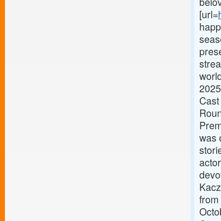
belov
[url=
happ
seas
prese
strea
worl
2025
Cast
Roun
Prem
was 
stor
acto
devot
Kacz
from
Octo