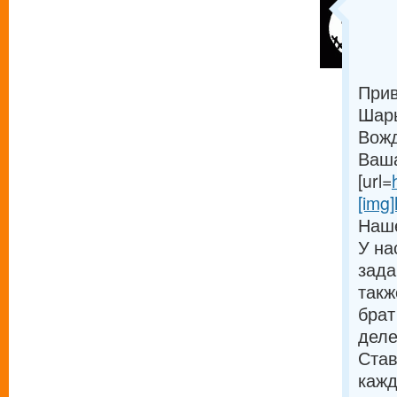
Прив
Шарь
Вожд
Ваша
[url=
[img]
Наше
У на
зада
такж
брат
деле
Став
кажд