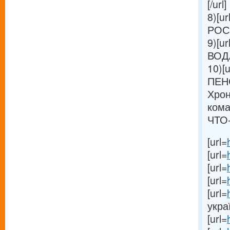
[/url]
8)[ur
РОС
9)[ur
ВОДА
10)[u
ПЕН
Хрон
кома
ЧТО-
[url=
[url=
[url=
[url=
[url=
украї
[url=