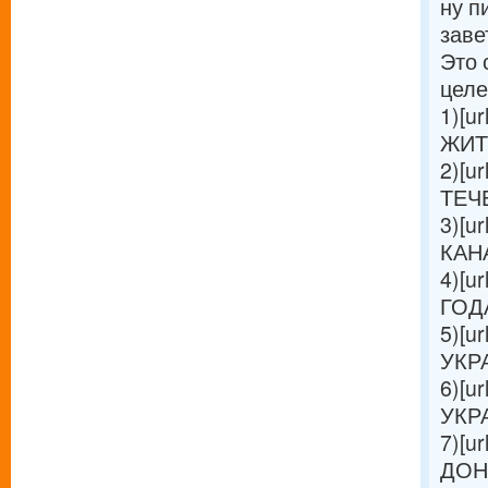
ну п
заве
Это 
целе
1)[ur
ЖИТЕ
2)[ur
ТЕЧЕ
3)[ur
КАНА
4)[ur
ГОДА 
5)[ur
УКРА
6)[ur
УКРА
7)[ur
ДОН