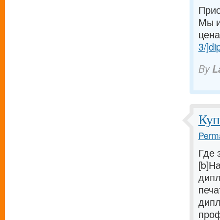
Прио
Мы и
ценам
3/]di
By
L
Куп
Perma
Где 
[b]Н
дипл
печа
дипл
проф