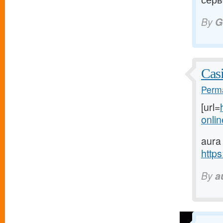
By
G
Cas
Perma
[url=
onlin
aura
https
By
a