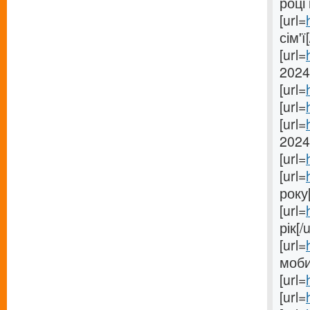
році 
[url=
сім'ї[
[url=
2024[
[url=
[url=
[url=
2024
[url=
[url=
року[
[url=
рік[/u
[url=
моби
[url=
[url=