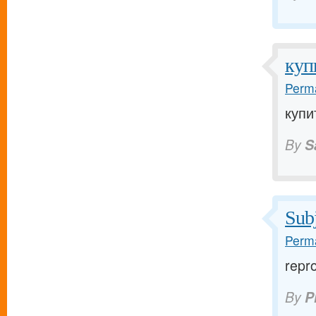
куп
Perma
купи
By
S
Subj
Perma
repr
By
P