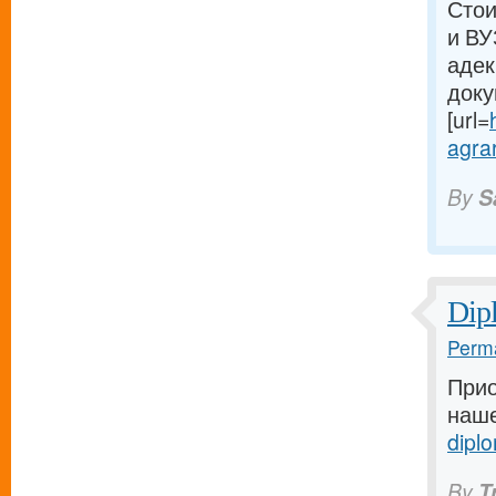
Стои
и ВУ
адек
доку
[url=
agrar
By
S
Dip
Perma
Прио
наше
dipl
By
T