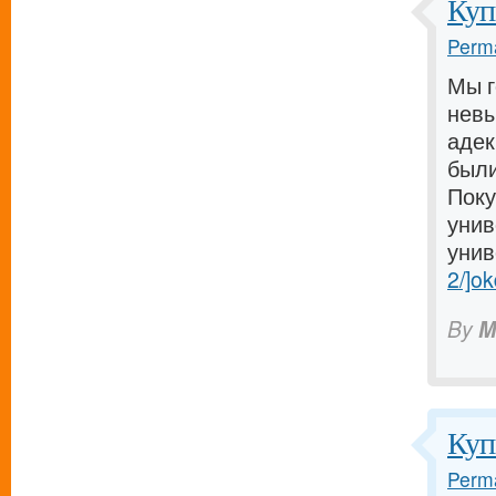
Куп
Perma
Мы г
невы
адек
были
Поку
унив
унив
2/]ok
By
M
Куп
Perma