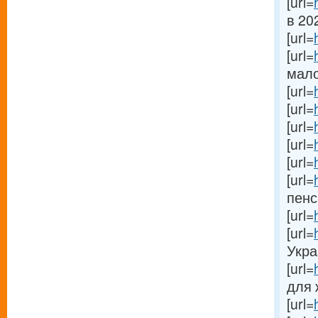
[url=
в 202
[url=
[url=
мало
[url=
[url=
[url=
[url=
[url=
[url=
пенс
[url=
[url=
Укра
[url=
для 
[url=