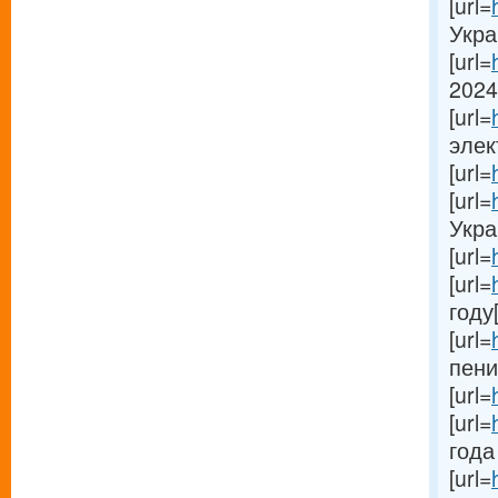
[url=
Украи
[url=
2024
[url=
элек
[url=
[url=
Украи
[url=
[url=
году[
[url=
пени
[url=
[url=
года 
[url=