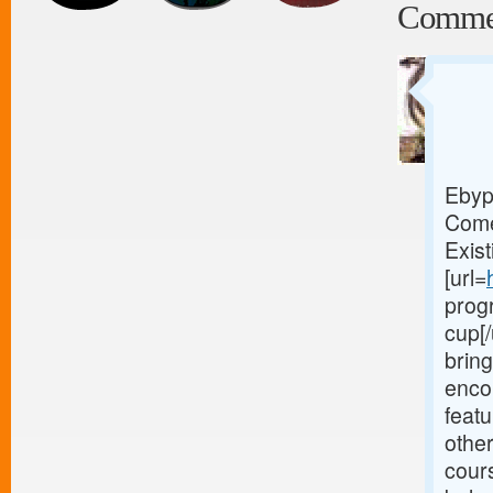
Comme
Ebyp
Come
Exis
[url=
prog
cup[/
bring
enco
feat
other
cour