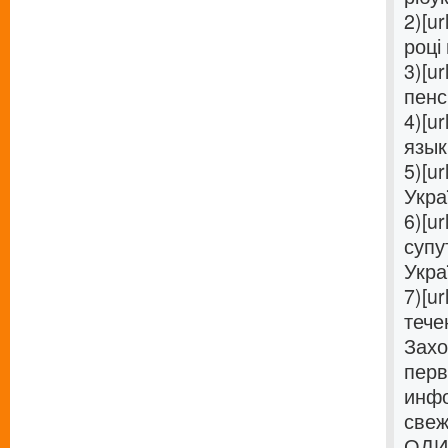
2)[ur
році 
3)[ur
пенс
4)[ur
язык 
5)[ur
Украї
6)[ur
супу
Украї
7)[ur
течен
Захо
перв
инфо
свеж
ОДИН