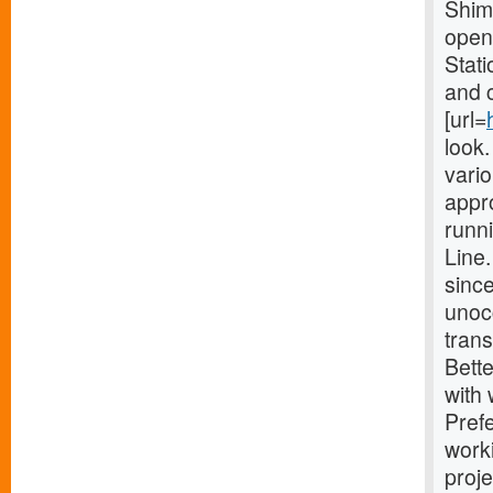
Shimo
opene
Stati
and 
[url=
look
vario
appro
runn
Line
since
unocc
trans
Bette
with
Prefe
work
proj