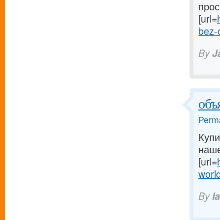
прос
[url=
bez-
By
J
объ
Perma
Купи
наше
[url=
worl
By
I