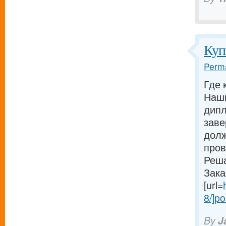
Куп
Perma
Где 
Наши
дипл
заве
долж
пров
Реша
Зака
[url=
8/]po
By
J