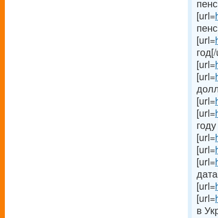
пенс
[url=
пенс
[url=
год[/
[url=
[url=
долл
[url=
[url=
году 
[url=
[url=
[url=
дата[
[url=
[url=
в Ук