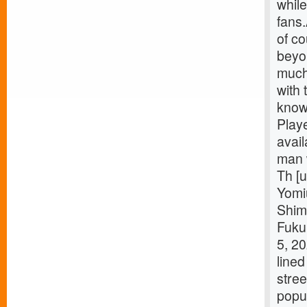
while
fans
of co
beyo
much 
with 
know
Playe
avai
man w
Th [u
Yomi
Shim
Fuku
5, 2
lined
stree
popu