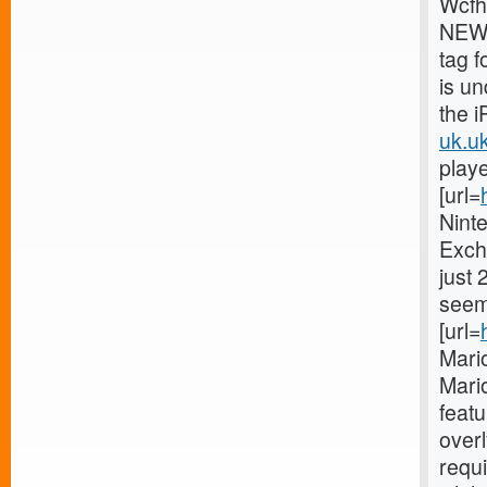
Wcfh
NEW 
tag f
is u
the i
uk.uk
playe
[url=
Ninte
Exch
just 
seems
[url=
Mario
Mario
featu
overl
requi