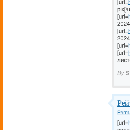
[url=
рік[/u
[url=
2024[
[url=
2024[
[url=
[url=
лист
By
S
Рей
Perma
[url=
серве