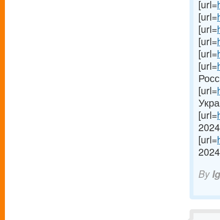
[url=
[url=
[url=
[url=
[url=
[url=
Росси
[url=
Украи
[url=
2024
[url=
2024[
By
I