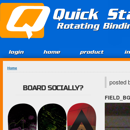
Jump to Content
Quick St
Rotating Bind
login
home
product
i
You are here
Home
posted 
BOARD SOCIALLY?
FIELD_B