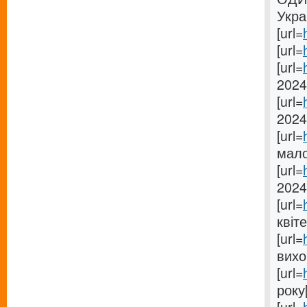
Укра
[url=
[url=
[url=
2024[
[url=
2024 
[url=
мало
[url=
2024[
[url=
квіте
[url=
вихо
[url=
року[