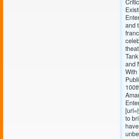
Crit
Exist
Ente
and t
franc
celeb
thea
Tank
and 
With
Publi
100th
Amand
Enter
[url=
to br
have 
unbel