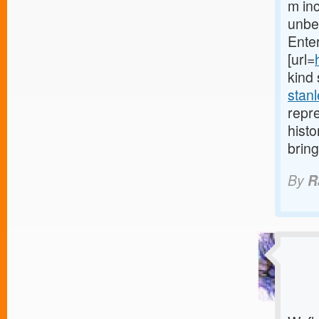
m inc
unbel
Enter
[url=
kind 
stanl
repre
histo
bring
By
R