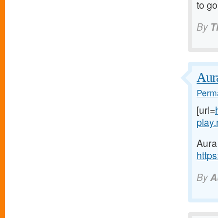
to go
By
T
Aur
Perma
[url=
play.r
Aura
https
By
A