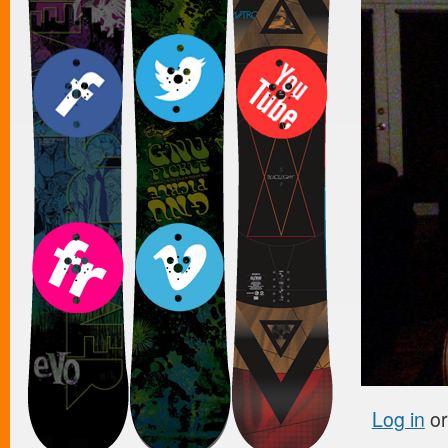
Log in
o