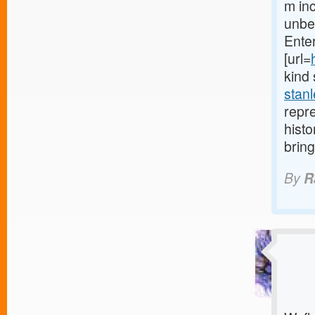
m inc
unbel
Enter
[url=
kind 
stanl
repre
histo
bring
By
R