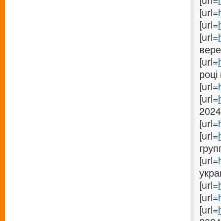
[url=
[url=
[url=
[url=
вере
[url=
році 
[url=
[url=
2024
[url=
[url=
груп
[url=
укра
[url=
[url=
[url=