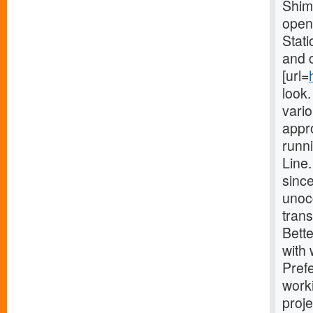
Shimo
opene
Stati
and 
[url=
look
vario
appro
runn
Line
since
unocc
trans
Bette
with
Prefe
work
proj