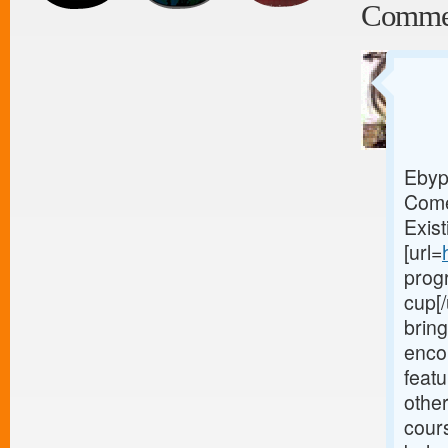
Comme
Ebyp
Come
Exis
[url=
prog
cup[/
bring
enco
feat
other
cour