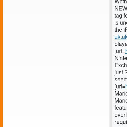
Wcfh
NEW 
tag f
is u
the i
uk.uk
playe
[url=
Ninte
Exch
just 
seems
[url=
Mario
Mario
featu
overl
requi