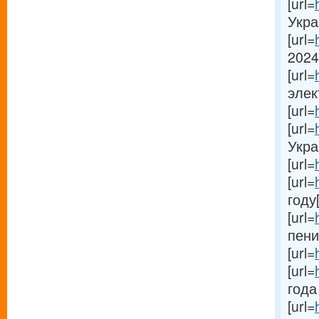
[url=
Украи
[url=
2024
[url=
элек
[url=
[url=
Украи
[url=
[url=
году[
[url=
пени
[url=
[url=
года 
[url=