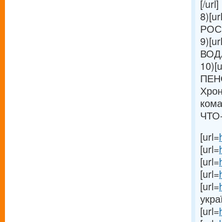
[/url]
8)[ur
РОС
9)[ur
ВОДА
10)[u
ПЕН
Хрон
кома
ЧТО-
[url=
[url=
[url=
[url=
[url=
украї
[url=