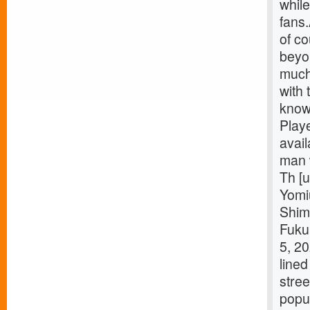
while
fans
of co
beyo
much 
with 
know
Playe
avai
man w
Th [u
Yomi
Shim
Fuku
5, 2
lined
stree
popu