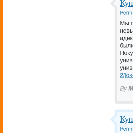
Куп
Perma
Мы г
невы
адек
были
Поку
унив
унив
2/]ok
By
M
Куп
Perma