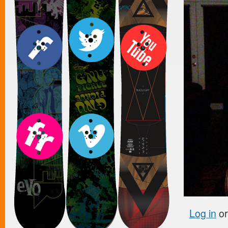
Log in
o