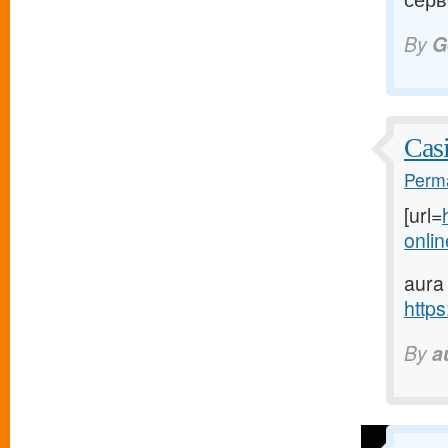
By
G
Cas
Perma
[url=
onlin
aura
https
By
a