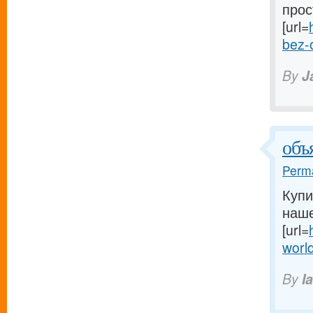
прос
[url=
bez-
By
J
объ
Perma
Купи
наше
[url=
worl
By
I