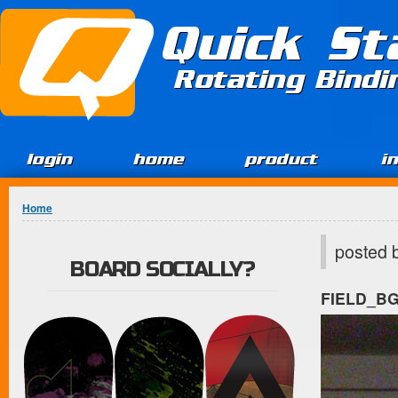
Jump to Content
Quick St
Rotating Bind
login
home
product
i
You are here
Home
posted 
BOARD SOCIALLY?
FIELD_B