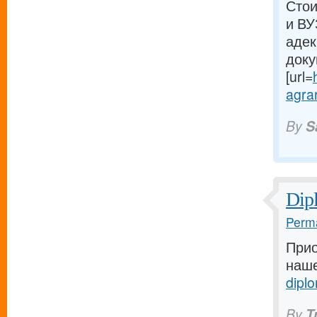
Стои
и ВУ
адек
доку
[url=
agrar
By
S
Dip
Perma
Прио
наше
dipl
By
T