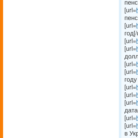
пенс
[url=
пенс
[url=
год[/
[url=
[url=
долл
[url=
[url=
году 
[url=
[url=
[url=
дата[
[url=
[url=
в Ук