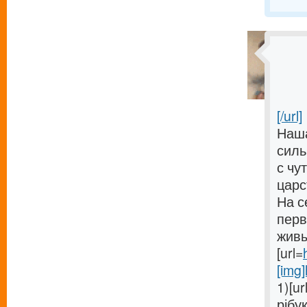
[/url]
Наша
силь
с чу
царс
На с
перв
живы
[url=
[img]
1)[ur
рібук