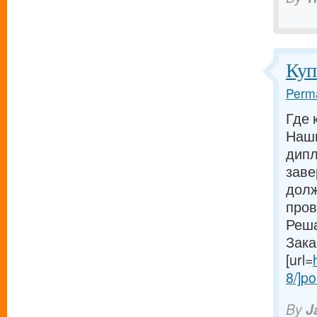
Куп
Perma
Где 
Наши
дипл
заве
долж
пров
Реша
Зака
[url=
8/]po
By
J