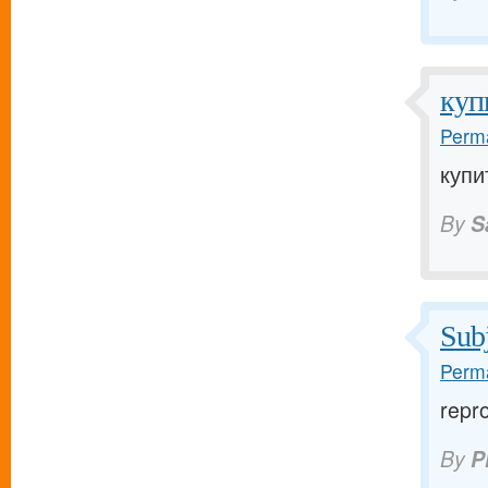
куп
Perma
купи
By
S
Subj
Perma
repr
By
P