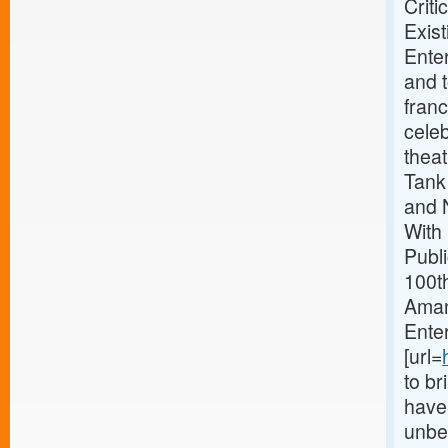
Crit
Exist
Ente
and t
franc
celeb
thea
Tank
and 
With
Publi
100th
Amand
Enter
[url=
to br
have 
unbel