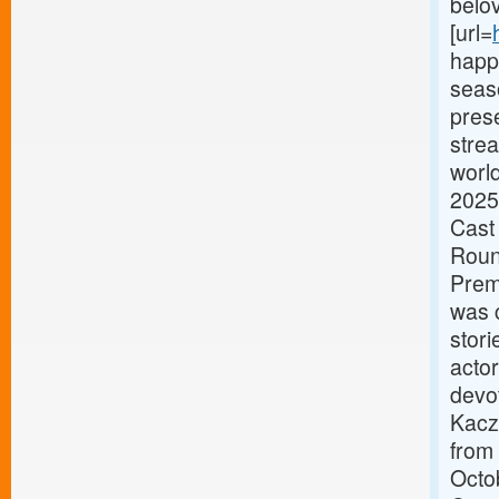
belov
[url=
happ
seas
prese
strea
worl
2025
Cast
Roun
Prem
was 
stor
acto
devot
Kacz
from
Octo