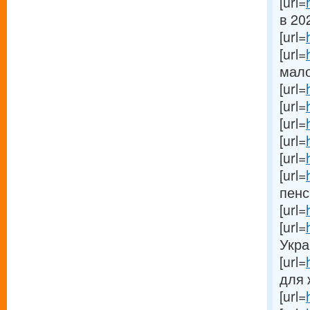
[url=
в 202
[url=
[url=
мало
[url=
[url=
[url=
[url=
[url=
[url=
пенс
[url=
[url=
Укра
[url=
для 
[url=