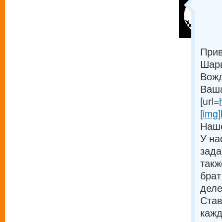
Прив
Шарь
Вожд
Ваша
[url=
[img]
Наше
У на
зада
такж
брат
деле
Став
кажд