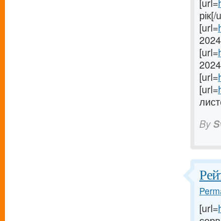
[url=
рік[/u
[url=
2024[
[url=
2024[
[url=
[url=
лист
By
S
Рей
Perma
[url=
серве