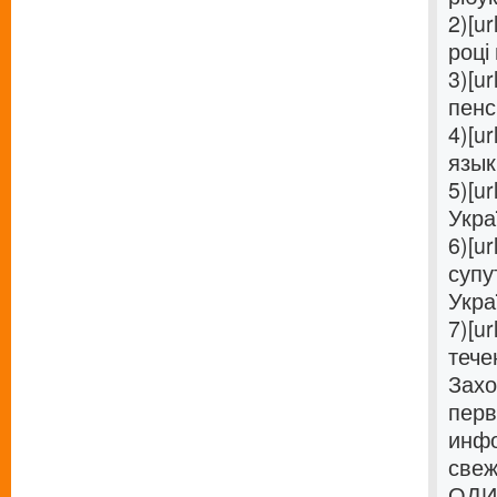
2)[ur
році 
3)[ur
пенс
4)[ur
язык 
5)[ur
Украї
6)[ur
супу
Украї
7)[ur
течен
Захо
перв
инфо
свеж
ОДИН