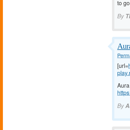
to go
By
T
Aur
Perma
[url=
play.r
Aura
https
By
A