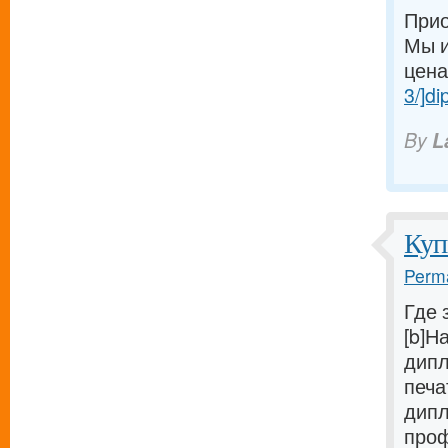
Прио
Мы и
ценам
3/]di
By
L
Куп
Perma
Где 
[b]Н
дипл
печа
дипл
проф