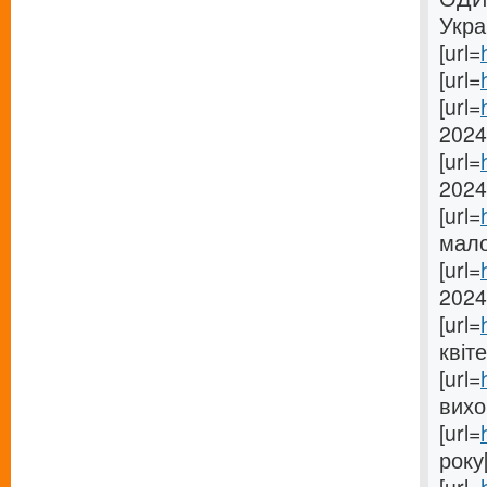
Укра
[url=
[url=
[url=
2024[
[url=
2024 
[url=
мало
[url=
2024[
[url=
квіте
[url=
вихо
[url=
року[