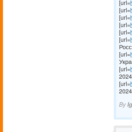
[url=
[url=
[url=
[url=
[url=
[url=
Росси
[url=
Украи
[url=
2024
[url=
2024[
By
I