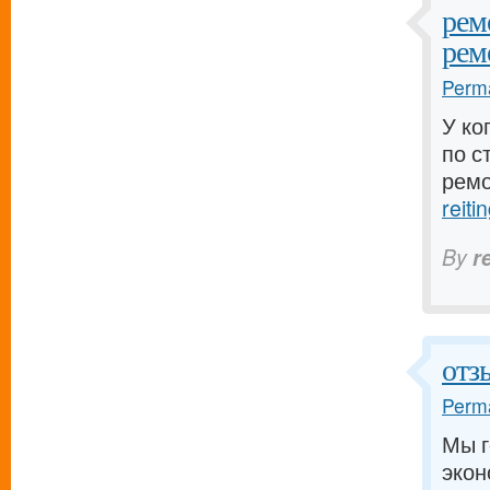
рем
рем
Perma
У ко
по с
ремо
reiti
By
r
отз
Perma
Мы г
экон