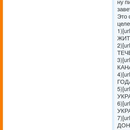
ну п
заве
Это 
целе
1)[ur
ЖИТЕ
2)[ur
ТЕЧЕ
3)[ur
КАНА
4)[ur
ГОДА 
5)[ur
УКРА
6)[ur
УКРА
7)[ur
ДОН