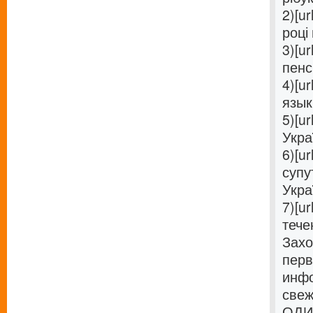
2)[ur
році 
3)[ur
пенс
4)[ur
язык 
5)[ur
Украї
6)[ur
супу
Украї
7)[ur
течен
Захо
перв
инфо
свеж
ОДИН