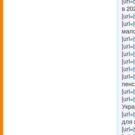
[url=
в 202
[url=
[url=
мало
[url=
[url=
[url=
[url=
[url=
[url=
пенс
[url=
[url=
Укра
[url=
для 
[url=