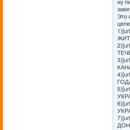
ну п
заве
Это 
целе
1)[ur
ЖИТЕ
2)[ur
ТЕЧЕ
3)[ur
КАНА
4)[ur
ГОДА 
5)[ur
УКРА
6)[ur
УКРА
7)[ur
ДОН