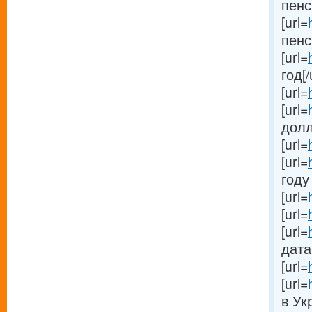
пенс
[url=
пенс
[url=
год[/
[url=
[url=
долл
[url=
[url=
году 
[url=
[url=
[url=
дата[
[url=
[url=
в Ук