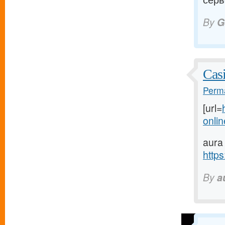
By
G
Cas
Perma
[url=
onlin
aura
https
By
a