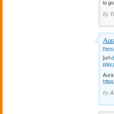
to go
By
T
Aur
Perma
[url=
play.r
Aura
https
By
A