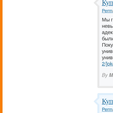
Куп
Perma
Мы г
невы
адек
были
Поку
унив
унив
2/]ok
By
M
Куп
Perma