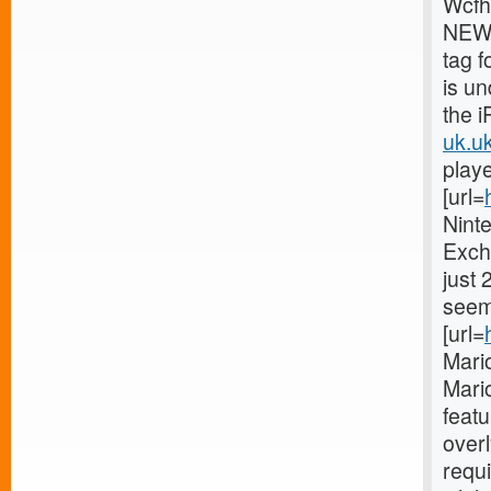
Wcfh
NEW 
tag f
is u
the i
uk.uk
playe
[url=
Ninte
Exch
just 
seems
[url=
Mario
Mario
featu
overl
requi