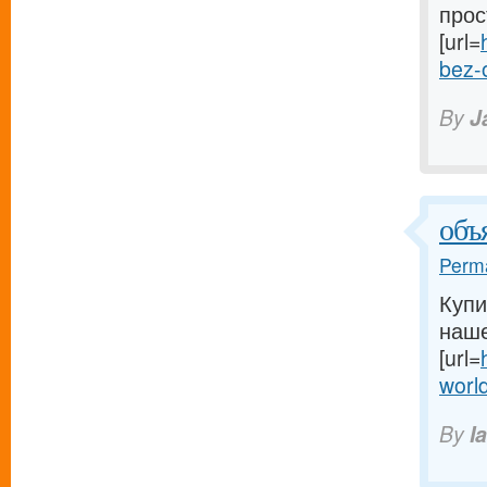
прос
[url=
bez-
By
J
объ
Perma
Купи
наше
[url=
worl
By
I