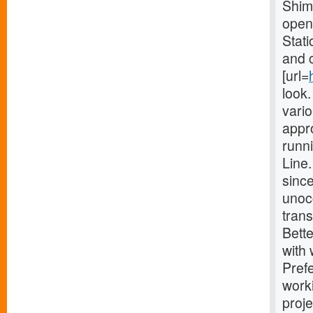
Shimo
opene
Stati
and 
[url=
look
vario
appro
runn
Line
since
unocc
trans
Bette
with
Prefe
work
proj