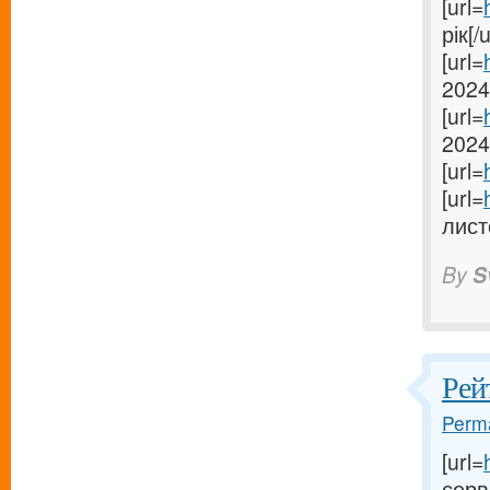
[url=
рік[/u
[url=
2024[
[url=
2024[
[url=
[url=
лист
By
S
Рей
Perma
[url=
серве