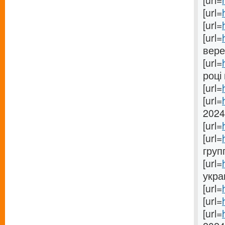
[url=
[url=
[url=
[url=
вере
[url=
році 
[url=
[url=
2024
[url=
[url=
груп
[url=
укра
[url=
[url=
[url=