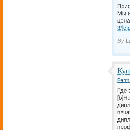
Прио
Мы и
ценам
3/]di
By
L
Куп
Perma
Где 
[b]Н
дипл
печа
дипл
проф