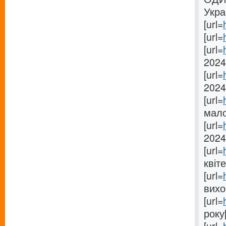
Укра
[url=
[url=
[url=
2024[
[url=
2024 
[url=
мало
[url=
2024[
[url=
квіте
[url=
вихо
[url=
року[