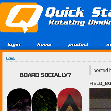
Jump to Content
Quick St
Rotating Bind
login
home
product
i
You are here
Home
posted 
BOARD SOCIALLY?
FIELD_B