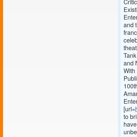
Crit
Exist
Ente
and t
franc
celeb
thea
Tank
and 
With
Publi
100th
Amand
Enter
[url=
to br
have 
unbel