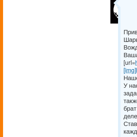
Прив
Шарь
Вожд
Ваша
[url=
[img]
Наше
У на
зада
такж
брат
деле
Став
кажд