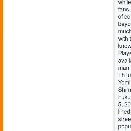
while
fans
of co
beyo
much 
with 
know
Playe
avai
man w
Th [u
Yomi
Shim
Fuku
5, 2
lined
stree
popu