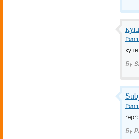
куп
Perma
купи
By
S
Subj
Perma
repr
By
P