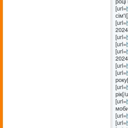
році 
[url=
сім'ї[
[url=
2024[
[url=
[url=
[url=
2024
[url=
[url=
року[
[url=
рік[/u
[url=
моби
[url=
[url=