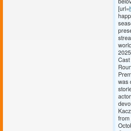
belov
[url=
happ
seas
prese
strea
worl
2025
Cast
Roun
Prem
was 
stor
acto
devot
Kacz
from
Octo