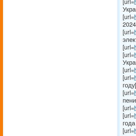
[url=
Украи
[url=
2024
[url=
элек
[url=
[url=
Украи
[url=
[url=
году[
[url=
пени
[url=
[url=
года 
[url=