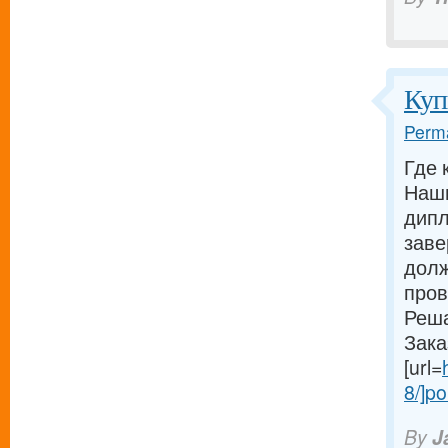
Куп
Perma
Где 
Наши
дипл
заве
долж
пров
Реша
Зака
[url=
8/]po
By
J