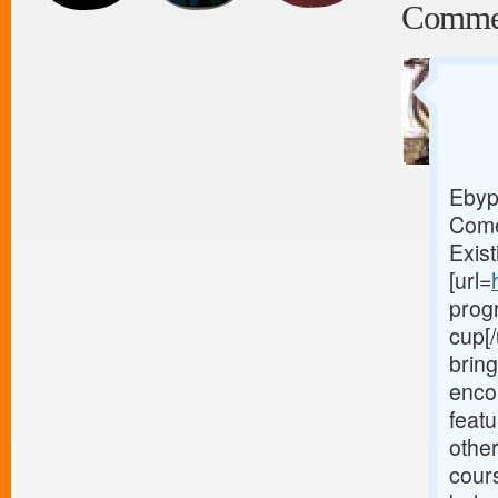
Comme
Ebyp
Come
Exis
[url=
prog
cup[/
bring
enco
feat
other
cour