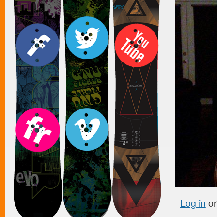
Log in
o