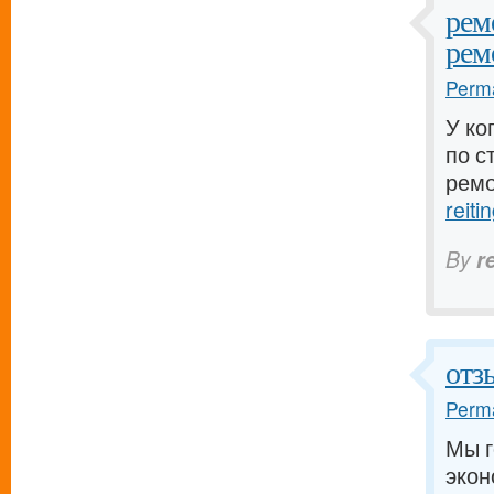
рем
рем
Perma
У ко
по с
ремо
reiti
By
r
отз
Perma
Мы г
экон