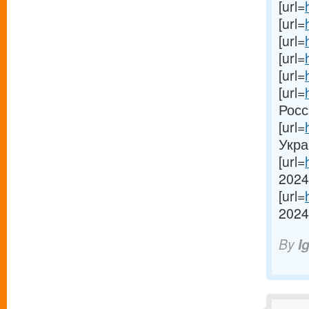
[url=
[url=
[url=
[url=
[url=
[url=
Росси
[url=
Украи
[url=
2024
[url=
2024[
By
I