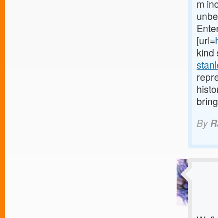
m inc
unbel
Enter
[url=
kind 
stanl
repre
histo
bring
By
R