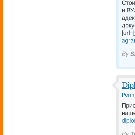
Стои
и ВУ
адек
доку
[url=
agrar
By
S
Dip
Perma
Прио
наше
dipl
By
T