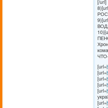
[/url]
8)[ur
РОС
9)[ur
ВОДА
10)[u
ПЕН
Хрон
кома
ЧТО-
[url=
[url=
[url=
[url=
[url=
украї
[url=