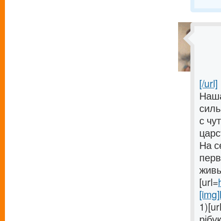
[/url]
Наша
силь
с чу
царс
На с
перв
живы
[url=
[img]
1)[ur
рібук